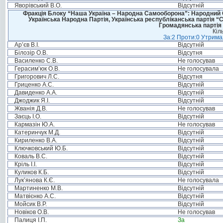
Яворівський В.О.
Відсутній
Фракція Блоку “Наша Україна – Народна Самооборона”: Народний Со
Українська Народна Партія, Українська республіканська партія “
Громадянська партія 
Кіл
За:2 Проти:0 Утримал
Ар’єв В.І.
Відсутній
Білозір О.В.
Відсутня
Василенко С.В.
Не голосував
Герасим’юк О.В.
Не голосувала
Григорович Л.С.
Відсутня
Гриценко А.С.
Відсутній
Давиденко А.А.
Відсутній
Джоджик Я.І.
Відсутній
Жванія Д.В.
Не голосував
Заєць І.О.
Відсутній
Кармазін Ю.А.
Не голосував
Катеринчук М.Д.
Відсутній
Кириленко В.А.
Відсутній
Ключковський Ю.Б.
Відсутній
Коваль В.С.
Відсутній
Кріль І.І.
Відсутній
Куликов К.Б.
Відсутній
Лук’янова К.Є.
Не голосувала
Мартиненко М.В.
Відсутній
Матвієнко А.С.
Відсутній
Мойсик В.Р.
Відсутній
Новіков О.В.
Не голосував
Палиця І.П.
За