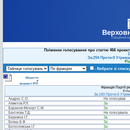
Верховн
Офіційний в
Поіменне голосування про статтю 466 проект
1
За:254 Проти:0 Утрима
Рі
- Вибрати зі списк
Зберегти
в
форматі RTF
Фракція Партії р
Кіль
За:180 Проти:0 Утрим
Андрос С.О.
Не голосував
Ахметов Р.Л.
За
Баранов-Мохорт С.М.
За
Бахтеєва Т.Д.
Не голосувала
Бережна І.Г.
За
Білаш Б.Ф.
За
Богословська І.Г.
За