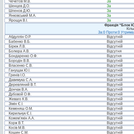
Чечетов М.В.
За
Шенцев Д.О.
За
Шпенов Д.Ю.
За
Янковський М.А.
За
Ярощук В.І.
За
Фракція “Блок Ю
Кіль
За:0 Проти:0 Утримал
Абдуллін О.Р.
Відсутній
Бабенко В.Б.
Відсутній
Бірюк Л.В.
Відсутній
Болюра А.В.
Відсутня
Бондаренко О.Ф.
Відсутня
Бородін В.В.
Відсутній
Власенко С.В.
Відсутній
Ганущак Ю.І.
Відсутній
Гринів І.О.
Відсутній
Давимука С.А.
Відсутній
Деревляний В.Т.
Відсутній
Дончак В.А.
Відсутній
Дубовой О.Ф.
Відсутній
Жеваго К.В.
Відсутній
Зімін Є.І.
Відсутній
Кеменяш О.М.
Відсутній
Кирильчук Є.І.
Відсутній
Кожем’якін А.А.
Відсутній
Корж В.Т.
Відсутній
Косів М.В.
Відсутній
Кошин С.М.
Відсутній