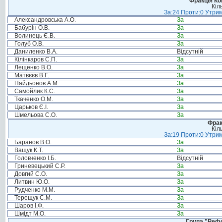
Фракція Ком
Кіл
За:24 Проти:0 Утрим
Александровська А.О.
За
Бабурін О.В.
За
Волинець Є.В.
За
Голуб О.В.
За
Даниленко В.А.
Відсутній
Кілінкаров С.П.
За
Лещенко В.О.
За
Матвєєв В.Г.
За
Найдьонов А.М.
За
Самойлик К.С.
За
Ткаченко О.М.
За
Царьков Є.І.
За
Шмельова С.О.
За
Фрак
Кіл
За:19 Проти:0 Утрим
Баранов В.О.
За
Ващук К.Т.
За
Головченко І.Б.
Відсутній
Гриневецький С.Р.
За
Довгий С.О.
За
Литвин Ю.О.
За
Рудченко М.М.
За
Терещук С.М.
За
Шаров І.Ф.
За
Шмідт М.О.
За
Група "Реф