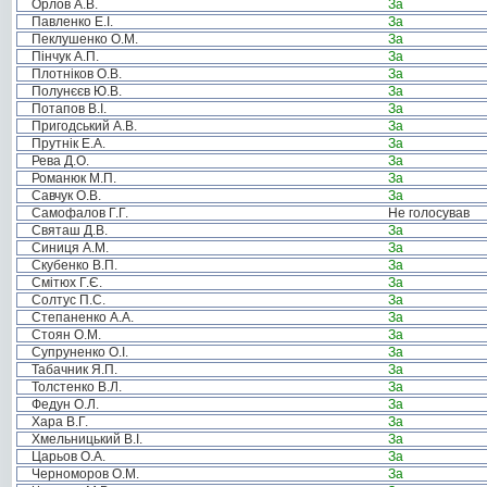
Орлов А.В.
За
Павленко Е.І.
За
Пеклушенко О.М.
За
Пінчук А.П.
За
Плотніков О.В.
За
Полунєєв Ю.В.
За
Потапов В.І.
За
Пригодський А.В.
За
Прутнік Е.А.
За
Рева Д.О.
За
Романюк М.П.
За
Савчук О.В.
За
Самофалов Г.Г.
Не голосував
Святаш Д.В.
За
Синиця А.М.
За
Скубенко В.П.
За
Смітюх Г.Є.
За
Солтус П.С.
За
Степаненко А.А.
За
Стоян О.М.
За
Супруненко О.І.
За
Табачник Я.П.
За
Толстенко В.Л.
За
Федун О.Л.
За
Хара В.Г.
За
Хмельницький В.І.
За
Царьов О.А.
За
Черноморов О.М.
За