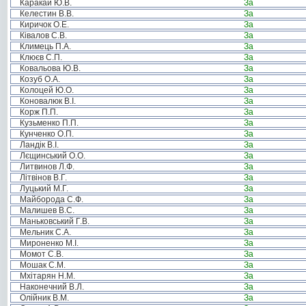
Каракай Ю.В.
За
Келестин В.В.
За
Киричок О.Е.
За
Ківалов С.В.
За
Климець П.А.
За
Клюєв С.П.
За
Ковальова Ю.В.
За
Козуб О.А.
За
Колоцей Ю.О.
За
Коновалюк В.І.
За
Корж П.П.
За
Кузьменко П.П.
За
Кунченко О.П.
За
Ландік В.І.
За
Лєщинський О.О.
За
Литвинов Л.Ф.
За
Літвінов В.Г.
За
Луцький М.Г.
За
Майборода С.Ф.
За
Малишев В.С.
За
Маньковський Г.В.
За
Мельник С.А.
За
Мироненко М.І.
За
Момот С.В.
За
Мошак С.М.
За
Мхітарян Н.М.
За
Наконечний В.Л.
За
Олійник В.М.
За