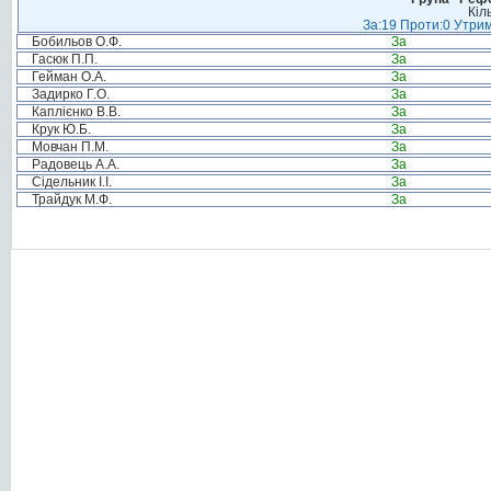
Кіл
За:19 Проти:0 Утрим
Бобильов О.Ф.
За
Гасюк П.П.
За
Гейман О.А.
За
Задирко Г.О.
За
Каплієнко В.В.
За
Крук Ю.Б.
За
Мовчан П.М.
За
Радовець А.А.
За
Сідельник І.І.
За
Трайдук М.Ф.
За