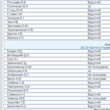
Петьовка В.В.
Відсутній
Поляченко В.А.
За
Стець Ю.Я.
Відсутній
Стойко І.М.
Відсутній
Талишев Є.І.
Відсутній
Ткач Р.В.
Відсутній
Третьяков О.Ю.
Відсутній
Чорноволенко О.В.
Відсутній
Шкутяк З.В.
Відсутній
Яценюк А.П.
Відсутній
Кіл
За:10 Проти:0 Утрима
Богдан Р.Д.
Відсутній
Ветвицький Д.О.
Відсутній
Грач Л.І.
Відсутній
Зейналов Е.Д.
Відсутній
Королевська Н.Ю.
Не голосувала
Лабунська А.В.
За
Логвиненко О.С.
Не голосував
Маліч О.В.
Не голосував
Олійник С.В.
Відсутній
Омельченко О.О.
Відсутній
Пилипенко В.П.
За
Семинога А.І.
Відсутній
Томенко М.В.
Не голосував
Чорновіл Т.В.
Відсутній
Шепелев О.О.
Відсутній