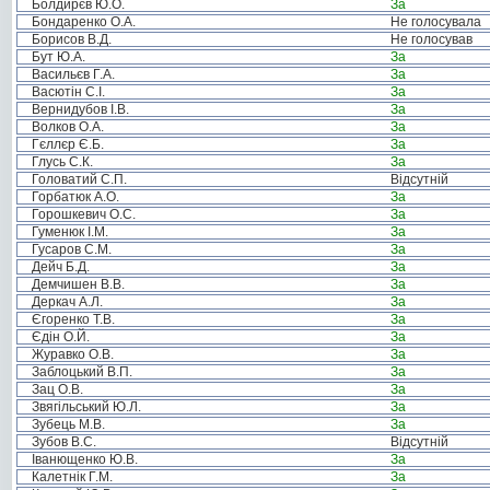
Болдирєв Ю.О.
За
Бондаренко О.А.
Не голосувала
Борисов В.Д.
Не голосував
Бут Ю.А.
За
Васильєв Г.А.
За
Васютін С.І.
За
Вернидубов І.В.
За
Волков О.А.
За
Гєллєр Є.Б.
За
Глусь С.К.
За
Головатий С.П.
Відсутній
Горбатюк А.О.
За
Горошкевич О.С.
За
Гуменюк І.М.
За
Гусаров С.М.
За
Дейч Б.Д.
За
Демчишен В.В.
За
Деркач А.Л.
За
Єгоренко Т.В.
За
Єдін О.Й.
За
Журавко О.В.
За
Заблоцький В.П.
За
Зац О.В.
За
Звягільський Ю.Л.
За
Зубець М.В.
За
Зубов В.С.
Відсутній
Іванющенко Ю.В.
За
Калетнік Г.М.
За