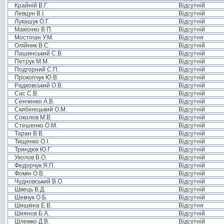
Крайній В.Г.
Відсутній
Левцун В.І.
Відсутній
Лукашук О.Г.
Відсутній
Макієнко В.П.
Відсутній
Мостіпан У.М.
Відсутня
Олійник В.С.
Відсутній
Пашинський С.В.
Відсутній
Петрук М.М.
Відсутній
Подгорний С.П.
Відсутній
Прокопчук Ю.В.
Відсутній
Радковський О.В.
Відсутній
Сас С.В.
Відсутній
Сенченко А.В.
Відсутній
Скибінецький О.М.
Відсутній
Соколов М.В.
Відсутній
Стешенко О.М.
Відсутній
Таран В.В.
Відсутній
Тищенко О.І.
Відсутній
Триндюк Ю.Г.
Відсутній
Уколов В.О.
Відсутній
Федорчук Я.П.
Відсутній
Фомін О.В.
Відсутній
Чудновський В.О.
Відсутній
Швець В.Д.
Відсутній
Шевчук О.Б.
Відсутній
Шишкіна Е.В.
Відсутня
Шиянов Б.А.
Відсутній
Шлемко Д.В.
Відсутній