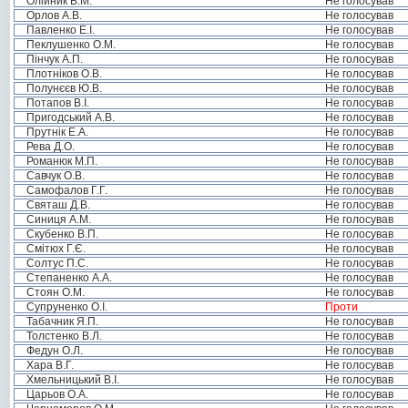
Олійник В.М.
Не голосував
Орлов А.В.
Не голосував
Павленко Е.І.
Не голосував
Пеклушенко О.М.
Не голосував
Пінчук А.П.
Не голосував
Плотніков О.В.
Не голосував
Полунєєв Ю.В.
Не голосував
Потапов В.І.
Не голосував
Пригодський А.В.
Не голосував
Прутнік Е.А.
Не голосував
Рева Д.О.
Не голосував
Романюк М.П.
Не голосував
Савчук О.В.
Не голосував
Самофалов Г.Г.
Не голосував
Святаш Д.В.
Не голосував
Синиця А.М.
Не голосував
Скубенко В.П.
Не голосував
Смітюх Г.Є.
Не голосував
Солтус П.С.
Не голосував
Степаненко А.А.
Не голосував
Стоян О.М.
Не голосував
Супруненко О.І.
Проти
Табачник Я.П.
Не голосував
Толстенко В.Л.
Не голосував
Федун О.Л.
Не голосував
Хара В.Г.
Не голосував
Хмельницький В.І.
Не голосував
Царьов О.А.
Не голосував