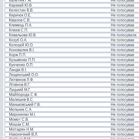
Калетнік Г.М.
Не голосував
Каракай Ю.В.
Не голосував
Келестин В.В.
Не голосував
Киричок О.Е.
Не голосував
Ківалов С.В.
Не голосував
Климець П.А.
Не голосував
Клюєв С.П.
Не голосував
Ковальова Ю.В.
Не голосувала
Козуб О.А.
Не голосував
Колоцей Ю.О.
Не голосував
Коновалюк В.І.
Не голосував
Корж П.П.
Не голосував
Кузьменко П.П.
Не голосував
Кунченко О.П.
Не голосував
Ландік В.І.
Не голосував
Лєщинський О.О.
Не голосував
Литвинов Л.Ф.
Не голосував
Літвінов В.Г.
Не голосував
Луцький М.Г.
Не голосував
Майборода С.Ф.
Не голосував
Малишев В.С.
Не голосував
Маньковський Г.В.
Не голосував
Мельник С.А.
Не голосував
Мироненко М.І.
Не голосував
Момот С.В.
Не голосував
Мошак С.М.
Не голосував
Мхітарян Н.М.
Не голосував
Наконечний В.Л.
Не голосував