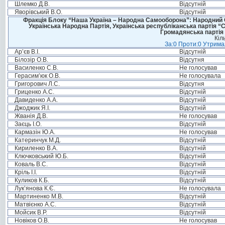
Шлемко Д.В.
Відсутній
Яворівський В.О.
Відсутній
Фракція Блоку “Наша Україна – Народна Самооборона”: Народний Со
Українська Народна Партія, Українська республіканська партія “
Громадянська партія 
Кіл
За:0 Проти:0 Утримал
Ар’єв В.І.
Відсутній
Білозір О.В.
Відсутня
Василенко С.В.
Не голосував
Герасим’юк О.В.
Не голосувала
Григорович Л.С.
Відсутня
Гриценко А.С.
Відсутній
Давиденко А.А.
Відсутній
Джоджик Я.І.
Відсутній
Жванія Д.В.
Не голосував
Заєць І.О.
Відсутній
Кармазін Ю.А.
Не голосував
Катеринчук М.Д.
Відсутній
Кириленко В.А.
Відсутній
Ключковський Ю.Б.
Відсутній
Коваль В.С.
Відсутній
Кріль І.І.
Відсутній
Куликов К.Б.
Відсутній
Лук’янова К.Є.
Не голосувала
Мартиненко М.В.
Відсутній
Матвієнко А.С.
Відсутній
Мойсик В.Р.
Відсутній
Новіков О.В.
Не голосував