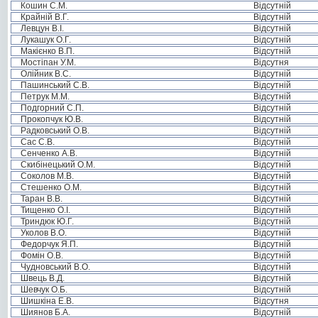
Кошин С.М.
Відсутній
Крайній В.Г.
Відсутній
Левцун В.І.
Відсутній
Лукашук О.Г.
Відсутній
Макієнко В.П.
Відсутній
Мостіпан У.М.
Відсутня
Олійник В.С.
Відсутній
Пашинський С.В.
Відсутній
Петрук М.М.
Відсутній
Подгорний С.П.
Відсутній
Прокопчук Ю.В.
Відсутній
Радковський О.В.
Відсутній
Сас С.В.
Відсутній
Сенченко А.В.
Відсутній
Скибінецький О.М.
Відсутній
Соколов М.В.
Відсутній
Стешенко О.М.
Відсутній
Таран В.В.
Відсутній
Тищенко О.І.
Відсутній
Триндюк Ю.Г.
Відсутній
Уколов В.О.
Відсутній
Федорчук Я.П.
Відсутній
Фомін О.В.
Відсутній
Чудновський В.О.
Відсутній
Швець В.Д.
Відсутній
Шевчук О.Б.
Відсутній
Шишкіна Е.В.
Відсутня
Шиянов Б.А.
Відсутній