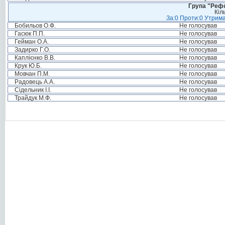
Група "Реф
Кіл
За:0 Проти:0 Утрима
Бобильов О.Ф.
Не голосував
Гасюк П.П.
Не голосував
Гейман О.А.
Не голосував
Задирко Г.О.
Не голосував
Каплієнко В.В.
Не голосував
Крук Ю.Б.
Не голосував
Мовчан П.М.
Не голосував
Радовець А.А.
Не голосував
Сідельник І.І.
Не голосував
Трайдук М.Ф.
Не голосував