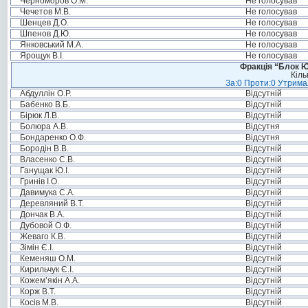
Черноморов О.М.
Не голосував
Чечетов М.В.
Не голосував
Шенцев Д.О.
Не голосував
Шпенов Д.Ю.
Не голосував
Янковський М.А.
Не голосував
Ярощук В.І.
Не голосував
Фракція “Блок Ю
Кіль
За:0 Проти:0 Утримал
Абдуллін О.Р.
Відсутній
Бабенко В.Б.
Відсутній
Бірюк Л.В.
Відсутній
Болюра А.В.
Відсутня
Бондаренко О.Ф.
Відсутня
Бородін В.В.
Відсутній
Власенко С.В.
Відсутній
Ганущак Ю.І.
Відсутній
Гринів І.О.
Відсутній
Давимука С.А.
Відсутній
Деревляний В.Т.
Відсутній
Дончак В.А.
Відсутній
Дубовой О.Ф.
Відсутній
Жеваго К.В.
Відсутній
Зімін Є.І.
Відсутній
Кеменяш О.М.
Відсутній
Кирильчук Є.І.
Відсутній
Кожем’якін А.А.
Відсутній
Корж В.Т.
Відсутній
Косів М.В.
Відсутній