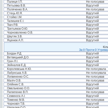
Палиця І.П.
Не голосував
Петьовка В.В.
Відсутній
Поляченко В.А.
Не голосував
Стець Ю.Я.
Відсутній
Стойко І.М.
Відсутній
Талишев Є.І.
Відсутній
Ткач Р.В.
Відсутній
Третьяков О.Ю.
Відсутній
Чорноволенко О.В.
Відсутній
Шкутяк З.В.
Відсутній
Яценюк А.П.
Відсутній
Кіл
За:0 Проти:0 Утримал
Богдан Р.Д.
Відсутній
Ветвицький Д.О.
Відсутній
Грач Л.І.
Відсутній
Зейналов Е.Д.
Відсутній
Королевська Н.Ю.
Не голосувала
Лабунська А.В.
Не голосувала
Логвиненко О.С.
Не голосував
Маліч О.В.
Не голосував
Олійник С.В.
Відсутній
Омельченко О.О.
Відсутній
Пилипенко В.П.
Не голосував
Семинога А.І.
Відсутній
Томенко М.В.
Не голосував
Чорновіл Т.В.
Відсутній
Шепелев О.О.
Відсутній