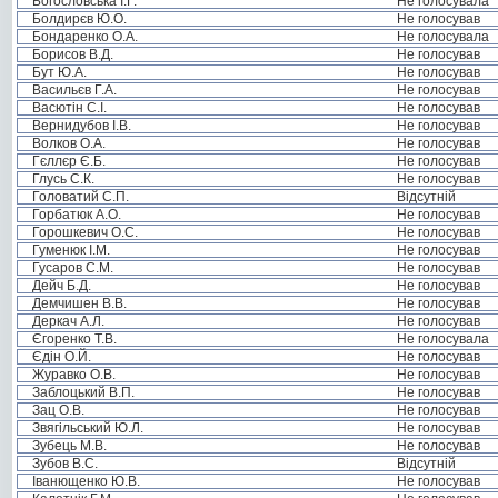
Богословська І.Г.
Не голосувала
Болдирєв Ю.О.
Не голосував
Бондаренко О.А.
Не голосувала
Борисов В.Д.
Не голосував
Бут Ю.А.
Не голосував
Васильєв Г.А.
Не голосував
Васютін С.І.
Не голосував
Вернидубов І.В.
Не голосував
Волков О.А.
Не голосував
Гєллєр Є.Б.
Не голосував
Глусь С.К.
Не голосував
Головатий С.П.
Відсутній
Горбатюк А.О.
Не голосував
Горошкевич О.С.
Не голосував
Гуменюк І.М.
Не голосував
Гусаров С.М.
Не голосував
Дейч Б.Д.
Не голосував
Демчишен В.В.
Не голосував
Деркач А.Л.
Не голосував
Єгоренко Т.В.
Не голосувала
Єдін О.Й.
Не голосував
Журавко О.В.
Не голосував
Заблоцький В.П.
Не голосував
Зац О.В.
Не голосував
Звягільський Ю.Л.
Не голосував
Зубець М.В.
Не голосував
Зубов В.С.
Відсутній
Іванющенко Ю.В.
Не голосував