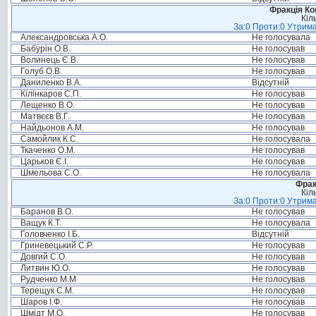
Фракція Ком
Кіл
За:0 Проти:0 Утрима
Александровська А.О.
Не голосувала
Бабурін О.В.
Не голосував
Волинець Є.В.
Не голосував
Голуб О.В.
Не голосував
Даниленко В.А.
Відсутній
Кілінкаров С.П.
Не голосував
Лещенко В.О.
Не голосував
Матвєєв В.Г.
Не голосував
Найдьонов А.М.
Не голосував
Самойлик К.С.
Не голосувала
Ткаченко О.М.
Не голосував
Царьков Є.І.
Не голосував
Шмельова С.О.
Не голосувала
Фрак
Кіл
За:0 Проти:0 Утрима
Баранов В.О.
Не голосував
Ващук К.Т.
Не голосувала
Головченко І.Б.
Відсутній
Гриневецький С.Р.
Не голосував
Довгий С.О.
Не голосував
Литвин Ю.О.
Не голосував
Рудченко М.М.
Не голосував
Терещук С.М.
Не голосував
Шаров І.Ф.
Не голосував
Шмідт М.О.
Не голосував