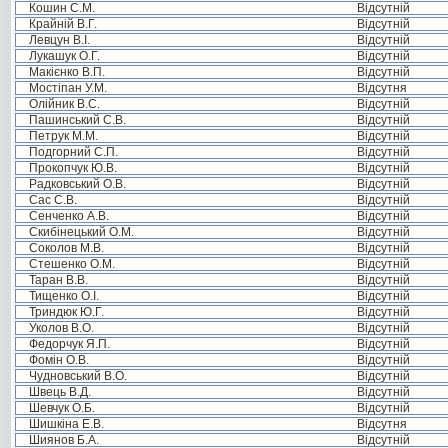
Кошин С.М.
Відсутній
Крайній В.Г.
Відсутній
Левцун В.І.
Відсутній
Лукашук О.Г.
Відсутній
Макієнко В.П.
Відсутній
Мостіпан У.М.
Відсутня
Олійник В.С.
Відсутній
Пашинський С.В.
Відсутній
Петрук М.М.
Відсутній
Подгорний С.П.
Відсутній
Прокопчук Ю.В.
Відсутній
Радковський О.В.
Відсутній
Сас С.В.
Відсутній
Сенченко А.В.
Відсутній
Скибінецький О.М.
Відсутній
Соколов М.В.
Відсутній
Стешенко О.М.
Відсутній
Таран В.В.
Відсутній
Тищенко О.І.
Відсутній
Триндюк Ю.Г.
Відсутній
Уколов В.О.
Відсутній
Федорчук Я.П.
Відсутній
Фомін О.В.
Відсутній
Чудновський В.О.
Відсутній
Швець В.Д.
Відсутній
Шевчук О.Б.
Відсутній
Шишкіна Е.В.
Відсутня
Шиянов Б.А.
Відсутній