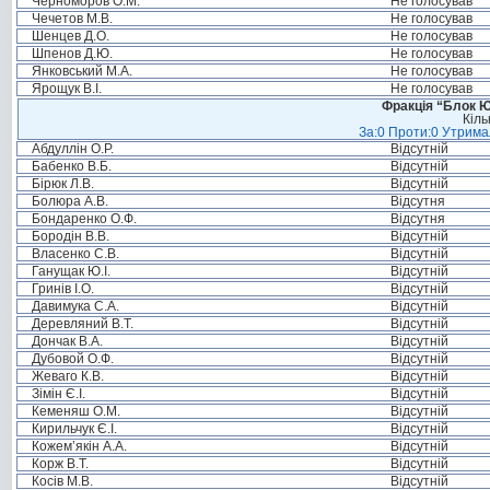
Черноморов О.М.
Не голосував
Чечетов М.В.
Не голосував
Шенцев Д.О.
Не голосував
Шпенов Д.Ю.
Не голосував
Янковський М.А.
Не голосував
Ярощук В.І.
Не голосував
Фракція “Блок Ю
Кіль
За:0 Проти:0 Утримал
Абдуллін О.Р.
Відсутній
Бабенко В.Б.
Відсутній
Бірюк Л.В.
Відсутній
Болюра А.В.
Відсутня
Бондаренко О.Ф.
Відсутня
Бородін В.В.
Відсутній
Власенко С.В.
Відсутній
Ганущак Ю.І.
Відсутній
Гринів І.О.
Відсутній
Давимука С.А.
Відсутній
Деревляний В.Т.
Відсутній
Дончак В.А.
Відсутній
Дубовой О.Ф.
Відсутній
Жеваго К.В.
Відсутній
Зімін Є.І.
Відсутній
Кеменяш О.М.
Відсутній
Кирильчук Є.І.
Відсутній
Кожем’якін А.А.
Відсутній
Корж В.Т.
Відсутній
Косів М.В.
Відсутній