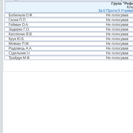
Група "Реф
Кіл
За:0 Проти:0 Утрима
Бобильов О.Ф.
Не голосував
Гасюк П.П.
Не голосував
Гейман О.А.
Не голосував
Задирко Г.О.
Не голосував
Каплієнко В.В.
Не голосував
Крук Ю.Б.
Не голосував
Мовчан П.М.
Не голосував
Радовець А.А.
Не голосував
Сідельник І.І.
Не голосував
Трайдук М.Ф.
Не голосував