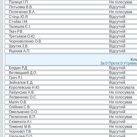
Палиця І.П.
Не голосував
Петьовка В.В.
Відсутній
Поляченко В.А.
Не голосував
Стець Ю.Я.
Відсутній
Стойко І.М.
Відсутній
Талишев Є.І.
Відсутній
Ткач Р.В.
Відсутній
Третьяков О.Ю.
Відсутній
Чорноволенко О.В.
Відсутній
Шкутяк З.В.
Відсутній
Яценюк А.П.
Відсутній
Кіл
За:0 Проти:0 Утримал
Богдан Р.Д.
Відсутній
Ветвицький Д.О.
Відсутній
Грач Л.І.
Відсутній
Зейналов Е.Д.
Відсутній
Королевська Н.Ю.
Не голосувала
Лабунська А.В.
Не голосувала
Логвиненко О.С.
Не голосував
Маліч О.В.
Не голосував
Олійник С.В.
Відсутній
Омельченко О.О.
Відсутній
Пилипенко В.П.
Не голосував
Семинога А.І.
Відсутній
Томенко М.В.
Не голосував
Чорновіл Т.В.
Відсутній
Шепелев О.О.
Відсутній