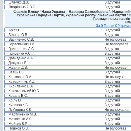
Шлемко Д.В.
Відсутній
Яворівський В.О.
Відсутній
Фракція Блоку “Наша Україна – Народна Самооборона”: Народний Со
Українська Народна Партія, Українська республіканська партія “
Громадянська партія 
Кіл
За:0 Проти:0 Утримал
Ар’єв В.І.
Відсутній
Білозір О.В.
Відсутня
Василенко С.В.
Не голосував
Герасим’юк О.В.
Не голосувала
Григорович Л.С.
Відсутня
Гриценко А.С.
Відсутній
Давиденко А.А.
Відсутній
Джоджик Я.І.
Відсутній
Жванія Д.В.
Не голосував
Заєць І.О.
Відсутній
Кармазін Ю.А.
Не голосував
Катеринчук М.Д.
Відсутній
Кириленко В.А.
Відсутній
Ключковський Ю.Б.
Відсутній
Коваль В.С.
Відсутній
Кріль І.І.
Відсутній
Куликов К.Б.
Відсутній
Лук’янова К.Є.
Не голосувала
Мартиненко М.В.
Відсутній
Матвієнко А.С.
Відсутній
Мойсик В.Р.
Відсутній
Новіков О.В.
Не голосував