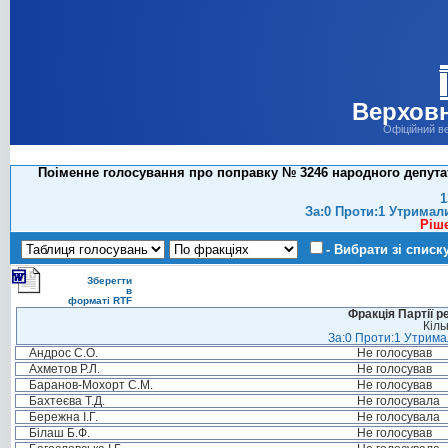
Верховн
Офіційний в
Поіменне голосування про поправку № 3246 народного депутат
1
За:0 Проти:1 Утримал
Ріш
- Вибрати зі списк
Зберегти
в
форматі RTF
Фракція Партії р
Кіль
За:0 Проти:1 Утримал
Андрос С.О.
Не голосував
Ахметов Р.Л.
Не голосував
Баранов-Мохорт С.М.
Не голосував
Бахтеєва Т.Д.
Не голосувала
Бережна І.Г.
Не голосувала
Білаш Б.Ф.
Не голосував