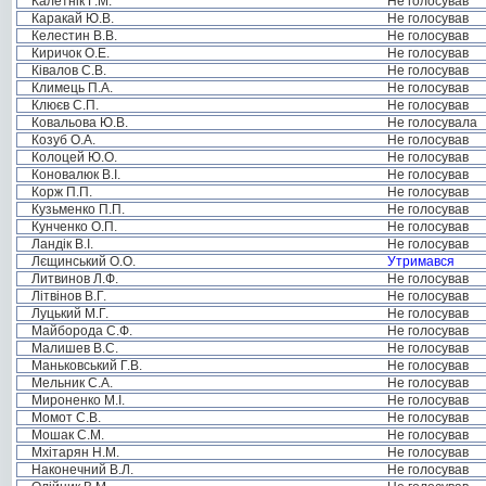
Калетнік Г.М.
Не голосував
Каракай Ю.В.
Не голосував
Келестин В.В.
Не голосував
Киричок О.Е.
Не голосував
Ківалов С.В.
Не голосував
Климець П.А.
Не голосував
Клюєв С.П.
Не голосував
Ковальова Ю.В.
Не голосувала
Козуб О.А.
Не голосував
Колоцей Ю.О.
Не голосував
Коновалюк В.І.
Не голосував
Корж П.П.
Не голосував
Кузьменко П.П.
Не голосував
Кунченко О.П.
Не голосував
Ландік В.І.
Не голосував
Лєщинський О.О.
Утримався
Литвинов Л.Ф.
Не голосував
Літвінов В.Г.
Не голосував
Луцький М.Г.
Не голосував
Майборода С.Ф.
Не голосував
Малишев В.С.
Не голосував
Маньковський Г.В.
Не голосував
Мельник С.А.
Не голосував
Мироненко М.І.
Не голосував
Момот С.В.
Не голосував
Мошак С.М.
Не голосував
Мхітарян Н.М.
Не голосував
Наконечний В.Л.
Не голосував