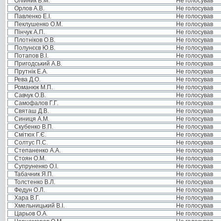
Олійник В.М.
Не голосував
Орлов А.В.
Не голосував
Павленко Е.І.
Не голосував
Пеклушенко О.М.
Не голосував
Пінчук А.П.
Не голосував
Плотніков О.В.
Не голосував
Полунєєв Ю.В.
Не голосував
Потапов В.І.
Не голосував
Пригодський А.В.
Не голосував
Прутнік Е.А.
Не голосував
Рева Д.О.
Не голосував
Романюк М.П.
Не голосував
Савчук О.В.
Не голосував
Самофалов Г.Г.
Не голосував
Святаш Д.В.
Не голосував
Синиця А.М.
Не голосував
Скубенко В.П.
Не голосував
Смітюх Г.Є.
Не голосував
Солтус П.С.
Не голосував
Степаненко А.А.
Не голосував
Стоян О.М.
Не голосував
Супруненко О.І.
Не голосував
Табачник Я.П.
Не голосував
Толстенко В.Л.
Не голосував
Федун О.Л.
Не голосував
Хара В.Г.
Не голосував
Хмельницький В.І.
Не голосував
Царьов О.А.
Не голосував