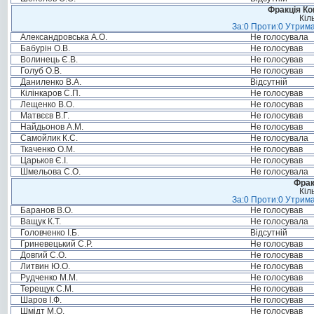
Фракція Ком
Кіл
За:0 Проти:0 Утрима
Александровська А.О.
Не голосувала
Бабурін О.В.
Не голосував
Волинець Є.В.
Не голосував
Голуб О.В.
Не голосував
Даниленко В.А.
Відсутній
Кілінкаров С.П.
Не голосував
Лещенко В.О.
Не голосував
Матвєєв В.Г.
Не голосував
Найдьонов А.М.
Не голосував
Самойлик К.С.
Не голосувала
Ткаченко О.М.
Не голосував
Царьков Є.І.
Не голосував
Шмельова С.О.
Не голосувала
Фрак
Кіл
За:0 Проти:0 Утрима
Баранов В.О.
Не голосував
Ващук К.Т.
Не голосувала
Головченко І.Б.
Відсутній
Гриневецький С.Р.
Не голосував
Довгий С.О.
Не голосував
Литвин Ю.О.
Не голосував
Рудченко М.М.
Не голосував
Терещук С.М.
Не голосував
Шаров І.Ф.
Не голосував
Шмідт М.О.
Не голосував