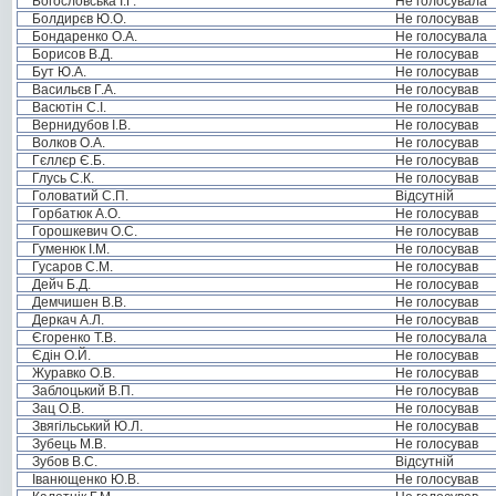
Богословська І.Г.
Не голосувала
Болдирєв Ю.О.
Не голосував
Бондаренко О.А.
Не голосувала
Борисов В.Д.
Не голосував
Бут Ю.А.
Не голосував
Васильєв Г.А.
Не голосував
Васютін С.І.
Не голосував
Вернидубов І.В.
Не голосував
Волков О.А.
Не голосував
Гєллєр Є.Б.
Не голосував
Глусь С.К.
Не голосував
Головатий С.П.
Відсутній
Горбатюк А.О.
Не голосував
Горошкевич О.С.
Не голосував
Гуменюк І.М.
Не голосував
Гусаров С.М.
Не голосував
Дейч Б.Д.
Не голосував
Демчишен В.В.
Не голосував
Деркач А.Л.
Не голосував
Єгоренко Т.В.
Не голосувала
Єдін О.Й.
Не голосував
Журавко О.В.
Не голосував
Заблоцький В.П.
Не голосував
Зац О.В.
Не голосував
Звягільський Ю.Л.
Не голосував
Зубець М.В.
Не голосував
Зубов В.С.
Відсутній
Іванющенко Ю.В.
Не голосував