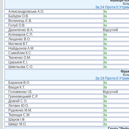
Фракція Ком
Кіл
За:24 Проти:0 Утрим
Александровська А.О.
За
Бабурін О.В.
За
Волинець Є.В.
За
Голуб О.В.
За
Даниленко В.А.
Відсутній
Кілінкаров С.П.
За
Лещенко В.О.
За
Матвєєв В.Г.
За
Найдьонов А.М.
За
Самойлик К.С.
За
Ткаченко О.М.
За
Царьков Є.І.
За
Шмельова С.О.
За
Фрак
Кіл
За:19 Проти:0 Утрим
Баранов В.О.
За
Ващук К.Т.
За
Головченко І.Б.
Відсутній
Гриневецький С.Р.
За
Довгий С.О.
За
Литвин Ю.О.
За
Рудченко М.М.
За
Терещук С.М.
За
Шаров І.Ф.
За
Шмідт М.О.
За
Група "Реф