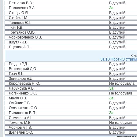
Петьовка В.В.
Відсутній
Поляченко В.А.
За
Стець Ю.Я.
Відсутній
Стойко І.М.
Відсутній
Талишев Є.І.
Відсутній
Ткач Р.В.
Відсутній
Третьяков О.Ю.
Відсутній
Чорноволенко О.В.
Відсутній
Шкутяк З.В.
Відсутній
Яценюк А.П.
Відсутній
Кіл
За:10 Проти:0 Утрима
Богдан Р.Д.
Відсутній
Ветвицький Д.О.
Відсутній
Грач Л.І.
Відсутній
Зейналов Е.Д.
Відсутній
Королевська Н.Ю.
Не голосувала
Лабунська А.В.
За
Логвиненко О.С.
Не голосував
Маліч О.В.
За
Олійник С.В.
Відсутній
Омельченко О.О.
Відсутній
Пилипенко В.П.
За
Семинога А.І.
Відсутній
Томенко М.В.
Не голосував
Чорновіл Т.В.
Відсутній
Шепелев О.О.
Відсутній