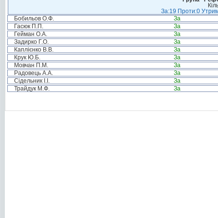
Кіл
За:19 Проти:0 Утрим
Бобильов О.Ф.
За
Гасюк П.П.
За
Гейман О.А.
За
Задирко Г.О.
За
Каплієнко В.В.
За
Крук Ю.Б.
За
Мовчан П.М.
За
Радовець А.А.
За
Сідельник І.І.
За
Трайдук М.Ф.
За