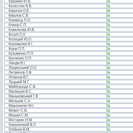
Каракай Ю.В.
За
Келестин В.В.
За
Киричок О.Е.
За
Ківалов С.В.
За
Климець П.А.
За
Клюєв С.П.
За
Ковальова Ю.В.
За
Козуб О.А.
За
Колоцей Ю.О.
За
Коновалюк В.І.
За
Корж П.П.
За
Кузьменко П.П.
За
Кунченко О.П.
За
Ландік В.І.
За
Лєщинський О.О.
За
Литвинов Л.Ф.
За
Літвінов В.Г.
За
Луцький М.Г.
За
Майборода С.Ф.
За
Малишев В.С.
За
Маньковський Г.В.
За
Мельник С.А.
За
Мироненко М.І.
За
Момот С.В.
За
Мошак С.М.
За
Мхітарян Н.М.
За
Наконечний В.Л.
За
Олійник В.М.
За