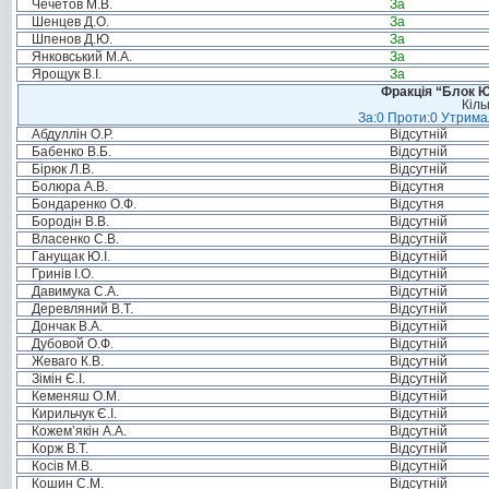
Чечетов М.В.
За
Шенцев Д.О.
За
Шпенов Д.Ю.
За
Янковський М.А.
За
Ярощук В.І.
За
Фракція “Блок Ю
Кіль
За:0 Проти:0 Утримал
Абдуллін О.Р.
Відсутній
Бабенко В.Б.
Відсутній
Бірюк Л.В.
Відсутній
Болюра А.В.
Відсутня
Бондаренко О.Ф.
Відсутня
Бородін В.В.
Відсутній
Власенко С.В.
Відсутній
Ганущак Ю.І.
Відсутній
Гринів І.О.
Відсутній
Давимука С.А.
Відсутній
Деревляний В.Т.
Відсутній
Дончак В.А.
Відсутній
Дубовой О.Ф.
Відсутній
Жеваго К.В.
Відсутній
Зімін Є.І.
Відсутній
Кеменяш О.М.
Відсутній
Кирильчук Є.І.
Відсутній
Кожем’якін А.А.
Відсутній
Корж В.Т.
Відсутній
Косів М.В.
Відсутній
Кошин С.М.
Відсутній