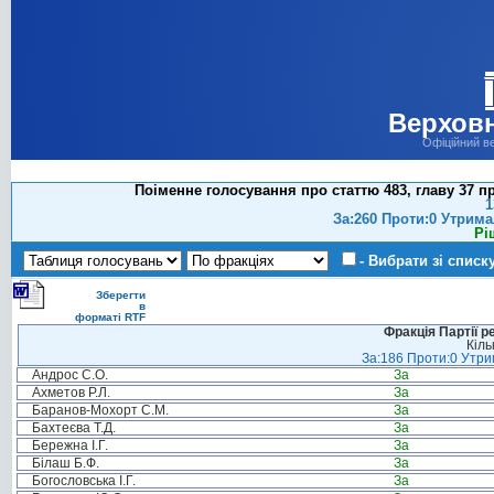
Верховн
Офіційний в
Поіменне голосування про статтю 483, главу 37 
1
За:260 Проти:0 Утрима
Рі
- Вибрати зі списк
Зберегти
в
форматі RTF
Фракція Партії р
Кіль
За:186 Проти:0 Утрим
Андрос С.О.
За
Ахметов Р.Л.
За
Баранов-Мохорт С.М.
За
Бахтеєва Т.Д.
За
Бережна І.Г.
За
Білаш Б.Ф.
За
Богословська І.Г.
За