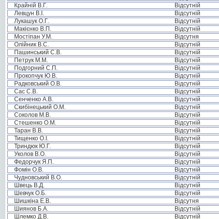
Крайній В.Г.
Відсутній
Левцун В.І.
Відсутній
Лукашук О.Г.
Відсутній
Макієнко В.П.
Відсутній
Мостіпан У.М.
Відсутня
Олійник В.С.
Відсутній
Пашинський С.В.
Відсутній
Петрук М.М.
Відсутній
Подгорний С.П.
Відсутній
Прокопчук Ю.В.
Відсутній
Радковський О.В.
Відсутній
Сас С.В.
Відсутній
Сенченко А.В.
Відсутній
Скибінецький О.М.
Відсутній
Соколов М.В.
Відсутній
Стешенко О.М.
Відсутній
Таран В.В.
Відсутній
Тищенко О.І.
Відсутній
Триндюк Ю.Г.
Відсутній
Уколов В.О.
Відсутній
Федорчук Я.П.
Відсутній
Фомін О.В.
Відсутній
Чудновський В.О.
Відсутній
Швець В.Д.
Відсутній
Шевчук О.Б.
Відсутній
Шишкіна Е.В.
Відсутня
Шиянов Б.А.
Відсутній
Шлемко Д.В.
Відсутній