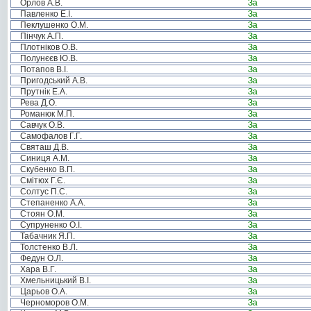
Орлов А.В.
За
Павленко Е.І.
За
Пеклушенко О.М.
За
Пінчук А.П.
За
Плотніков О.В.
За
Полунєєв Ю.В.
За
Потапов В.І.
За
Пригодський А.В.
За
Прутнік Е.А.
За
Рева Д.О.
За
Романюк М.П.
За
Савчук О.В.
За
Самофалов Г.Г.
За
Святаш Д.В.
За
Синиця А.М.
За
Скубенко В.П.
За
Смітюх Г.Є.
За
Солтус П.С.
За
Степаненко А.А.
За
Стоян О.М.
За
Супруненко О.І.
За
Табачник Я.П.
За
Толстенко В.Л.
За
Федун О.Л.
За
Хара В.Г.
За
Хмельницький В.І.
За
Царьов О.А.
За
Черноморов О.М.
За