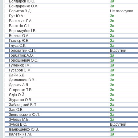
Болдирєв Ю.О.
За
Бондаренко О.А.
За
Борисов В.Д.
Не голосував
Бут Ю.А.
За
Васильєв Г.А.
За
Васютін С.І.
За
Вернидубов І.В.
За
Волков О.А.
За
Гєллєр Є.Б.
За
Глусь С.К.
За
Головатий С.П.
Відсутній
Горбатюк А.О.
За
Горошкевич О.С.
За
Гуменюк І.М.
За
Гусаров С.М.
За
Дейч Б.Д.
За
Демчишен В.В.
За
Деркач А.Л.
За
Єгоренко Т.В.
За
Єдін О.Й.
За
Журавко О.В.
За
Заблоцький В.П.
За
Зац О.В.
За
Звягільський Ю.Л.
За
Зубець М.В.
За
Зубов В.С.
Відсутній
Іванющенко Ю.В.
За
Калетнік Г.М.
За