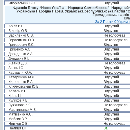
Яворівський В.О.
Відсутній
Фракція Блоку “Наша Україна – Народна Самооборона”: Народний Со
Українська Народна Партія, Українська республіканська партія “
Громадянська партія 
Кіл
За:2 Проти:0 Утримал
Ар’єв В.І.
Відсутній
Білозір О.В.
Відсутня
Василенко С.В.
Не голосував
Герасим’юк О.В.
Не голосувала
Григорович Л.С.
Відсутня
Гриценко А.С.
Відсутній
Давиденко А.А.
Відсутній
Джоджик Я.І.
Відсутній
Жванія Д.В.
Не голосував
Заєць І.О.
Відсутній
Кармазін Ю.А.
Не голосував
Катеринчук М.Д.
Відсутній
Кириленко В.А.
Відсутній
Ключковський Ю.Б.
Відсутній
Коваль В.С.
Відсутній
Кріль І.І.
Відсутній
Куликов К.Б.
Відсутній
Лук’янова К.Є.
Не голосувала
Мартиненко М.В.
Відсутній
Матвієнко А.С.
Відсутній
Мойсик В.Р.
Відсутній
Новіков О.В.
Не голосував
Палиця І.П.
За