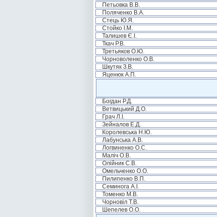
Петьовка В.В.
Поляченко В.А.
Стець Ю.Я.
Стойко І.М.
Талишев Є.І.
Ткач Р.В.
Третьяков О.Ю.
Чорноволенко О.В.
Шкутяк З.В.
Яценюк А.П.
Богдан Р.Д.
Ветвицький Д.О.
Грач Л.І.
Зейналов Е.Д.
Королевська Н.Ю.
Лабунська А.В.
Логвиненко О.С.
Маліч О.В.
Олійник С.В.
Омельченко О.О.
Пилипенко В.П.
Семинога А.І.
Томенко М.В.
Чорновіл Т.В.
Шепелев О.О.