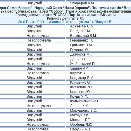
Відсутній
Ягоферов А.М.
дна Самооборона”: Народний Союз “Наша Україна”, Політична партія “Впере
ська республіканська партія “Собор” , Партія Християнсько-Демократичний
Громадянська партія “ПОРА”, Партія захисників Вітчизни
Кількість депутатів: 65
За:0 Проти:0 Утрималися:0 Не голосували:14 Відсутні:51
Відсутній
Аржевітін С.М.
Відсутня
Бондар О.М.
Не голосував
В’язівський В.М.
Не голосувала
Геращенко І.В.
Відсутня
Гримчак Ю.М.
Відсутній
Гуменюк О.І.
Відсутній
Джемілєв М. .
Відсутній
Доній О.С.
Не голосував
Жебрівський П.І.
Відсутній
Зварич Р.М.
Не голосував
Карпук В.Г.
Відсутній
Кендзьор Я.М.
Відсутній
Клименко О.І.
Відсутній
Князевич Р.П.
Відсутній
Костенко Ю.І.
Відсутній
Круць М.Ф.
Відсутній
Кульчинський М.Г.
Не голосувала
Ляпіна К.М.
Відсутній
Марущенко В.С.
Відсутній
Матчук В.Й.
Відсутній
Москаль Г.Г.
Не голосував
Оробець Л.Ю.
Не голосував
Парубій А.В.