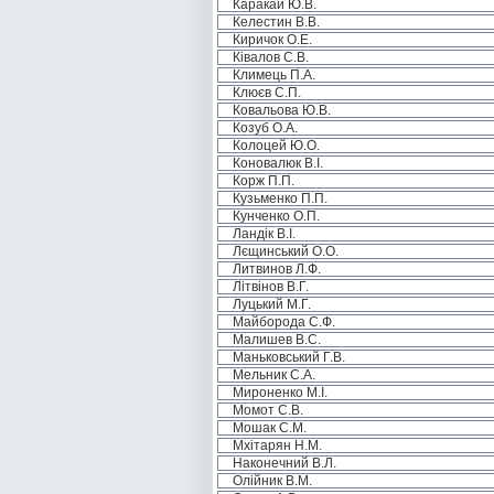
Каракай Ю.В.
Келестин В.В.
Киричок О.Е.
Ківалов С.В.
Климець П.А.
Клюєв С.П.
Ковальова Ю.В.
Козуб О.А.
Колоцей Ю.О.
Коновалюк В.І.
Корж П.П.
Кузьменко П.П.
Кунченко О.П.
Ландік В.І.
Лєщинський О.О.
Литвинов Л.Ф.
Літвінов В.Г.
Луцький М.Г.
Майборода С.Ф.
Малишев В.С.
Маньковський Г.В.
Мельник С.А.
Мироненко М.І.
Момот С.В.
Мошак С.М.
Мхітарян Н.М.
Наконечний В.Л.
Олійник В.М.