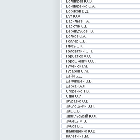
Болдирєв Ю.О.
Бондаренко О.А.
Борисов В.Д.
Бут Ю.А.
Васильєв Г.А.
Васютін С.І.
Вернидубов І.В.
Волков О.А.
Гєллєр Є.Б.
Глусь С.К.
Головатий С.П.
Горбатюк А.О.
Горошкевич О.С.
Гуменюк І.М.
Гусаров С.М.
Дейч Б.Д.
Демчишен В.В.
Деркач А.Л.
Єгоренко Т.В.
Єдін О.Й.
Журавко О.В.
Заблоцький В.П.
Зац О.В.
Звягільський Ю.Л.
Зубець М.В.
Зубов В.С.
Іванющенко Ю.В.
Калетнік Г.М.