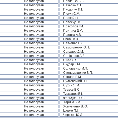
Не голосував
Павленко В.В.
Не голосував
Пачесюк С.Н.
Не голосував
Писарчук П.І.
Не голосував
Піскун С.М.
Не голосував
Плохой І.І.
Не голосував
Попеску І.В.
Не голосував
Прасолов І.М.
Не голосував
Притика Д.М.
Не голосував
Пшонка А.В.
Не голосував
Рибак В.В.
Не голосував
Савченко І.В.
Не голосував
Самойленко Ю.П.
Не голосував
Сандлер Д.М.
Не голосував
Селіваров А.Б.
Не голосував
Сігал Є.Я.
Не голосував
Скудар Г.М.
Не голосував
Солошенко М.П.
Не голосував
Стельмашенко В.П.
Не голосував
Столар В.М.
Не голосував
Сулковський П.Г.
Не голосував
Сухий Я.М.
Не голосував
Тедеєв Е.С.
Не голосував
Турманов В.І.
Не голосував
Фельдман О.Б.
Не голосував
Харлім В.М.
Не голосував
Хомутиннік В.Ю.
Не голосував
Цюрко П.І.
Не голосував
Чертков Ю.Д.