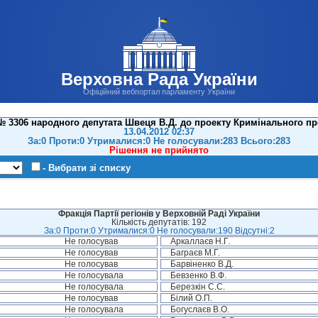
Верховна Рада України
Офіційний вебпортал парламенту України
 3306 народного депутата Швеця В.Д. до проекту Кримінального пр
13.04.2012 02:37
За:0 Проти:0 Утрималися:0 Не голосували:283 Всього:283
Рішення не прийнято
- Вибрати зі списку
Фракція Партії регіонів у Верховній Раді України
Кількість депутатів: 192
За:0 Проти:0 Утрималися:0 Не голосували:190 Відсутні:2
Не голосував
Аркаллаєв Н.Г.
Не голосував
Баграєв М.Г.
Не голосував
Барвіненко В.Д.
Не голосувала
Бевзенко В.Ф.
Не голосувала
Березкін С.С.
Не голосував
Білий О.П.
Не голосувала
Богуслаєв В.О.