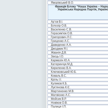
Яворівський В.О.
Фракція Блоку “Наша Україна – Наро
Українська Народна Партія, Україн
Ар’єв В.І.
Білозір О.В.
Василенко С.В.
Герасим’юк О.В.
Григорович Л.С.
Гриценко А.С.
Давиденко А.А.
Джоджик Я.І.
Жванія Д.В.
Заєць І.О.
Кармазін Ю.А.
Катеринчук М.Д.
Кириленко В.А.
Ключковський Ю.Б.
Коваль В.С.
Кріль І.І.
Куликов К.Б.
Лук’янова К.Є.
Мартиненко М.В.
Матвієнко А.С.
Мойсик В.Р.
Новіков О.В.
Палиця І.П.