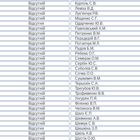
Відсутній
Курпіль С.В.
Відсутній
Лемза В.Д.
Відсутній
Лук’янчук Р.В.
Відсутній
Міщенко С.Г.
Відсутня
Одарченко Ю.В.
Відсутній
Павловський А.М.
Відсутній
Петренко В.М.
Відсутній
Пєрєдєрій В.Г.
Відсутній
Потапчук М.Л.
Відсутній
Пудов Б.М.
Відсутній
Рябека О.Г.
Відсутній
Семерак О.М.
Відсутній
Сербін Ю.С.
Відсутній
Соболєв С.В.
Відсутній
Сочка О.О.
Відсутній
Сушкевич В.М.
Відсутній
Терьохін С.А.
Відсутній
Трегубов Ю.В.
Відсутній
Трофименко В.В.
Відсутній
Унгурян П.Я.
Відсутній
Філенко В.П.
Відсутній
Чепинога В.М.
Відсутній
Шаго Є.П.
Відсутній
Шевченко А.В.
Відсутній
Шевчук С.В.
Відсутня
Шишкіна З.Л.
Відсутній
Шкіль А.В.
Відсутній
Шустік О.Ю.