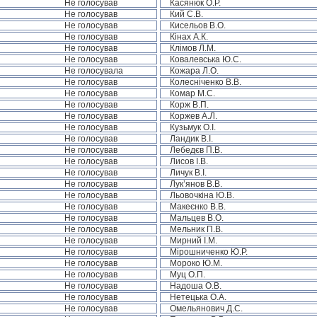
Не голосував
Касянюк О.Р.
Не голосував
Кий С.В.
Не голосував
Кисельов В.О.
Не голосував
Кінах А.К.
Не голосував
Клімов Л.М.
Не голосував
Ковалевська Ю.С.
Не голосувала
Кожара Л.О.
Не голосував
Колесніченко В.В.
Не голосував
Комар М.С.
Не голосував
Корж В.П.
Не голосував
Коржев А.Л.
Не голосував
Кузьмук О.І.
Не голосував
Ландик В.І.
Не голосував
Лебедєв П.В.
Не голосував
Лисов І.В.
Не голосував
Личук В.І.
Не голосував
Лук’янов В.В.
Не голосував
Льовочкіна Ю.В.
Не голосував
Макеєнко В.В.
Не голосував
Мальцев В.О.
Не голосував
Мельник П.В.
Не голосував
Мирний І.М.
Не голосував
Мірошниченко Ю.Р.
Не голосував
Мороко Ю.М.
Не голосував
Муц О.П.
Не голосував
Надоша О.В.
Не голосував
Нетецька О.А.
Не голосував
Омельянович Д.С.