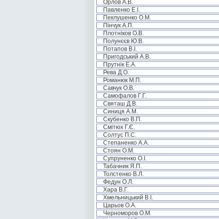
Орлов А.В.
Павленко Е.І.
Пеклушенко О.М.
Пінчук А.П.
Плотніков О.В.
Полунєєв Ю.В.
Потапов В.І.
Пригодський А.В.
Прутнік Е.А.
Рева Д.О.
Романюк М.П.
Савчук О.В.
Самофалов Г.Г.
Святаш Д.В.
Синиця А.М.
Скубенко В.П.
Смітюх Г.Є.
Солтус П.С.
Степаненко А.А.
Стоян О.М.
Супруненко О.І.
Табачник Я.П.
Толстенко В.Л.
Федун О.Л.
Хара В.Г.
Хмельницький В.І.
Царьов О.А.
Черноморов О.М.