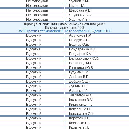
Не голосував
Чуднов В.М.
Не голосував
Шкіря І.М.
Не голосував
Щербань А.В.
Не голосував
Янукович В.В.
Не голосував
Яценко А.В.
Фракція “Блок Юлії Тимошенко - "Батьківщина"
Кількість депутатів: 100
За:0 Проти:0 Утрималися:0 Не голосували:0 Відсутні:100
Відсутній
Арутюнов Г.Р.
Відсутній
Білорус О.Г.
Відсутній
Боднар О.Б.
Відсутня
Бондаренко В.Д.
Відсутня
Бондарєв К.А.
Відсутній
Веліжанський С.К.
Відсутній
Волинець М.Я.
Відсутній
Гнаткевич Ю.В.
Відсутній
Гудима О.М.
Відсутній
Данілов В.Б.
Відсутній
Добряк Є.Д.
Відсутній
Дубіль В.О.
Відсутній
Єресько І.Г.
Відсутній
Забзалюк Р.О.
Відсутній
Кальченко В.М.
Відсутній
Кириленко І.Г.
Відсутній
Ковзель М.О.
Відсутній
Кондратюк О.К.
Відсутній
Коротюк В.І.
Відсутній
Костенко П.І.
Відсутній
Кравчук В.П.