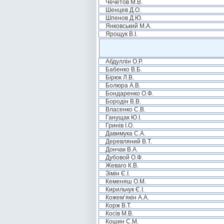
Чечетов М.В.
Шенцев Д.О.
Шпенов Д.Ю.
Янковський М.А.
Ярощук В.І.
Абдуллін О.Р.
Бабенко В.Б.
Бірюк Л.В.
Болюра А.В.
Бондаренко О.Ф.
Бородін В.В.
Власенко С.В.
Ганущак Ю.І.
Гринів І.О.
Давимука С.А.
Деревляний В.Т.
Дончак В.А.
Дубовой О.Ф.
Жеваго К.В.
Зімін Є.І.
Кеменяш О.М.
Кирильчук Є.І.
Кожем’якін А.А.
Корж В.Т.
Косів М.В.
Кошин С.М.