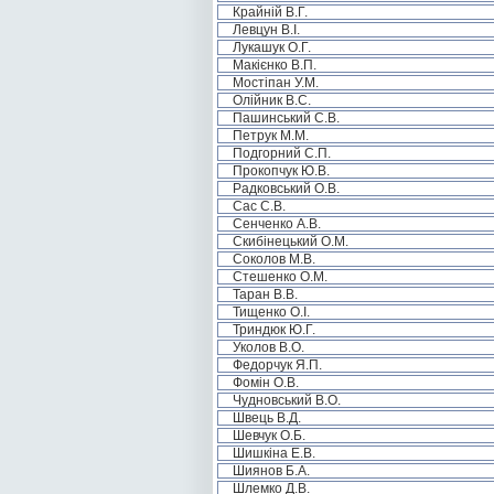
Крайній В.Г.
Левцун В.І.
Лукашук О.Г.
Макієнко В.П.
Мостіпан У.М.
Олійник В.С.
Пашинський С.В.
Петрук М.М.
Подгорний С.П.
Прокопчук Ю.В.
Радковський О.В.
Сас С.В.
Сенченко А.В.
Скибінецький О.М.
Соколов М.В.
Стешенко О.М.
Таран В.В.
Тищенко О.І.
Триндюк Ю.Г.
Уколов В.О.
Федорчук Я.П.
Фомін О.В.
Чудновський В.О.
Швець В.Д.
Шевчук О.Б.
Шишкіна Е.В.
Шиянов Б.А.
Шлемко Д.В.