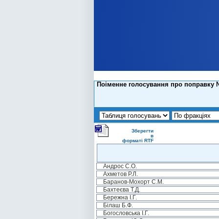
Поіменне голосування про поправку №
Зберегти
в
форматі RTF
Андрос С.О.
Ахметов Р.Л.
Баранов-Мохорт С.М.
Бахтеєва Т.Д.
Бережна І.Г.
Білаш Б.Ф.
Богословська І.Г.