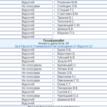
Відсутній
Полянчич М.М.
Не голосував
Слободян О.В.
Відсутній
Стецьків Т.С.
Відсутній
Стретович В.М.
Відсутній
Тарасюк Б.І.
Відсутній
Тополов В.С.
Відсутній
Харовський С.Ю.
Відсутній
Шемчук В.В.
Відсутній
Ющенко П.А.
Відсутній
Позафракційні
Кількість депутатів: 29
За:0 Проти:0 Утрималися:0 Не голосували:17 Відсутні:12
Відсутній
Буряк О.В.
Відсутній
Воротнюк І.Б.
Відсутній
Губський Б.В.
Відсутній
Зозуля Р.П.
Не голосувала
Куровський І.І.
Не голосувала
Литвин В.М.
Не голосував
Ляшко О.В.
Не голосував
Мартинюк А.І.
Не голосував
Омельченко Г.О.
Відсутній
Осика С.Г.
Не голосував
Писаренко В.В.
Відсутній
Суслов Є.І.
Не голосував
Черпіцький О.З.
Відсутній
Шаманов В.В.
Відсутній