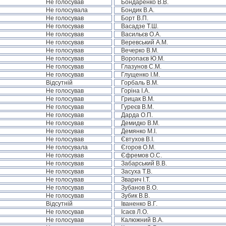
Не голосував
Бондаренко В.В.
Не голосувала
Бондик В.А.
Не голосував
Борт В.П.
Не голосував
Васадзе Т.Ш.
Не голосував
Васильєв О.А.
Не голосував
Веревський А.М.
Не голосував
Вечерко В.М.
Не голосував
Воропаєв Ю.М.
Не голосував
Глазунов С.М.
Не голосував
Глущенко І.М.
Відсутній
Горбаль В.М.
Не голосував
Горіна І.А.
Не голосував
Грицак В.М.
Не голосував
Гуреєв В.М.
Не голосував
Дарда О.П.
Не голосував
Демидко В.М.
Не голосував
Демянко М.І.
Не голосував
Євтухов В.І.
Не голосувала
Єгоров О.М.
Не голосував
Єфремов О.С.
Не голосував
Забарський В.В.
Не голосував
Засуха Т.В.
Не голосував
Зварич І.Т.
Не голосував
Зубанов В.О.
Не голосував
Зубик В.В.
Відсутній
Іваненко В.Г.
Не голосував
Ісаєв Л.О.
Не голосував
Калюжний В.А.