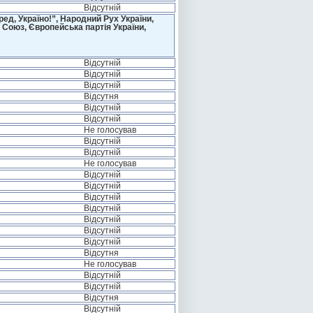
Відсутній
д, Україно!”, Народний Рух України,
 Союз, Європейська партія України,
Відсутній
Відсутній
Відсутній
Відсутня
Відсутній
Відсутній
Не голосував
Відсутній
Відсутній
Не голосував
Відсутній
Відсутній
Відсутній
Відсутній
Відсутній
Відсутній
Відсутній
Відсутня
Не голосував
Відсутній
Відсутній
Відсутня
Відсутній