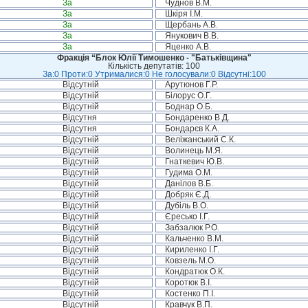
За
Чуднов В.М.
За
Шкіря І.М.
За
Щербань А.В.
За
Янукович В.В.
За
Яценко А.В.
Фракція “Блок Юлії Тимошенко - "Батьківщина"
Кількість депутатів: 100
За:0 Проти:0 Утрималися:0 Не голосували:0 Відсутні:100
Відсутній
Арутюнов Г.Р.
Відсутній
Білорус О.Г.
Відсутній
Боднар О.Б.
Відсутня
Бондаренко В.Д.
Відсутня
Бондарєв К.А.
Відсутній
Веліжанський С.К.
Відсутній
Волинець М.Я.
Відсутній
Гнаткевич Ю.В.
Відсутній
Гудима О.М.
Відсутній
Данілов В.Б.
Відсутній
Добряк Є.Д.
Відсутній
Дубіль В.О.
Відсутній
Єресько І.Г.
Відсутній
Забзалюк Р.О.
Відсутній
Кальченко В.М.
Відсутній
Кириленко І.Г.
Відсутній
Ковзель М.О.
Відсутній
Кондратюк О.К.
Відсутній
Коротюк В.І.
Відсутній
Костенко П.І.
Відсутній
Кравчук В.П.