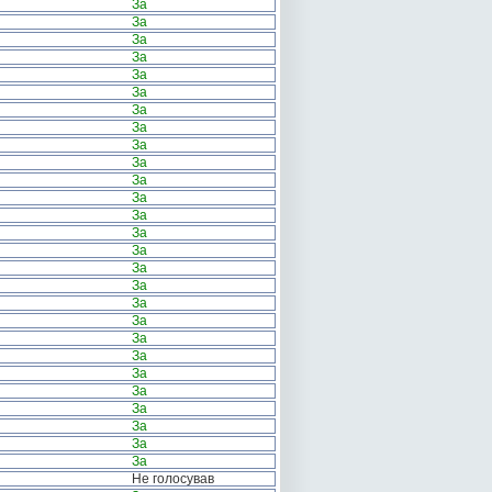
За
За
За
За
За
За
За
За
За
За
За
За
За
За
За
За
За
За
За
За
За
За
За
За
За
За
За
Не голосував