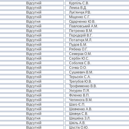
Відсутній
Курпіль С.В.
Відсутній
Лемза В.Д.
Відсутній
Лук’янчук Р.В.
Відсутній
Міщенко С.Г.
Відсутня
Одарченко Ю.В.
Відсутній
Павловський А.М.
Відсутній
Петренко В.М.
Відсутній
Пєрєдєрій В.Г.
Відсутній
Потапчук М.Л.
Відсутній
Пудов Б.М.
Відсутній
Рябека О.Г.
Відсутній
Семерак О.М.
Відсутній
Сербін Ю.С.
Відсутній
Соболєв С.В.
Відсутній
Сочка О.О.
Відсутній
Сушкевич В.М.
Відсутній
Терьохін С.А.
Відсутній
Трегубов Ю.В.
Відсутній
Трофименко В.В.
Відсутній
Унгурян П.Я.
Відсутній
Філенко В.П.
Відсутній
Чепинога В.М.
Відсутній
Шаго Є.П.
Відсутній
Шевченко А.В.
Відсутній
Шевчук С.В.
Відсутня
Шишкіна З.Л.
Відсутній
Шкіль А.В.
Відсутній
Шустік О.Ю.