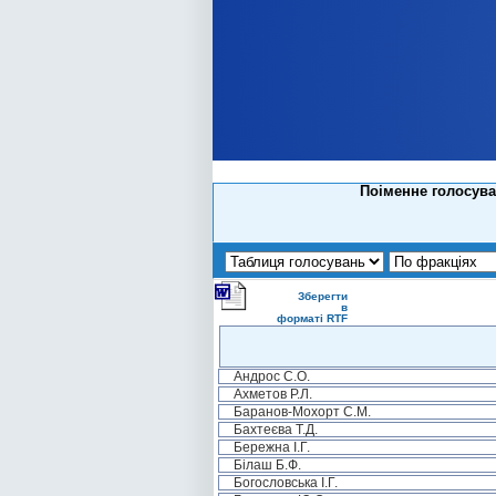
Поіменне голосува
Зберегти
в
форматі RTF
Андрос С.О.
Ахметов Р.Л.
Баранов-Мохорт С.М.
Бахтеєва Т.Д.
Бережна І.Г.
Білаш Б.Ф.
Богословська І.Г.