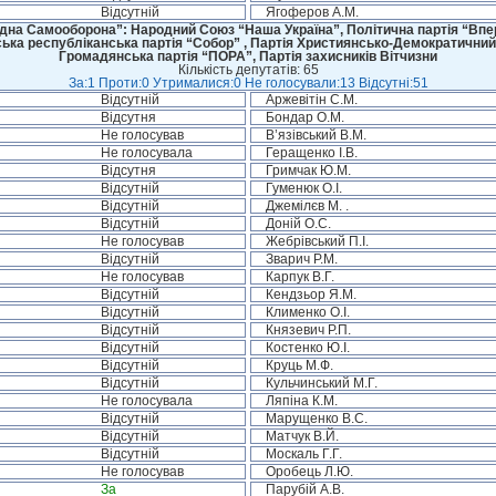
Відсутній
Ягоферов А.М.
дна Самооборона”: Народний Союз “Наша Україна”, Політична партія “Впере
ська республіканська партія “Собор” , Партія Християнсько-Демократичний
Громадянська партія “ПОРА”, Партія захисників Вітчизни
Кількість депутатів: 65
За:1 Проти:0 Утрималися:0 Не голосували:13 Відсутні:51
Відсутній
Аржевітін С.М.
Відсутня
Бондар О.М.
Не голосував
В’язівський В.М.
Не голосувала
Геращенко І.В.
Відсутня
Гримчак Ю.М.
Відсутній
Гуменюк О.І.
Відсутній
Джемілєв М. .
Відсутній
Доній О.С.
Не голосував
Жебрівський П.І.
Відсутній
Зварич Р.М.
Не голосував
Карпук В.Г.
Відсутній
Кендзьор Я.М.
Відсутній
Клименко О.І.
Відсутній
Князевич Р.П.
Відсутній
Костенко Ю.І.
Відсутній
Круць М.Ф.
Відсутній
Кульчинський М.Г.
Не голосувала
Ляпіна К.М.
Відсутній
Марущенко В.С.
Відсутній
Матчук В.Й.
Відсутній
Москаль Г.Г.
Не голосував
Оробець Л.Ю.
За
Парубій А.В.