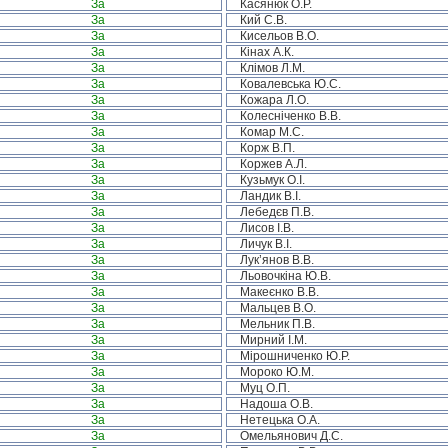
За
Касянюк О.Р.
За
Кий С.В.
За
Кисельов В.О.
За
Кінах А.К.
За
Клімов Л.М.
За
Ковалевська Ю.С.
За
Кожара Л.О.
За
Колесніченко В.В.
За
Комар М.С.
За
Корж В.П.
За
Коржев А.Л.
За
Кузьмук О.І.
За
Ландик В.І.
За
Лебедєв П.В.
За
Лисов І.В.
За
Личук В.І.
За
Лук’янов В.В.
За
Льовочкіна Ю.В.
За
Макеєнко В.В.
За
Мальцев В.О.
За
Мельник П.В.
За
Мирний І.М.
За
Мірошниченко Ю.Р.
За
Мороко Ю.М.
За
Муц О.П.
За
Надоша О.В.
За
Нетецька О.А.
За
Омельянович Д.С.