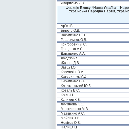
Яворівський В.О.
Фракція Блоку “Наша Україна – Наро
Українська Народна Партія, Україн
Ар’єв В.І.
Білозір О.В.
Василенко С.В.
Герасим’юк О.В.
Григорович Л.С.
Гриценко А.С.
Давиденко А.А.
Джоджик Я.І.
Жванія Д.В.
Заєць І.О.
Кармазін Ю.А.
Катеринчук М.Д.
Кириленко В.А.
Ключковський Ю.Б.
Коваль В.С.
Кріль І.І.
Куликов К.Б.
Лук’янова К.Є.
Мартиненко М.В.
Матвієнко А.С.
Мойсик В.Р.
Новіков О.В.
Палиця І.П.