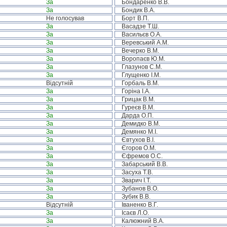
За
Бондаренко В.В.
За
Бондик В.А.
Не голосував
Борт В.П.
За
Васадзе Т.Ш.
За
Васильєв О.А.
За
Веревський А.М.
За
Вечерко В.М.
За
Воропаєв Ю.М.
За
Глазунов С.М.
За
Глущенко І.М.
Відсутній
Горбаль В.М.
За
Горіна І.А.
За
Грицак В.М.
За
Гуреєв В.М.
За
Дарда О.П.
За
Демидко В.М.
За
Демянко М.І.
За
Євтухов В.І.
За
Єгоров О.М.
За
Єфремов О.С.
За
Забарський В.В.
За
Засуха Т.В.
За
Зварич І.Т.
За
Зубанов В.О.
За
Зубик В.В.
Відсутній
Іваненко В.Г.
За
Ісаєв Л.О.
За
Калюжний В.А.