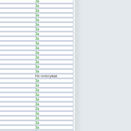
За
За
За
За
За
За
За
За
За
За
За
За
За
За
За
За
Не голосував
За
За
За
За
За
За
За
За
За
За
За