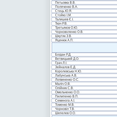
Петьовка В.В.
Поляченко В.А.
Стець Ю.Я.
Стойко І.М.
Талишев Є.І.
Ткач Р.В.
Третьяков О.Ю.
Чорноволенко О.В.
Шкутяк З.В.
Яценюк А.П.
Богдан Р.Д.
Ветвицький Д.О.
Грач Л.І.
Зейналов Е.Д.
Королевська Н.Ю.
Лабунська А.В.
Логвиненко О.С.
Маліч О.В.
Олійник С.В.
Омельченко О.О.
Пилипенко В.П.
Семинога А.І.
Томенко М.В.
Чорновіл Т.В.
Шепелев О.О.