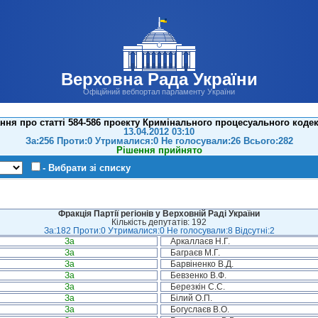
Верховна Рада України
Офіційний вебпортал парламенту України
ння про статті 584-586 проекту Кримінального процесуального кодек
13.04.2012 03:10
За:256 Проти:0 Утрималися:0 Не голосували:26 Всього:282
Рішення прийнято
- Вибрати зі списку
Фракція Партії регіонів у Верховній Раді України
Кількість депутатів: 192
За:182 Проти:0 Утрималися:0 Не голосували:8 Відсутні:2
За
Аркаллаєв Н.Г.
За
Баграєв М.Г.
За
Барвіненко В.Д.
За
Бевзенко В.Ф.
За
Березкін С.С.
За
Білий О.П.
За
Богуслаєв В.О.