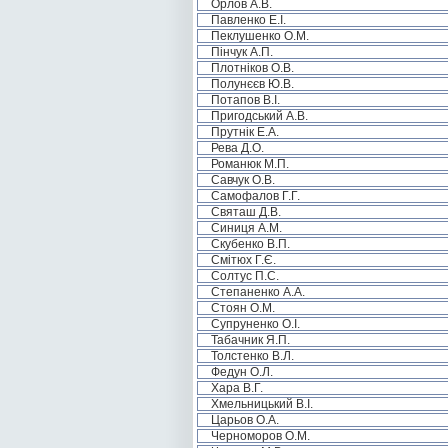
Орлов А.В.
Павленко Е.І.
Пеклушенко О.М.
Пінчук А.П.
Плотніков О.В.
Полунєєв Ю.В.
Потапов В.І.
Пригодський А.В.
Прутнік Е.А.
Рева Д.О.
Романюк М.П.
Савчук О.В.
Самофалов Г.Г.
Святаш Д.В.
Синиця А.М.
Скубенко В.П.
Смітюх Г.Є.
Солтус П.С.
Степаненко А.А.
Стоян О.М.
Супруненко О.І.
Табачник Я.П.
Толстенко В.Л.
Федун О.Л.
Хара В.Г.
Хмельницький В.І.
Царьов О.А.
Черноморов О.М.