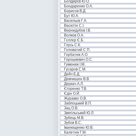
Болдирєв Ю.О.
Бондаренко О.А.
Борисов В.Д.
Бут Ю.А.
Васильєв Г.А.
Васютін С.І.
Вернидубов І.В.
Волков О.А.
Гєллєр Є.Б.
Глусь С.К.
Головатий С.П.
Горбатюк А.О.
Горошкевич О.С.
Гуменюк І.М.
Гусаров С.М.
Дейч Б.Д.
Демчишен В.В.
Деркач А.Л.
Єгоренко Т.В.
Єдін О.Й.
Журавко О.В.
Заблоцький В.П.
Зац О.В.
Звягільський Ю.Л.
Зубець М.В.
Зубов В.С.
Іванющенко Ю.В.
Калетнік Г.М.