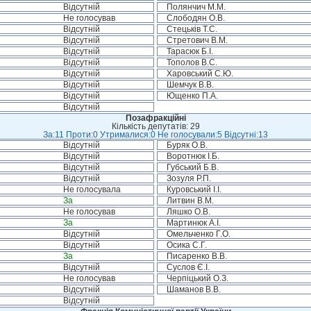
Відсутній
Полянчич М.М.
Не голосував
Слободян О.В.
Відсутній
Стецьків Т.С.
Відсутній
Стретович В.М.
Відсутній
Тарасюк Б.І.
Відсутній
Тополов В.С.
Відсутній
Харовський С.Ю.
Відсутній
Шемчук В.В.
Відсутній
Ющенко П.А.
Відсутній
Позафракційні
Кількість депутатів: 29
За:11 Проти:0 Утрималися:0 Не голосували:5 Відсутні:13
Відсутній
Буряк О.В.
Відсутній
Воротнюк І.Б.
Відсутній
Губський Б.В.
Відсутній
Зозуля Р.П.
Не голосувала
Куровський І.І.
За
Литвин В.М.
Не голосував
Ляшко О.В.
За
Мартинюк А.І.
Відсутній
Омельченко Г.О.
Відсутній
Осика С.Г.
За
Писаренко В.В.
Відсутній
Суслов Є.І.
Не голосував
Черпіцький О.З.
Відсутній
Шаманов В.В.
Відсутній