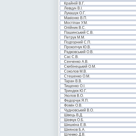
Крайній В.Г.
Левцун В.І.
Лукашук О.Г.
Макієнко В.П.
Мостіпан У.М.
Олійник В.С.
Пашинський С.В.
Петрук М.М.
Подгорний С.П.
Прокопчук Ю.В.
Радковський О.В.
Сас С.В.
Сенченко А.В.
Скибінецький О.М.
Соколов М.В.
Стешенко О.М.
Таран В.В.
Тищенко О.І.
Триндюк Ю.Г.
Уколов В.О.
Федорчук Я.П.
Фомін О.В.
Чудновський В.О.
Швець В.Д.
Шевчук О.Б.
Шишкіна Е.В.
Шиянов Б.А.
Шлемко Д.В.