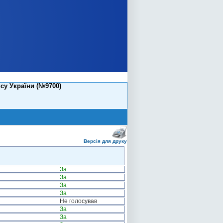
су України (№9700)
Версія для друку
За
За
За
За
Не голосував
За
За