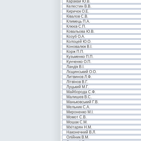
Каракай Ю.В.
Келестин В.В.
Киричок О.Е.
Ківалов С.В.
Климець П.А.
Клюєв С.П.
Ковальова Ю.В.
Козуб О.А.
Колоцей Ю.О.
Коновалюк В.І.
Корж П.П.
Кузьменко П.П.
Кунченко О.П.
Ландік В.І.
Лєщинський О.О.
Литвинов Л.Ф.
Літвінов В.Г.
Луцький М.Г.
Майборода С.Ф.
Малишев В.С.
Маньковський Г.В.
Мельник С.А.
Мироненко М.І.
Момот С.В.
Мошак С.М.
Мхітарян Н.М.
Наконечний В.Л.
Олійник В.М.