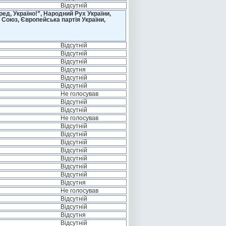
Відсутній
д, Україно!”, Народний Рух України,
 Союз, Європейська партія України,
Відсутній
Відсутній
Відсутній
Відсутня
Відсутній
Відсутній
Не голосував
Відсутній
Відсутній
Не голосував
Відсутній
Відсутній
Відсутній
Відсутній
Відсутній
Відсутній
Відсутній
Відсутня
Не голосував
Відсутній
Відсутній
Відсутня
Відсутній