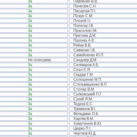
За
Павленко В.В.
За
Пачесюк С.Н.
За
Писарчук П.І.
За
Піскун С.М.
За
Плохой І.І.
За
Попеску І.В.
За
Прасолов І.М.
За
Притика Д.М.
За
Пшонка А.В.
За
Рибак В.В.
За
Савченко І.В.
За
Самойленко Ю.П.
Не голосував
Сандлер Д.М.
За
Селіваров А.Б.
За
Сігал Є.Я.
За
Скудар Г.М.
За
Солошенко М.П.
За
Стельмашенко В.П.
За
Столар В.М.
За
Сулковський П.Г.
За
Сухий Я.М.
За
Тедеєв Е.С.
За
Турманов В.І.
За
Фельдман О.Б.
За
Харлім В.М.
За
Хомутиннік В.Ю.
За
Цюрко П.І.
За
Чертков Ю.Д.