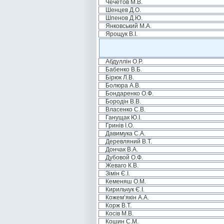
Чечетов М.В.
Шенцев Д.О.
Шпенов Д.Ю.
Янковський М.А.
Ярощук В.І.
Абдуллін О.Р.
Бабенко В.Б.
Бірюк Л.В.
Болюра А.В.
Бондаренко О.Ф.
Бородін В.В.
Власенко С.В.
Ганущак Ю.І.
Гринів І.О.
Давимука С.А.
Деревляний В.Т.
Дончак В.А.
Дубовой О.Ф.
Жеваго К.В.
Зімін Є.І.
Кеменяш О.М.
Кирильчук Є.І.
Кожем’якін А.А.
Корж В.Т.
Косів М.В.
Кошин С.М.