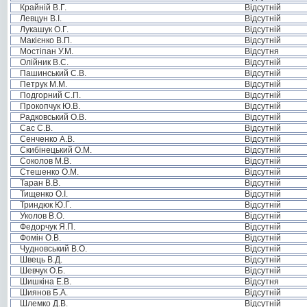
Крайній В.Г.
Відсутній
Левцун В.І.
Відсутній
Лукашук О.Г.
Відсутній
Макієнко В.П.
Відсутній
Мостіпан У.М.
Відсутня
Олійник В.С.
Відсутній
Пашинський С.В.
Відсутній
Петрук М.М.
Відсутній
Подгорний С.П.
Відсутній
Прокопчук Ю.В.
Відсутній
Радковський О.В.
Відсутній
Сас С.В.
Відсутній
Сенченко А.В.
Відсутній
Скибінецький О.М.
Відсутній
Соколов М.В.
Відсутній
Стешенко О.М.
Відсутній
Таран В.В.
Відсутній
Тищенко О.І.
Відсутній
Триндюк Ю.Г.
Відсутній
Уколов В.О.
Відсутній
Федорчук Я.П.
Відсутній
Фомін О.В.
Відсутній
Чудновський В.О.
Відсутній
Швець В.Д.
Відсутній
Шевчук О.Б.
Відсутній
Шишкіна Е.В.
Відсутня
Шиянов Б.А.
Відсутній
Шлемко Д.В.
Відсутній