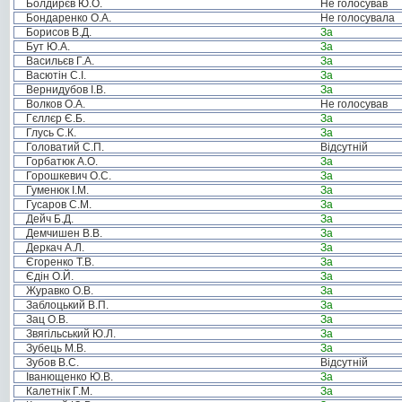
Болдирєв Ю.О.
Не голосував
Бондаренко О.А.
Не голосувала
Борисов В.Д.
За
Бут Ю.А.
За
Васильєв Г.А.
За
Васютін С.І.
За
Вернидубов І.В.
За
Волков О.А.
Не голосував
Гєллєр Є.Б.
За
Глусь С.К.
За
Головатий С.П.
Відсутній
Горбатюк А.О.
За
Горошкевич О.С.
За
Гуменюк І.М.
За
Гусаров С.М.
За
Дейч Б.Д.
За
Демчишен В.В.
За
Деркач А.Л.
За
Єгоренко Т.В.
За
Єдін О.Й.
За
Журавко О.В.
За
Заблоцький В.П.
За
Зац О.В.
За
Звягільський Ю.Л.
За
Зубець М.В.
За
Зубов В.С.
Відсутній
Іванющенко Ю.В.
За
Калетнік Г.М.
За