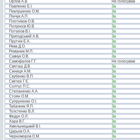
Орлов А.В.
Не голосував
Павленко Е.І.
За
Пеклушенко О.М.
За
Пінчук А.П.
За
Плотніков О.В.
За
Полунєєв Ю.В.
За
Потапов В.І.
За
Пригодський А.В.
За
Прутнік Е.А.
За
Рева Д.О.
За
Романюк М.П.
За
Савчук О.В.
За
Самофалов Г.Г.
Не голосував
Святаш Д.В.
За
Синиця А.М.
За
Скубенко В.П.
За
Смітюх Г.Є.
За
Солтус П.С.
За
Степаненко А.А.
За
Стоян О.М.
За
Супруненко О.І.
За
Табачник Я.П.
За
Толстенко В.Л.
За
Федун О.Л.
За
Хара В.Г.
За
Хмельницький В.І.
За
Царьов О.А.
За
Черноморов О.М.
За