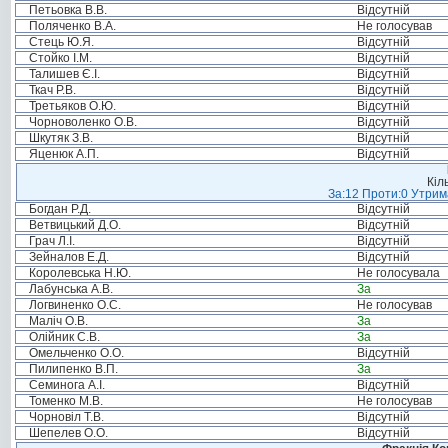
Петьовка В.В.
Відсутній
Поляченко В.А.
Не голосував
Стець Ю.Я.
Відсутній
Стойко І.М.
Відсутній
Талишев Є.І.
Відсутній
Ткач Р.В.
Відсутній
Третьяков О.Ю.
Відсутній
Чорноволенко О.В.
Відсутній
Шкутяк З.В.
Відсутній
Яценюк А.П.
Відсутній
Кіл
За:12 Проти:0 Утрима
Богдан Р.Д.
Відсутній
Ветвицький Д.О.
Відсутній
Грач Л.І.
Відсутній
Зейналов Е.Д.
Відсутній
Королевська Н.Ю.
Не голосувала
Лабунська А.В.
За
Логвиненко О.С.
Не голосував
Маліч О.В.
За
Олійник С.В.
За
Омельченко О.О.
Відсутній
Пилипенко В.П.
За
Семинога А.І.
Відсутній
Томенко М.В.
Не голосував
Чорновіл Т.В.
Відсутній
Шепелев О.О.
Відсутній