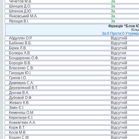
Чечетов М.В.
За
Шенцев Д.О.
За
Шпенов Д.Ю.
За
Янковський М.А.
За
Ярощук В.І.
За
Фракція “Блок Ю
Кіль
За:0 Проти:0 Утримал
Абдуллін О.Р.
Відсутній
Бабенко В.Б.
Відсутній
Бірюк Л.В.
Відсутній
Болюра А.В.
Відсутня
Бондаренко О.Ф.
Відсутня
Бородін В.В.
Відсутній
Власенко С.В.
Відсутній
Ганущак Ю.І.
Відсутній
Гринів І.О.
Відсутній
Давимука С.А.
Відсутній
Деревляний В.Т.
Відсутній
Дончак В.А.
Відсутній
Дубовой О.Ф.
Відсутній
Жеваго К.В.
Відсутній
Зімін Є.І.
Відсутній
Кеменяш О.М.
Відсутній
Кирильчук Є.І.
Відсутній
Кожем’якін А.А.
Відсутній
Корж В.Т.
Відсутній
Косів М.В.
Відсутній
Кошин С.М.
Відсутній