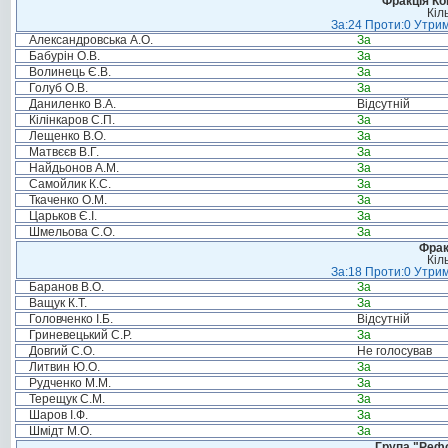
Фракція Ком
Кіл
За:24 Проти:0 Утрим
Александровська А.О.
За
Бабурін О.В.
За
Волинець Є.В.
За
Голуб О.В.
За
Даниленко В.А.
Відсутній
Кілінкаров С.П.
За
Лещенко В.О.
За
Матвєєв В.Г.
За
Найдьонов А.М.
За
Самойлик К.С.
За
Ткаченко О.М.
За
Царьков Є.І.
За
Шмельова С.О.
За
Фрак
Кіл
За:18 Проти:0 Утрим
Баранов В.О.
За
Ващук К.Т.
За
Головченко І.Б.
Відсутній
Гриневецький С.Р.
За
Довгий С.О.
Не голосував
Литвин Ю.О.
За
Рудченко М.М.
За
Терещук С.М.
За
Шаров І.Ф.
За
Шмідт М.О.
За
Група "Реф