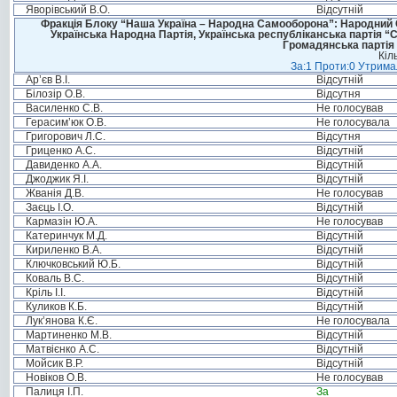
Яворівський В.О.
Відсутній
Фракція Блоку “Наша Україна – Народна Самооборона”: Народний Со
Українська Народна Партія, Українська республіканська партія “
Громадянська партія 
Кіл
За:1 Проти:0 Утримал
Ар’єв В.І.
Відсутній
Білозір О.В.
Відсутня
Василенко С.В.
Не голосував
Герасим’юк О.В.
Не голосувала
Григорович Л.С.
Відсутня
Гриценко А.С.
Відсутній
Давиденко А.А.
Відсутній
Джоджик Я.І.
Відсутній
Жванія Д.В.
Не голосував
Заєць І.О.
Відсутній
Кармазін Ю.А.
Не голосував
Катеринчук М.Д.
Відсутній
Кириленко В.А.
Відсутній
Ключковський Ю.Б.
Відсутній
Коваль В.С.
Відсутній
Кріль І.І.
Відсутній
Куликов К.Б.
Відсутній
Лук’янова К.Є.
Не голосувала
Мартиненко М.В.
Відсутній
Матвієнко А.С.
Відсутній
Мойсик В.Р.
Відсутній
Новіков О.В.
Не голосував
Палиця І.П.
За