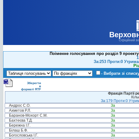
Верховн
Офіційний в
Поіменне голосування про розділ 9 проекту
1
За:253 Проти:0 Утрима
Рі
- Вибрати зі списк
Зберегти
в
форматі RTF
Фракція Партії р
Кіль
За:179 Проти:0 Утрим
Андрос С.О.
За
Ахметов Р.Л.
За
Баранов-Мохорт С.М.
За
Бахтеєва Т.Д.
За
Бережна І.Г.
За
Білаш Б.Ф.
За
Богословська І.Г.
За