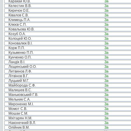
Каракай Ю.В.
За
Келестин В.В.
За
Киричок О.Е.
За
Ківалов С.В.
За
Климець П.А.
За
Клюєв С.П.
За
Ковальова Ю.В.
За
Козуб О.А.
За
Колоцей Ю.О.
За
Коновалюк В.І.
За
Корж П.П.
За
Кузьменко П.П.
За
Кунченко О.П.
За
Ландік В.І.
За
Лєщинський О.О.
За
Литвинов Л.Ф.
За
Літвінов В.Г.
За
Луцький М.Г.
За
Майборода С.Ф.
За
Малишев В.С.
За
Маньковський Г.В.
За
Мельник С.А.
За
Мироненко М.І.
За
Момот С.В.
За
Мошак С.М.
За
Мхітарян Н.М.
За
Наконечний В.Л.
За
Олійник В.М.
За