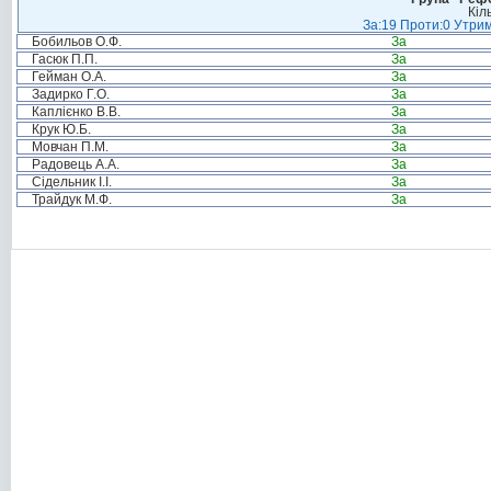
Кіл
За:19 Проти:0 Утрим
Бобильов О.Ф.
За
Гасюк П.П.
За
Гейман О.А.
За
Задирко Г.О.
За
Каплієнко В.В.
За
Крук Ю.Б.
За
Мовчан П.М.
За
Радовець А.А.
За
Сідельник І.І.
За
Трайдук М.Ф.
За