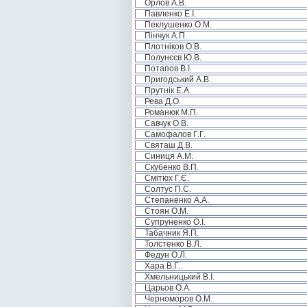
Орлов А.В.
Павленко Е.І.
Пеклушенко О.М.
Пінчук А.П.
Плотніков О.В.
Полунєєв Ю.В.
Потапов В.І.
Пригодський А.В.
Прутнік Е.А.
Рева Д.О.
Романюк М.П.
Савчук О.В.
Самофалов Г.Г.
Святаш Д.В.
Синиця А.М.
Скубенко В.П.
Смітюх Г.Є.
Солтус П.С.
Степаненко А.А.
Стоян О.М.
Супруненко О.І.
Табачник Я.П.
Толстенко В.Л.
Федун О.Л.
Хара В.Г.
Хмельницький В.І.
Царьов О.А.
Черноморов О.М.