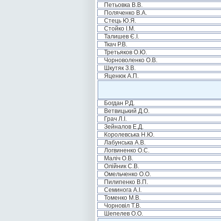
Петьовка В.В.
Поляченко В.А.
Стець Ю.Я.
Стойко І.М.
Талишев Є.І.
Ткач Р.В.
Третьяков О.Ю.
Чорноволенко О.В.
Шкутяк З.В.
Яценюк А.П.
Богдан Р.Д.
Ветвицький Д.О.
Грач Л.І.
Зейналов Е.Д.
Королевська Н.Ю.
Лабунська А.В.
Логвиненко О.С.
Маліч О.В.
Олійник С.В.
Омельченко О.О.
Пилипенко В.П.
Семинога А.І.
Томенко М.В.
Чорновіл Т.В.
Шепелев О.О.