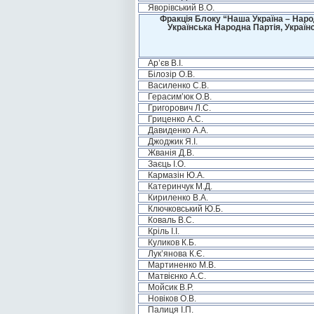
Яворівський В.О.
Фракція Блоку “Наша Україна – Наро
Українська Народна Партія, Україн
Ар’єв В.І.
Білозір О.В.
Василенко С.В.
Герасим’юк О.В.
Григорович Л.С.
Гриценко А.С.
Давиденко А.А.
Джоджик Я.І.
Жванія Д.В.
Заєць І.О.
Кармазін Ю.А.
Катеринчук М.Д.
Кириленко В.А.
Ключковський Ю.Б.
Коваль В.С.
Кріль І.І.
Куликов К.Б.
Лук’янова К.Є.
Мартиненко М.В.
Матвієнко А.С.
Мойсик В.Р.
Новіков О.В.
Палиця І.П.