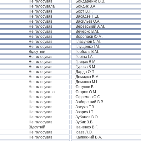
Не голосував
Бондаренко В.В.
Не голосувала
Бондик В.А.
Не голосував
Борт В.П.
Не голосував
Васадзе Т.Ш.
Не голосував
Васильєв О.А.
Не голосував
Веревський А.М.
Не голосував
Вечерко В.М.
Не голосував
Воропаєв Ю.М.
Не голосував
Глазунов С.М.
Не голосував
Глущенко І.М.
Відсутній
Горбаль В.М.
Не голосував
Горіна І.А.
Не голосував
Грицак В.М.
Не голосував
Гуреєв В.М.
Не голосував
Дарда О.П.
Не голосував
Демидко В.М.
Не голосував
Демянко М.І.
Не голосував
Євтухов В.І.
Не голосувала
Єгоров О.М.
Не голосував
Єфремов О.С.
Не голосував
Забарський В.В.
Не голосував
Засуха Т.В.
Не голосував
Зварич І.Т.
Не голосував
Зубанов В.О.
Не голосував
Зубик В.В.
Відсутній
Іваненко В.Г.
Не голосував
Ісаєв Л.О.
Не голосував
Калюжний В.А.