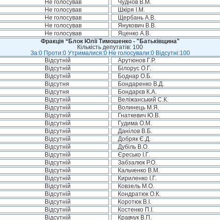
Не голосував
Чуднов В.М.
Не голосував
Шкіря І.М.
Не голосував
Щербань А.В.
Не голосував
Янукович В.В.
Не голосував
Яценко А.В.
Фракція “Блок Юлії Тимошенко - "Батьківщина"
Кількість депутатів: 100
За:0 Проти:0 Утрималися:0 Не голосували:0 Відсутні:100
Відсутній
Арутюнов Г.Р.
Відсутній
Білорус О.Г.
Відсутній
Боднар О.Б.
Відсутня
Бондаренко В.Д.
Відсутня
Бондарєв К.А.
Відсутній
Веліжанський С.К.
Відсутній
Волинець М.Я.
Відсутній
Гнаткевич Ю.В.
Відсутній
Гудима О.М.
Відсутній
Данілов В.Б.
Відсутній
Добряк Є.Д.
Відсутній
Дубіль В.О.
Відсутній
Єресько І.Г.
Відсутній
Забзалюк Р.О.
Відсутній
Кальченко В.М.
Відсутній
Кириленко І.Г.
Відсутній
Ковзель М.О.
Відсутній
Кондратюк О.К.
Відсутній
Коротюк В.І.
Відсутній
Костенко П.І.
Відсутній
Кравчук В.П.