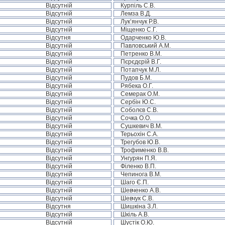
Відсутній
Курпіль С.В.
Відсутній
Лемза В.Д.
Відсутній
Лук’янчук Р.В.
Відсутній
Міщенко С.Г.
Відсутня
Одарченко Ю.В.
Відсутній
Павловський А.М.
Відсутній
Петренко В.М.
Відсутній
Пєрєдєрій В.Г.
Відсутній
Потапчук М.Л.
Відсутній
Пудов Б.М.
Відсутній
Рябека О.Г.
Відсутній
Семерак О.М.
Відсутній
Сербін Ю.С.
Відсутній
Соболєв С.В.
Відсутній
Сочка О.О.
Відсутній
Сушкевич В.М.
Відсутній
Терьохін С.А.
Відсутній
Трегубов Ю.В.
Відсутній
Трофименко В.В.
Відсутній
Унгурян П.Я.
Відсутній
Філенко В.П.
Відсутній
Чепинога В.М.
Відсутній
Шаго Є.П.
Відсутній
Шевченко А.В.
Відсутній
Шевчук С.В.
Відсутня
Шишкіна З.Л.
Відсутній
Шкіль А.В.
Відсутній
Шустік О.Ю.