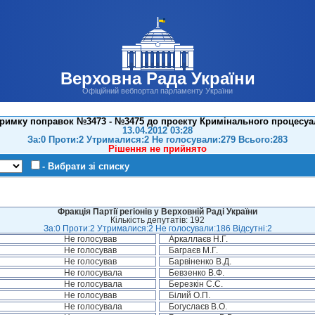
Верховна Рада України
Офіційний вебпортал парламенту України
тримку поправок №3473 - №3475 до проекту Кримінального процесуал
13.04.2012 03:28
За:0 Проти:2 Утрималися:2 Не голосували:279 Всього:283
Рішення не прийнято
- Вибрати зі списку
Фракція Партії регіонів у Верховній Раді України
Кількість депутатів: 192
За:0 Проти:2 Утрималися:2 Не голосували:186 Відсутні:2
Не голосував
Аркаллаєв Н.Г.
Не голосував
Баграєв М.Г.
Не голосував
Барвіненко В.Д.
Не голосувала
Бевзенко В.Ф.
Не голосувала
Березкін С.С.
Не голосував
Білий О.П.
Не голосувала
Богуслаєв В.О.