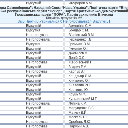
Відсутній
Ягоферов А.М.
дна Самооборона”: Народний Союз “Наша Україна”, Політична партія “Впере
ська республіканська партія “Собор” , Партія Християнсько-Демократичний
Громадянська партія “ПОРА”, Партія захисників Вітчизни
Кількість депутатів: 65
За:0 Проти:0 Утрималися:0 Не голосували:14 Відсутні:51
Відсутній
Аржевітін С.М.
Відсутня
Бондар О.М.
Не голосував
В’язівський В.М.
Не голосувала
Геращенко І.В.
Відсутня
Гримчак Ю.М.
Відсутній
Гуменюк О.І.
Відсутній
Джемілєв М. .
Відсутній
Доній О.С.
Не голосував
Жебрівський П.І.
Відсутній
Зварич Р.М.
Не голосував
Карпук В.Г.
Відсутній
Кендзьор Я.М.
Відсутній
Клименко О.І.
Відсутній
Князевич Р.П.
Відсутній
Костенко Ю.І.
Відсутній
Круць М.Ф.
Відсутній
Кульчинський М.Г.
Не голосувала
Ляпіна К.М.
Відсутній
Марущенко В.С.
Відсутній
Матчук В.Й.
Відсутній
Москаль Г.Г.
Не голосував
Оробець Л.Ю.
Не голосував
Парубій А.В.