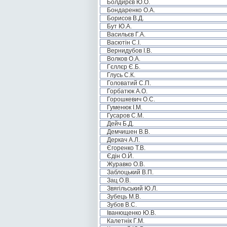
Болдирєв Ю.О.
Бондаренко О.А.
Борисов В.Д.
Бут Ю.А.
Васильєв Г.А.
Васютін С.І.
Вернидубов І.В.
Волков О.А.
Гєллєр Є.Б.
Глусь С.К.
Головатий С.П.
Горбатюк А.О.
Горошкевич О.С.
Гуменюк І.М.
Гусаров С.М.
Дейч Б.Д.
Демчишен В.В.
Деркач А.Л.
Єгоренко Т.В.
Єдін О.Й.
Журавко О.В.
Заблоцький В.П.
Зац О.В.
Звягільський Ю.Л.
Зубець М.В.
Зубов В.С.
Іванющенко Ю.В.
Калетнік Г.М.