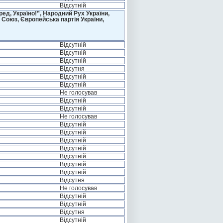
Відсутній
д, Україно!”, Народний Рух України,
 Союз, Європейська партія України,
Відсутній
Відсутній
Відсутній
Відсутня
Відсутній
Відсутній
Не голосував
Відсутній
Відсутній
Не голосував
Відсутній
Відсутній
Відсутній
Відсутній
Відсутній
Відсутній
Відсутній
Відсутня
Не голосував
Відсутній
Відсутній
Відсутня
Відсутній