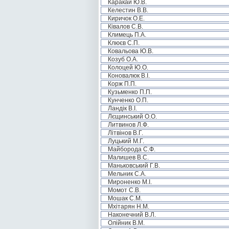
Каракай Ю.В.
Келестин В.В.
Киричок О.Е.
Ківалов С.В.
Климець П.А.
Клюєв С.П.
Ковальова Ю.В.
Козуб О.А.
Колоцей Ю.О.
Коновалюк В.І.
Корж П.П.
Кузьменко П.П.
Кунченко О.П.
Ландік В.І.
Лєщинський О.О.
Литвинов Л.Ф.
Літвінов В.Г.
Луцький М.Г.
Майборода С.Ф.
Малишев В.С.
Маньковський Г.В.
Мельник С.А.
Мироненко М.І.
Момот С.В.
Мошак С.М.
Мхітарян Н.М.
Наконечний В.Л.
Олійник В.М.