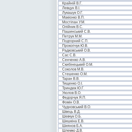
Крайній В.Г.
Левцун В.І.
Лукашук О.Г.
Макієнко В.П.
Мостіпан У.М.
Олійник В.С.
Пашинський С.В.
Петрук М.М.
Подгорний С.П.
Прокопчук Ю.В.
Радковський О.В.
Сас С.В.
Сенченко А.В.
Скибінецький О.М.
Соколов М.В.
Стешенко О.М.
Таран В.В.
Тищенко О.І.
Триндюк Ю.Г.
Уколов В.О.
Федорчук Я.П.
Фомін О.В.
Чудновський В.О.
Швець В.Д.
Шевчук О.Б.
Шишкіна Е.В.
Шиянов Б.А.
Шлемко Д.В.