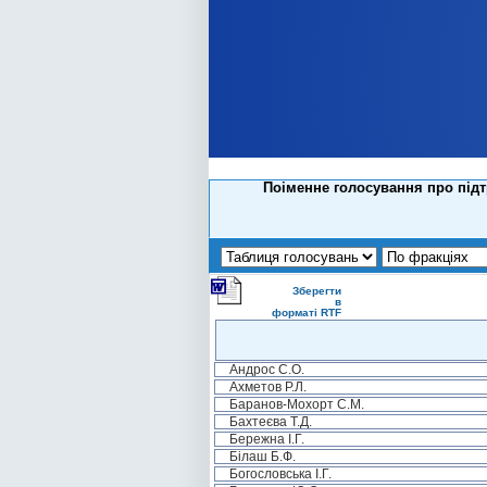
Поіменне голосування про під
Зберегти
в
форматі RTF
Андрос С.О.
Ахметов Р.Л.
Баранов-Мохорт С.М.
Бахтеєва Т.Д.
Бережна І.Г.
Білаш Б.Ф.
Богословська І.Г.