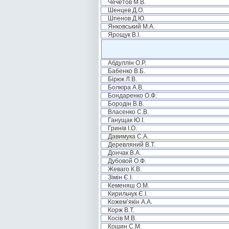
Чечетов М.В.
Шенцев Д.О.
Шпенов Д.Ю.
Янковський М.А.
Ярощук В.І.
Абдуллін О.Р.
Бабенко В.Б.
Бірюк Л.В.
Болюра А.В.
Бондаренко О.Ф.
Бородін В.В.
Власенко С.В.
Ганущак Ю.І.
Гринів І.О.
Давимука С.А.
Деревляний В.Т.
Дончак В.А.
Дубовой О.Ф.
Жеваго К.В.
Зімін Є.І.
Кеменяш О.М.
Кирильчук Є.І.
Кожем’якін А.А.
Корж В.Т.
Косів М.В.
Кошин С.М.