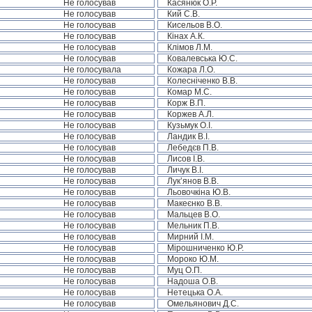
Не голосував
Касянюк О.Р.
Не голосував
Кий С.В.
Не голосував
Кисельов В.О.
Не голосував
Кінах А.К.
Не голосував
Клімов Л.М.
Не голосував
Ковалевська Ю.С.
Не голосувала
Кожара Л.О.
Не голосував
Колесніченко В.В.
Не голосував
Комар М.С.
Не голосував
Корж В.П.
Не голосував
Коржев А.Л.
Не голосував
Кузьмук О.І.
Не голосував
Ландик В.І.
Не голосував
Лебедєв П.В.
Не голосував
Лисов І.В.
Не голосував
Личук В.І.
Не голосував
Лук’янов В.В.
Не голосував
Льовочкіна Ю.В.
Не голосував
Макеєнко В.В.
Не голосував
Мальцев В.О.
Не голосував
Мельник П.В.
Не голосував
Мирний І.М.
Не голосував
Мірошниченко Ю.Р.
Не голосував
Мороко Ю.М.
Не голосував
Муц О.П.
Не голосував
Надоша О.В.
Не голосував
Нетецька О.А.
Не голосував
Омельянович Д.С.