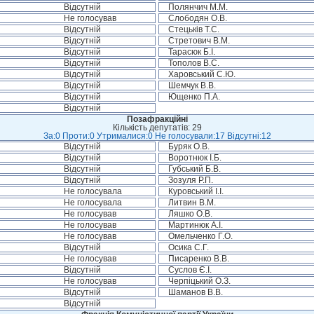
Відсутній
Полянчич М.М.
Не голосував
Слободян О.В.
Відсутній
Стецьків Т.С.
Відсутній
Стретович В.М.
Відсутній
Тарасюк Б.І.
Відсутній
Тополов В.С.
Відсутній
Харовський С.Ю.
Відсутній
Шемчук В.В.
Відсутній
Ющенко П.А.
Відсутній
Позафракційні
Кількість депутатів: 29
За:0 Проти:0 Утрималися:0 Не голосували:17 Відсутні:12
Відсутній
Буряк О.В.
Відсутній
Воротнюк І.Б.
Відсутній
Губський Б.В.
Відсутній
Зозуля Р.П.
Не голосувала
Куровський І.І.
Не голосувала
Литвин В.М.
Не голосував
Ляшко О.В.
Не голосував
Мартинюк А.І.
Не голосував
Омельченко Г.О.
Відсутній
Осика С.Г.
Не голосував
Писаренко В.В.
Відсутній
Суслов Є.І.
Не голосував
Черпіцький О.З.
Відсутній
Шаманов В.В.
Відсутній