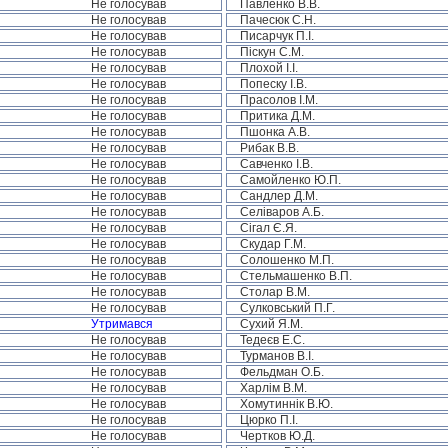
Не голосував
Павленко В.В.
Не голосував
Пачесюк С.Н.
Не голосував
Писарчук П.І.
Не голосував
Піскун С.М.
Не голосував
Плохой І.І.
Не голосував
Попеску І.В.
Не голосував
Прасолов І.М.
Не голосував
Притика Д.М.
Не голосував
Пшонка А.В.
Не голосував
Рибак В.В.
Не голосував
Савченко І.В.
Не голосував
Самойленко Ю.П.
Не голосував
Сандлер Д.М.
Не голосував
Селіваров А.Б.
Не голосував
Сігал Є.Я.
Не голосував
Скудар Г.М.
Не голосував
Солошенко М.П.
Не голосував
Стельмашенко В.П.
Не голосував
Столар В.М.
Не голосував
Сулковський П.Г.
Утримався
Сухий Я.М.
Не голосував
Тедеєв Е.С.
Не голосував
Турманов В.І.
Не голосував
Фельдман О.Б.
Не голосував
Харлім В.М.
Не голосував
Хомутиннік В.Ю.
Не голосував
Цюрко П.І.
Не голосував
Чертков Ю.Д.