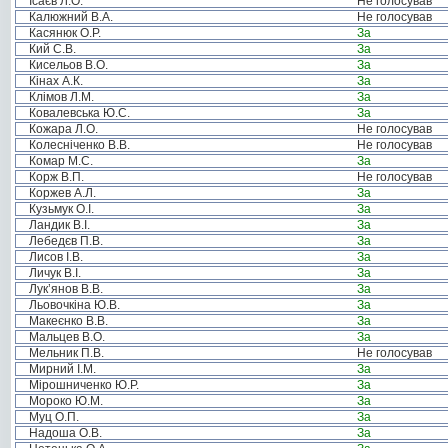
Ісаєв Л.О.
Не голосував
Калюжний В.А.
Не голосував
Касянюк О.Р.
За
Кий С.В.
За
Кисельов В.О.
За
Кінах А.К.
За
Клімов Л.М.
За
Ковалевська Ю.С.
За
Кожара Л.О.
Не голосував
Колесніченко В.В.
Не голосував
Комар М.С.
За
Корж В.П.
Не голосував
Коржев А.Л.
За
Кузьмук О.І.
За
Ландик В.І.
За
Лебедєв П.В.
За
Лисов І.В.
За
Личук В.І.
За
Лук’янов В.В.
За
Льовочкіна Ю.В.
За
Макеєнко В.В.
За
Мальцев В.О.
За
Мельник П.В.
Не голосував
Мирний І.М.
За
Мірошниченко Ю.Р.
За
Мороко Ю.М.
За
Муц О.П.
За
Надоша О.В.
За