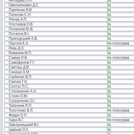
Нетецька О.А.
За
Омельянович Д.С.
За
Павленко В.В.
За
Пачесюк С.Н.
За
Пінчук А.П.
За
Плотніков О.В.
За
Полунєєв Ю.В.
За
Потапов В.І.
За
Пригодський А.В.
За
Прутнік Е.А.
Не голосував
Рева Д.О.
За
Романюк М.П.
За
Савчук О.В.
Не голосував
Самофалов Г.Г.
За
Святаш Д.В.
За
Синиця А.М.
За
Скубенко В.П.
За
Смітюх Г.Є.
За
Солтус П.С.
За
Степаненко А.А.
За
Стоян О.М.
За
Супруненко О.І.
За
Табачник Я.П.
За
Толстенко В.Л.
Не голосував
Федун О.Л.
За
Хара В.Г.
Не голосував
Хмельницький В.І.
За
Царьов О.А.
За