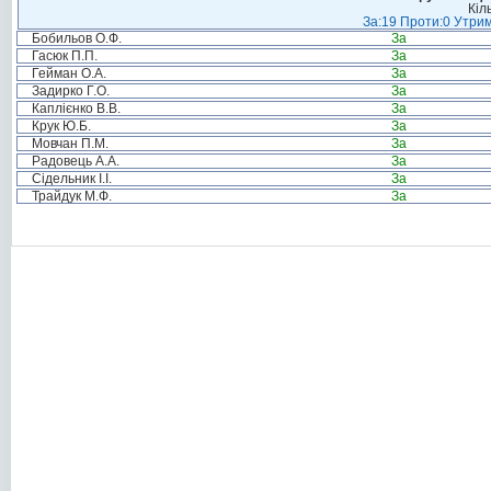
Кіл
За:19 Проти:0 Утрим
Бобильов О.Ф.
За
Гасюк П.П.
За
Гейман О.А.
За
Задирко Г.О.
За
Каплієнко В.В.
За
Крук Ю.Б.
За
Мовчан П.М.
За
Радовець А.А.
За
Сідельник І.І.
За
Трайдук М.Ф.
За