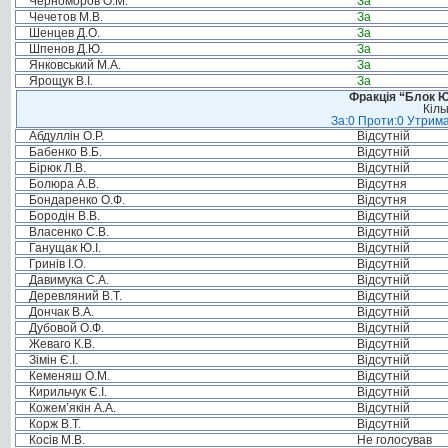
Черноморов О.М.
За
Чечетов М.В.
За
Шенцев Д.О.
За
Шпенов Д.Ю.
За
Янковський М.А.
За
Ярощук В.І.
За
Фракція “Блок Ю
Кіль
За:0 Проти:0 Утрима
Абдуллін О.Р.
Відсутній
Бабенко В.Б.
Відсутній
Бірюк Л.В.
Відсутній
Болюра А.В.
Відсутня
Бондаренко О.Ф.
Відсутня
Бородін В.В.
Відсутній
Власенко С.В.
Відсутній
Ганущак Ю.І.
Відсутній
Гринів І.О.
Відсутній
Давимука С.А.
Відсутній
Деревляний В.Т.
Відсутній
Дончак В.А.
Відсутній
Дубовой О.Ф.
Відсутній
Жеваго К.В.
Відсутній
Зімін Є.І.
Відсутній
Кеменяш О.М.
Відсутній
Кирильчук Є.І.
Відсутній
Кожем’якін А.А.
Відсутній
Корж В.Т.
Відсутній
Косів М.В.
Не голосував