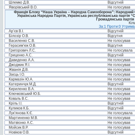
Шлемко Д.В.
Відсутній
Яворівський В.О.
Не голосував
Фракція Блоку “Наша Україна – Народна Самооборона”: Народний Со
Українська Народна Партія, Українська республіканська партія “
Громадянська партія 
Кіл
За:1 Проти:0 Утримал
Ар’єв В.І.
Відсутній
Білозір О.В.
Відсутня
Василенко С.В.
Не голосував
Герасим’юк О.В.
Відсутня
Григорович Л.С.
Не голосувала
Гриценко А.С.
Відсутній
Давиденко А.А.
Не голосував
Джоджик Я.І.
Не голосував
Жванія Д.В.
Не голосував
Заєць І.О.
Не голосував
Кармазін Ю.А.
Не голосував
Катеринчук М.Д.
Відсутній
Кириленко В.А.
Не голосував
Ключковський Ю.Б.
Не голосував
Коваль В.С.
Не голосував
Кріль І.І.
Відсутній
Куликов К.Б.
Відсутній
Лук’янова К.Є.
Не голосувала
Мартиненко М.В.
Не голосував
Матвієнко А.С.
Не голосував
Мойсик В.Р.
Не голосував
Новіков О.В.
Відсутній