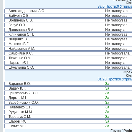
Кіл
За:0 Проти:0 Утрима
Александровська А.О.
Не голосувала
Бабурін О.В.
Не голосував
Волинець Є.В.
Не голосував
Голуб О.В.
Не голосував
Даниленко В.А.
Не голосував
Кілінкаров С.П.
Не голосував
Лещенко В.О.
Не голосував
Матвєєв В.Г.
Не голосував
Найдьонов А.М.
Не голосував
Самойлик К.С.
Не голосувала
Ткаченко О.М.
Не голосував
Царьков Є.І.
Не голосував
Шмельова С.О.
Не голосувала
Фрак
Кіл
За:20 Проти:0 Утрим
Баранов В.О.
За
Ващук К.Т.
За
Гривковський В.О.
За
Деркач М.І.
За
Зарубінський О.О.
За
Павленко С.Г.
За
Рудченко М.М.
За
Терещук С.М.
За
Шаров І.Ф.
За
Шмідт М.О.
За
Група "Реф