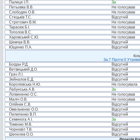
Палиця І.П.
За
Петьовка В.В.
Не голосував
Слободян О.В.
Не голосував
Стецьків Т.С.
Відсутній
Стретович В.М.
Не голосував
Тарасюк Б.І.
Не голосував
Тополов В.С.
Не голосував
Харовський С.Ю.
Не голосував
Шемчук В.В.
Відсутній
Ющенко П.А.
Відсутній
Кіл
За:7 Проти:0 Утрима
Богдан Р.Д.
Відсутній
Ветвицький Д.О.
Відсутній
Грач Л.І.
Відсутній
Зейналов Е.Д.
Відсутній
Королевська Н.Ю.
Не голосувала
Лабунська А.В.
За
Логвиненко О.С.
Не голосував
Маліч О.В.
Не голосував
Олійник С.В.
Відсутній
Омельченко О.О.
Відсутній
Пилипенко В.П.
Відсутній
Семинога А.І.
За
Томенко М.В.
Відсутній
Чорновіл Т.В.
Відсутній
Шепелев О.О.
Відсутній
Фракція Ком