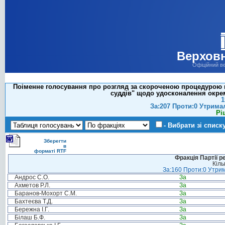
Верховн
Офіційний в
Поіменне голосування про розгляд за скороченою процедурою пр
суддів" щодо удосконалення окрем
1
За:207 Проти:0 Утрима
Рі
- Вибрати зі списк
Зберегти
в
форматі RTF
Фракція Партії р
Кіль
За:160 Проти:0 Утрим
Андрос С.О.
За
Ахметов Р.Л.
За
Баранов-Мохорт С.М.
За
Бахтеєва Т.Д.
За
Бережна І.Г.
За
Білаш Б.Ф.
За