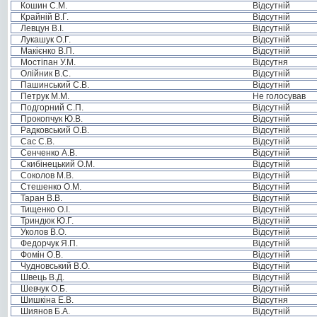
Кошин С.М.
Відсутній
Крайній В.Г.
Відсутній
Левцун В.І.
Відсутній
Лукашук О.Г.
Відсутній
Макієнко В.П.
Відсутній
Мостіпан У.М.
Відсутня
Олійник В.С.
Відсутній
Пашинський С.В.
Відсутній
Петрук М.М.
Не голосував
Подгорний С.П.
Відсутній
Прокопчук Ю.В.
Відсутній
Радковський О.В.
Відсутній
Сас С.В.
Відсутній
Сенченко А.В.
Відсутній
Скибінецький О.М.
Відсутній
Соколов М.В.
Відсутній
Стешенко О.М.
Відсутній
Таран В.В.
Відсутній
Тищенко О.І.
Відсутній
Триндюк Ю.Г.
Відсутній
Уколов В.О.
Відсутній
Федорчук Я.П.
Відсутній
Фомін О.В.
Відсутній
Чудновський В.О.
Відсутній
Швець В.Д.
Відсутній
Шевчук О.Б.
Відсутній
Шишкіна Е.В.
Відсутня
Шиянов Б.А.
Відсутній