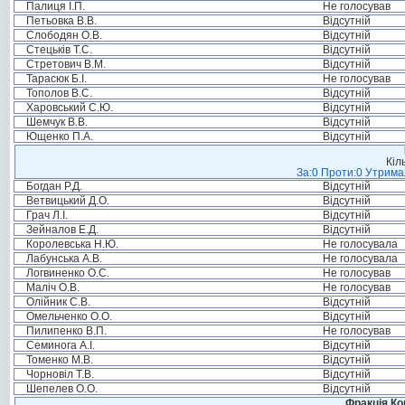
Палиця І.П.
Не голосував
Петьовка В.В.
Відсутній
Слободян О.В.
Відсутній
Стецьків Т.С.
Відсутній
Стретович В.М.
Відсутній
Тарасюк Б.І.
Не голосував
Тополов В.С.
Відсутній
Харовський С.Ю.
Відсутній
Шемчук В.В.
Відсутній
Ющенко П.А.
Відсутній
Кіл
За:0 Проти:0 Утримал
Богдан Р.Д.
Відсутній
Ветвицький Д.О.
Відсутній
Грач Л.І.
Відсутній
Зейналов Е.Д.
Відсутній
Королевська Н.Ю.
Не голосувала
Лабунська А.В.
Не голосувала
Логвиненко О.С.
Не голосував
Маліч О.В.
Не голосував
Олійник С.В.
Відсутній
Омельченко О.О.
Відсутній
Пилипенко В.П.
Не голосував
Семинога А.І.
Відсутній
Томенко М.В.
Відсутній
Чорновіл Т.В.
Відсутній
Шепелев О.О.
Відсутній
Фракція Ком