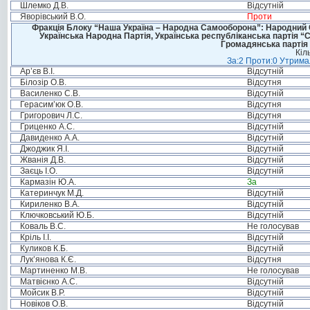
Шлемко Д.В.
Відсутній
Яворівський В.О.
Проти
Фракція Блоку “Наша Україна – Народна Самооборона”: Народний Со
Українська Народна Партія, Українська республіканська партія “
Громадянська партія 
Кіл
За:2 Проти:0 Утримал
Ар’єв В.І.
Відсутній
Білозір О.В.
Відсутня
Василенко С.В.
Відсутній
Герасим’юк О.В.
Відсутня
Григорович Л.С.
Відсутня
Гриценко А.С.
Відсутній
Давиденко А.А.
Відсутній
Джоджик Я.І.
Відсутній
Жванія Д.В.
Відсутній
Заєць І.О.
Відсутній
Кармазін Ю.А.
За
Катеринчук М.Д.
Відсутній
Кириленко В.А.
Відсутній
Ключковський Ю.Б.
Відсутній
Коваль В.С.
Не голосував
Кріль І.І.
Відсутній
Куликов К.Б.
Відсутній
Лук’янова К.Є.
Відсутня
Мартиненко М.В.
Не голосував
Матвієнко А.С.
Відсутній
Мойсик В.Р.
Відсутній
Новіков О.В.
Відсутній