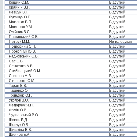
Кошин С.М.
Відсутній
Крайній В.Г.
Відсутній
Левцун В.І.
Відсутній
Лукашук О.Г.
Відсутній
Макієнко В.П.
Відсутній
Мостіпан У.М.
Відсутня
Олійник В.С.
Відсутній
Пашинський С.В.
Відсутній
Петрук М.М.
Не голосував
Подгорний С.П.
Відсутній
Прокопчук Ю.В.
Відсутній
Радковський О.В.
Відсутній
Сас С.В.
Відсутній
Сенченко А.В.
Відсутній
Скибінецький О.М.
Відсутній
Соколов М.В.
Відсутній
Стешенко О.М.
Відсутній
Таран В.В.
Відсутній
Тищенко О.І.
Відсутній
Триндюк Ю.Г.
Відсутній
Уколов В.О.
Відсутній
Федорчук Я.П.
Відсутній
Фомін О.В.
Відсутній
Чудновський В.О.
Відсутній
Швець В.Д.
Відсутній
Шевчук О.Б.
Відсутній
Шишкіна Е.В.
Відсутня
Шиянов Б.А.
Відсутній