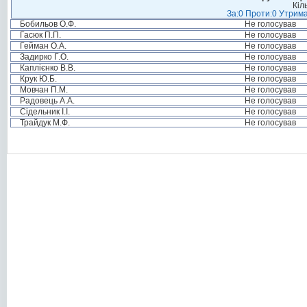
Кіл
За:0 Проти:0 Утрима
Бобильов О.Ф.
Не голосував
Гасюк П.П.
Не голосував
Гейман О.А.
Не голосував
Задирко Г.О.
Не голосував
Каплієнко В.В.
Не голосував
Крук Ю.Б.
Не голосував
Мовчан П.М.
Не голосував
Радовець А.А.
Не голосував
Сідельник І.І.
Не голосував
Трайдук М.Ф.
Не голосував