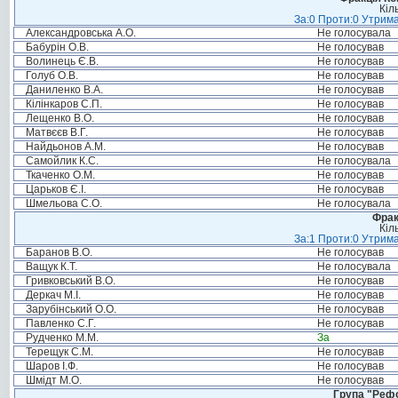
Кіл
За:0 Проти:0 Утрима
Александровська А.О.
Не голосувала
Бабурін О.В.
Не голосував
Волинець Є.В.
Не голосував
Голуб О.В.
Не голосував
Даниленко В.А.
Не голосував
Кілінкаров С.П.
Не голосував
Лещенко В.О.
Не голосував
Матвєєв В.Г.
Не голосував
Найдьонов А.М.
Не голосував
Самойлик К.С.
Не голосувала
Ткаченко О.М.
Не голосував
Царьков Є.І.
Не голосував
Шмельова С.О.
Не голосувала
Фрак
Кіл
За:1 Проти:0 Утрима
Баранов В.О.
Не голосував
Ващук К.Т.
Не голосувала
Гривковський В.О.
Не голосував
Деркач М.І.
Не голосував
Зарубінський О.О.
Не голосував
Павленко С.Г.
Не голосував
Рудченко М.М.
За
Терещук С.М.
Не голосував
Шаров І.Ф.
Не голосував
Шмідт М.О.
Не голосував
Група "Реф