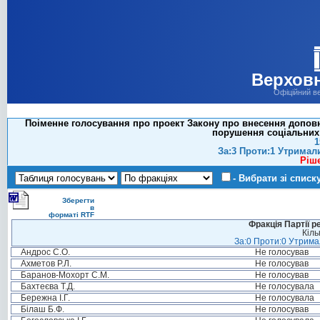
Верховн
Офіційний в
Поіменне голосування про проект Закону про внесення доповне
порушення соціальних г
1
За:3 Проти:1 Утримал
Ріш
- Вибрати зі списк
Зберегти
в
форматі RTF
Фракція Партії р
Кіль
За:0 Проти:0 Утримал
Андрос С.О.
Не голосував
Ахметов Р.Л.
Не голосував
Баранов-Мохорт С.М.
Не голосував
Бахтеєва Т.Д.
Не голосувала
Бережна І.Г.
Не голосувала
Білаш Б.Ф.
Не голосував