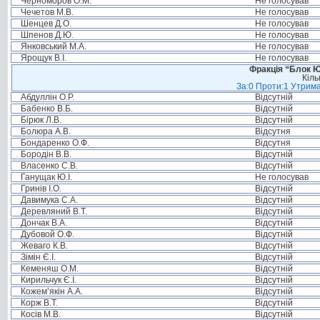
Черноморов О.М.
Не голосував
Чечетов М.В.
Не голосував
Шенцев Д.О.
Не голосував
Шпенов Д.Ю.
Не голосував
Янковський М.А.
Не голосував
Ярощук В.І.
Не голосував
Фракція “Блок Ю
Кіль
За:0 Проти:1 Утрима
Абдуллін О.Р.
Відсутній
Бабенко В.Б.
Відсутній
Бірюк Л.В.
Відсутній
Болюра А.В.
Відсутня
Бондаренко О.Ф.
Відсутня
Бородін В.В.
Відсутній
Власенко С.В.
Відсутній
Ганущак Ю.І.
Не голосував
Гринів І.О.
Відсутній
Давимука С.А.
Відсутній
Деревляний В.Т.
Відсутній
Дончак В.А.
Відсутній
Дубовой О.Ф.
Відсутній
Жеваго К.В.
Відсутній
Зімін Є.І.
Відсутній
Кеменяш О.М.
Відсутній
Кирильчук Є.І.
Відсутній
Кожем’якін А.А.
Відсутній
Корж В.Т.
Відсутній
Косів М.В.
Відсутній