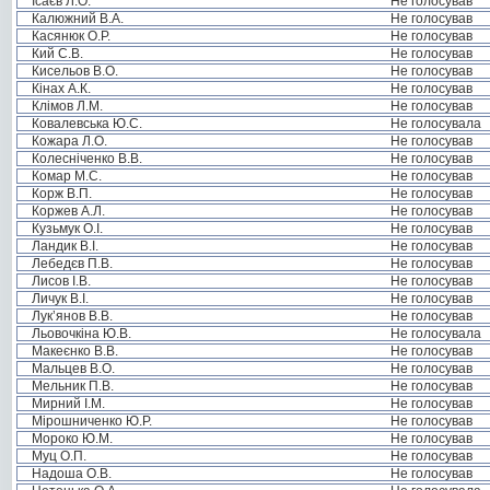
Ісаєв Л.О.
Не голосував
Калюжний В.А.
Не голосував
Касянюк О.Р.
Не голосував
Кий С.В.
Не голосував
Кисельов В.О.
Не голосував
Кінах А.К.
Не голосував
Клімов Л.М.
Не голосував
Ковалевська Ю.С.
Не голосувала
Кожара Л.О.
Не голосував
Колесніченко В.В.
Не голосував
Комар М.С.
Не голосував
Корж В.П.
Не голосував
Коржев А.Л.
Не голосував
Кузьмук О.І.
Не голосував
Ландик В.І.
Не голосував
Лебедєв П.В.
Не голосував
Лисов І.В.
Не голосував
Личук В.І.
Не голосував
Лук’янов В.В.
Не голосував
Льовочкіна Ю.В.
Не голосувала
Макеєнко В.В.
Не голосував
Мальцев В.О.
Не голосував
Мельник П.В.
Не голосував
Мирний І.М.
Не голосував
Мірошниченко Ю.Р.
Не голосував
Мороко Ю.М.
Не голосував
Муц О.П.
Не голосував
Надоша О.В.
Не голосував