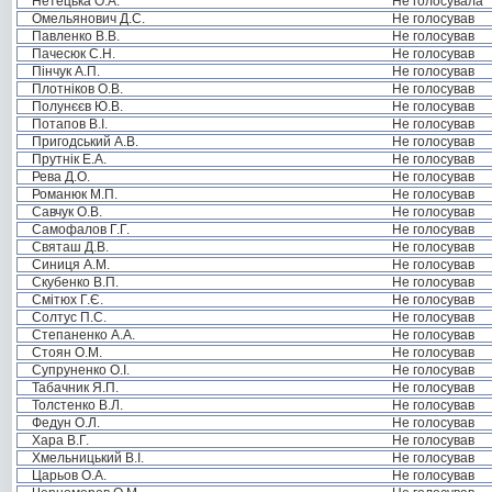
Нетецька О.А.
Не голосувала
Омельянович Д.С.
Не голосував
Павленко В.В.
Не голосував
Пачесюк С.Н.
Не голосував
Пінчук А.П.
Не голосував
Плотніков О.В.
Не голосував
Полунєєв Ю.В.
Не голосував
Потапов В.І.
Не голосував
Пригодський А.В.
Не голосував
Прутнік Е.А.
Не голосував
Рева Д.О.
Не голосував
Романюк М.П.
Не голосував
Савчук О.В.
Не голосував
Самофалов Г.Г.
Не голосував
Святаш Д.В.
Не голосував
Синиця А.М.
Не голосував
Скубенко В.П.
Не голосував
Смітюх Г.Є.
Не голосував
Солтус П.С.
Не голосував
Степаненко А.А.
Не голосував
Стоян О.М.
Не голосував
Супруненко О.І.
Не голосував
Табачник Я.П.
Не голосував
Толстенко В.Л.
Не голосував
Федун О.Л.
Не голосував
Хара В.Г.
Не голосував
Хмельницький В.І.
Не голосував
Царьов О.А.
Не голосував