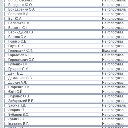
Богословська І.Г.
Не голосувала
Болдирєв Ю.О.
Не голосував
Бондаренко О.А.
Не голосувала
Борисов В.Д.
Не голосував
Бут Ю.А.
Не голосував
Васильєв Г.А.
Не голосував
Васютін С.І.
Не голосував
Вернидубов І.В.
Не голосував
Волков О.А.
Не голосував
Гєллєр Є.Б.
Не голосував
Глусь С.К.
Не голосував
Головатий С.П.
Відсутній
Горбатюк А.О.
Не голосував
Горошкевич О.С.
Не голосував
Гуменюк І.М.
Не голосував
Гусаров С.М.
Не голосував
Дейч Б.Д.
Не голосував
Демчишен В.В.
Не голосував
Деркач А.Л.
Не голосував
Єгоренко Т.В.
Не голосувала
Єдін О.Й.
Не голосував
Журавко О.В.
Не голосував
Забарський В.В.
Не голосував
Засуха Т.В.
Не голосувала
Зварич І.Т.
Не голосував
Зубанов В.О.
Не голосував
Зубик В.В.
Не голосував
Іваненко В.Г.
Не голосував