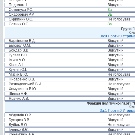
Пастух Т.Т.
Відсутній
Подоляк І.І.
Відсутня
Семенуха Р.С.
За
Сидорович Р.М.
За
Скрипник О.О.
Не голосував
Сотник О.С.
За
Група "
Кіл
За:0 Проти:0 Утрима
Барвіненко В.Д.
Відсутній
Біловол О.М.
Відсутній
Бондар В.В.
Відсутній
Гуляєв В.О.
Відсутній
Ільюк А.О.
Відсутній
Кіссе А.І.
Відсутній
Кулініч О.І.
Відсутній
Мисик В.Ю.
Не голосував
Писаренко В.В.
Відсутній
Развадовський В.Й.
Не голосував
Хомутиннік В.Ю.
Відсутній
Шипко А.Ф.
Відсутній
Яценко А.В.
Відсутній
Фракція політичної партії
Кіл
За:1 Проти:0 Утрима
Абдуллін О.Р.
Не голосував
Бухарєв В.В.
Відсутній
Дубіль В.О.
Не голосував
Івченко В.Є.
Відсутній
Кожем’якін А.А.
Не голосував