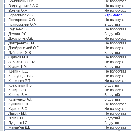
Бригинець О.М.
Не голосував
Вадатурський А.О.
Не голосував
Велікін О.М.
Не голосував
Герасимов А.В.
Утримався
Гончаренко О.О.
Не голосував
Грановський О.М.
Відсутній
Гудзенко В.І.
Не голосував
Демчак Р.Є.
Відсутній
Дехтярчук О.В.
Не голосував
Дмитренко О.М.
Не голосував
Домбровський О.Г.
Не голосував
Дубневич Я.В.
Відсутній
Єфімов М.В.
Не голосував
Заболотний Г.М.
Не голосував
Зварич Р.М.
Відсутній
Іщейкін К.Є.
Не голосував
Карпунцов В.В.
Не голосував
Князевич Р.П.
Не голосував
Ковальчук Н.В.
Відсутня
Козир Б.Ю.
Не голосував
Король В.М.
Відсутній
Кузьменко А.І.
Відсутній
Куніцин С.В.
Не голосував
Курило В.С.
Не голосував
Лаврик М.І.
Не голосував
Лівік О.П.
Відсутній
Луценко І.С.
Відсутня
Макар’ян Д.Б.
Не голосував