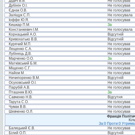
Дідич В.В.
Не голосував
Дубінін О.І.
Не голосував
Єднак О.В.
Не голосував
Заліщук С.П.
Не голосувала
Іоффе Ю.Я.
Не голосував
Кишкар П.М.
За
Констанкевич І.М.
Не голосувала
Корнацький А.О.
Відсутній
Кривохатько В.В.
Відсутній
Курячий М.П.
Не голосував
Лещенко С.А.
Не голосував
Лубінець Д.В.
Не голосував
Марченко О.О.
За
Матківський Б.М.
Не голосував
Міщенко С.Г.
Не голосував
Найєм М. .
Не голосував
Ничипоренко В.М.
Відсутній
Осуховський О.І.
Не голосував
Парубій А.В.
Не голосував
Пташник В.Ю.
За
Савченко Н.В.
Відсутня
Тарута С.О.
Не голосував
Чумак В.В.
Не голосував
Шевченко О.Л.
Не голосував
Фракція Політич
Кіл
За:0 Проти:0 Утримал
Балицький Є.В.
Не голосував
Білий О.П.
Відсутній