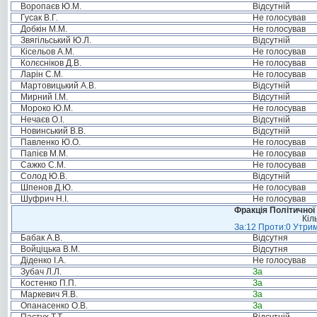
Воропаєв Ю.М.
Відсутній
Гусак В.Г.
Не голосував
Добкін М.М.
Не голосував
Звягільський Ю.Л.
Відсутній
Кісельов А.М.
Не голосував
Колєсніков Д.В.
Не голосував
Ларін С.М.
Не голосував
Мартовицький А.В.
Відсутній
Мирний І.М.
Відсутній
Мороко Ю.М.
Не голосував
Нечаєв О.І.
Відсутній
Новинський В.В.
Відсутній
Павленко Ю.О.
Не голосував
Папієв М.М.
Не голосував
Сажко С.М.
Не голосував
Солод Ю.В.
Відсутній
Шпенов Д.Ю.
Не голосував
Шуфрич Н.І.
Не голосував
Фракція Політичної
Кіл
За:12 Проти:0 Утрим
Бабак А.В.
Відсутня
Войціцька В.М.
Відсутня
Діденко І.А.
Не голосував
Зубач Л.Л.
За
Костенко П.П.
За
Маркевич Я.В.
За
Опанасенко О.В.
За