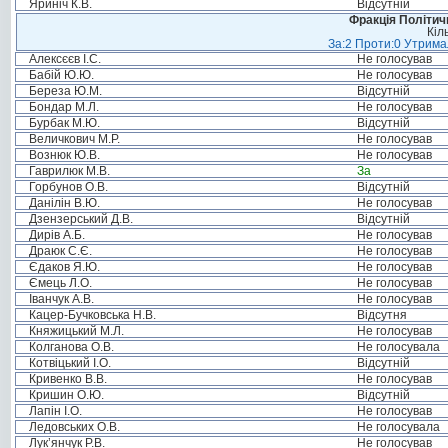
Яриніч К.В.
Відсутній
Фракція Політи
Кіл
За:2 Проти:0 Утримал
Алексєєв І.С.
Не голосував
Бабій Ю.Ю.
Не голосував
Береза Ю.М.
Відсутній
Бондар М.Л.
Не голосував
Бурбак М.Ю.
Відсутній
Величкович М.Р.
Не голосував
Вознюк Ю.В.
Не голосував
Гаврилюк М.В.
За
Горбунов О.В.
Відсутній
Данілін В.Ю.
Не голосував
Дзензерський Д.В.
Відсутній
Дирів А.Б.
Не голосував
Драюк С.Є.
Не голосував
Єдаков Я.Ю.
Не голосував
Ємець Л.О.
Не голосував
Іванчук А.В.
Не голосував
Кацер-Бучковська Н.В.
Відсутня
Княжицький М.Л.
Не голосував
Колганова О.В.
Не голосувала
Котвіцький І.О.
Відсутній
Кривенко В.В.
Не голосував
Кришин О.Ю.
Відсутній
Лапін І.О.
Не голосував
Ледовських О.В.
Не голосувала
Лук’янчук Р.В.
Не голосував