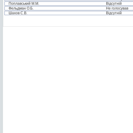
Поплавський М.М.
Відсутній
Фельдман О.Б.
Не голосував
Шахов С.В.
Відсутній