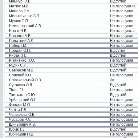
Мамчур Ю.В.
Відсутній
Матіос М.В.
Не голосувала
Мацола Р.М.
Не голосував
Мельниченко В.В.
Не голосував
Мушак О.П.
Не голосував
Немировський А.В.
Не голосував
Новак Н.В.
Не голосувала
Павелко А.В.
Не голосував
Палатний А.Л.
Не голосував
Побер І.М.
Не голосував
Продан О.П.
Відсутня
Рибак І.П.
Відсутній
Різаненко П.О.
Не голосував
Рудик С.Я.
Відсутній
Саврасов М.В.
Відсутній
Соловей Ю.І.
Не голосував
Співаковський О.В.
За
Сугоняко О.Л.
Відсутній
Тіміш Г.І.
Не голосував
Третьяков О.Ю.
Відсутній
Урбанський О.І.
Не голосував
Фролов М.О.
Не голосував
Чекіта Г.Л.
Не голосував
Червакова О.В.
Не голосувала
Чубаров Р.А.
Не голосував
Шинькович А.В.
Не голосував
Юрик Т.З.
Відсутній
Юрчишин П.В.
Не голосував