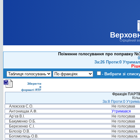
Верховн
Офіційний в
Поіменне голосування про поправку №38
0
За:26 Проти:0 Утримал
Ріш
- Вибрати зі списк
Зберегти
в
форматі RTF
Фракція ПАРТ
Кіль
За:8 Проти:0 Утримал
Алєксєєв С.О.
Не голосував
Антонищак А.Ф.
Утримався
Ар’єв В.І.
Не голосував
Бакуменко О.Б.
Не голосував
Березенко С.І.
Не голосував
Білозір О.В.
Не голосувала
Богомолець О.В.
Не голосувала