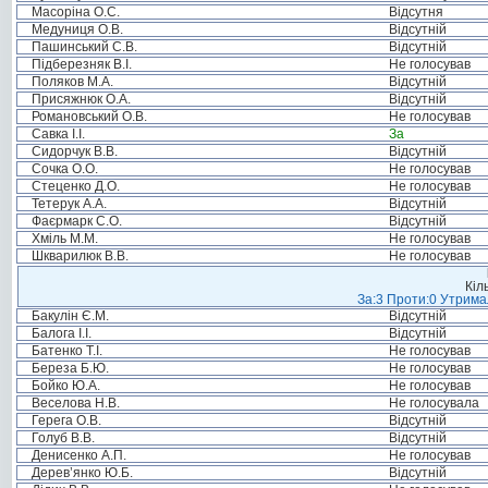
Масоріна О.С.
Відсутня
Медуниця О.В.
Відсутній
Пашинський С.В.
Відсутній
Підберезняк В.І.
Не голосував
Поляков М.А.
Відсутній
Присяжнюк О.А.
Відсутній
Романовський О.В.
Не голосував
Савка І.І.
За
Сидорчук В.В.
Відсутній
Сочка О.О.
Не голосував
Стеценко Д.О.
Не голосував
Тетерук А.А.
Відсутній
Фаєрмарк С.О.
Відсутній
Хміль М.М.
Не голосував
Шкварилюк В.В.
Не голосував
Кіл
За:3 Проти:0 Утримал
Бакулін Є.М.
Відсутній
Балога І.І.
Відсутній
Батенко Т.І.
Не голосував
Береза Б.Ю.
Не голосував
Бойко Ю.А.
Не голосував
Веселова Н.В.
Не голосувала
Герега О.В.
Відсутній
Голуб В.В.
Відсутній
Денисенко А.П.
Не голосував
Дерев’янко Ю.Б.
Відсутній