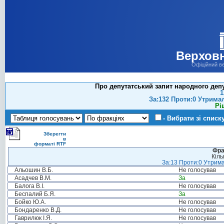
Верховн
Офіційний в
Про депутатський запит народного депут
1
За:132 Проти:0 Утрима
Рі
- Вибрати зі списк
Зберегти
в
форматі RTF
Фра
Кіль
За:13 Проти:0 Утрима
Альошин В.Б.
Не голосував
Асадчев В.М.
За
Балога В.І.
Не голосував
Беспалий Б.Я.
За
Бойко Ю.А.
Не голосував
Бондаренко В.Д.
Не голосував
Гаврилюк І.Я.
Не голосував