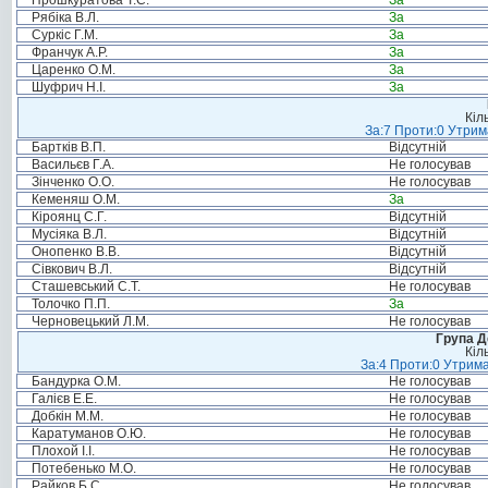
Прошкуратова Т.С.
За
Рябіка В.Л.
За
Суркіс Г.М.
За
Франчук А.Р.
За
Царенко О.М.
За
Шуфрич Н.І.
За
Кіл
За:7 Проти:0 Утрим
Бартків В.П.
Відсутній
Васильєв Г.А.
Не голосував
Зінченко О.О.
Не голосував
Кеменяш О.М.
За
Кіроянц С.Г.
Відсутній
Мусіяка В.Л.
Відсутній
Онопенко В.В.
Відсутній
Сівкович В.Л.
Відсутній
Сташевський С.Т.
Не голосував
Толочко П.П.
За
Черновецький Л.М.
Не голосував
Група Д
Кіл
За:4 Проти:0 Утрима
Бандурка О.М.
Не голосував
Галієв Е.Е.
Не голосував
Добкін М.М.
Не голосував
Каратуманов О.Ю.
Не голосував
Плохой І.І.
Не голосував
Потебенько М.О.
Не голосував
Райков Б.С.
Не голосував