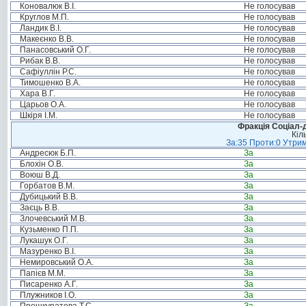
Коновалюк В.І.
Не голосував
Круглов М.П.
Не голосував
Ландик В.І.
Не голосував
Макеєнко В.В.
Не голосував
Панасовський О.Г.
Не голосував
Рибак В.В.
Не голосував
Сафіуллін Р.С.
Не голосував
Тимошенко В.А.
Не голосував
Хара В.Г.
Не голосував
Царьов О.А.
Не голосував
Шкіря І.М.
Не голосував
Фракція Соціал-д
Кіл
За:35 Проти:0 Утрим
Андресюк Б.П.
За
Блохін О.В.
За
Воюш В.Д.
За
Горбатов В.М.
За
Дубицький В.В.
За
Заєць В.В.
За
Злочевський М.В.
За
Кузьменко П.П.
За
Лукашук О.Г.
За
Мазуренко В.І.
За
Немировський О.А.
За
Папієв М.М.
За
Писаренко А.Г.
За
Плужников І.О.
За