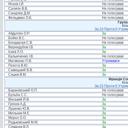
Резнік І.Й.
Не голосував
Салигін В.В.
Не голосував
Сандлер Д.М.
Не голосував
Фельдман О.Б.
Не голосував
Група
Кіл
За:10 Проти:0 Утрим
Абдуллін О.Р.
За
Бойко В.С.
Не голосував
Бондарчук С.В.
Не голосував
Вернидубов І.В.
За
Ісаєв Л.О.
За
Кальніченко І.В.
Не голосував
Матвієнко П.В.
Утримався
Пєхота В.Ю.
За
Савицький В.В.
За
Сацюк В.М.
За
Фракція Соц
Кіл
За:15 Проти:0 Утрим
Баранівський О.П.
Не голосував
Бульба С.С.
Не голосував
Вінський Й.В.
За
Грязєв А.Д.
За
Луценко Ю.В.
За
Мельник М.Є.
За
Мороз О.О.
За
Рудьковський М.М.
За
Співачук В.Л.
За