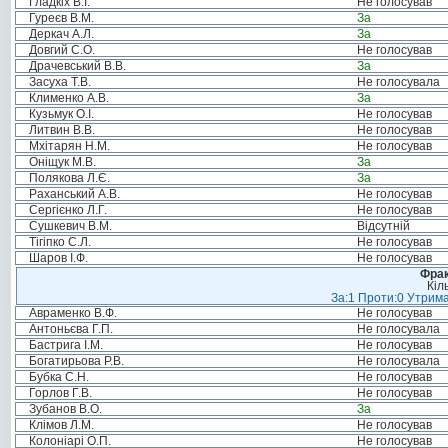
Гладкіх В.І.
Не голосував
Гуреєв В.М.
За
Деркач А.Л.
За
Довгий С.О.
Не голосував
Драчевський В.В.
За
Засуха Т.В.
Не голосувала
Клименко А.В.
За
Кузьмук О.І.
Не голосував
Литвин В.В.
Не голосував
Мхітарян Н.М.
Не голосував
Оніщук М.В.
За
Полякова Л.Є.
За
Раханський А.В.
Не голосував
Сергієнко Л.Г.
Не голосував
Сушкевич В.М.
Відсутній
Тігіпко С.Л.
Не голосував
Шаров І.Ф.
Не голосував
Фрак
Кіл
За:1 Проти:0 Утрима
Авраменко В.Ф.
Не голосував
Антоньєва Г.П.
Не голосувала
Бастрига І.М.
Не голосував
Богатирьова Р.В.
Не голосувала
Бубка С.Н.
Не голосував
Горлов Г.В.
Не голосував
Зубанов В.О.
За
Клімов Л.М.
Не голосував
Колоніарі О.П.
Не голосував