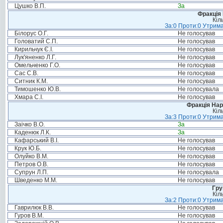
Цушко В.П.
За
Фракція
Кіл
За:0 Проти:0 Утрима
Білорус О.Г.
Не голосував
Головатий С.П.
Не голосував
Кирильчук Є.І.
Не голосував
Лук'яненко Л.Г.
Не голосував
Омельченко Г.О.
Не голосував
Сас С.В.
Не голосував
Ситник К.М.
Не голосував
Тимошенко Ю.В.
Не голосувала
Хмара С.І.
Не голосував
Фракція Нар
Кіл
За:3 Проти:0 Утрима
Заічко В.О.
За
Каденюк Л.К.
За
Кафарський В.І.
Не голосував
Крук Ю.Б.
Не голосував
Олуйко В.М.
Не голосував
Петров О.В.
Не голосував
Супрун Л.П.
Не голосувала
Шведенко М.М.
Не голосував
Гру
Кіл
За:2 Проти:0 Утрима
Гаврилюк В.В.
Не голосував
Гуров В.М.
Не голосував