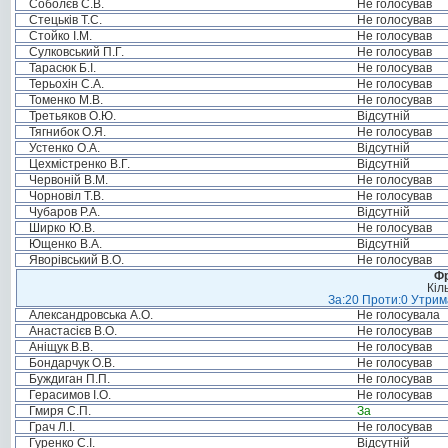
Соболєв С.В.
Не голосував
Стецьків Т.С.
Не голосував
Стойко І.М.
Не голосував
Сулковський П.Г.
Не голосував
Тарасюк Б.І.
Не голосував
Терьохін С.А.
Не голосував
Томенко М.В.
Не голосував
Третьяков О.Ю.
Відсутній
Тягнибок О.Я.
Не голосував
Устенко О.А.
Відсутній
Цехмістренко В.Г.
Відсутній
Червоній В.М.
Не голосував
Чорновіл Т.В.
Не голосував
Чубаров Р.А.
Відсутній
Ширко Ю.В.
Не голосував
Ющенко В.А.
Відсутній
Яворівський В.О.
Не голосував
Фр
Кіл
За:20 Проти:0 Утрима
Александровська А.О.
Не голосувала
Анастасієв В.О.
Не голосував
Аніщук В.В.
Не голосував
Бондарчук О.В.
Не голосував
Буждиган П.П.
Не голосував
Герасимов І.О.
Не голосував
Гмиря С.П.
За
Грач Л.І.
Не голосував
Гуренко С.І.
Відсутній