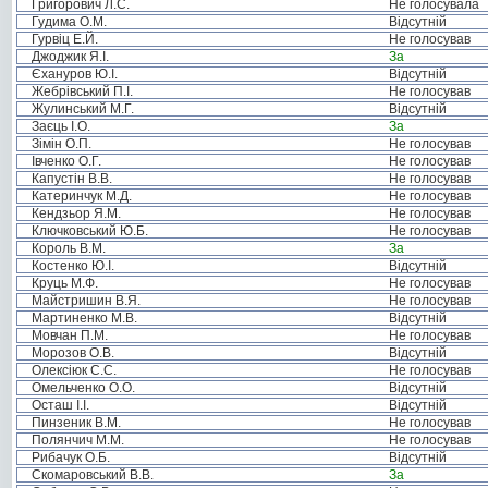
Григорович Л.С.
Не голосувала
Гудима О.М.
Відсутній
Гурвіц Е.Й.
Не голосував
Джоджик Я.І.
За
Єхануров Ю.І.
Відсутній
Жебрівський П.І.
Не голосував
Жулинський М.Г.
Відсутній
Заєць І.О.
За
Зімін О.П.
Не голосував
Івченко О.Г.
Не голосував
Капустін В.В.
Не голосував
Катеринчук М.Д.
Не голосував
Кендзьор Я.М.
Не голосував
Ключковський Ю.Б.
Не голосував
Король В.М.
За
Костенко Ю.І.
Відсутній
Круць М.Ф.
Не голосував
Майстришин В.Я.
Не голосував
Мартиненко М.В.
Відсутній
Мовчан П.М.
Не голосував
Морозов О.В.
Відсутній
Олексіюк С.С.
Не голосував
Омельченко О.О.
Відсутній
Осташ І.І.
Відсутній
Пинзеник В.М.
Не голосував
Полянчич М.М.
Не голосував
Рибачук О.Б.
Відсутній
Скомаровський В.В.
За