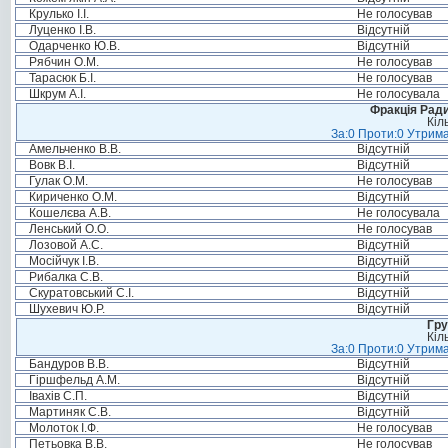
Крулько І.І.
Не голосував
Луценко І.В.
Відсутній
Одарченко Ю.В.
Відсутній
Рябчин О.М.
Не голосував
Тарасюк Б.І.
Не голосував
Шкрум А.І.
Не голосувала
Фракція Ради
Кіл
За:0 Проти:0 Утрима
Амельченко В.В.
Відсутній
Вовк В.І.
Відсутній
Гулак О.М.
Не голосував
Кириченко О.М.
Відсутній
Кошелєва А.В.
Не голосувала
Ленський О.О.
Не голосував
Лозовой А.С.
Відсутній
Мосійчук І.В.
Відсутній
Рибалка С.В.
Відсутній
Скуратовський С.І.
Відсутній
Шухевич Ю.Р.
Відсутній
Гру
Кіл
За:0 Проти:0 Утрима
Бандуров В.В.
Відсутній
Гіршфельд А.М.
Відсутній
Івахів С.П.
Відсутній
Мартиняк С.В.
Відсутній
Молоток І.Ф.
Не голосував
Петьовка В.В.
Не голосував