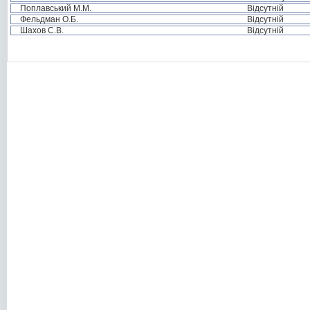
Поплавський М.М.
Відсутній
Фельдман О.Б.
Відсутній
Шахов С.В.
Відсутній