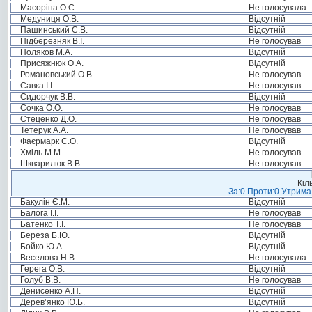
Масоріна О.С.
Не голосувала
Медуниця О.В.
Відсутній
Пашинський С.В.
Відсутній
Підберезняк В.І.
Не голосував
Поляков М.А.
Відсутній
Присяжнюк О.А.
Відсутній
Романовський О.В.
Не голосував
Савка І.І.
Не голосував
Сидорчук В.В.
Відсутній
Сочка О.О.
Не голосував
Стеценко Д.О.
Не голосував
Тетерук А.А.
Не голосував
Фаєрмарк С.О.
Відсутній
Хміль М.М.
Не голосував
Шкварилюк В.В.
Не голосував
Кіл
За:0 Проти:0 Утримал
Бакулін Є.М.
Відсутній
Балога І.І.
Не голосував
Батенко Т.І.
Не голосував
Береза Б.Ю.
Відсутній
Бойко Ю.А.
Відсутній
Веселова Н.В.
Не голосувала
Герега О.В.
Відсутній
Голуб В.В.
Не голосував
Денисенко А.П.
Відсутній
Дерев’янко Ю.Б.
Відсутній