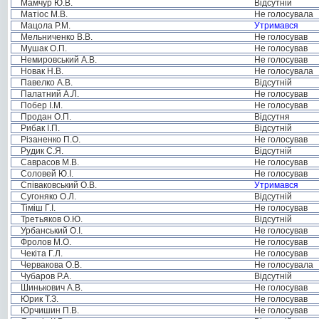
Мамчур Ю.В.
Відсутній
Матіос М.В.
Не голосувала
Мацола Р.М.
Утримався
Мельниченко В.В.
Не голосував
Мушак О.П.
Не голосував
Немировський А.В.
Не голосував
Новак Н.В.
Не голосувала
Павелко А.В.
Відсутній
Палатний А.Л.
Не голосував
Побер І.М.
Не голосував
Продан О.П.
Відсутня
Рибак І.П.
Відсутній
Різаненко П.О.
Не голосував
Рудик С.Я.
Відсутній
Саврасов М.В.
Не голосував
Соловей Ю.І.
Не голосував
Співаковський О.В.
Утримався
Сугоняко О.Л.
Відсутній
Тіміш Г.І.
Не голосував
Третьяков О.Ю.
Відсутній
Урбанський О.І.
Не голосував
Фролов М.О.
Не голосував
Чекіта Г.Л.
Не голосував
Червакова О.В.
Не голосувала
Чубаров Р.А.
Відсутній
Шинькович А.В.
Не голосував
Юрик Т.З.
Не голосував
Юрчишин П.В.
Не голосував