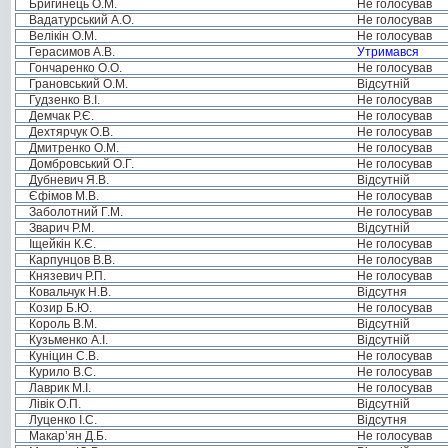
Бригинець О.М.
Не голосував
Вадатурський А.О.
Не голосував
Велікін О.М.
Не голосував
Герасимов А.В.
Утримався
Гончаренко О.О.
Не голосував
Грановський О.М.
Відсутній
Гудзенко В.І.
Не голосував
Демчак Р.Є.
Не голосував
Дехтярчук О.В.
Не голосував
Дмитренко О.М.
Не голосував
Домбровський О.Г.
Не голосував
Дубневич Я.В.
Відсутній
Єфімов М.В.
Не голосував
Заболотний Г.М.
Не голосував
Зварич Р.М.
Відсутній
Іщейкін К.Є.
Не голосував
Карпунцов В.В.
Не голосував
Князевич Р.П.
Не голосував
Ковальчук Н.В.
Відсутня
Козир Б.Ю.
Не голосував
Король В.М.
Відсутній
Кузьменко А.І.
Відсутній
Куніцин С.В.
Не голосував
Курило В.С.
Не голосував
Лаврик М.І.
Не голосував
Лівік О.П.
Відсутній
Луценко І.С.
Відсутня
Макар’ян Д.Б.
Не голосував