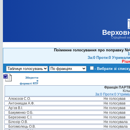
Верховн
Офіційний в
Поіменне голосування про поправку №44
1
За:0 Проти:0 Утримали
Ріш
- Вибрати зі списк
Зберегти
в
форматі RTF
Фракція ПАРТ
Кіль
За:0 Проти:0 Утримал
Алєксєєв С.О.
Не голосував
Антонищак А.Ф.
Не голосував
Ар’єв В.І.
Не голосував
Бакуменко О.Б.
Не голосував
Березенко С.І.
Не голосував
Білозір О.В.
Не голосувала
Богомолець О.В.
Не голосувала