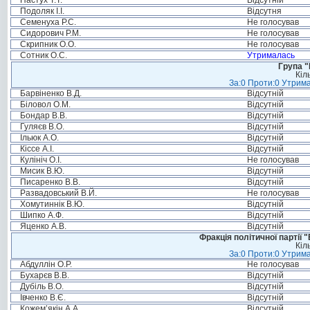
Пастух Т.Т.
Відсутній
Подоляк І.І.
Відсутня
Семенуха Р.С.
Не голосував
Сидорович Р.М.
Не голосував
Скрипник О.О.
Не голосував
Сотник О.С.
Утрималась
Група "
Кіл
За:0 Проти:0 Утрима
Барвіненко В.Д.
Відсутній
Біловол О.М.
Відсутній
Бондар В.В.
Відсутній
Гуляєв В.О.
Відсутній
Ільюк А.О.
Відсутній
Кіссе А.І.
Відсутній
Кулініч О.І.
Не голосував
Мисик В.Ю.
Відсутній
Писаренко В.В.
Відсутній
Развадовський В.Й.
Не голосував
Хомутиннік В.Ю.
Відсутній
Шипко А.Ф.
Відсутній
Яценко А.В.
Відсутній
Фракція політичної партії
Кіл
За:0 Проти:0 Утрима
Абдуллін О.Р.
Не голосував
Бухарєв В.В.
Відсутній
Дубіль В.О.
Відсутній
Івченко В.Є.
Відсутній
Кожем’якін А.А.
Відсутній