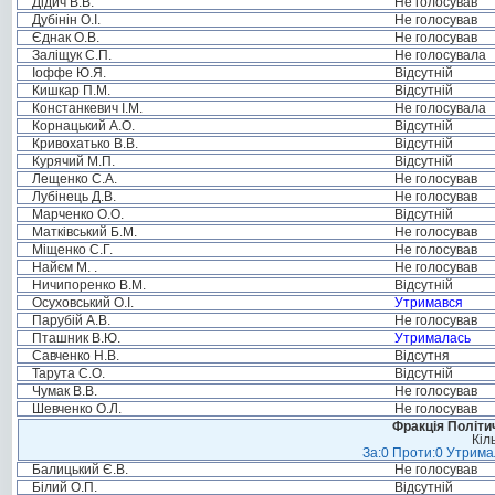
Дідич В.В.
Не голосував
Дубінін О.І.
Не голосував
Єднак О.В.
Не голосував
Заліщук С.П.
Не голосувала
Іоффе Ю.Я.
Відсутній
Кишкар П.М.
Відсутній
Констанкевич І.М.
Не голосувала
Корнацький А.О.
Відсутній
Кривохатько В.В.
Відсутній
Курячий М.П.
Відсутній
Лещенко С.А.
Не голосував
Лубінець Д.В.
Не голосував
Марченко О.О.
Відсутній
Матківський Б.М.
Не голосував
Міщенко С.Г.
Не голосував
Найєм М. .
Не голосував
Ничипоренко В.М.
Відсутній
Осуховський О.І.
Утримався
Парубій А.В.
Не голосував
Пташник В.Ю.
Утрималась
Савченко Н.В.
Відсутня
Тарута С.О.
Відсутній
Чумак В.В.
Не голосував
Шевченко О.Л.
Не голосував
Фракція Політич
Кіл
За:0 Проти:0 Утримал
Балицький Є.В.
Не голосував
Білий О.П.
Відсутній