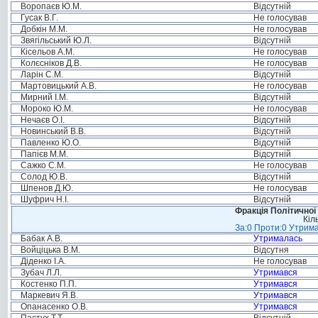
Воропаєв Ю.М.
Відсутній
Гусак В.Г.
Не голосував
Добкін М.М.
Не голосував
Звягільський Ю.Л.
Відсутній
Кісельов А.М.
Не голосував
Колєсніков Д.В.
Не голосував
Ларін С.М.
Відсутній
Мартовицький А.В.
Не голосував
Мирний І.М.
Відсутній
Мороко Ю.М.
Не голосував
Нечаєв О.І.
Відсутній
Новинський В.В.
Відсутній
Павленко Ю.О.
Відсутній
Папієв М.М.
Відсутній
Сажко С.М.
Не голосував
Солод Ю.В.
Відсутній
Шпенов Д.Ю.
Не голосував
Шуфрич Н.І.
Відсутній
Фракція Політичної
Кіл
За:0 Проти:0 Утрима
Бабак А.В.
Утрималась
Войціцька В.М.
Відсутня
Діденко І.А.
Не голосував
Зубач Л.Л.
Утримався
Костенко П.П.
Утримався
Маркевич Я.В.
Утримався
Опанасенко О.В.
Утримався