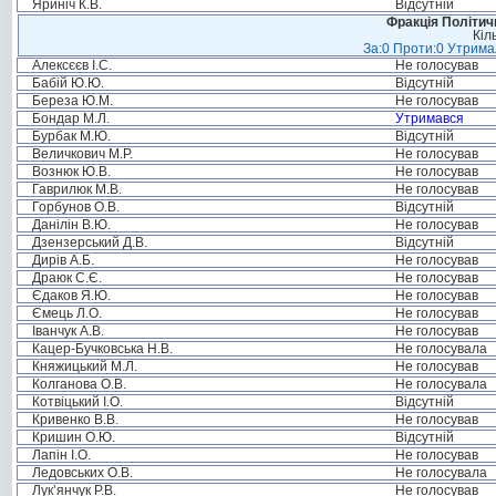
Яриніч К.В.
Відсутній
Фракція Політи
Кіл
За:0 Проти:0 Утримал
Алексєєв І.С.
Не голосував
Бабій Ю.Ю.
Відсутній
Береза Ю.М.
Не голосував
Бондар М.Л.
Утримався
Бурбак М.Ю.
Відсутній
Величкович М.Р.
Не голосував
Вознюк Ю.В.
Не голосував
Гаврилюк М.В.
Не голосував
Горбунов О.В.
Відсутній
Данілін В.Ю.
Не голосував
Дзензерський Д.В.
Відсутній
Дирів А.Б.
Не голосував
Драюк С.Є.
Не голосував
Єдаков Я.Ю.
Не голосував
Ємець Л.О.
Не голосував
Іванчук А.В.
Не голосував
Кацер-Бучковська Н.В.
Не голосувала
Княжицький М.Л.
Не голосував
Колганова О.В.
Не голосувала
Котвіцький І.О.
Відсутній
Кривенко В.В.
Не голосував
Кришин О.Ю.
Відсутній
Лапін І.О.
Не голосував
Ледовських О.В.
Не голосувала
Лук’янчук Р.В.
Не голосував