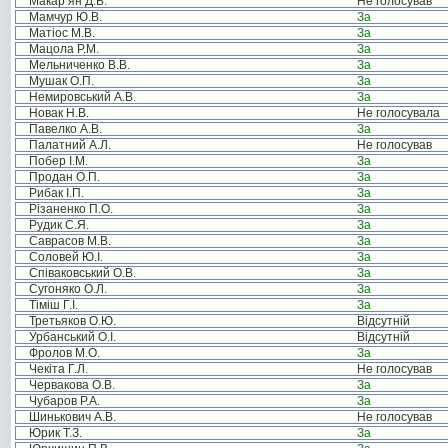
Макар’ян Д.Б.
Не голосував
Мамчур Ю.В.
За
Матіос М.В.
За
Мацола Р.М.
За
Мельниченко В.В.
За
Мушак О.П.
За
Немировський А.В.
За
Новак Н.В.
Не голосувала
Павелко А.В.
За
Палатний А.Л.
Не голосував
Побер І.М.
За
Продан О.П.
За
Рибак І.П.
За
Різаненко П.О.
За
Рудик С.Я.
За
Саврасов М.В.
За
Соловей Ю.І.
За
Співаковський О.В.
За
Сугоняко О.Л.
За
Тіміш Г.І.
За
Третьяков О.Ю.
Відсутній
Урбанський О.І.
Відсутній
Фролов М.О.
За
Чекіта Г.Л.
Не голосував
Червакова О.В.
За
Чубаров Р.А.
За
Шинькович А.В.
Не голосував
Юрик Т.З.
За