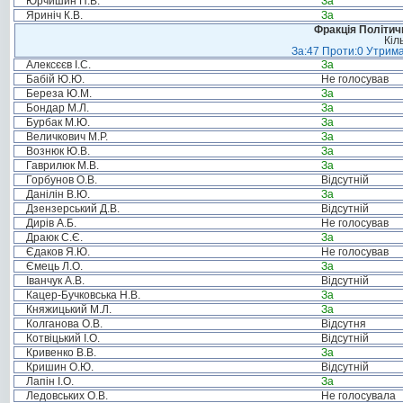
Юрчишин П.В.
За
Яриніч К.В.
За
Фракція Політи
Кіл
За:47 Проти:0 Утрима
Алексєєв І.С.
За
Бабій Ю.Ю.
Не голосував
Береза Ю.М.
За
Бондар М.Л.
За
Бурбак М.Ю.
За
Величкович М.Р.
За
Вознюк Ю.В.
За
Гаврилюк М.В.
За
Горбунов О.В.
Відсутній
Данілін В.Ю.
За
Дзензерський Д.В.
Відсутній
Дирів А.Б.
Не голосував
Драюк С.Є.
За
Єдаков Я.Ю.
Не голосував
Ємець Л.О.
За
Іванчук А.В.
Відсутній
Кацер-Бучковська Н.В.
За
Княжицький М.Л.
За
Колганова О.В.
Відсутня
Котвіцький І.О.
Відсутній
Кривенко В.В.
За
Кришин О.Ю.
Відсутній
Лапін І.О.
За
Ледовських О.В.
Не голосувала