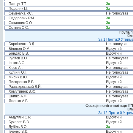
Пастух Т.Т.
За
Подоляк І.І.
За
Семенуха Р.С.
Не голосував
Сидорович Р.М.
За
Скрипник О.О.
За
Сотник О.С.
За
Група "
Кіл
За:1 Проти:0 Утрима
Барвіненко В.Д.
Не голосував
Біловол О.М.
Відсутній
Бондар В.В.
Відсутній
Гуляєв В.О.
Не голосував
Ільюк А.О.
Відсутній
Кіссе А.І.
Не голосував
Кулініч О.І.
Не голосував
Мисик В.Ю.
Відсутній
Писаренко В.В.
Відсутній
Развадовський В.Й.
Не голосував
Хомутиннік В.Ю.
Не голосував
Шипко А.Ф.
Не голосував
Яценко А.В.
Відсутній
Фракція політичної партії
Кіл
За:12 Проти:0 Утрим
Абдуллін О.Р.
Відсутній
Бухарєв В.В.
Відсутній
Дубіль В.О.
За
Івченко В.Є.
Відсутній