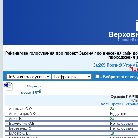
Верховн
Офіційний в
Рейтингове голосування про проект Закону про внесення змін до
проходження в
1
За:209 Проти:0 Утрима
Ріш
- Вибрати зі списк
Зберегти
в
форматі RTF
Фракція ПАРТ
Кіль
За:79 Проти:0 Утрима
Алєксєєв С.О.
За
Антонищак А.Ф.
Відсутній
Ар’єв В.І.
За
Бакуменко О.Б.
Не голосував
Березенко С.І.
Не голосував
Білозір О.В.
За