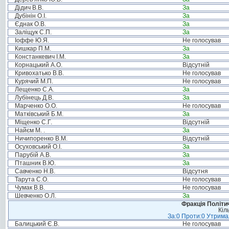
Дідич В.В.
За
Дубінін О.І.
За
Єднак О.В.
За
Заліщук С.П.
За
Іоффе Ю.Я.
Не голосував
Кишкар П.М.
За
Констанкевич І.М.
За
Корнацький А.О.
Відсутній
Кривохатько В.В.
Не голосував
Курячий М.П.
Не голосував
Лещенко С.А.
За
Лубінець Д.В.
За
Марченко О.О.
Не голосував
Матківський Б.М.
За
Міщенко С.Г.
Відсутній
Найєм М. .
За
Ничипоренко В.М.
Відсутній
Осуховський О.І.
За
Парубій А.В.
За
Пташник В.Ю.
За
Савченко Н.В.
Відсутня
Тарута С.О.
Не голосував
Чумак В.В.
Не голосував
Шевченко О.Л.
За
Фракція Політич
Кіл
За:0 Проти:0 Утримал
Балицький Є.В.
Не голосував