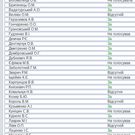
Богомолець О.В.
Не голосувала
Бригинець О.М.
За
Вадатурський А.О.
За
Велікін О.М.
Відсутній
Герасимов А.В.
За
Гончаренко О.О.
За
Грановський О.М.
За
Гудзенко В.І.
Не голосував
Демчак Р.Є.
За
Дехтярчук О.В.
За
Дмитренко О.М.
За
Домбровський О.Г.
За
Дубневич Я.В.
За
Єфімов М.В.
Не голосував
Заболотний Г.М.
За
Зварич Р.М.
Відсутній
Іщейкін К.Є.
Не голосував
Карпунцов В.В.
За
Князевич Р.П.
За
Ковальчук Н.В.
Відсутня
Козир Б.Ю.
За
Король В.М.
Відсутній
Кузьменко А.І.
За
Куніцин С.В.
Не голосував
Курило В.С.
За
Лаврик М.І.
Не голосував
Лівік О.П.
Відсутній
Луценко І.С.
За