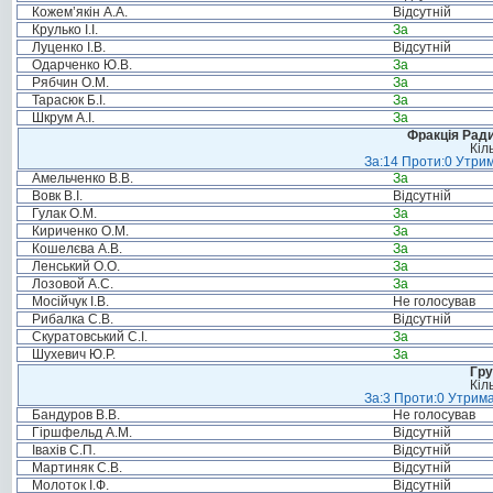
Кожем’якін А.А.
Відсутній
Крулько І.І.
За
Луценко І.В.
Відсутній
Одарченко Ю.В.
За
Рябчин О.М.
За
Тарасюк Б.І.
За
Шкрум А.І.
За
Фракція Ради
Кіл
За:14 Проти:0 Утрим
Амельченко В.В.
За
Вовк В.І.
Відсутній
Гулак О.М.
За
Кириченко О.М.
За
Кошелєва А.В.
За
Ленський О.О.
За
Лозовой А.С.
За
Мосійчук І.В.
Не голосував
Рибалка С.В.
Відсутній
Скуратовський С.І.
За
Шухевич Ю.Р.
За
Гру
Кіл
За:3 Проти:0 Утрима
Бандуров В.В.
Не голосував
Гіршфельд А.М.
Відсутній
Івахів С.П.
Відсутній
Мартиняк С.В.
Відсутній
Молоток І.Ф.
Відсутній