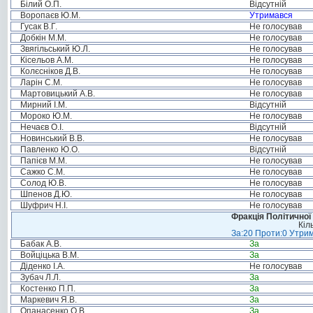
Білий О.П.
Відсутній
Воропаєв Ю.М.
Утримався
Гусак В.Г.
Не голосував
Добкін М.М.
Не голосував
Звягільський Ю.Л.
Не голосував
Кісельов А.М.
Не голосував
Колєсніков Д.В.
Не голосував
Ларін С.М.
Не голосував
Мартовицький А.В.
Не голосував
Мирний І.М.
Відсутній
Мороко Ю.М.
Не голосував
Нечаєв О.І.
Відсутній
Новинський В.В.
Не голосував
Павленко Ю.О.
Відсутній
Папієв М.М.
Не голосував
Сажко С.М.
Не голосував
Солод Ю.В.
Не голосував
Шпенов Д.Ю.
Не голосував
Шуфрич Н.І.
Не голосував
Фракція Політичної
Кіл
За:20 Проти:0 Утрим
Бабак А.В.
За
Войціцька В.М.
За
Діденко І.А.
Не голосував
Зубач Л.Л.
За
Костенко П.П.
За
Маркевич Я.В.
За
Опанасенко О.В.
За