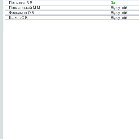
Петьовка В.В.
За
Поплавський М.М.
Відсутній
Фельдман О.Б.
Відсутній
Шахов С.В.
Відсутній