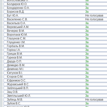
Богословська І.Г.
За
Болдирєв Ю.О.
За
Бондаренко О.А.
За
Борисов В.Д.
За
Бут Ю.А.
Не голосував
Василенко С.В.
Не голосував
Васильєв О.А.
За
Веревський А.М.
За
Вечерко В.М.
За
Воропаєв Ю.М.
За
Глазунов С.М.
За
Глущенко І.М.
За
Горбаль В.М.
За
Горіна І.А.
За
Грицак В.М.
За
Гуреєв В.М.
За
Дарда О.П.
За
Демидко В.М.
За
Демянко М.І.
За
Євтухов В.І.
За
Єгоров О.М.
За
Єфремов О.С.
За
Журавський В.С.
За
Заблоцький В.П.
За
Зац О.В.
За
Звягільський Ю.Л.
За
Зубець М.В.
Не голосував
Зубов В.С.
За