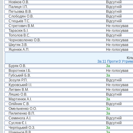
Новіков О.В.
Відсутній
Палиця І.П.
Відсутній
Петьовка В.В.
Відсутній
Слободян О.В.
Відсутній
Стецьків Т.С.
Відсутній
Стретович В.М.
Не голосував
Тарасюк Б.І.
Не голосував
Тополов В.С.
Відсутній
Чорноволенко О.В.
Не голосував
Шкутяк З.В.
Не голосував
Яценюк А.П.
Не голосував
Кіл
За:11 Проти:0 Утрима
Буряк О.В.
За
Воротнюк І.Б.
Не голосував
Губський Б.В.
За
Зозуля Р.П.
Відсутній
Куровський І.І.
Не голосував
Литвин В.М.
Не голосував
Ляшко О.В.
Відсутній
Мартинюк А.І.
За
Олійник С.В.
Відсутній
Омельченко О.О.
За
Пилипенко В.П.
За
Семинога А.І.
Відсутній
Суслов Є.І.
Відсутній
Черпіцький О.З.
За
Шаманов В.В.
За