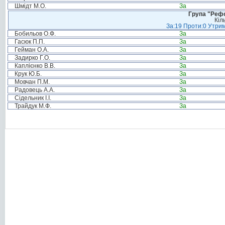
Шмідт М.О.
За
Група "Реф
Кіл
За:19 Проти:0 Утрим
Бобильов О.Ф.
За
Гасюк П.П.
За
Гейман О.А.
За
Задирко Г.О.
За
Каплієнко В.В.
За
Крук Ю.Б.
За
Мовчан П.М.
За
Радовець А.А.
За
Сідельник І.І.
За
Трайдук М.Ф.
За