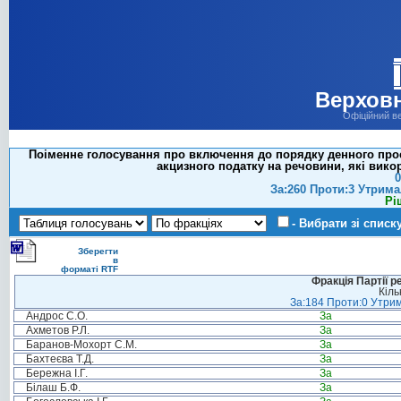
Верховн
Офіційний в
Поіменне голосування про включення до порядку денного прое
акцизного податку на речовини, які вик
0
За:260 Проти:3 Утрима
Рі
- Вибрати зі списк
Зберегти
в
форматі RTF
Фракція Партії р
Кіль
За:184 Проти:0 Утрим
Андрос С.О.
За
Ахметов Р.Л.
За
Баранов-Мохорт С.М.
За
Бахтеєва Т.Д.
За
Бережна І.Г.
За
Білаш Б.Ф.
За