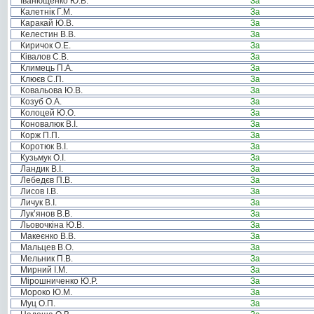
Іванющенко Ю.В.
За
Калетнік Г.М.
За
Каракай Ю.В.
За
Келестин В.В.
За
Киричок О.Е.
За
Ківалов С.В.
За
Климець П.А.
За
Клюєв С.П.
За
Ковальова Ю.В.
За
Козуб О.А.
За
Колоцей Ю.О.
За
Коновалюк В.І.
За
Корж П.П.
За
Коротюк В.І.
За
Кузьмук О.І.
За
Ландик В.І.
За
Лебедєв П.В.
За
Лисов І.В.
За
Личук В.І.
За
Лук’янов В.В.
За
Льовочкіна Ю.В.
За
Макеєнко В.В.
За
Мальцев В.О.
За
Мельник П.В.
За
Мирний І.М.
За
Мірошниченко Ю.Р.
За
Мороко Ю.М.
За
Муц О.П.
За