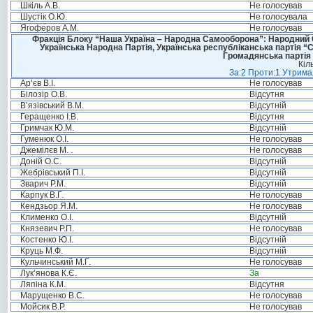
Шкіль А.В.
Не голосував
Шустік О.Ю.
Не голосувала
Ягоферов А.М.
Не голосував
Фракція Блоку “Наша Україна – Народна Самооборона”: Народний Со
Українська Народна Партія, Українська республіканська партія “
Громадянська партія 
Кіл
За:2 Проти:1 Утримал
Ар’єв В.І.
Не голосував
Білозір О.В.
Відсутня
В’язівський В.М.
Відсутній
Геращенко І.В.
Відсутня
Гримчак Ю.М.
Відсутній
Гуменюк О.І.
Не голосував
Джемілєв М. .
Не голосував
Доній О.С.
Відсутній
Жебрівський П.І.
Відсутній
Зварич Р.М.
Відсутній
Карпук В.Г.
Не голосував
Кендзьор Я.М.
Не голосував
Клименко О.І.
Відсутній
Князевич Р.П.
Не голосував
Костенко Ю.І.
Відсутній
Круць М.Ф.
Відсутній
Кульчинський М.Г.
Не голосував
Лук’янова К.Є.
За
Ляпіна К.М.
Відсутня
Марущенко В.С.
Не голосував
Мойсик В.Р.
Не голосував