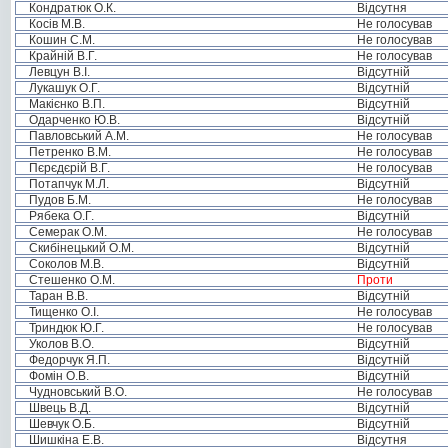
Кондратюк О.К.
Відсутня
Косів М.В.
Не голосував
Кошин С.М.
Не голосував
Крайній В.Г.
Не голосував
Левцун В.І.
Відсутній
Лукашук О.Г.
Відсутній
Макієнко В.П.
Відсутній
Одарченко Ю.В.
Відсутній
Павловський А.М.
Не голосував
Петренко В.М.
Не голосував
Пєрєдєрій В.Г.
Не голосував
Потапчук М.Л.
Відсутній
Пудов Б.М.
Не голосував
Рябека О.Г.
Відсутній
Семерак О.М.
Не голосував
Скибінецький О.М.
Відсутній
Соколов М.В.
Відсутній
Стешенко О.М.
Проти
Таран В.В.
Відсутній
Тищенко О.І.
Не голосував
Триндюк Ю.Г.
Не голосував
Уколов В.О.
Відсутній
Федорчук Я.П.
Відсутній
Фомін О.В.
Відсутній
Чудновський В.О.
Не голосував
Швець В.Д.
Відсутній
Шевчук О.Б.
Відсутній
Шишкіна Е.В.
Відсутня