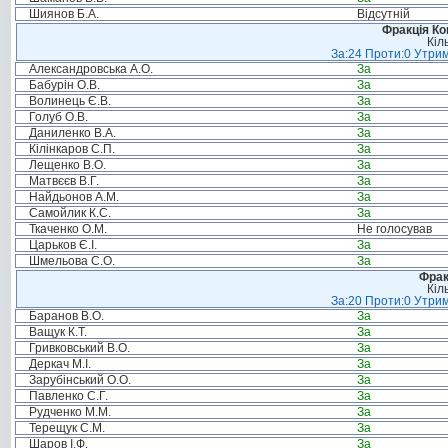
Шиянов Б.А.
Відсутній
Фракція Ком
Кіл
За:24 Проти:0 Утрим
Александровська А.О.
За
Бабурін О.В.
За
Волинець Є.В.
За
Голуб О.В.
За
Даниленко В.А.
За
Кілінкаров С.П.
За
Лещенко В.О.
За
Матвєєв В.Г.
За
Найдьонов А.М.
За
Самойлик К.С.
За
Ткаченко О.М.
Не голосував
Царьков Є.І.
За
Шмельова С.О.
За
Фрак
Кіл
За:20 Проти:0 Утрим
Баранов В.О.
За
Ващук К.Т.
За
Гривковський В.О.
За
Деркач М.І.
За
Зарубінський О.О.
За
Павленко С.Г.
За
Рудченко М.М.
За
Терещук С.М.
За
Шаров І.Ф.
За