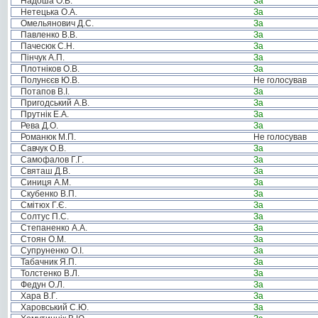
Надоша О.В.
За
Нетецька О.А.
За
Омельянович Д.С.
За
Павленко В.В.
За
Пачесюк С.Н.
За
Пінчук А.П.
За
Плотніков О.В.
За
Полунєєв Ю.В.
Не голосував
Потапов В.І.
За
Пригодський А.В.
За
Прутнік Е.А.
За
Рева Д.О.
За
Романюк М.П.
Не голосував
Савчук О.В.
За
Самофалов Г.Г.
За
Святаш Д.В.
За
Синиця А.М.
За
Скубенко В.П.
За
Смітюх Г.Є.
За
Солтус П.С.
За
Степаненко А.А.
За
Стоян О.М.
За
Супруненко О.І.
За
Табачник Я.П.
За
Толстенко В.Л.
За
Федун О.Л.
За
Хара В.Г.
За
Харовський С.Ю.
За