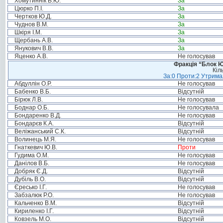
Хомутиннік В.Ю.
За
Цюрко П.І.
За
Чертков Ю.Д.
За
Чуднов В.М.
За
Шкіря І.М.
За
Щербань А.В.
За
Янукович В.В.
За
Яценко А.В.
Не голосував
Фракція “Блок Ю
Кіл
За:0 Проти:2 Утримал
Абдуллін О.Р.
Не голосував
Бабенко В.Б.
Відсутній
Бірюк Л.В.
Не голосував
Боднар О.Б.
Не голосувала
Бондаренко В.Д.
Не голосував
Бондарєв К.А.
Відсутній
Веліжанський С.К.
Відсутній
Волинець М.Я.
Не голосував
Гнаткевич Ю.В.
Проти
Гудима О.М.
Не голосував
Данілов В.Б.
Не голосував
Добряк Є.Д.
Відсутній
Дубіль В.О.
Відсутній
Єресько І.Г.
Не голосував
Забзалюк Р.О.
Не голосував
Кальченко В.М.
Відсутній
Кириленко І.Г.
Відсутній
Ковзель М.О.
Відсутній