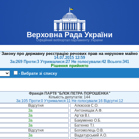
Верховна Рада України
Офіційний вебпортал парламенту України
 Закону про державну реєстрацію речових прав на нерухоме майно та
14.07.2015 12:59
За:269 Проти:3 Утрималися:27 Не голосували:42 Всього:341
Рішення прийнято
- Вибрати зі списку
Фракція ПАРТІЇ "БЛОК ПЕТРА ПОРОШЕНКА"
Кількість депутатів: 144
За:105 Проти:0 Утрималися:11 Не голосували:16 Відсутні:12
Відсутня
Алєксєєв С.О.
За
Антонищак А.Ф.
За
Ар’єв В.І.
За
Бакуменко О.Б.
За
Батенко Т.І.
Відсутня
Богомолець О.В.
За
Вадатурський А.О.