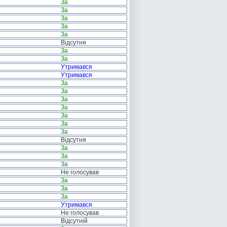
За
За
За
За
За
Відсутня
За
За
Утримався
Утримався
За
За
За
За
За
За
За
Відсутня
За
За
За
Не голосував
За
За
За
Утримався
Не голосував
Відсутній