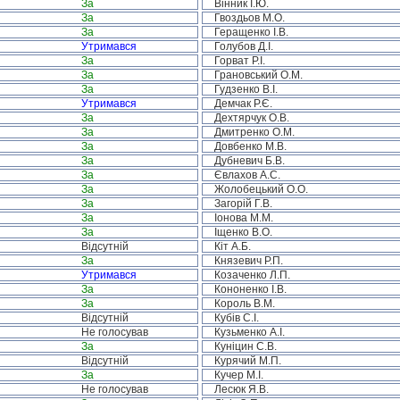
За
Вінник І.Ю.
За
Гвоздьов М.О.
За
Геращенко І.В.
Утримався
Голубов Д.І.
За
Горват Р.І.
За
Грановський О.М.
За
Гудзенко В.І.
Утримався
Демчак Р.Є.
За
Дехтярчук О.В.
За
Дмитренко О.М.
За
Довбенко М.В.
За
Дубневич Б.В.
За
Євлахов А.С.
За
Жолобецький О.О.
За
Загорій Г.В.
За
Іонова М.М.
За
Іщенко В.О.
Відсутній
Кіт А.Б.
За
Князевич Р.П.
Утримався
Козаченко Л.П.
За
Кононенко І.В.
За
Король В.М.
Відсутній
Кубів С.І.
Не голосував
Кузьменко А.І.
За
Куніцин С.В.
Відсутній
Курячий М.П.
За
Кучер М.І.
Не голосував
Лесюк Я.В.