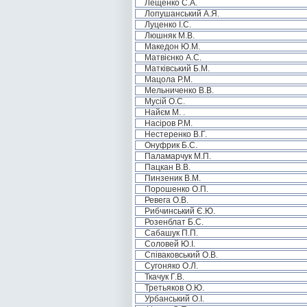
Лещенко С.А.
Лопушанський А.Я.
Луценко І.С.
Люшняк М.В.
Македон Ю.М.
Матвієнко А.С.
Матківський Б.М.
Мацола Р.М.
Мельниченко В.В.
Мусій О.С.
Найєм М. .
Насіров Р.М.
Нестеренко В.Г.
Онуфрик Б.С.
Паламарчук М.П.
Пацкан В.В.
Пинзеник В.М.
Порошенко О.П.
Ревега О.В.
Рибчинський Є.Ю.
Розенблат Б.С.
Сабашук П.П.
Соловей Ю.І.
Співаковський О.В.
Сугоняко О.Л.
Ткачук Г.В.
Третьяков О.Ю.
Урбанський О.І.