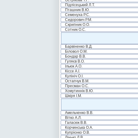
Острікова Т.Г.
Підлісецький Л.Т.
Пташник В.Ю.
Семенуха Р.С.
Сидорович Р.М.
Скрипник О.О.
Сотник О.С.
Барвіненко В.Д.
Біловол О.М.
Бондар В.В.
Гуляєв В.О.
Ільюк А.О.
Кіссе А.І.
Кулініч О.І.
Остапчук В.М.
Пресман О.С.
Хомутиннік В.Ю.
Шкіря І.М.
Амельченко В.В.
Вітко А.Л.
Галасюк В.В.
Корчинська О.А.
Купрієнко О.В.
Лінько Д.В.