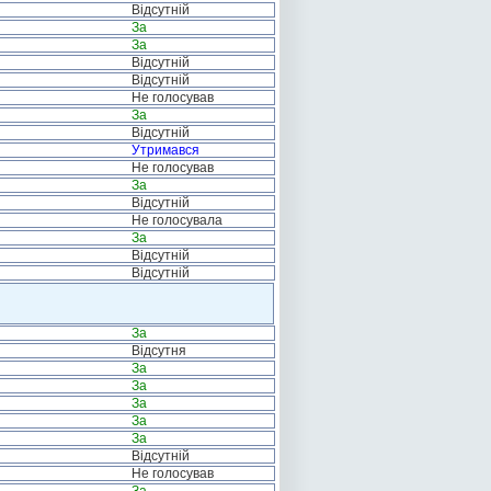
Відсутній
За
За
Відсутній
Відсутній
Не голосував
За
Відсутній
Утримався
Не голосував
За
Відсутній
Не голосувала
За
Відсутній
Відсутній
За
Відсутня
За
За
За
За
За
Відсутній
Не голосував