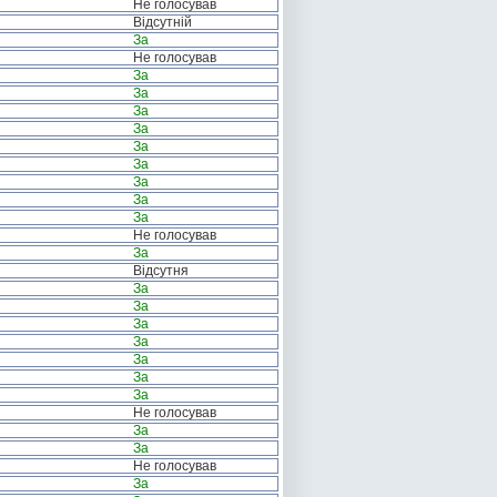
Не голосував
Відсутній
За
Не голосував
За
За
За
За
За
За
За
За
За
Не голосував
За
Відсутня
За
За
За
За
За
За
За
Не голосував
За
За
Не голосував
За