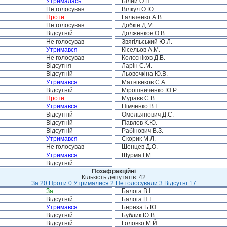
Утрималась
Білий О.П.
Не голосував
Вілкул О.Ю.
Проти
Гальченко А.В.
Не голосував
Добкін Д.М.
Відсутній
Долженков О.В.
Не голосував
Звягільський Ю.Л.
Утримався
Кісельов А.М.
Не голосував
Колєсніков Д.В.
Відсутня
Ларін С.М.
Відсутній
Льовочкіна Ю.В.
Утримався
Матвієнков С.А.
Відсутній
Мірошниченко Ю.Р.
Проти
Мураєв Є.В.
Утримався
Німченко В.І.
Відсутній
Омельянович Д.С.
Відсутній
Павлов К.Ю.
Відсутній
Рабінович В.З.
Утримався
Скорик М.Л.
Не голосував
Шенцев Д.О.
Утримався
Шурма І.М.
Відсутній
Позафракційні
Кількість депутатів: 42
За:20 Проти:0 Утрималися:2 Не голосували:3 Відсутні:17
За
Балога В.І.
Відсутній
Балога П.І.
Утримався
Береза Б.Ю.
Відсутній
Бублик Ю.В.
Відсутній
Головко М.Й.