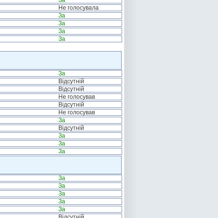
За
Не голосувала
За
За
За
За
За
Відсутній
Відсутній
Не голосував
Відсутній
Не голосував
За
Відсутній
За
За
За
За
За
За
За
За
Відсутній