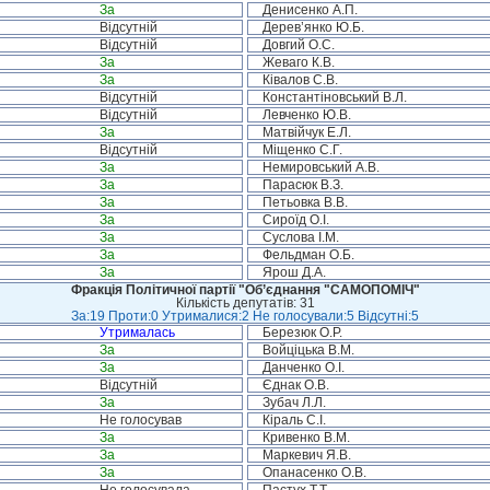
За
Денисенко А.П.
Відсутній
Дерев’янко Ю.Б.
Відсутній
Довгий О.С.
За
Жеваго К.В.
За
Ківалов С.В.
Відсутній
Константіновський В.Л.
Відсутній
Левченко Ю.В.
За
Матвійчук Е.Л.
Відсутній
Міщенко С.Г.
За
Немировський А.В.
За
Парасюк В.З.
За
Петьовка В.В.
За
Сироїд О.І.
За
Суслова І.М.
За
Фельдман О.Б.
За
Ярош Д.А.
Фракція Політичної партії "Об’єднання "САМОПОМІЧ"
Кількість депутатів: 31
За:19 Проти:0 Утрималися:2 Не голосували:5 Відсутні:5
Утрималась
Березюк О.Р.
За
Войціцька В.М.
За
Данченко О.І.
Відсутній
Єднак О.В.
За
Зубач Л.Л.
Не голосував
Кіраль С.І.
За
Кривенко В.М.
За
Маркевич Я.В.
За
Опанасенко О.В.