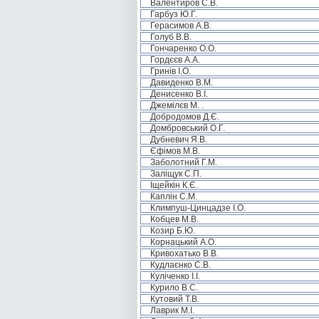
Валентиров С.В.
Гарбуз Ю.Г.
Герасимов А.В.
Голуб В.В.
Гончаренко О.О.
Гордєєв А.А.
Гринів І.О.
Давиденко В.М.
Денисенко В.І.
Джемілєв М. .
Добродомов Д.Є.
Домбровський О.Г.
Дубневич Я.В.
Єфімов М.В.
Заболотний Г.М.
Заліщук С.П.
Іщейкін К.Є.
Каплін С.М.
Климпуш-Цинцадзе І.О.
Кобцев М.В.
Козир Б.Ю.
Корнацький А.О.
Кривохатько В.В.
Кудлаєнко С.В.
Куліченко І.І.
Курило В.С.
Кутовий Т.В.
Лаврик М.І.