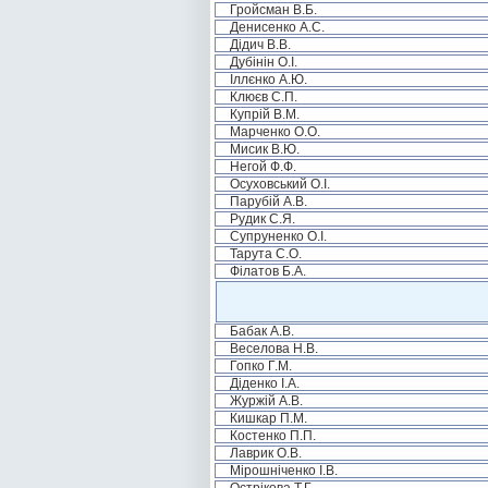
Гройсман В.Б.
Денисенко А.С.
Дідич В.В.
Дубінін О.І.
Іллєнко А.Ю.
Клюєв С.П.
Купрій В.М.
Марченко О.О.
Мисик В.Ю.
Негой Ф.Ф.
Осуховський О.І.
Парубій А.В.
Рудик С.Я.
Супруненко О.І.
Тарута С.О.
Філатов Б.А.
Бабак А.В.
Веселова Н.В.
Гопко Г.М.
Діденко І.А.
Журжій А.В.
Кишкар П.М.
Костенко П.П.
Лаврик О.В.
Мірошніченко І.В.