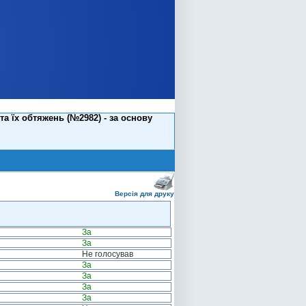
 їх обтяжень (№2982) - за основу
Версія для друку
За
За
Не голосував
За
За
За
За