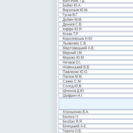
Бахтеєва Т.Д.
Бойко Ю.А.
Воропаєв Ю.М.
Гусак В.Г.
Добкін М.М.
Дунаєв С.В.
Іоффе Ю.Я.
Козак Т.Р.
Королевська Н.Ю.
Льовочкін С.В.
Мартовицький А.В.
Мирний І.М.
Мороко Ю.М.
Нечаєв О.І.
Новинський В.В.
Павленко Ю.О.
Папієв М.М.
Сажко С.М.
Солод Ю.В.
Шпенов Д.Ю.
Шуфрич Н.І.
Атрошенко В.А.
Балога І.І.
Безбах Я.Я.
Білецький А.Є.
Герега О.В.