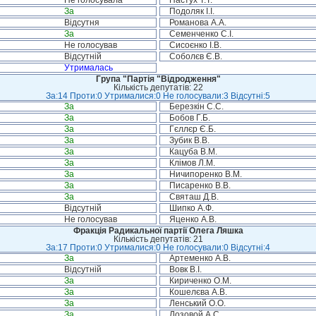
Не голосувала
Пастух Т.Т.
За
Подоляк І.І.
Відсутня
Романова А.А.
За
Семенченко С.І.
Не голосував
Сисоєнко І.В.
Відсутній
Соболєв Є.В.
Утрималась
Група "Партія "Відродження"
Кількість депутатів: 22
За:14 Проти:0 Утрималися:0 Не голосували:3 Відсутні:5
За
Березкін С.С.
За
Бобов Г.Б.
За
Гєллєр Є.Б.
За
Зубик В.В.
За
Кацуба В.М.
За
Клімов Л.М.
За
Ничипоренко В.М.
За
Писаренко В.В.
За
Святаш Д.В.
Відсутній
Шипко А.Ф.
Не голосував
Яценко А.В.
Фракція Радикальної партії Олега Ляшка
Кількість депутатів: 21
За:17 Проти:0 Утрималися:0 Не голосували:0 Відсутні:4
За
Артеменко А.В.
Відсутній
Вовк В.І.
За
Кириченко О.М.
За
Кошелєва А.В.
За
Ленський О.О.
За
Лозовой А.С.