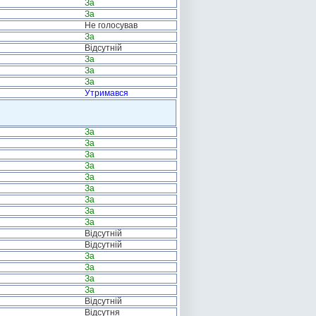
За
За
Не голосував
За
Відсутній
За
За
За
Утримався
За
За
За
За
За
За
За
За
За
Відсутній
Відсутній
За
За
За
За
Відсутній
Відсутня