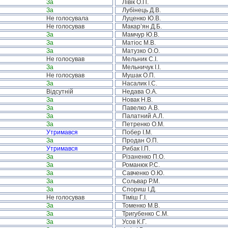
За
Лівік О.П.
За
Лубінець Д.В.
Не голосувала
Луценко Ю.В.
Не голосував
Макар’ян Д.Б.
За
Мамчур Ю.В.
За
Матіос М.В.
За
Матузко О.О.
Не голосував
Мельник С.І.
За
Мельничук І.І.
Не голосував
Мушак О.П.
За
Насалик І.С.
Відсутній
Недава О.А.
За
Новак Н.В.
За
Павелко А.В.
За
Палатний А.Л.
За
Петренко О.М.
Утримався
Побер І.М.
За
Продан О.П.
Утримався
Рибак І.П.
За
Різаненко П.О.
За
Романюк Р.С.
За
Савченко О.Ю.
За
Сольвар Р.М.
За
Спориш І.Д.
Не голосував
Тіміш Г.І.
За
Томенко М.В.
За
Тригубенко С.М.
За
Усов К.Г.