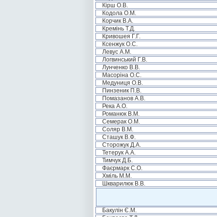
Кірш О.В.
Кодола О.М.
Корчик В.А.
Кремінь Т.Д.
Кривошея Г.Г.
Ксенжук О.С.
Левус А.М.
Логвинський Г.В.
Лунченко В.В.
Масоріна О.С.
Медуниця О.В.
Пинзеник П.В.
Помазанов А.В.
Река А.О.
Романюк В.М.
Семерак О.М.
Соляр В.М.
Сташук В.Ф.
Сторожук Д.А.
Тетерук А.А.
Тимчук Д.Б.
Фаєрмарк С.О.
Хміль М.М.
Шкварилюк В.В.
Бакулін Є.М.