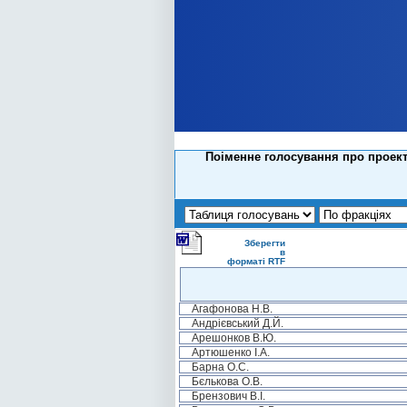
Поіменне голосування про проект
Зберегти
в
форматі RTF
Агафонова Н.В.
Андрієвський Д.Й.
Арешонков В.Ю.
Артюшенко І.А.
Барна О.С.
Бєлькова О.В.
Брензович В.І.