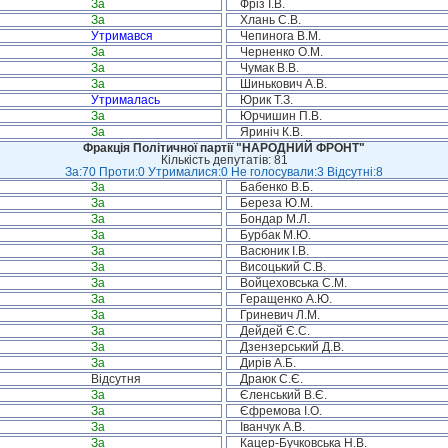
За
Фріз І.В.
За
Хлань С.В.
Утримався
Чепинога В.М.
За
Черненко О.М.
За
Чумак В.В.
За
Шинькович А.В.
Утрималась
Юрик Т.З.
За
Юрчишин П.В.
За
Яриніч К.В.
Фракція Політичної партії "НАРОДНИЙ ФРОНТ"
Кількість депутатів: 81
За:70 Проти:0 Утрималися:0 Не голосували:3 Відсутні:8
За
Бабенко В.Б.
За
Береза Ю.М.
За
Бондар М.Л.
За
Бурбак М.Ю.
За
Васюник І.В.
За
Висоцький С.В.
За
Войцеховська С.М.
За
Геращенко А.Ю.
За
Гриневич Л.М.
За
Дейдей Є.С.
За
Дзензерський Д.В.
За
Дирів А.Б.
Відсутня
Драюк С.Є.
За
Єленський В.Є.
За
Єфремова І.О.
За
Іванчук А.В.
За
Кацер-Бучковська Н.В.