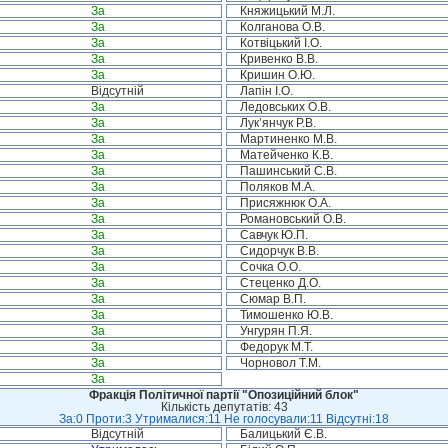
За
Княжицький М.Л.
За
Колганова О.В.
За
Котвіцький І.О.
За
Кривенко В.В.
За
Кришин О.Ю.
Відсутній
Лапін І.О.
За
Ледовських О.В.
За
Лук’янчук Р.В.
За
Мартиненко М.В.
За
Матейченко К.В.
За
Пашинський С.В.
За
Поляков М.А.
За
Присяжнюк О.А.
За
Романовський О.В.
За
Савчук Ю.П.
За
Сидорчук В.В.
За
Сочка О.О.
За
Стеценко Д.О.
За
Сюмар В.П.
За
Тимошенко Ю.В.
За
Унгурян П.Я.
За
Федорук М.Т.
За
Чорновол Т.М.
За
Фракція Політичної партії "Опозиційний блок"
Кількість депутатів: 43
За:0 Проти:3 Утрималися:11 Не голосували:11 Відсутні:18
Відсутній
Балицький Є.В.