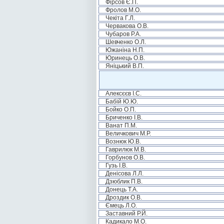
Фірсов Є.П.
Фролов М.О.
Чекіта Г.Л.
Червакова О.В.
Чубаров Р.А.
Шевченко О.Л.
Южаніна Н.П.
Юринець О.В.
Яніцький В.П.
Алексєєв І.С.
Бабій Ю.Ю.
Бойко О.П.
Бриченко І.В.
Ванат П.М.
Величкович М.Р.
Вознюк Ю.В.
Гаврилюк М.В.
Горбунов О.В.
Гузь І.В.
Денісова Л.Л.
Дзюблик П.В.
Донець Т.А.
Дроздик О.В.
Ємець Л.О.
Заставний Р.Й.
Кадикало М.О.