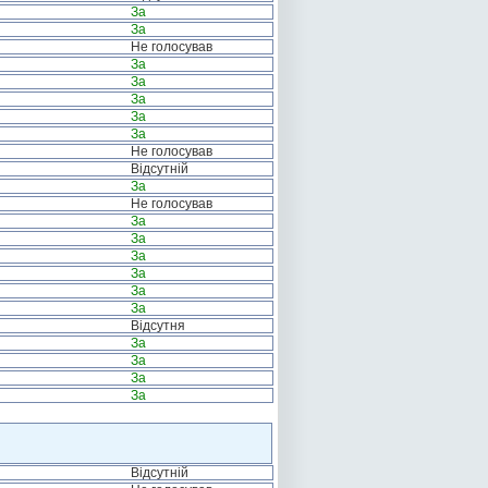
За
За
Не голосував
За
За
За
За
За
Не голосував
Відсутній
За
Не голосував
За
За
За
За
За
За
Відсутня
За
За
За
За
Відсутній