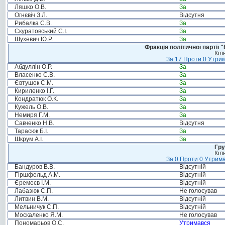
Ляшко О.В.
За
Огнєвіч З.Л.
Відсутня
Рибалка С.В.
За
Скуратовський С.І.
За
Шухевич Ю.Р.
За
Фракція політичної партії
Кіл
За:17 Проти:0 Утрим
Абдуллін О.Р.
За
Власенко С.В.
За
Євтушок С.М.
За
Кириленко І.Г.
За
Кондратюк О.К.
За
Кужель О.В.
За
Немиря Г.М.
За
Савченко Н.В.
Відсутня
Тарасюк Б.І.
За
Шкрум А.І.
За
Гру
Кіл
За:0 Проти:0 Утрима
Бандуров В.В.
Відсутній
Гіршфельд А.М.
Відсутній
Єремеєв І.М.
Відсутній
Лабазюк С.П.
Не голосував
Литвин В.М.
Відсутній
Мельничук С.П.
Відсутній
Москаленко Я.М.
Не голосував
Пономарьов О.С.
Утримався