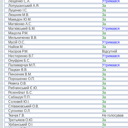
Лещенко С.А.
Утримався
Лопушанський А.Я.
За
Луценко І.С.
За
Люшняк М.В.
За
Македон Ю.М.
За
Матвієнко А.С.
За
Матківський Б.М.
Утримався
Мацола Р.М.
За
Мельниченко В.В.
За
Мусій О.С.
Утримався
Найєм М. .
За
Насіров Р.М.
Відсутній
Нестеренко В.Г.
Утримався
Онуфрик Б.С.
За
Паламарчук М.П.
Утримався
Пацкан В.В.
За
Пинзеник В.М.
За
Порошенко О.П.
За
Ревега О.В.
За
Рибчинський Є.Ю.
За
Розенблат Б.С.
За
Сабашук П.П.
За
Соловей Ю.І.
За
Співаковський О.В.
За
Сугоняко О.Л.
За
Ткачук Г.В.
Не голосував
Третьяков О.Ю.
За
Урбанський О.І.
За