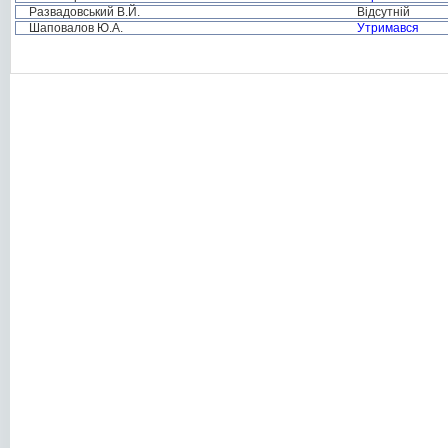
Развадовський В.Й.
Відсутній
Шаповалов Ю.А.
Утримався