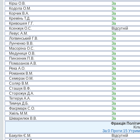
Кірш О.В.
За
Кодола О.М.
За
Корчик В.А.
За
Кремінь Т.Д.
За
Кривошея Г.Г.
За
Ксенжук О.С.
Відсутній
Левус А.М.
За
Логвинський Г.В.
За
Лунченко В.В.
За
Масоріна О.С.
За
Медуниця О.В.
За
Пинзеник П.В.
За
Помазанов А.В.
За
Река А.О.
За
Романюк В.М.
За
Семерак О.М.
За
Соляр В.М.
За
Сташук В.Ф.
За
Сторожук Д.А.
За
Тетерук А.А.
За
Тимчук Д.Б.
За
Фаєрмарк С.О.
За
Хміль М.М.
За
Шкварилюк В.В.
За
Фракція Політич
Кіл
За:0 Проти:15 Утрима
Бакулін Є.М.
Відсутній