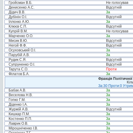
Гройсман В.Б.
Не голосував
Денисенко А.С.
Відсутній
Дідич В.В.
За
Дубінін О.І.
Відсутній
Іллєнко А.Ю.
За
Клюєв С.П.
Відсутній
Купрій В.М.
Не голосував
Марченко О.О.
За
Мисик В.Ю.
Відсутній
Негой Ф.Ф.
Відсутній
Осуховський О.І.
За
Парубій А.В.
За
Рудик С.Я.
Відсутній
Супруненко О.І.
Відсутній
Тарута С.О.
Проти
Філатов Б.А.
За
Фракція Політичної
Кіл
За:30 Проти:0 Утрим
Бабак А.В.
За
Веселова Н.В.
За
Гопко Г.М.
За
Діденко І.А.
За
Журжій А.В.
Відсутній
Кишкар П.М.
За
Костенко П.П.
За
Лаврик О.В.
За
Мірошніченко І.В.
За