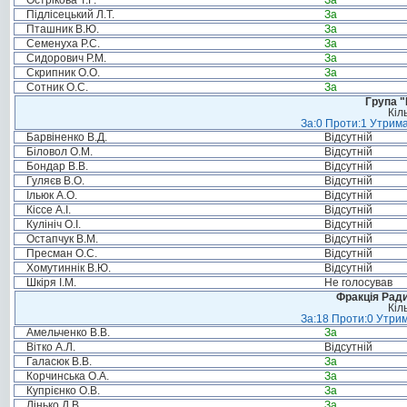
Острікова Т.Г.
За
Підлісецький Л.Т.
За
Пташник В.Ю.
За
Семенуха Р.С.
За
Сидорович Р.М.
За
Скрипник О.О.
За
Сотник О.С.
За
Група "
Кіл
За:0 Проти:1 Утрима
Барвіненко В.Д.
Відсутній
Біловол О.М.
Відсутній
Бондар В.В.
Відсутній
Гуляєв В.О.
Відсутній
Ільюк А.О.
Відсутній
Кіссе А.І.
Відсутній
Кулініч О.І.
Відсутній
Остапчук В.М.
Відсутній
Пресман О.С.
Відсутній
Хомутиннік В.Ю.
Відсутній
Шкіря І.М.
Не голосував
Фракція Ради
Кіл
За:18 Проти:0 Утрим
Амельченко В.В.
За
Вітко А.Л.
Відсутній
Галасюк В.В.
За
Корчинська О.А.
За
Купрієнко О.В.
За
Лінько Д.В.
За