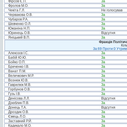
Фірсов Є.П.
За
Фролов М.О.
За
Чекіта Г.Л.
Не голосував
Червакова О.В.
За
Чубаров Р.А.
За
Шевченко О.Л.
За
Южаніна Н.П.
За
Юринець О.В.
Відсутня
Яніцький В.П.
За
Фракція Політи
Кіл
За:69 Проти:0 Утрима
Алексєєв І.С.
За
Бабій Ю.Ю.
За
Бойко О.П.
За
Бриченко І.В.
За
Ванат П.М.
За
Величкович М.Р.
За
Вознюк Ю.В.
За
Гаврилюк М.В.
За
Горбунов О.В.
За
Гузь І.В.
За
Денісова Л.Л.
Відсутня
Дзюблик П.В.
За
Донець Т.А.
Відсутня
Дроздик О.В.
За
Ємець Л.О.
За
Заставний Р.Й.
За
Кадикало М.О.
За