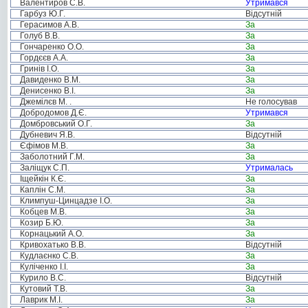
Валентиров С.В.
Утримався
Гарбуз Ю.Г.
Відсутній
Герасимов А.В.
За
Голуб В.В.
За
Гончаренко О.О.
За
Гордєєв А.А.
За
Гринів І.О.
За
Давиденко В.М.
За
Денисенко В.І.
За
Джемілєв М. .
Не голосував
Добродомов Д.Є.
Утримався
Домбровський О.Г.
За
Дубневич Я.В.
Відсутній
Єфімов М.В.
За
Заболотний Г.М.
За
Заліщук С.П.
Утрималась
Іщейкін К.Є.
За
Каплін С.М.
За
Климпуш-Цинцадзе І.О.
За
Кобцев М.В.
За
Козир Б.Ю.
За
Корнацький А.О.
За
Кривохатько В.В.
Відсутній
Кудлаєнко С.В.
За
Куліченко І.І.
За
Курило В.С.
Відсутній
Кутовий Т.В.
За
Лаврик М.І.
За