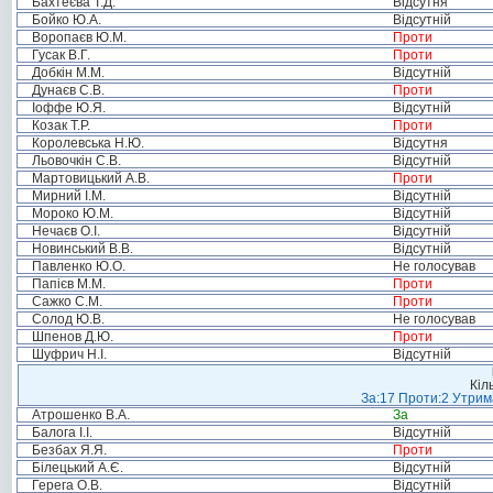
Бахтеєва Т.Д.
Відсутня
Бойко Ю.А.
Відсутній
Воропаєв Ю.М.
Проти
Гусак В.Г.
Проти
Добкін М.М.
Відсутній
Дунаєв С.В.
Проти
Іоффе Ю.Я.
Відсутній
Козак Т.Р.
Проти
Королевська Н.Ю.
Відсутня
Льовочкін С.В.
Відсутній
Мартовицький А.В.
Проти
Мирний І.М.
Відсутній
Мороко Ю.М.
Відсутній
Нечаєв О.І.
Відсутній
Новинський В.В.
Відсутній
Павленко Ю.О.
Не голосував
Папієв М.М.
Проти
Сажко С.М.
Проти
Солод Ю.В.
Не голосував
Шпенов Д.Ю.
Проти
Шуфрич Н.І.
Відсутній
Кіл
За:17 Проти:2 Утрима
Атрошенко В.А.
За
Балога І.І.
Відсутній
Безбах Я.Я.
Проти
Білецький А.Є.
Відсутній
Герега О.В.
Відсутній