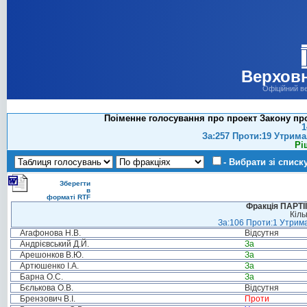
Верховн
Офіційний в
Поіменне голосування про проект Закону про 
1
За:257 Проти:19 Утрима
Рі
- Вибрати зі списк
Зберегти
в
форматі RTF
Фракція ПАРТ
Кіль
За:106 Проти:1 Утрима
Агафонова Н.В.
Відсутня
Андрієвський Д.Й.
За
Арешонков В.Ю.
За
Артюшенко І.А.
За
Барна О.С.
За
Бєлькова О.В.
Відсутня
Брензович В.І.
Проти