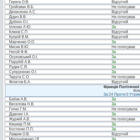
Герега О.В.
Відсутній
Гройсман В.Б.
Не голосував
Денисенко А.С.
Відсутній
Дідич В.В.
Не голосував
Дубінін О.І.
Відсутній
Іллєнко А.Ю.
За
Клюєв С.П.
Відсутній
Купрій В.М.
Відсутній
Марченко О.О.
За
Мисик В.Ю.
Не голосував
Негой Ф.Ф.
За
Осуховський О.І.
За
Парубій А.В.
За
Рудик С.Я.
За
Супруненко О.І.
За
Тарута С.О.
Не голосував
Філатов Б.А.
Відсутній
Фракція Політичної
Кіл
За:24 Проти:0 Утрим
Бабак А.В.
За
Веселова Н.В.
За
Гопко Г.М.
Не голосувала
Діденко І.А.
За
Журжій А.В.
Не голосував
Кишкар П.М.
За
Костенко П.П.
За
Лаврик О.В.
Відсутній
Мірошніченко І.В.
За