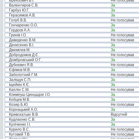
Брензович В.І.
Не голосував
Валентиров С.В.
За
Гарбуз Ю.Г.
За
Герасимов А.В.
За
Голуб В.В.
Не голосував
Гончаренко О.О.
За
Гордєєв А.А.
За
Гринів І.О.
Не голосував
Давиденко В.М.
Не голосував
Денисенко В.І.
За
Джемілєв М. .
За
Добродомов Д.Є.
Не голосував
Домбровський О.Г.
За
Дубневич Я.В.
Не голосував
Єфімов М.В.
За
Заболотний Г.М.
Не голосував
Заліщук С.П.
За
Іщейкін К.Є.
За
Каплін С.М.
Не голосував
Климпуш-Цинцадзе І.О.
За
Кобцев М.В.
За
Козир Б.Ю.
Не голосував
Корнацький А.О.
За
Кривохатько В.В.
Відсутній
Кудлаєнко С.В.
За
Куліченко І.І.
За
Курило В.С.
Не голосував
Кутовий Т.В.
Не голосував