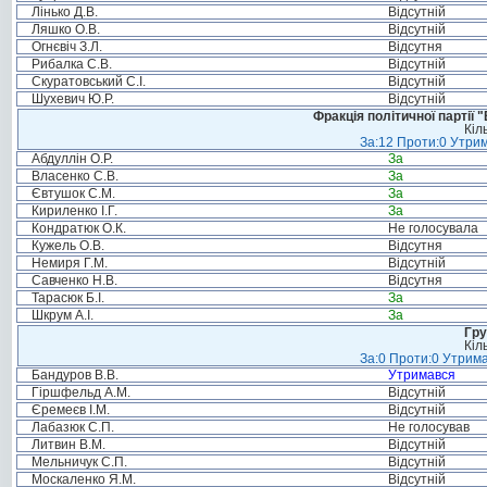
Лінько Д.В.
Відсутній
Ляшко О.В.
Відсутній
Огнєвіч З.Л.
Відсутня
Рибалка С.В.
Відсутній
Скуратовський С.І.
Відсутній
Шухевич Ю.Р.
Відсутній
Фракція політичної партії
Кіл
За:12 Проти:0 Утрим
Абдуллін О.Р.
За
Власенко С.В.
За
Євтушок С.М.
За
Кириленко І.Г.
За
Кондратюк О.К.
Не голосувала
Кужель О.В.
Відсутня
Немиря Г.М.
Відсутній
Савченко Н.В.
Відсутня
Тарасюк Б.І.
За
Шкрум А.І.
За
Гру
Кіл
За:0 Проти:0 Утрима
Бандуров В.В.
Утримався
Гіршфельд А.М.
Відсутній
Єремеєв І.М.
Відсутній
Лабазюк С.П.
Не голосував
Литвин В.М.
Відсутній
Мельничук С.П.
Відсутній
Москаленко Я.М.
Відсутній