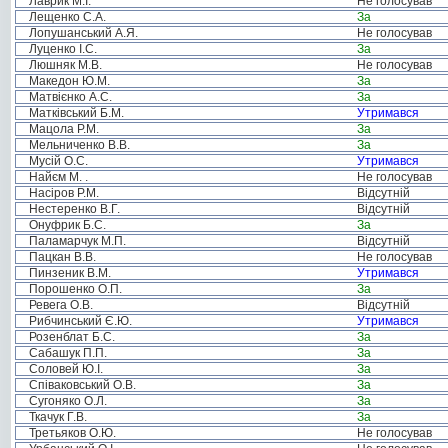
Лаврик М.І.
Не голосував
Лещенко С.А.
За
Лопушанський А.Я.
Не голосував
Луценко І.С.
За
Люшняк М.В.
Не голосував
Македон Ю.М.
За
Матвієнко А.С.
За
Матківський Б.М.
Утримався
Мацола Р.М.
За
Мельниченко В.В.
За
Мусій О.С.
Утримався
Найєм М. .
Не голосував
Насіров Р.М.
Відсутній
Нестеренко В.Г.
Відсутній
Онуфрик Б.С.
За
Паламарчук М.П.
Відсутній
Пацкан В.В.
Не голосував
Пинзеник В.М.
Утримався
Порошенко О.П.
За
Ревега О.В.
Відсутній
Рибчинський Є.Ю.
Утримався
Розенблат Б.С.
За
Сабашук П.П.
За
Соловей Ю.І.
За
Співаковський О.В.
За
Сугоняко О.Л.
За
Ткачук Г.В.
За
Третьяков О.Ю.
Не голосував