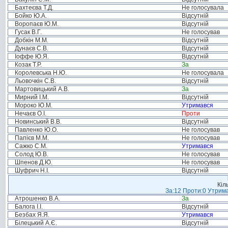
Бахтеєва Т.Д.
Не голосувала
Бойко Ю.А.
Відсутній
Воропаєв Ю.М.
Відсутній
Гусак В.Г.
Не голосував
Добкін М.М.
Відсутній
Дунаєв С.В.
Відсутній
Іоффе Ю.Я.
Відсутній
Козак Т.Р.
За
Королевська Н.Ю.
Не голосувала
Льовочкін С.В.
Відсутній
Мартовицький А.В.
За
Мирний І.М.
Відсутній
Мороко Ю.М.
Утримався
Нечаєв О.І.
Проти
Новинський В.В.
Відсутній
Павленко Ю.О.
Не голосував
Папієв М.М.
Не голосував
Сажко С.М.
Утримався
Солод Ю.В.
Не голосував
Шпенов Д.Ю.
Не голосував
Шуфрич Н.І.
Відсутній
Кіл
За:12 Проти:0 Утрима
Атрошенко В.А.
За
Балога І.І.
Відсутній
Безбах Я.Я.
Утримався
Білецький А.Є.
Відсутній