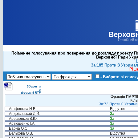
Верховн
Офіційний в
Поіменне голосування про повернення до розгляду проекту По
Верховної Ради Укра
1
За:185 Проти:3 Утримал
Ріш
- Вибрати зі списк
Зберегти
в
форматі RTF
Фракція ПАРТ
Кіль
За:73 Проти:0 Утримал
Агафонова Н.В.
Відсутня
Андрієвський Д.Й.
За
Арешонков В.Ю.
За
Артюшенко І.А.
За
Барна О.С.
За
Бєлькова О.В.
Відсутня