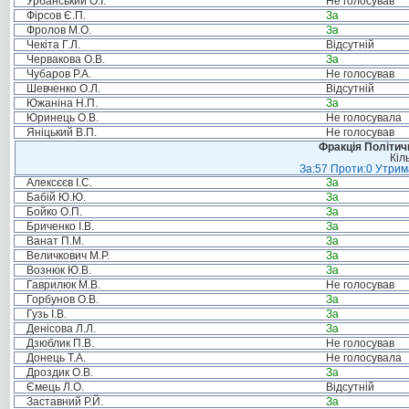
Урбанський О.І.
Не голосував
Фірсов Є.П.
За
Фролов М.О.
За
Чекіта Г.Л.
Відсутній
Червакова О.В.
За
Чубаров Р.А.
Не голосував
Шевченко О.Л.
Відсутній
Южаніна Н.П.
За
Юринець О.В.
Не голосувала
Яніцький В.П.
Не голосував
Фракція Політи
Кіл
За:57 Проти:0 Утрима
Алексєєв І.С.
За
Бабій Ю.Ю.
За
Бойко О.П.
За
Бриченко І.В.
За
Ванат П.М.
За
Величкович М.Р.
За
Вознюк Ю.В.
За
Гаврилюк М.В.
Не голосував
Горбунов О.В.
За
Гузь І.В.
За
Денісова Л.Л.
За
Дзюблик П.В.
Не голосував
Донець Т.А.
Не голосувала
Дроздик О.В.
За
Ємець Л.О.
Відсутній
Заставний Р.Й.
За