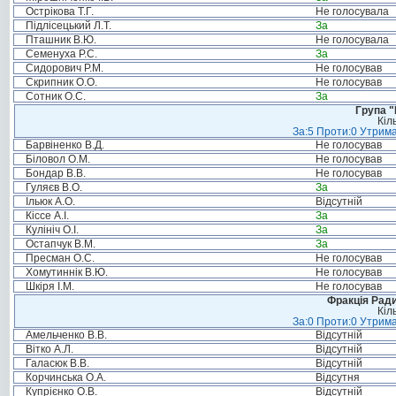
Острікова Т.Г.
Не голосувала
Підлісецький Л.Т.
За
Пташник В.Ю.
Не голосувала
Семенуха Р.С.
За
Сидорович Р.М.
Не голосував
Скрипник О.О.
Не голосував
Сотник О.С.
За
Група "
Кіл
За:5 Проти:0 Утрима
Барвіненко В.Д.
Не голосував
Біловол О.М.
Не голосував
Бондар В.В.
Не голосував
Гуляєв В.О.
За
Ільюк А.О.
Відсутній
Кіссе А.І.
За
Кулініч О.І.
За
Остапчук В.М.
За
Пресман О.С.
Не голосував
Хомутиннік В.Ю.
Не голосував
Шкіря І.М.
Не голосував
Фракція Ради
Кіл
За:0 Проти:0 Утрима
Амельченко В.В.
Відсутній
Вітко А.Л.
Відсутній
Галасюк В.В.
Відсутній
Корчинська О.А.
Відсутня
Купрієнко О.В.
Відсутній