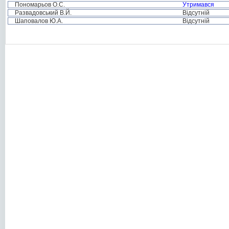
Пономарьов О.С.
Утримався
Развадовський В.Й.
Відсутній
Шаповалов Ю.А.
Відсутній