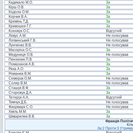
Кадикало М.О.
За
Кірш О.В.
За
Кодола О.М.
За
Корчик В.А.
За
Кремінь Т.Д.
За
Кривошея Г.Г.
За
Ксенжук О.С.
Відсутній
Левус А.М.
Не голосував
Логвинський Г.В.
Не голосував
Лунченко В.В.
Не голосував
Масоріна О.С.
За
Медуниця О.В.
Не голосував
Пинзеник П.В.
За
Помазанов А.В.
За
Река А.О.
За
Романюк В.М.
За
Семерак О.М.
Не голосував
Соляр В.М.
Не голосував
Сташук В.Ф.
За
Сторожук Д.А.
За
Тетерук А.А.
Відсутній
Тимчук Д.Б.
Не голосував
Фаєрмарк С.О.
Не голосував
Хміль М.М.
За
Шкварилюк В.В.
За
Фракція Політич
Кіл
За:2 Проти:3 Утримал
Бакулін Є.М.
Відсутній