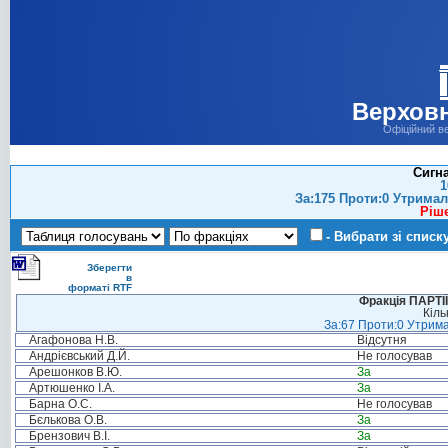
Верховн
Офіційний в
Сигн
1
За:175 Проти:0 Утримал
Ріш
- Вибрати зі списк
Зберегти
в
форматі RTF
Фракція ПАРТ
Кіль
За:67 Проти:0 Утрима
Агафонова Н.В.
Відсутня
Андрієвський Д.Й.
Не голосував
Арешонков В.Ю.
За
Артюшенко І.А.
За
Барна О.С.
Не голосував
Бєлькова О.В.
За
Брензович В.І.
За