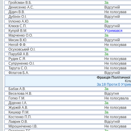
Гройсман В.Б.
За
Денисенко А.С.
Відсутній
Дідич В.В.
Не голосував
Дубінін О.І.
Відсутній
Іллєнко А.Ю.
За
Клюєв С.П.
Відсутній
Купрій В.М.
Утримався
Марченко О.О.
За
Мисик В.Ю.
Відсутній
Негой Ф.Ф.
Не голосував
Осуховський О.І.
За
Парубій А.В.
За
Рудик С.Я.
Не голосував
Супруненко О.І.
Не голосував
Тарута С.О.
Не голосував
Філатов Б.А.
Відсутній
Фракція Політичної
Кіл
За:18 Проти:0 Утрим
Бабак А.В.
За
Веселова Н.В.
Відсутня
Гопко Г.М.
Не голосувала
Діденко І.А.
За
Журжій А.В.
Не голосував
Кишкар П.М.
За
Костенко П.П.
Не голосував
Лаврик О.В.
Відсутній
Мірошніченко І.В.
Не голосував