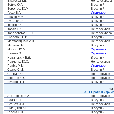
Бахтеєва Т.Д.
Не голосувала
Бойко Ю.А.
Відсутній
Воропаєв Ю.М.
Відсутній
Гусак В.Г.
Утримався
Добкін М.М.
Відсутній
Дунаєв С.В.
Відсутній
Іоффе Ю.Я.
Відсутній
Козак Т.Р.
Не голосував
Королевська Н.Ю.
Не голосувала
Льовочкін С.В.
Відсутній
Мартовицький А.В.
Не голосував
Мирний І.М.
Відсутній
Мороко Ю.М.
Утримався
Нечаєв О.І.
Утримався
Новинський В.В.
Відсутній
Павленко Ю.О.
Не голосував
Папієв М.М.
Утримався
Сажко С.М.
Відсутній
Солод Ю.В.
Не голосував
Шпенов Д.Ю.
Не голосував
Шуфрич Н.І.
Відсутній
Кіл
За:11 Проти:0 Утрима
Атрошенко В.А.
Не голосував
Балога І.І.
Відсутній
Безбах Я.Я.
Не голосував
Білецький А.Є.
Відсутній
Герега О.В.
Відсутній