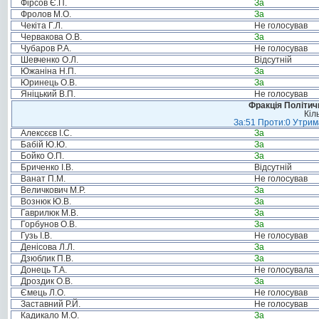
Фірсов Є.П.
За
Фролов М.О.
За
Чекіта Г.Л.
Не голосував
Червакова О.В.
За
Чубаров Р.А.
Не голосував
Шевченко О.Л.
Відсутній
Южаніна Н.П.
За
Юринець О.В.
За
Яніцький В.П.
Не голосував
Фракція Політи
Кіл
За:51 Проти:0 Утрима
Алексєєв І.С.
За
Бабій Ю.Ю.
За
Бойко О.П.
За
Бриченко І.В.
Відсутній
Ванат П.М.
Не голосував
Величкович М.Р.
За
Вознюк Ю.В.
За
Гаврилюк М.В.
За
Горбунов О.В.
За
Гузь І.В.
Не голосував
Денісова Л.Л.
За
Дзюблик П.В.
За
Донець Т.А.
Не голосувала
Дроздик О.В.
За
Ємець Л.О.
Не голосував
Заставний Р.Й.
Не голосував
Кадикало М.О.
За