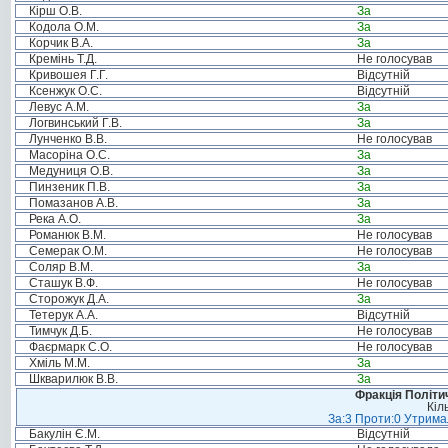
Кірш О.В.
За
Кодола О.М.
За
Корчик В.А.
За
Кремінь Т.Д.
Не голосував
Кривошея Г.Г.
Відсутній
Ксенжук О.С.
Відсутній
Левус А.М.
За
Логвинський Г.В.
За
Лунченко В.В.
Не голосував
Масоріна О.С.
За
Медуниця О.В.
За
Пинзеник П.В.
За
Помазанов А.В.
За
Река А.О.
За
Романюк В.М.
Не голосував
Семерак О.М.
Не голосував
Соляр В.М.
За
Сташук В.Ф.
Не голосував
Сторожук Д.А.
За
Тетерук А.А.
Відсутній
Тимчук Д.Б.
Не голосував
Фаєрмарк С.О.
Не голосував
Хміль М.М.
За
Шкварилюк В.В.
За
Фракція Політич
Кіл
За:3 Проти:0 Утримал
Бакулін Є.М.
Відсутній