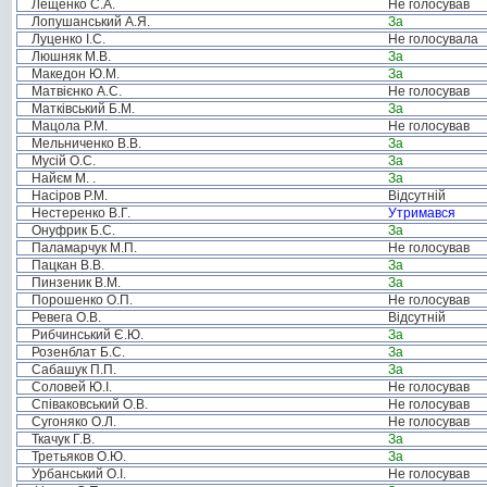
Лещенко С.А.
Не голосував
Лопушанський А.Я.
За
Луценко І.С.
Не голосувала
Люшняк М.В.
За
Македон Ю.М.
За
Матвієнко А.С.
Не голосував
Матківський Б.М.
За
Мацола Р.М.
Не голосував
Мельниченко В.В.
За
Мусій О.С.
За
Найєм М. .
За
Насіров Р.М.
Відсутній
Нестеренко В.Г.
Утримався
Онуфрик Б.С.
За
Паламарчук М.П.
Не голосував
Пацкан В.В.
За
Пинзеник В.М.
За
Порошенко О.П.
Не голосував
Ревега О.В.
Відсутній
Рибчинський Є.Ю.
За
Розенблат Б.С.
За
Сабашук П.П.
За
Соловей Ю.І.
Не голосував
Співаковський О.В.
Не голосував
Сугоняко О.Л.
Не голосував
Ткачук Г.В.
За
Третьяков О.Ю.
За
Урбанський О.І.
Не голосував