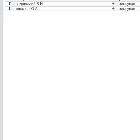
Развадовський В.Й.
Не голосував
Шаповалов Ю.А.
Не голосував