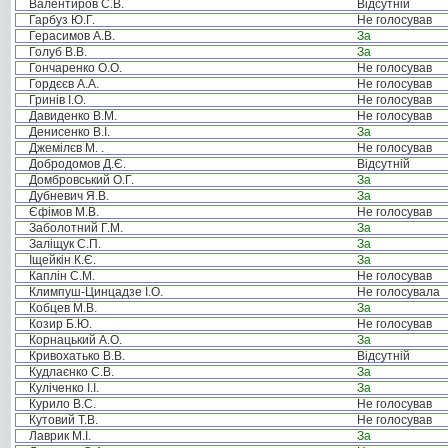
Валентиров С.В.
Відсутній
Гарбуз Ю.Г.
Не голосував
Герасимов А.В.
За
Голуб В.В.
За
Гончаренко О.О.
Не голосував
Гордєєв А.А.
Не голосував
Гринів І.О.
Не голосував
Давиденко В.М.
Не голосував
Денисенко В.І.
За
Джемілєв М. .
Не голосував
Добродомов Д.Є.
Відсутній
Домбровський О.Г.
За
Дубневич Я.В.
За
Єфімов М.В.
Не голосував
Заболотний Г.М.
За
Заліщук С.П.
За
Іщейкін К.Є.
За
Каплін С.М.
Не голосував
Климпуш-Цинцадзе І.О.
Не голосувала
Кобцев М.В.
За
Козир Б.Ю.
Не голосував
Корнацький А.О.
За
Кривохатько В.В.
Відсутній
Кудлаєнко С.В.
За
Куліченко І.І.
За
Курило В.С.
Не голосував
Кутовий Т.В.
Не голосував
Лаврик М.І.
За