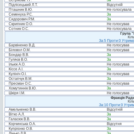
Острікова Т.Г.
За
Підлісецький Л.Т.
Відсутній
Пташник В.Ю.
Не голосувала
Семенуха Р.С.
За
Сидорович Р.М.
За
Скрипник О.О.
Не голосував
Сотник О.С.
Не голосувала
Група "
Кіл
За:5 Проти:0 Утрима
Барвіненко В.Д.
Не голосував
Біловол О.М.
Не голосував
Бондар В.В.
За
Гуляєв В.О.
За
Ільюк А.О.
Не голосував
Кіссе А.І.
За
Кулініч О.І.
Не голосував
Остапчук В.М.
За
Пресман О.С.
Не голосував
Хомутиннік В.Ю.
За
Шкіря І.М.
Не голосував
Фракція Ради
Кіл
За:10 Проти:0 Утрим
Амельченко В.В.
Відсутній
Вітко А.Л.
За
Галасюк В.В.
За
Корчинська О.А.
Відсутня
Купрієнко О.В.
За
Лінько Д.В.
За