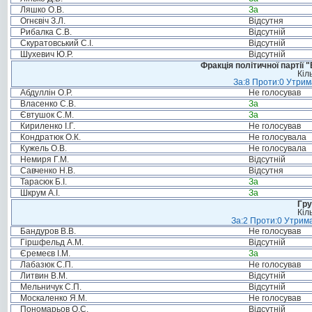
Ляшко О.В.
За
Огнєвіч З.Л.
Відсутня
Рибалка С.В.
Відсутній
Скуратовський С.І.
Відсутній
Шухевич Ю.Р.
Відсутній
Фракція політичної партії
Кіл
За:8 Проти:0 Утрим
Абдуллін О.Р.
Не голосував
Власенко С.В.
За
Євтушок С.М.
За
Кириленко І.Г.
Не голосував
Кондратюк О.К.
Не голосувала
Кужель О.В.
Не голосувала
Немиря Г.М.
Відсутній
Савченко Н.В.
Відсутня
Тарасюк Б.І.
За
Шкрум А.І.
За
Гру
Кіл
За:2 Проти:0 Утрима
Бандуров В.В.
Не голосував
Гіршфельд А.М.
Відсутній
Єремеєв І.М.
За
Лабазюк С.П.
Не голосував
Литвин В.М.
Відсутній
Мельничук С.П.
Відсутній
Москаленко Я.М.
Не голосував
Пономарьов О.С.
Відсутній