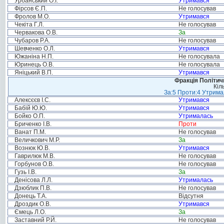
Урбанський О.І.
Утримався
Фірсов Є.П.
Не голосував
Фролов М.О.
Утримався
Чекіта Г.Л.
Не голосував
Червакова О.В.
За
Чубаров Р.А.
Не голосував
Шевченко О.Л.
Утримався
Южаніна Н.П.
Не голосувала
Юринець О.В.
Не голосувала
Яніцький В.П.
Утримався
Фракція Політи
Кіл
За:5 Проти:4 Утримал
Алексєєв І.С.
Утримався
Бабій Ю.Ю.
Утримався
Бойко О.П.
Утрималась
Бриченко І.В.
Проти
Ванат П.М.
Не голосував
Величкович М.Р.
За
Вознюк Ю.В.
Утримався
Гаврилюк М.В.
Не голосував
Горбунов О.В.
Не голосував
Гузь І.В.
За
Денісова Л.Л.
Утрималась
Дзюблик П.В.
Не голосував
Донець Т.А.
Відсутня
Дроздик О.В.
Утримався
Ємець Л.О.
За
Заставний Р.Й.
Не голосував