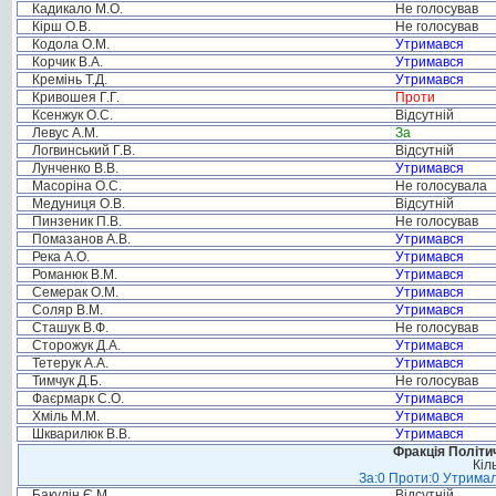
Кадикало М.О.
Не голосував
Кірш О.В.
Не голосував
Кодола О.М.
Утримався
Корчик В.А.
Утримався
Кремінь Т.Д.
Утримався
Кривошея Г.Г.
Проти
Ксенжук О.С.
Відсутній
Левус А.М.
За
Логвинський Г.В.
Відсутній
Лунченко В.В.
Утримався
Масоріна О.С.
Не голосувала
Медуниця О.В.
Відсутній
Пинзеник П.В.
Не голосував
Помазанов А.В.
Утримався
Река А.О.
Утримався
Романюк В.М.
Утримався
Семерак О.М.
Утримався
Соляр В.М.
Утримався
Сташук В.Ф.
Не голосував
Сторожук Д.А.
Утримався
Тетерук А.А.
Утримався
Тимчук Д.Б.
Не голосував
Фаєрмарк С.О.
Утримався
Хміль М.М.
Утримався
Шкварилюк В.В.
Утримався
Фракція Політич
Кіл
За:0 Проти:0 Утримал
Бакулін Є.М.
Відсутній