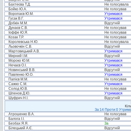
Бахтеєва Т.Д.
Не голосувала
Бойко Ю.А.
Не голосував
Воропаєв Ю.М.
Утримався
Гусак В.Г.
Утримався
Добкін М.М.
Відсутній
Дунаєв С.В.
Не голосував
Іоффе Ю.Я.
Не голосував
Козак Т.Р.
Не голосував
Королевська Н.Ю.
Не голосувала
Льовочкін С.В.
Відсутній
Мартовицький А.В.
Утримався
Мирний І.М.
Відсутній
Мороко Ю.М.
Утримався
Нечаєв О.І.
Утримався
Новинський В.В.
Відсутній
Павленко Ю.О.
Утримався
Папієв М.М.
Не голосував
Сажко С.М.
Утримався
Солод Ю.В.
Не голосував
Шпенов Д.Ю.
Утримався
Шуфрич Н.І.
Відсутній
Кіл
За:14 Проти:0 Утрима
Атрошенко В.А.
Не голосував
Балога І.І.
Відсутній
Безбах Я.Я.
За
Білецький А.Є.
Відсутній