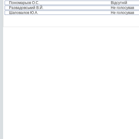
Пономарьов О.С.
Відсутній
Развадовський В.Й.
Не голосував
Шаповалов Ю.А.
Не голосував