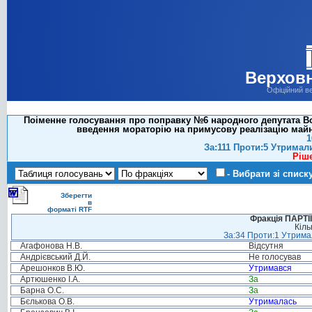
Верховн
Офіційний в
Поіменне голосування про поправку №6 народного депутата Вой
введення мораторію на примусову реалізацію майн
1
За:111 Проти:5 Утримал
Ріш
- Вибрати зі списк
Зберегти
в
форматі RTF
Фракція ПАРТ
Кіль
За:34 Проти:1 Утримал
Агафонова Н.В.
Відсутня
Андрієвський Д.Й.
Не голосував
Арешонков В.Ю.
Утримався
Артюшенко І.А.
За
Барна О.С.
За
Бєлькова О.В.
Утрималась