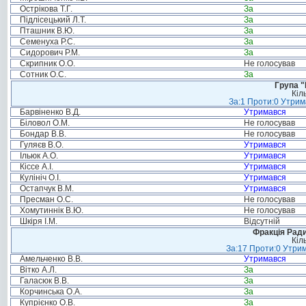
Острікова Т.Г.
За
Підлісецький Л.Т.
За
Пташник В.Ю.
За
Семенуха Р.С.
За
Сидорович Р.М.
За
Скрипник О.О.
Не голосував
Сотник О.С.
За
Група "
Кіл
За:1 Проти:0 Утрим
Барвіненко В.Д.
Утримався
Біловол О.М.
Не голосував
Бондар В.В.
Не голосував
Гуляєв В.О.
Утримався
Ільюк А.О.
Утримався
Кіссе А.І.
Утримався
Кулініч О.І.
Утримався
Остапчук В.М.
Утримався
Пресман О.С.
Не голосував
Хомутиннік В.Ю.
Не голосував
Шкіря І.М.
Відсутній
Фракція Ради
Кіл
За:17 Проти:0 Утрим
Амельченко В.В.
Утримався
Вітко А.Л.
За
Галасюк В.В.
За
Корчинська О.А.
За
Купрієнко О.В.
За