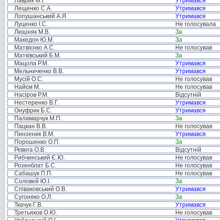
Лаврик М.І.
Утримався
Лещенко С.А.
Утримався
Лопушанський А.Я.
Утримався
Луценко І.С.
Не голосувала
Люшняк М.В.
За
Македон Ю.М.
За
Матвієнко А.С.
Не голосував
Матківський Б.М.
За
Мацола Р.М.
Утримався
Мельниченко В.В.
Утримався
Мусій О.С.
Не голосував
Найєм М. .
Не голосував
Насіров Р.М.
Відсутній
Нестеренко В.Г.
Утримався
Онуфрик Б.С.
Утримався
Паламарчук М.П.
За
Пацкан В.В.
Не голосував
Пинзеник В.М.
Утримався
Порошенко О.П.
За
Ревега О.В.
Відсутній
Рибчинський Є.Ю.
Не голосував
Розенблат Б.С.
Не голосував
Сабашук П.П.
Не голосував
Соловей Ю.І.
За
Співаковський О.В.
Утримався
Сугоняко О.Л.
За
Ткачук Г.В.
Утримався
Третьяков О.Ю.
Не голосував