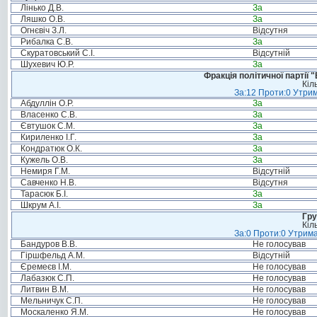
Лінько Д.В.
За
Ляшко О.В.
За
Огнєвіч З.Л.
Відсутня
Рибалка С.В.
За
Скуратовський С.І.
Відсутній
Шухевич Ю.Р.
За
Фракція політичної партії
Кіл
За:12 Проти:0 Утрим
Абдуллін О.Р.
За
Власенко С.В.
За
Євтушок С.М.
За
Кириленко І.Г.
За
Кондратюк О.К.
За
Кужель О.В.
За
Немиря Г.М.
Відсутній
Савченко Н.В.
Відсутня
Тарасюк Б.І.
За
Шкрум А.І.
За
Гру
Кіл
За:0 Проти:0 Утрима
Бандуров В.В.
Не голосував
Гіршфельд А.М.
Відсутній
Єремеєв І.М.
Не голосував
Лабазюк С.П.
Не голосував
Литвин В.М.
Не голосував
Мельничук С.П.
Не голосував
Москаленко Я.М.
Не голосував