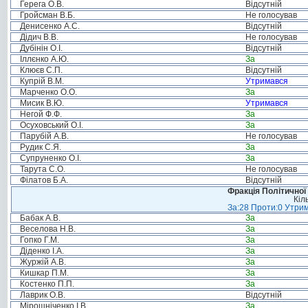
Герега О.В.
Відсутній
Гройсман В.Б.
Не голосував
Денисенко А.С.
Відсутній
Дідич В.В.
Не голосував
Дубінін О.І.
Відсутній
Іллєнко А.Ю.
За
Клюєв С.П.
Відсутній
Купрій В.М.
Утримався
Марченко О.О.
За
Мисик В.Ю.
Утримався
Негой Ф.Ф.
За
Осуховський О.І.
За
Парубій А.В.
Не голосував
Рудик С.Я.
За
Супруненко О.І.
За
Тарута С.О.
Не голосував
Філатов Б.А.
Відсутній
Фракція Політичної
Кіл
За:28 Проти:0 Утрим
Бабак А.В.
За
Веселова Н.В.
За
Гопко Г.М.
За
Діденко І.А.
За
Журжій А.В.
За
Кишкар П.М.
За
Костенко П.П.
За
Лаврик О.В.
Відсутній
Мірошніченко І.В.
За