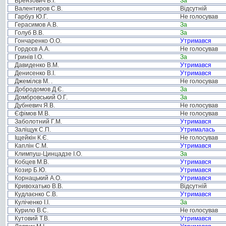
Брензович В.І.
За
Валентиров С.В.
Відсутній
Гарбуз Ю.Г.
Не голосував
Герасимов А.В.
За
Голуб В.В.
За
Гончаренко О.О.
Утримався
Гордєєв А.А.
Не голосував
Гринів І.О.
За
Давиденко В.М.
Утримався
Денисенко В.І.
Утримався
Джемілєв М. .
Не голосував
Добродомов Д.Є.
За
Домбровський О.Г.
За
Дубневич Я.В.
Не голосував
Єфімов М.В.
Не голосував
Заболотний Г.М.
Утримався
Заліщук С.П.
Утрималась
Іщейкін К.Є.
Не голосував
Каплін С.М.
Утримався
Климпуш-Цинцадзе І.О.
За
Кобцев М.В.
Утримався
Козир Б.Ю.
Утримався
Корнацький А.О.
Утримався
Кривохатько В.В.
Відсутній
Кудлаєнко С.В.
Утримався
Куліченко І.І.
За
Курило В.С.
Не голосував
Кутовий Т.В.
Утримався