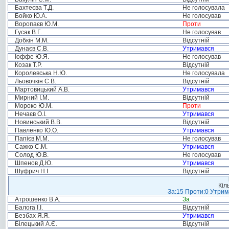
Бахтеєва Т.Д.
Не голосувала
Бойко Ю.А.
Не голосував
Воропаєв Ю.М.
Проти
Гусак В.Г.
Не голосував
Добкін М.М.
Відсутній
Дунаєв С.В.
Утримався
Іоффе Ю.Я.
Не голосував
Козак Т.Р.
Відсутній
Королевська Н.Ю.
Не голосувала
Льовочкін С.В.
Відсутній
Мартовицький А.В.
Утримався
Мирний І.М.
Відсутній
Мороко Ю.М.
Проти
Нечаєв О.І.
Утримався
Новинський В.В.
Відсутній
Павленко Ю.О.
Утримався
Папієв М.М.
Не голосував
Сажко С.М.
Утримався
Солод Ю.В.
Не голосував
Шпенов Д.Ю.
Утримався
Шуфрич Н.І.
Відсутній
Кіл
За:15 Проти:0 Утрима
Атрошенко В.А.
За
Балога І.І.
Відсутній
Безбах Я.Я.
Утримався
Білецький А.Є.
Відсутній