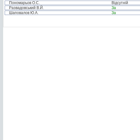
Пономарьов О.С.
Відсутній
Развадовський В.Й.
За
Шаповалов Ю.А.
За