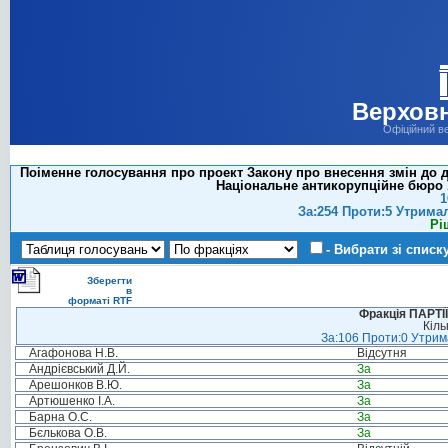
Верховн
Офіційний в
Поіменне голосування про проект Закону про внесення змін до д
Національне антикорупційне бюро У
1
За:254 Проти:5 Утрима
Рі
- Вибрати зі списк
Зберегти
в
форматі RTF
Фракція ПАРТ
Кіль
За:106 Проти:0 Утрима
Агафонова Н.В.
Відсутня
Андрієвський Д.Й.
За
Арешонков В.Ю.
За
Артюшенко І.А.
За
Барна О.С.
За
Бєлькова О.В.
За