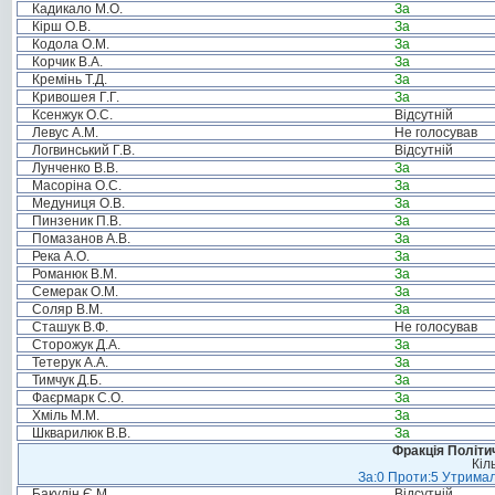
Кадикало М.О.
За
Кірш О.В.
За
Кодола О.М.
За
Корчик В.А.
За
Кремінь Т.Д.
За
Кривошея Г.Г.
За
Ксенжук О.С.
Відсутній
Левус А.М.
Не голосував
Логвинський Г.В.
Відсутній
Лунченко В.В.
За
Масоріна О.С.
За
Медуниця О.В.
За
Пинзеник П.В.
За
Помазанов А.В.
За
Река А.О.
За
Романюк В.М.
За
Семерак О.М.
За
Соляр В.М.
За
Сташук В.Ф.
Не голосував
Сторожук Д.А.
За
Тетерук А.А.
За
Тимчук Д.Б.
За
Фаєрмарк С.О.
За
Хміль М.М.
За
Шкварилюк В.В.
За
Фракція Політич
Кіл
За:0 Проти:5 Утримал
Бакулін Є.М.
Відсутній