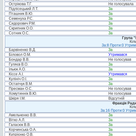
Острікова Т.Г.
Не голосувала
Підлісецький Л.Т.
За
Пташник В.Ю.
За
Семенуха Р.С.
За
Сидорович Р.М.
За
Скрипник О.О.
За
Сотник О.С.
За
Група "
Кіл
За:8 Проти:0 Утрим
Барвіненко В.Д.
За
Біловол О.М.
Утримався
Бондар В.В.
Не голосував
Гуляєв В.О.
За
Ільюк А.О.
За
Кіссе А.І.
Утримався
Кулініч О.І.
За
Остапчук В.М.
За
Пресман О.С.
Не голосував
Хомутиннік В.Ю.
Не голосував
Шкіря І.М.
Відсутній
Фракція Ради
Кіл
За:16 Проти:0 Утрим
Амельченко В.В.
За
Вітко А.Л.
За
Галасюк В.В.
За
Корчинська О.А.
За
Купрієнко О.В.
За