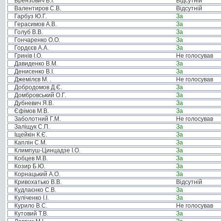
Брензович В.І.
Відсутній
Валентиров С.В.
Відсутній
Гарбуз Ю.Г.
За
Герасимов А.В.
За
Голуб В.В.
За
Гончаренко О.О.
За
Гордєєв А.А.
За
Гринів І.О.
Не голосував
Давиденко В.М.
За
Денисенко В.І.
За
Джемілєв М. .
Не голосував
Добродомов Д.Є.
За
Домбровський О.Г.
За
Дубневич Я.В.
За
Єфімов М.В.
За
Заболотний Г.М.
Не голосував
Заліщук С.П.
За
Іщейкін К.Є.
За
Каплін С.М.
За
Климпуш-Цинцадзе І.О.
За
Кобцев М.В.
За
Козир Б.Ю.
За
Корнацький А.О.
За
Кривохатько В.В.
Відсутній
Кудлаєнко С.В.
За
Куліченко І.І.
За
Курило В.С.
Не голосував
Кутовий Т.В.
За