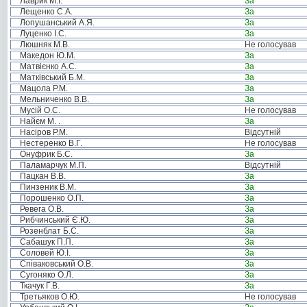
Лаврик М.І.
За
Лещенко С.А.
За
Лопушанський А.Я.
За
Луценко І.С.
За
Люшняк М.В.
Не голосував
Македон Ю.М.
За
Матвієнко А.С.
За
Матківський Б.М.
За
Мацола Р.М.
За
Мельниченко В.В.
За
Мусій О.С.
Не голосував
Найєм М. .
За
Насіров Р.М.
Відсутній
Нестеренко В.Г.
Не голосував
Онуфрик Б.С.
За
Паламарчук М.П.
Відсутній
Пацкан В.В.
За
Пинзеник В.М.
За
Порошенко О.П.
За
Ревега О.В.
За
Рибчинський Є.Ю.
За
Розенблат Б.С.
За
Сабашук П.П.
За
Соловей Ю.І.
За
Співаковський О.В.
За
Сугоняко О.Л.
За
Ткачук Г.В.
За
Третьяков О.Ю.
Не голосував