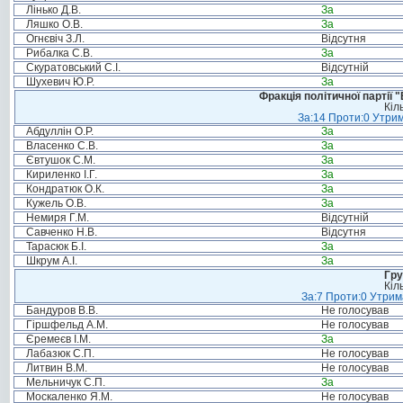
Лінько Д.В.
За
Ляшко О.В.
За
Огнєвіч З.Л.
Відсутня
Рибалка С.В.
За
Скуратовський С.І.
Відсутній
Шухевич Ю.Р.
За
Фракція політичної партії
Кіл
За:14 Проти:0 Утрим
Абдуллін О.Р.
За
Власенко С.В.
За
Євтушок С.М.
За
Кириленко І.Г.
За
Кондратюк О.К.
За
Кужель О.В.
За
Немиря Г.М.
Відсутній
Савченко Н.В.
Відсутня
Тарасюк Б.І.
За
Шкрум А.І.
За
Гру
Кіл
За:7 Проти:0 Утрим
Бандуров В.В.
Не голосував
Гіршфельд А.М.
Не голосував
Єремеєв І.М.
За
Лабазюк С.П.
Не голосував
Литвин В.М.
Не голосував
Мельничук С.П.
За
Москаленко Я.М.
Не голосував