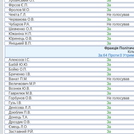
Урбанський О.І.
За
Фірсов Є.П.
За
Фролов М.О.
За
Чекіта Г.Л.
Не голосував
Червакова О.В.
За
Чубаров Р.А.
Не голосував
Шевченко О.Л.
За
Южаніна Н.П.
За
Юринець О.В.
За
Яніцький В.П.
За
Фракція Політи
Кіл
За:64 Проти:0 Утрима
Алексєєв І.С.
За
Бабій Ю.Ю.
За
Бойко О.П.
За
Бриченко І.В.
За
Ванат П.М.
Не голосував
Величкович М.Р.
За
Вознюк Ю.В.
За
Гаврилюк М.В.
За
Горбунов О.В.
Не голосував
Гузь І.В.
За
Денісова Л.Л.
За
Дзюблик П.В.
За
Донець Т.А.
За
Дроздик О.В.
За
Ємець Л.О.
За
Заставний Р.Й.
За