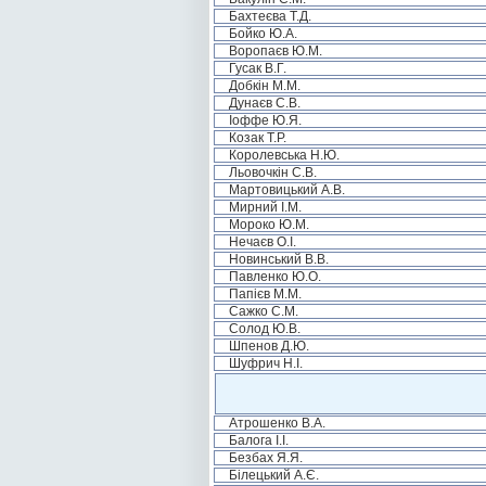
Бахтеєва Т.Д.
Бойко Ю.А.
Воропаєв Ю.М.
Гусак В.Г.
Добкін М.М.
Дунаєв С.В.
Іоффе Ю.Я.
Козак Т.Р.
Королевська Н.Ю.
Льовочкін С.В.
Мартовицький А.В.
Мирний І.М.
Мороко Ю.М.
Нечаєв О.І.
Новинський В.В.
Павленко Ю.О.
Папієв М.М.
Сажко С.М.
Солод Ю.В.
Шпенов Д.Ю.
Шуфрич Н.І.
Атрошенко В.А.
Балога І.І.
Безбах Я.Я.
Білецький А.Є.