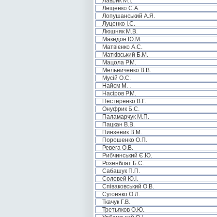
Лаврик М.І.
Лещенко С.А.
Лопушанський А.Я.
Луценко І.С.
Люшняк М.В.
Македон Ю.М.
Матвієнко А.С.
Матківський Б.М.
Мацола Р.М.
Мельниченко В.В.
Мусій О.С.
Найєм М. .
Насіров Р.М.
Нестеренко В.Г.
Онуфрик Б.С.
Паламарчук М.П.
Пацкан В.В.
Пинзеник В.М.
Порошенко О.П.
Ревега О.В.
Рибчинський Є.Ю.
Розенблат Б.С.
Сабашук П.П.
Соловей Ю.І.
Співаковський О.В.
Сугоняко О.Л.
Ткачук Г.В.
Третьяков О.Ю.