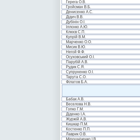
Герега О.В.
Гройсман В.Б.
Денисенко А.С.
Дідич В.В.
Дубінін О.І.
Іллєнко А.Ю.
Клюєв С.П.
Купрій В.М.
Марченко О.О.
Мисик В.Ю.
Негой Ф.Ф.
Осуховський О.І.
Парубій А.В.
Рудик С.Я.
Супруненко О.І.
Тарута С.О.
Філатов Б.А.
Бабак А.В.
Веселова Н.В.
Гопко Г.М.
Діденко І.А.
Журжій А.В.
Кишкар П.М.
Костенко П.П.
Лаврик О.В.
Мірошніченко І.В.