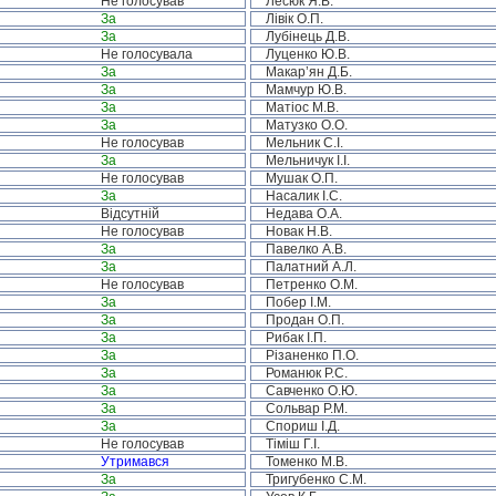
Не голосував
Лесюк Я.В.
За
Лівік О.П.
За
Лубінець Д.В.
Не голосувала
Луценко Ю.В.
За
Макар’ян Д.Б.
За
Мамчур Ю.В.
За
Матіос М.В.
За
Матузко О.О.
Не голосував
Мельник С.І.
За
Мельничук І.І.
Не голосував
Мушак О.П.
За
Насалик І.С.
Відсутній
Недава О.А.
Не голосував
Новак Н.В.
За
Павелко А.В.
За
Палатний А.Л.
Не голосував
Петренко О.М.
За
Побер І.М.
За
Продан О.П.
За
Рибак І.П.
За
Різаненко П.О.
За
Романюк Р.С.
За
Савченко О.Ю.
За
Сольвар Р.М.
За
Спориш І.Д.
Не голосував
Тіміш Г.І.
Утримався
Томенко М.В.
За
Тригубенко С.М.