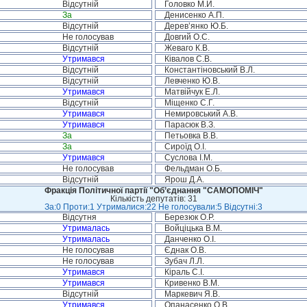
Відсутній
Головко М.Й.
За
Денисенко А.П.
Відсутній
Дерев’янко Ю.Б.
Не голосував
Довгий О.С.
Відсутній
Жеваго К.В.
Утримався
Ківалов С.В.
Відсутній
Константіновський В.Л.
Відсутній
Левченко Ю.В.
Утримався
Матвійчук Е.Л.
Відсутній
Міщенко С.Г.
Утримався
Немировський А.В.
Утримався
Парасюк В.З.
За
Петьовка В.В.
За
Сироїд О.І.
Утримався
Суслова І.М.
Не голосував
Фельдман О.Б.
Відсутній
Ярош Д.А.
Фракція Політичної партії "Об’єднання "САМОПОМІЧ"
Кількість депутатів: 31
За:0 Проти:1 Утрималися:22 Не голосували:5 Відсутні:3
Відсутня
Березюк О.Р.
Утрималась
Войціцька В.М.
Утрималась
Данченко О.І.
Не голосував
Єднак О.В.
Не голосував
Зубач Л.Л.
Утримався
Кіраль С.І.
Утримався
Кривенко В.М.
Відсутній
Маркевич Я.В.
Утримався
Опанасенко О.В.