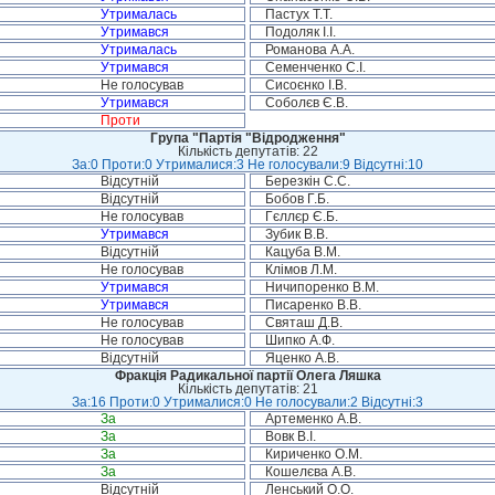
Утрималась
Пастух Т.Т.
Утримався
Подоляк І.І.
Утрималась
Романова А.А.
Утримався
Семенченко С.І.
Не голосував
Сисоєнко І.В.
Утримався
Соболєв Є.В.
Проти
Група "Партія "Відродження"
Кількість депутатів: 22
За:0 Проти:0 Утрималися:3 Не голосували:9 Відсутні:10
Відсутній
Березкін С.С.
Відсутній
Бобов Г.Б.
Не голосував
Гєллєр Є.Б.
Утримався
Зубик В.В.
Відсутній
Кацуба В.М.
Не голосував
Клімов Л.М.
Утримався
Ничипоренко В.М.
Утримався
Писаренко В.В.
Не голосував
Святаш Д.В.
Не голосував
Шипко А.Ф.
Відсутній
Яценко А.В.
Фракція Радикальної партії Олега Ляшка
Кількість депутатів: 21
За:16 Проти:0 Утрималися:0 Не голосували:2 Відсутні:3
За
Артеменко А.В.
За
Вовк В.І.
За
Кириченко О.М.
За
Кошелєва А.В.
Відсутній
Ленський О.О.