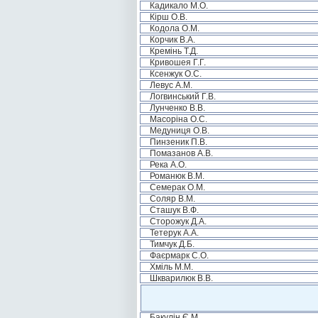
Кадикало М.О.
Кірш О.В.
Кодола О.М.
Корчик В.А.
Кремінь Т.Д.
Кривошея Г.Г.
Ксенжук О.С.
Левус А.М.
Логвинський Г.В.
Лунченко В.В.
Масоріна О.С.
Медуниця О.В.
Пинзеник П.В.
Помазанов А.В.
Река А.О.
Романюк В.М.
Семерак О.М.
Соляр В.М.
Сташук В.Ф.
Сторожук Д.А.
Тетерук А.А.
Тимчук Д.Б.
Фаєрмарк С.О.
Хміль М.М.
Шкварилюк В.В.
Бакулін Є.М.