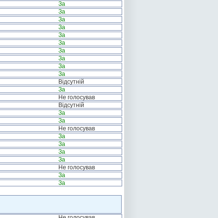
За
За
За
За
За
За
За
За
За
За
Відсутній
За
Не голосував
Відсутній
За
За
Не голосував
За
За
За
За
Не голосував
За
За
Не голосував