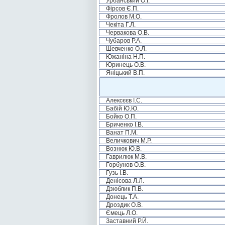
Урбанський О.І.
Фірсов Є.П.
Фролов М.О.
Чекіта Г.Л.
Червакова О.В.
Чубаров Р.А.
Шевченко О.Л.
Южаніна Н.П.
Юринець О.В.
Яніцький В.П.
Алексєєв І.С.
Бабій Ю.Ю.
Бойко О.П.
Бриченко І.В.
Ванат П.М.
Величкович М.Р.
Вознюк Ю.В.
Гаврилюк М.В.
Горбунов О.В.
Гузь І.В.
Денісова Л.Л.
Дзюблик П.В.
Донець Т.А.
Дроздик О.В.
Ємець Л.О.
Заставний Р.Й.