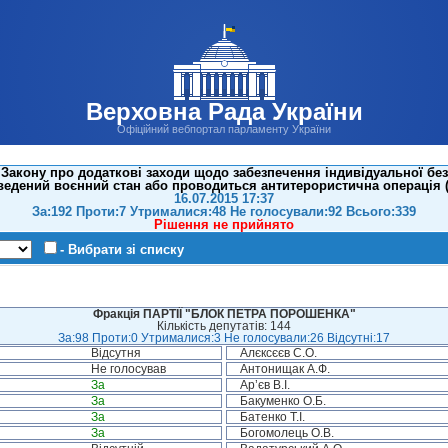
Верховна Рада України
Офіційний вебпортал парламенту України
Закону про додаткові заходи щодо забезпечення індивідуальної без
введений воєнний стан або проводиться антитерористична операція (
16.07.2015 17:37
За:192 Проти:7 Утрималися:48 Не голосували:92 Всього:339
Рішення не прийнято
- Вибрати зі списку
Фракція ПАРТІЇ "БЛОК ПЕТРА ПОРОШЕНКА"
Кількість депутатів: 144
За:98 Проти:0 Утрималися:3 Не голосували:26 Відсутні:17
Відсутня
Алєксєєв С.О.
Не голосував
Антонищак А.Ф.
За
Ар’єв В.І.
За
Бакуменко О.Б.
За
Батенко Т.І.
За
Богомолець О.В.