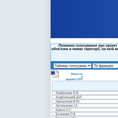
Поіменне голосування про проект 
обов'язки в межах території, на якій 
Зберегти
в
форматі RTF
Агафонова Н.В.
Андрієвський Д.Й.
Арешонков В.Ю.
Артюшенко І.А.
Барна О.С.
Бєлькова О.В.