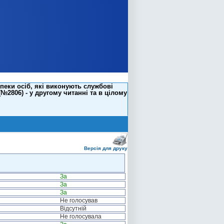
пеки осіб, які виконують службові
№2806) - у другому читанні та в цілому
Версія для друку
За
За
За
Не голосував
Відсутній
Не голосувала