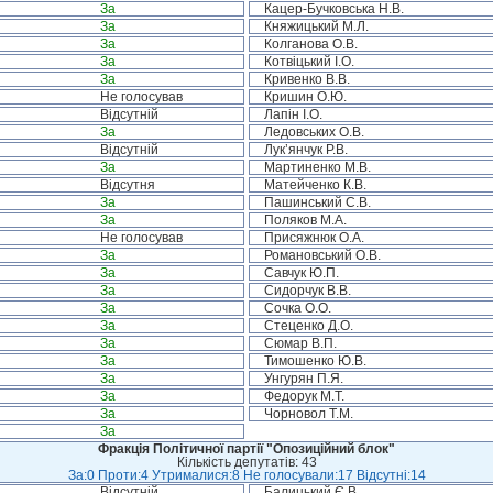
За
Кацер-Бучковська Н.В.
За
Княжицький М.Л.
За
Колганова О.В.
За
Котвіцький І.О.
За
Кривенко В.В.
Не голосував
Кришин О.Ю.
Відсутній
Лапін І.О.
За
Ледовських О.В.
Відсутній
Лук’янчук Р.В.
За
Мартиненко М.В.
Відсутня
Матейченко К.В.
За
Пашинський С.В.
За
Поляков М.А.
Не голосував
Присяжнюк О.А.
За
Романовський О.В.
За
Савчук Ю.П.
За
Сидорчук В.В.
За
Сочка О.О.
За
Стеценко Д.О.
За
Сюмар В.П.
За
Тимошенко Ю.В.
За
Унгурян П.Я.
За
Федорук М.Т.
За
Чорновол Т.М.
За
Фракція Політичної партії "Опозиційний блок"
Кількість депутатів: 43
За:0 Проти:4 Утрималися:8 Не голосували:17 Відсутні:14
Відсутній
Балицький Є.В.