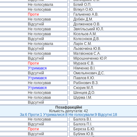
Не голосувала
Білий О.П.
Не голосував
Вілкул О.Ю.
Проти
Гальченко А.В.
Не голосував
Добкін Д.М.
Відсутній
Долженков О.В.
Не голосував
Звягільський Ю.Л.
Не голосував
Кісельов А.М.
Відсутній
Колєсніков Д.В.
Не голосувала
Ларін С.М.
Відсутній
Льовочкіна Ю.В.
Не голосував
Матвієнков С.А.
Відсутній
Мірошниченко Ю.Р.
Проти
Мураєв Є.В.
Утримався
Німченко В.І.
Відсутній
Омельянович Д.С.
Утримався
Павлов К.Ю.
Не голосував
Рабінович В.З.
Утримався
Скорик М.Л.
Не голосував
Шенцев Д.О.
Не голосував
Шурма І.М.
Відсутній
Позафракційні
Кількість депутатів: 42
За:6 Проти:1 Утрималися:8 Не голосували:9 Відсутні:18
Не голосував
Балога В.І.
Відсутній
Балога П.І.
Проти
Береза Б.Ю.
Відсутній
Бублик Ю.В.