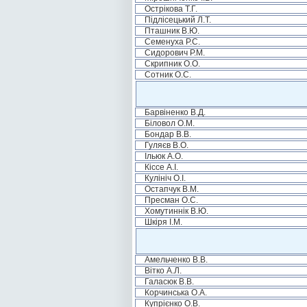
Острікова Т.Г.
Підлісецький Л.Т.
Пташник В.Ю.
Семенуха Р.С.
Сидорович Р.М.
Скрипник О.О.
Сотник О.С.
Барвіненко В.Д.
Біловол О.М.
Бондар В.В.
Гуляєв В.О.
Ільюк А.О.
Кіссе А.І.
Кулініч О.І.
Остапчук В.М.
Пресман О.С.
Хомутиннік В.Ю.
Шкіря І.М.
Амельченко В.В.
Вітко А.Л.
Галасюк В.В.
Корчинська О.А.
Купрієнко О.В.