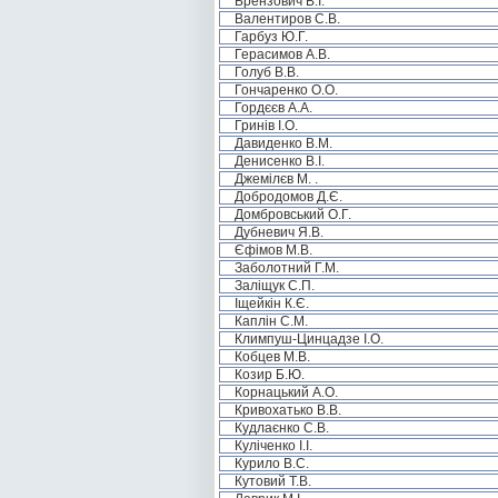
Брензович В.І.
Валентиров С.В.
Гарбуз Ю.Г.
Герасимов А.В.
Голуб В.В.
Гончаренко О.О.
Гордєєв А.А.
Гринів І.О.
Давиденко В.М.
Денисенко В.І.
Джемілєв М. .
Добродомов Д.Є.
Домбровський О.Г.
Дубневич Я.В.
Єфімов М.В.
Заболотний Г.М.
Заліщук С.П.
Іщейкін К.Є.
Каплін С.М.
Климпуш-Цинцадзе І.О.
Кобцев М.В.
Козир Б.Ю.
Корнацький А.О.
Кривохатько В.В.
Кудлаєнко С.В.
Куліченко І.І.
Курило В.С.
Кутовий Т.В.