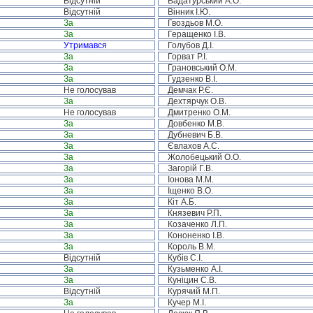
Відсутній
Вадатурський А.О.
Відсутній
Вінник І.Ю.
За
Гвоздьов М.О.
За
Геращенко І.В.
Утримався
Голубов Д.І.
За
Горват Р.І.
За
Грановський О.М.
За
Гудзенко В.І.
Не голосував
Демчак Р.Є.
За
Дехтярчук О.В.
Не голосував
Дмитренко О.М.
За
Довбенко М.В.
За
Дубневич Б.В.
За
Євлахов А.С.
За
Жолобецький О.О.
За
Загорій Г.В.
За
Іонова М.М.
За
Іщенко В.О.
За
Кіт А.Б.
За
Князевич Р.П.
За
Козаченко Л.П.
За
Кононенко І.В.
За
Король В.М.
Відсутній
Кубів С.І.
За
Кузьменко А.І.
За
Куніцин С.В.
Відсутній
Курячий М.П.
За
Кучер М.І.