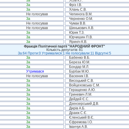
За
Усов К.Г.
За
Фріз І.В.
За
Хлань С.В.
Не голосував
Чепинога В.М.
За
Черненко О.М.
Не голосував
Чумак В.В.
Не голосував
Шинькович А.В.
За
Юрик Т.З.
За
Юрчишин П.В.
За
Яриніч К.В.
Фракція Політичної партії "НАРОДНИЙ ФРОНТ"
Кількість депутатів: 81
За:64 Проти:0 Утрималися:1 Не голосували:11 Відсутні:5
За
Бабенко В.Б.
За
Береза Ю.М.
За
Бондар М.Л.
Утримався
Бурбак М.Ю.
Не голосував
Васюник І.В.
За
Висоцький С.В.
За
Войцеховська С.М.
За
Геращенко А.Ю.
За
Гриневич Л.М.
За
Дейдей Є.С.
За
Дзензерський Д.В.
За
Дирів А.Б.
За
Драюк С.Є.
За
Єленський В.Є.
За
Єфремова І.О.
За
Іванчук А.В.