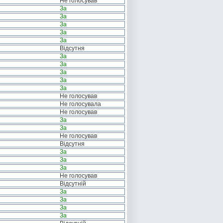
Не голосував
За
За
За
За
За
Відсутня
За
За
За
За
За
Не голосував
Не голосувала
Не голосував
За
За
Не голосував
Відсутня
За
За
За
Не голосував
Відсутній
За
За
За
За