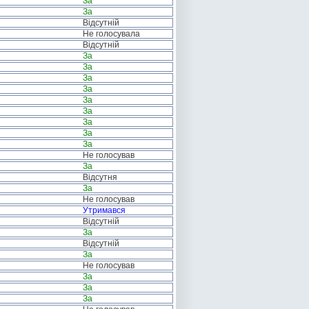
За
За
Відсутній
Не голосувала
Відсутній
За
За
За
За
За
За
За
За
За
Не голосував
За
Відсутня
За
Не голосував
Утримався
Відсутній
За
Відсутній
За
Не голосував
За
За
За