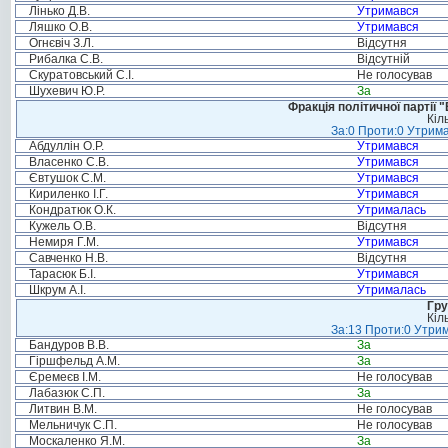
Лінько Д.В.
Утримався
Ляшко О.В.
Утримався
Огнєвіч З.Л.
Відсутня
Рибалка С.В.
Відсутній
Скуратовський С.І.
Не голосував
Шухевич Ю.Р.
За
Фракція політичної партії
Кіл
За:0 Проти:0 Утрима
Абдуллін О.Р.
Утримався
Власенко С.В.
Утримався
Євтушок С.М.
Утримався
Кириленко І.Г.
Утримався
Кондратюк О.К.
Утрималась
Кужель О.В.
Відсутня
Немиря Г.М.
Утримався
Савченко Н.В.
Відсутня
Тарасюк Б.І.
Утримався
Шкрум А.І.
Утрималась
Гру
Кіл
За:13 Проти:0 Утрим
Бандуров В.В.
За
Гіршфельд А.М.
За
Єремеєв І.М.
Не голосував
Лабазюк С.П.
За
Литвин В.М.
Не голосував
Мельничук С.П.
Не голосував
Москаленко Я.М.
За