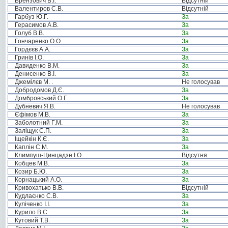
Брензович В.І.
Відсутній
Валентиров С.В.
Відсутній
Гарбуз Ю.Г.
За
Герасимов А.В.
За
Голуб В.В.
За
Гончаренко О.О.
За
Гордєєв А.А.
За
Гринів І.О.
За
Давиденко В.М.
За
Денисенко В.І.
За
Джемілєв М. .
Не голосував
Добродомов Д.Є.
За
Домбровський О.Г.
За
Дубневич Я.В.
Не голосував
Єфімов М.В.
За
Заболотний Г.М.
За
Заліщук С.П.
За
Іщейкін К.Є.
За
Каплін С.М.
За
Климпуш-Цинцадзе І.О.
Відсутня
Кобцев М.В.
За
Козир Б.Ю.
За
Корнацький А.О.
За
Кривохатько В.В.
Відсутній
Кудлаєнко С.В.
За
Куліченко І.І.
За
Курило В.С.
За
Кутовий Т.В.
За