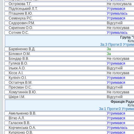
Острікова Т.Г.
Не голосувала
Підлісецький Л.Т.
Утримався
Пташник В.Ю.
Утрималась
Семенуха Р.С.
Утримався
Сидорович Р.М.
Відсутній
Скрипник О.О.
Не голосував
Сотник О.С.
Утрималась
Група "
Кіл
За:3 Проти:0 Утрим
Барвіненко В.Д.
За
Біловол О.М.
За
Бондар В.В.
Не голосував
Гуляєв В.О.
Утримався
Ільюк А.О.
Відсутній
Кіссе А.І.
Не голосував
Кулініч О.І.
Утримався
Остапчук В.М.
Утримався
Пресман О.С.
Відсутній
Хомутиннік В.Ю.
Не голосував
Шкіря І.М.
Відсутній
Фракція Ради
Кіл
За:1 Проти:0 Утрима
Амельченко В.В.
Утримався
Вітко А.Л.
Утримався
Галасюк В.В.
Утримався
Корчинська О.А.
Утрималась
Купрієнко О.В.
Утримався