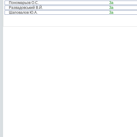
Пономарьов О.С.
За
Развадовський В.Й.
За
Шаповалов Ю.А.
За