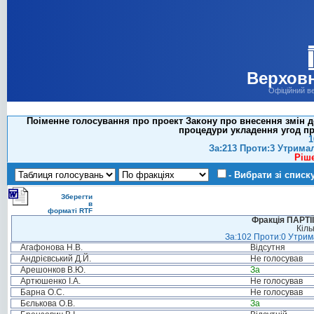
Верховн
Офіційний в
Поіменне голосування про проект Закону про внесення змін д
процедури укладення угод про
1
За:213 Проти:3 Утрима
Ріш
- Вибрати зі списк
Зберегти
в
форматі RTF
Фракція ПАРТ
Кіль
За:102 Проти:0 Утрима
Агафонова Н.В.
Відсутня
Андрієвський Д.Й.
Не голосував
Арешонков В.Ю.
За
Артюшенко І.А.
Не голосував
Барна О.С.
Не голосував
Бєлькова О.В.
За