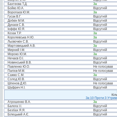
Бахтеєва Т.Д.
За
Бойко Ю.А.
Відсутній
Воропаєв Ю.М.
За
Гусак В.Г.
Відсутній
Добкін М.М.
Відсутній
Дунаєв С.В.
Відсутній
Іоффе Ю.Я.
Відсутній
Козак Т.Р.
За
Королевська Н.Ю.
За
Льовочкін С.В.
Відсутній
Мартовицький А.В.
За
Мирний І.М.
Відсутній
Мороко Ю.М.
За
Нечаєв О.І.
Відсутній
Новинський В.В.
Відсутній
Павленко Ю.О.
Не голосував
Папієв М.М.
Не голосував
Сажко С.М.
За
Солод Ю.В.
Відсутній
Шпенов Д.Ю.
Не голосував
Шуфрич Н.І.
Відсутній
Кіл
За:10 Проти:3 Утрима
Атрошенко В.А.
За
Балога І.І.
Відсутній
Безбах Я.Я.
Відсутній
Білецький А.Є.
Відсутній