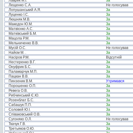
Лаврик М.І.
За
Лещенко С.А.
Не голосував
Лопушанський А.Я.
За
Луценко І.С.
За
Люшняк М.В.
За
Македон Ю.М.
За
Матвієнко А.С.
За
Матківський Б.М.
За
Мацола Р.М.
За
Мельниченко В.В.
За
Мусій О.С.
Не голосував
Найєм М. .
За
Насіров Р.М.
Відсутній
Нестеренко В.Г.
За
Онуфрик Б.С.
За
Паламарчук М.П.
За
Пацкан В.В.
За
Пинзеник В.М.
Утримався
Порошенко О.П.
За
Ревега О.В.
За
Рибчинський Є.Ю.
За
Розенблат Б.С.
За
Сабашук П.П.
За
Соловей Ю.І.
За
Співаковський О.В.
За
Сугоняко О.Л.
Не голосував
Ткачук Г.В.
За
Третьяков О.Ю.
За