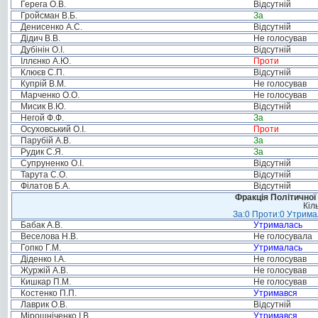
Герега О.В.
Відсутній
Гройсман В.Б.
За
Денисенко А.С.
Відсутній
Дідич В.В.
Не голосував
Дубінін О.І.
Відсутній
Іллєнко А.Ю.
Проти
Клюєв С.П.
Відсутній
Купрій В.М.
Не голосував
Марченко О.О.
Не голосував
Мисик В.Ю.
Відсутній
Негой Ф.Ф.
За
Осуховський О.І.
Проти
Парубій А.В.
За
Рудик С.Я.
За
Супруненко О.І.
Відсутній
Тарута С.О.
Відсутній
Філатов Б.А.
Відсутній
Фракція Політичної
Кіл
За:0 Проти:0 Утримал
Бабак А.В.
Утрималась
Веселова Н.В.
Не голосувала
Гопко Г.М.
Утрималась
Діденко І.А.
Не голосував
Журжій А.В.
Не голосував
Кишкар П.М.
Не голосував
Костенко П.П.
Утримався
Лаврик О.В.
Відсутній
Мірошніченко І.В.
Утримався