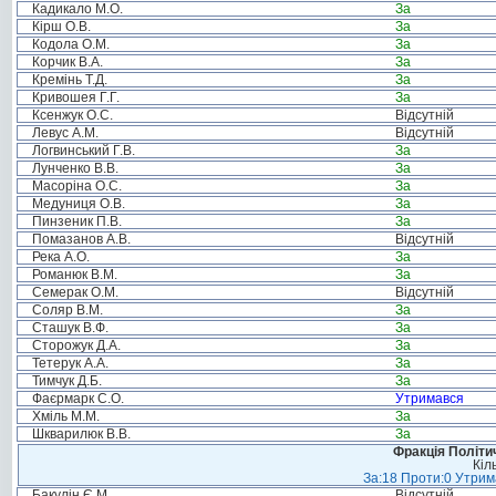
Кадикало М.О.
За
Кірш О.В.
За
Кодола О.М.
За
Корчик В.А.
За
Кремінь Т.Д.
За
Кривошея Г.Г.
За
Ксенжук О.С.
Відсутній
Левус А.М.
Відсутній
Логвинський Г.В.
За
Лунченко В.В.
За
Масоріна О.С.
За
Медуниця О.В.
За
Пинзеник П.В.
За
Помазанов А.В.
Відсутній
Река А.О.
За
Романюк В.М.
За
Семерак О.М.
Відсутній
Соляр В.М.
За
Сташук В.Ф.
За
Сторожук Д.А.
За
Тетерук А.А.
За
Тимчук Д.Б.
За
Фаєрмарк С.О.
Утримався
Хміль М.М.
За
Шкварилюк В.В.
За
Фракція Політич
Кіл
За:18 Проти:0 Утрима
Бакулін Є.М.
Відсутній