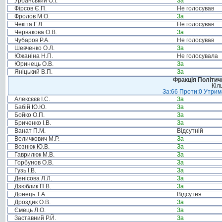
Урбанський О.І.
За
Фірсов Є.П.
Не голосував
Фролов М.О.
За
Чекіта Г.Л.
Не голосував
Червакова О.В.
За
Чубаров Р.А.
Не голосував
Шевченко О.Л.
За
Южаніна Н.П.
Не голосувала
Юринець О.В.
За
Яніцький В.П.
За
Фракція Політи
Кіл
За:66 Проти:0 Утрима
Алексєєв І.С.
За
Бабій Ю.Ю.
За
Бойко О.П.
За
Бриченко І.В.
За
Ванат П.М.
Відсутній
Величкович М.Р.
За
Вознюк Ю.В.
За
Гаврилюк М.В.
За
Горбунов О.В.
За
Гузь І.В.
За
Денісова Л.Л.
За
Дзюблик П.В.
За
Донець Т.А.
Відсутня
Дроздик О.В.
За
Ємець Л.О.
За
Заставний Р.Й.
За