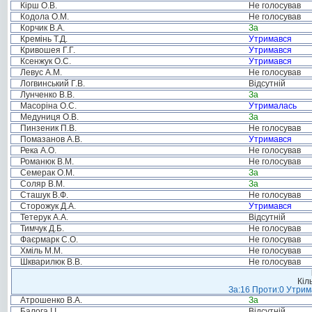
Кірш О.В.
Не голосував
Кодола О.М.
Не голосував
Корчик В.А.
За
Кремінь Т.Д.
Утримався
Кривошея Г.Г.
Утримався
Ксенжук О.С.
Утримався
Левус А.М.
Не голосував
Логвинський Г.В.
Відсутній
Лунченко В.В.
За
Масоріна О.С.
Утрималась
Медуниця О.В.
За
Пинзеник П.В.
Не голосував
Помазанов А.В.
Утримався
Река А.О.
Не голосував
Романюк В.М.
Не голосував
Семерак О.М.
За
Соляр В.М.
За
Сташук В.Ф.
Не голосував
Сторожук Д.А.
Утримався
Тетерук А.А.
Відсутній
Тимчук Д.Б.
Не голосував
Фаєрмарк С.О.
Не голосував
Хміль М.М.
Не голосував
Шкварилюк В.В.
Не голосував
Кіл
За:16 Проти:0 Утрима
Атрошенко В.А.
За
Балога І.І.
Відсутній