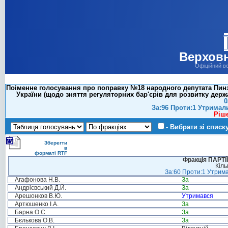
Верховн
Офіційний в
Поіменне голосування про поправку №18 народного депутата Пинзе
України (щодо зняття регуляторних бар'єрів для розвитку держ
0
За:96 Проти:1 Утримал
Ріш
- Вибрати зі списк
Зберегти
в
форматі RTF
Фракція ПАРТ
Кіль
За:60 Проти:1 Утрима
Агафонова Н.В.
За
Андрієвський Д.Й.
За
Арешонков В.Ю.
Утримався
Артюшенко І.А.
За
Барна О.С.
За
Бєлькова О.В.
За