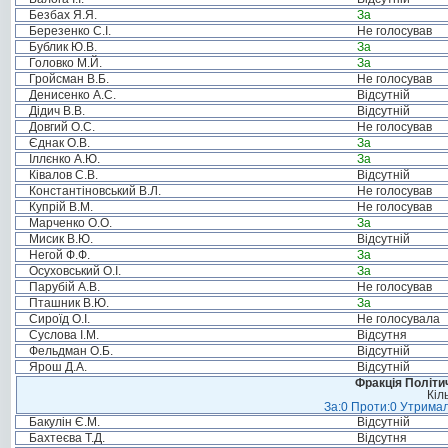
Безбах Я.Я.
За
Березенко С.І.
Не голосував
Бублик Ю.В.
За
Головко М.Й.
За
Гройсман В.Б.
Не голосував
Денисенко А.С.
Відсутній
Дідич В.В.
Відсутній
Довгий О.С.
Не голосував
Єднак О.В.
За
Іллєнко А.Ю.
За
Ківалов С.В.
Відсутній
Константіновський В.Л.
Не голосував
Купрій В.М.
Не голосував
Марченко О.О.
За
Мисик В.Ю.
Відсутній
Негой Ф.Ф.
За
Осуховський О.І.
За
Парубій А.В.
Не голосував
Пташник В.Ю.
За
Сироїд О.І.
Не голосувала
Суслова І.М.
Відсутня
Фельдман О.Б.
Відсутній
Ярош Д.А.
Відсутній
Фракція Політич
Кіл
За:0 Проти:0 Утримал
Бакулін Є.М.
Відсутній
Бахтеєва Т.Д.
Відсутня