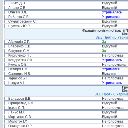
Лінько Д.В.
Відсутній
Ляшко О.В.
Відсутній
Огнєвіч З.Л.
Утрималась
Рибалка С.В.
Утримався
Скуратовський С.І.
Відсутній
Шухевич Ю.Р.
Відсутній
Фракція політичної партії
Кіл
За:3 Проти:0 Утрим
Абдуллін О.Р.
За
Власенко С.В.
Відсутній
Євтушок С.М.
За
Кириленко І.Г.
Не голосував
Кондратюк О.К.
Утрималась
Кужель О.В.
Не голосувала
Немиря Г.М.
Утримався
Савченко Н.В.
Відсутня
Тарасюк Б.І.
Не голосував
Шкрум А.І.
Утрималась
Гру
Кіл
За:0 Проти:0 Утрима
Бандуров В.В.
Не голосував
Гіршфельд А.М.
Відсутній
Івахів С.П.
Не голосував
Ланьо М.І.
Відсутній
Мартиняк С.В.
Відсутній
Молоток І.Ф.
Не голосував
Онищенко О.Р.
Не голосував