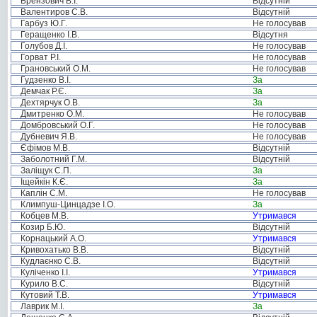
Брензович В.І.
Відсутній
Валентиров С.В.
Відсутній
Гарбуз Ю.Г.
Не голосував
Геращенко І.В.
Відсутня
Голубов Д.І.
Не голосував
Горват Р.І.
Не голосував
Грановський О.М.
Не голосував
Гудзенко В.І.
За
Демчак Р.Є.
За
Дехтярчук О.В.
За
Дмитренко О.М.
Не голосував
Домбровський О.Г.
Не голосував
Дубневич Я.В.
Не голосував
Єфімов М.В.
Відсутній
Заболотний Г.М.
Відсутній
Заліщук С.П.
За
Іщейкін К.Є.
За
Каплін С.М.
Не голосував
Климпуш-Цинцадзе І.О.
За
Кобцев М.В.
Утримався
Козир Б.Ю.
Відсутній
Корнацький А.О.
Утримався
Кривохатько В.В.
Відсутній
Кудлаєнко С.В.
Відсутній
Куліченко І.І.
Утримався
Курило В.С.
Відсутній
Кутовий Т.В.
Утримався
Лаврик М.І.
За