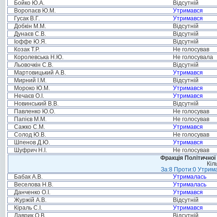
Бойко Ю.А.
Відсутній
Воропаєв Ю.М.
Утримався
Гусак В.Г.
Утримався
Добкін М.М.
Відсутній
Дунаєв С.В.
Відсутній
Іоффе Ю.Я.
Відсутній
Козак Т.Р.
Не голосував
Королевська Н.Ю.
Не голосувала
Льовочкін С.В.
Відсутній
Мартовицький А.В.
Утримався
Мирний І.М.
Відсутній
Мороко Ю.М.
Утримався
Нечаєв О.І.
Утримався
Новинський В.В.
Відсутній
Павленко Ю.О.
Не голосував
Папієв М.М.
Не голосував
Сажко С.М.
Утримався
Солод Ю.В.
Не голосував
Шпенов Д.Ю.
Утримався
Шуфрич Н.І.
Не голосував
Фракція Політичної
Кіл
За:8 Проти:0 Утрима
Бабак А.В.
Утрималась
Веселова Н.В.
Утрималась
Данченко О.І.
Утримався
Журжій А.В.
Відсутній
Кіраль С.І.
Утримався
Лаврик О.В.
Відсутній