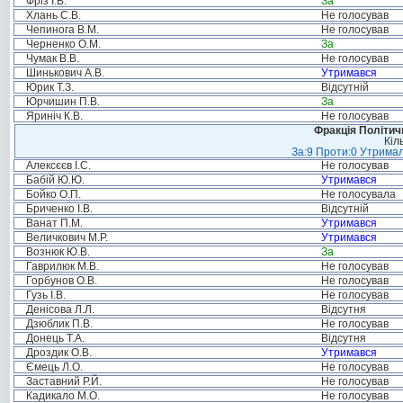
Фріз І.В.
За
Хлань С.В.
Не голосував
Чепинога В.М.
Не голосував
Черненко О.М.
За
Чумак В.В.
Не голосував
Шинькович А.В.
Утримався
Юрик Т.З.
Відсутній
Юрчишин П.В.
За
Яриніч К.В.
Не голосував
Фракція Політи
Кіл
За:9 Проти:0 Утримал
Алексєєв І.С.
Не голосував
Бабій Ю.Ю.
Утримався
Бойко О.П.
Не голосувала
Бриченко І.В.
Відсутній
Ванат П.М.
Утримався
Величкович М.Р.
Утримався
Вознюк Ю.В.
За
Гаврилюк М.В.
Не голосував
Горбунов О.В.
Не голосував
Гузь І.В.
Не голосував
Денісова Л.Л.
Відсутня
Дзюблик П.В.
Не голосував
Донець Т.А.
Відсутня
Дроздик О.В.
Утримався
Ємець Л.О.
Не голосував
Заставний Р.Й.
Не голосував
Кадикало М.О.
Не голосував