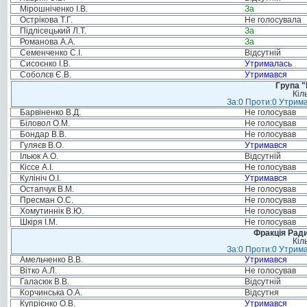
Мірошніченко І.В.
За
Острікова Т.Г.
Не голосувала
Підлісецький Л.Т.
За
Романова А.А.
За
Семенченко С.І.
Відсутній
Сисоєнко І.В.
Утрималась
Соболєв Є.В.
Утримався
Група "
Кіл
За:0 Проти:0 Утрима
Барвіненко В.Д.
Не голосував
Біловол О.М.
Не голосував
Бондар В.В.
Не голосував
Гуляєв В.О.
Утримався
Ільюк А.О.
Відсутній
Кіссе А.І.
Не голосував
Кулініч О.І.
Утримався
Остапчук В.М.
Не голосував
Пресман О.С.
Не голосував
Хомутиннік В.Ю.
Не голосував
Шкіря І.М.
Не голосував
Фракція Ради
Кіл
За:0 Проти:0 Утрима
Амельченко В.В.
Утримався
Вітко А.Л.
Не голосував
Галасюк В.В.
Відсутній
Корчинська О.А.
Відсутня
Купрієнко О.В.
Утримався