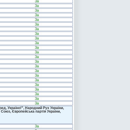
За
За
За
За
За
За
За
За
За
За
За
За
За
За
За
За
За
За
За
За
За
За
За
д, Україно!”, Народний Рух України,
 Союз, Європейська партія України,
За