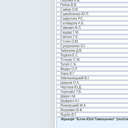
Пшонка А.В.
Рибак В.В.
Савчук О.В.
Самойленко Ю.П.
Сафіуллін Р.С.
Селіваров А.Б.
Сівкович В.Л.
Скудар Г.М.
Смітюх Г.Є.
Стоян О.М.
Супруненко О.І.
Табачник Д.В.
Тедеєв Е.С.
Тітенко С.М.
Тулуб С.Б.
Федун О.Л.
Хара В.Г.
Хмельницький В.І.
Царьов О.А.
Чертков Ю.Д.
Чорновіл Т.В.
Шкіря І.М.
Шуфрич Н.І.
Янковський М.А.
Янукович В.Ф.
Яцуба В.Г.
Фракція “Блок Юлії Тимошенко" (політи