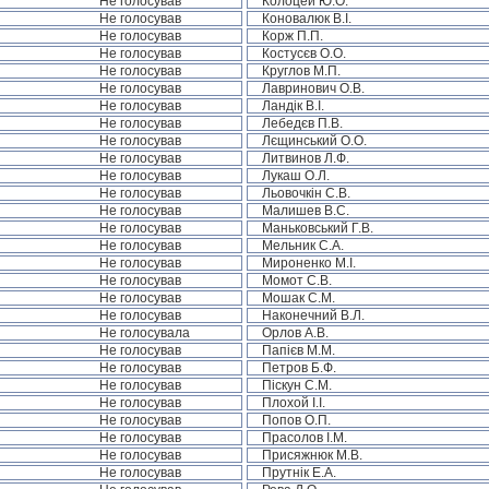
Не голосував
Колоцей Ю.О.
Не голосував
Коновалюк В.І.
Не голосував
Корж П.П.
Не голосував
Костусєв О.О.
Не голосував
Круглов М.П.
Не голосував
Лавринович О.В.
Не голосував
Ландік В.І.
Не голосував
Лебедєв П.В.
Не голосував
Лєщинський О.О.
Не голосував
Литвинов Л.Ф.
Не голосував
Лукаш О.Л.
Не голосував
Льовочкін С.В.
Не голосував
Малишев В.С.
Не голосував
Маньковський Г.В.
Не голосував
Мельник С.А.
Не голосував
Мироненко М.І.
Не голосував
Момот С.В.
Не голосував
Мошак С.М.
Не голосував
Наконечний В.Л.
Не голосувала
Орлов А.В.
Не голосував
Папієв М.М.
Не голосував
Петров Б.Ф.
Не голосував
Піскун С.М.
Не голосував
Плохой І.І.
Не голосував
Попов О.П.
Не голосував
Прасолов І.М.
Не голосував
Присяжнюк М.В.
Не голосував
Прутнік Е.А.