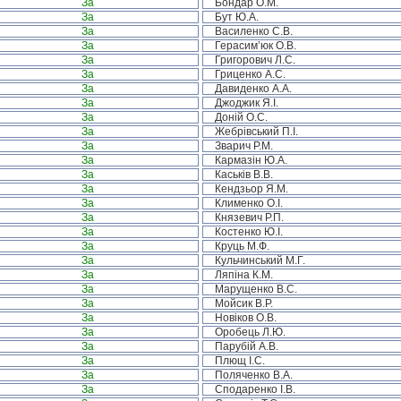
За
Бондар О.М.
За
Бут Ю.А.
За
Василенко С.В.
За
Герасим’юк О.В.
За
Григорович Л.С.
За
Гриценко А.С.
За
Давиденко А.А.
За
Джоджик Я.І.
За
Доній О.С.
За
Жебрівський П.І.
За
Зварич Р.М.
За
Кармазін Ю.А.
За
Каськів В.В.
За
Кендзьор Я.М.
За
Клименко О.І.
За
Князевич Р.П.
За
Костенко Ю.І.
За
Круць М.Ф.
За
Кульчинський М.Г.
За
Ляпіна К.М.
За
Марущенко В.С.
За
Мойсик В.Р.
За
Новіков О.В.
За
Оробець Л.Ю.
За
Парубій А.В.
За
Плющ І.С.
За
Поляченко В.А.
За
Сподаренко І.В.