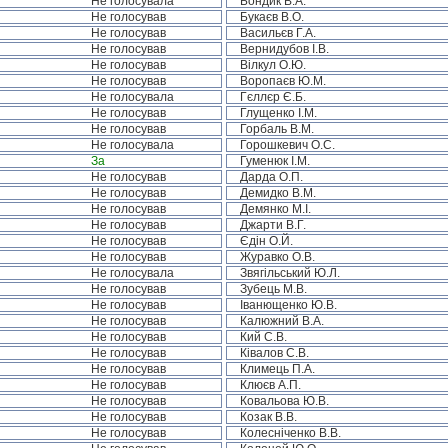
Не голосувала
Бондик В.А.
Не голосував
Букаєв В.О.
Не голосував
Васильєв Г.А.
Не голосував
Вернидубов І.В.
Не голосував
Вілкул О.Ю.
Не голосував
Воропаєв Ю.М.
Не голосувала
Гєллєр Є.Б.
Не голосував
Глущенко І.М.
Не голосував
Горбаль В.М.
Не голосувала
Горошкевич О.С.
За
Гуменюк І.М.
Не голосував
Дарда О.П.
Не голосував
Демидко В.М.
Не голосував
Демянко М.І.
Не голосував
Джарти В.Г.
Не голосував
Єдін О.Й.
Не голосував
Журавко О.В.
Не голосувала
Звягільський Ю.Л.
Не голосував
Зубець М.В.
Не голосував
Іванющенко Ю.В.
Не голосував
Калюжний В.А.
Не голосував
Кий С.В.
Не голосував
Ківалов С.В.
Не голосував
Климець П.А.
Не голосував
Клюєв А.П.
Не голосував
Ковальова Ю.В.
Не голосував
Козак В.В.
Не голосував
Колесніченко В.В.