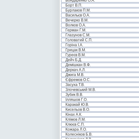
Бондаренко О.А.
Борт В.П.
Бурлаков П.М.
Васильєв О.А.
Вечерко В.М.
Волков О.А.
Герман Г.М.
Глазунов С.М.
Головатий С.П.
Горіна І.А.
Грицак В.М.
Гуреєв В.М.
Дейч Б.Д.
Демішкан В.Ф.
Деркач А.Л.
Джига М.В.
Єфремов О.С.
Засуха Т.В.
Злочевський М.В.
Зубик В.В.
Ілляшов Г.О.
Каракай Ю.В.
Кисельов В.О.
Кінах А.К.
Клімов Л.М.
Клюєв С.П.
Кожара Л.О.
Колесніков Б.В.