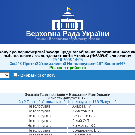
Верховна Рада України
Офіційний вебпортал парламенту України
кону про першочергові заходи щодо запобігання негативним наслідк
змін до деяких законодавчих актів України (№3309-4) - за основу
29.10.2008 14:05
За:248 Проти:2 Утрималися:0 Не голосували:197 Всього:447
Рішення прийнято
- Вибрати зі списку
Фракція Партії регіонів у Верховній Раді України
Кількість депутатів: 175
За:2 Проти:2 Утрималися:0 Не голосували:168 Відсутні:3
Не голосував
Акімова І.М.
Не голосував
Ахметов Р.Л.
Не голосувала
Бевзенко В.Ф.
Не голосувала
Білий О.П.
Не голосувала
Богуслаєв В.О.
Не голосував
Бондаренко В.В.