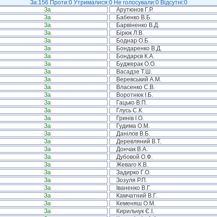
За:156 Проти:0 Утрималися:0 Не голосували:0 Відсутні:0
За
Арутюнов Г.Р.
За
Бабенко В.Б.
За
Барвіненко В.Д.
За
Бірюк Л.В.
За
Боднар О.Б.
За
Бондаренко В.Д.
За
Бондарєв К.А.
За
Буджерак О.О.
За
Васадзе Т.Ш.
За
Веревський А.М.
За
Власенко С.В.
За
Воротнюк І.Б.
За
Гацько В.П.
За
Глусь С.К.
За
Гринів І.О.
За
Гудима О.М.
За
Данілов В.Б.
За
Деревляний В.Т.
За
Дончак В.А.
За
Дубовой О.Ф.
За
Жеваго К.В.
За
Задирко Г.О.
За
Зозуля Р.П.
За
Іваненко В.Г.
За
Камчатний В.Г.
За
Кеменяш О.М.
За
Кирильчук Є.І.