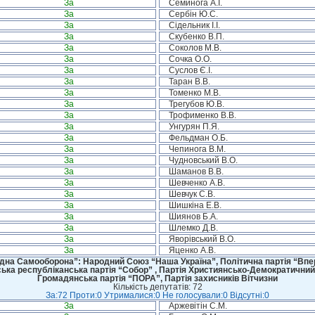
За
Семинога А.І.
За
Сербін Ю.С.
За
Сідельник І.І.
За
Скубенко В.П.
За
Соколов М.В.
За
Сочка О.О.
За
Суслов Є.І.
За
Таран В.В.
За
Томенко М.В.
За
Трегубов Ю.В.
За
Трофименко В.В.
За
Унгурян П.Я.
За
Фельдман О.Б.
За
Чепинога В.М.
За
Чудновський В.О.
За
Шаманов В.В.
За
Шевченко А.В.
За
Шевчук С.В.
За
Шишкіна Е.В.
За
Шиянов Б.А.
За
Шлемко Д.В.
За
Яворівський В.О.
За
Яценко А.В.
дна Самооборона”: Народний Союз “Наша Україна”, Політична партія “Впере
ська республіканська партія “Собор” , Партія Християнсько-Демократичний
Громадянська партія “ПОРА”, Партія захисників Вітчизни
Кількість депутатів: 72
За:72 Проти:0 Утрималися:0 Не голосували:0 Відсутні:0
За
Аржевітін С.М.