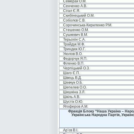
Семерак О.М.
Сенченко А.В.
Сігал Є.Я.
Скибінецький О.М.
Соболєв С.В.
Сорочинська-Кириленко Р.М.
Стешенко О.М.
Сушкевич В.М.
Терьохін С.А.
Трайдук М.Ф.
Триндюк Ю.Г.
Уколов В.О.
Федорчук Я.П.
Філенко В.П.
Черпіцький О.З.
Шаго Є.П.
Швець В.Д.
Шевчук О.Б.
Шепелев О.О.
Шишкіна З.Л.
Шкіль А.В.
Шустік О.Ю.
Ягоферов А.М.
Фракція Блоку “Наша Україна – Наро
Українська Народна Партія, Україн
Ар’єв В.І.