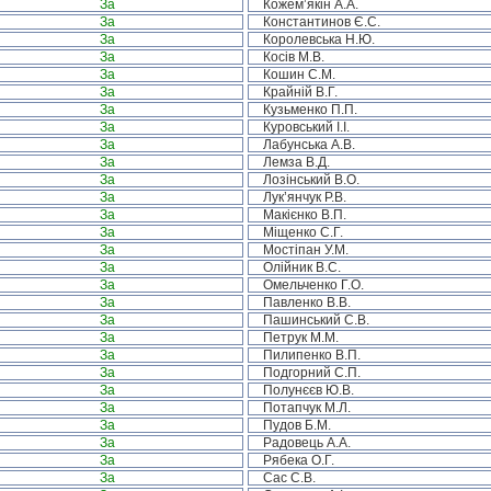
За
Кожем’якін А.А.
За
Константинов Є.С.
За
Королевська Н.Ю.
За
Косів М.В.
За
Кошин С.М.
За
Крайній В.Г.
За
Кузьменко П.П.
За
Куровський І.І.
За
Лабунська А.В.
За
Лемза В.Д.
За
Лозінський В.О.
За
Лук’янчук Р.В.
За
Макієнко В.П.
За
Міщенко С.Г.
За
Мостіпан У.М.
За
Олійник В.С.
За
Омельченко Г.О.
За
Павленко В.В.
За
Пашинський С.В.
За
Петрук М.М.
За
Пилипенко В.П.
За
Подгорний С.П.
За
Полунєєв Ю.В.
За
Потапчук М.Л.
За
Пудов Б.М.
За
Радовець А.А.
За
Рябека О.Г.
За
Сас С.В.