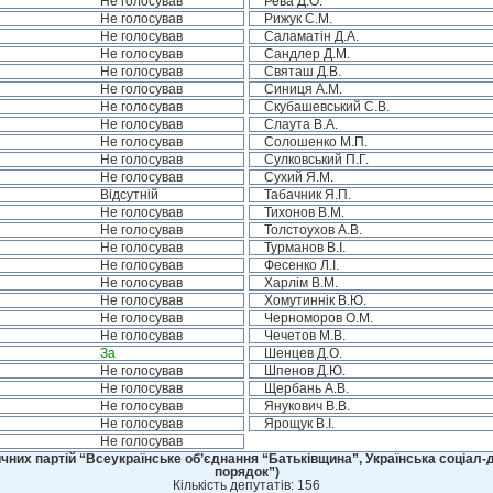
Не голосував
Рева Д.О.
Не голосував
Рижук С.М.
Не голосував
Саламатін Д.А.
Не голосував
Сандлер Д.М.
Не голосував
Святаш Д.В.
Не голосував
Синиця А.М.
Не голосував
Скубашевський С.В.
Не голосував
Слаута В.А.
Не голосував
Солошенко М.П.
Не голосував
Сулковський П.Г.
Не голосував
Сухий Я.М.
Відсутній
Табачник Я.П.
Не голосував
Тихонов В.М.
Не голосував
Толстоухов А.В.
Не голосував
Турманов В.І.
Не голосував
Фесенко Л.І.
Не голосував
Харлім В.М.
Не голосував
Хомутиннік В.Ю.
Не голосував
Черноморов О.М.
Не голосував
Чечетов М.В.
За
Шенцев Д.О.
Не голосував
Шпенов Д.Ю.
Не голосував
Щербань А.В.
Не голосував
Янукович В.В.
Не голосував
Ярощук В.І.
Не голосував
чних партій “Всеукраїнське об’єднання “Батьківщина”, Українська соціал-д
порядок”)
Кількість депутатів: 156