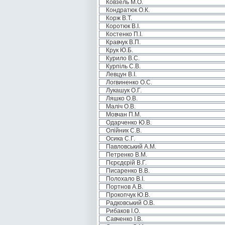
Ковзель М.О.
Кондратюк О.К.
Корж В.Т.
Коротюк В.І.
Костенко П.І.
Кравчук В.П.
Крук Ю.Б.
Курило В.С.
Курпіль С.В.
Левцун В.І.
Логвиненко О.С.
Лукашук О.Г.
Ляшко О.В.
Маліч О.В.
Мовчан П.М.
Одарченко Ю.В.
Олійник С.В.
Осика С.Г.
Павловський А.М.
Петренко В.М.
Пєрєдєрій В.Г.
Писаренко В.В.
Полохало В.І.
Портнов А.В.
Прокопчук Ю.В.
Радковський О.В.
Рибаков І.О.
Савченко І.В.