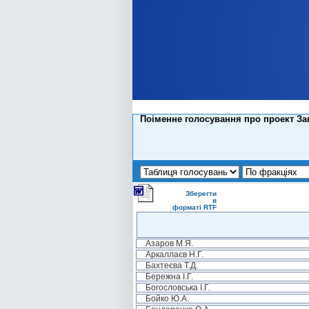
Поіменне голосування про проект За
Зберегти
в
форматі RTF
Азаров М.Я.
Аркаллаєв Н.Г.
Бахтеєва Т.Д.
Бережна І.Г.
Богословська І.Г.
Бойко Ю.А.