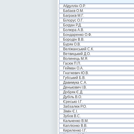
Абдуллін О.Р.
Бабаєв О.М.
Баграєв М.Г.
Білорус О.Г.
Богдан Р.Д.
Болюра А.В.
Бондаренко О.Ф.
Бородін В.В.
Буряк О.В.
Веліжанський С.К.
Ветвицький Д.О.
Волинець М.Я.
Гасюк П.П.
Гейман О.А.
Гнаткевич Ю.В.
Губський Б.В.
Давимука С.А.
Денькович І.В.
Добряк Є.Д.
Дубіль В.О.
Єресько І.Г.
Забзалюк Р.О.
Зімін Є.І.
Зубов В.С.
Кальченко В.М.
Каплієнко В.В.
Кириленко І.Г.