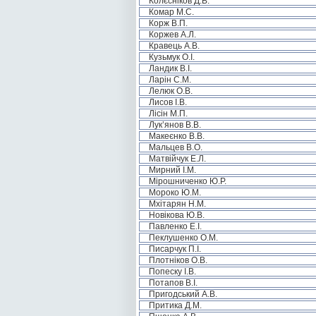
Колєсніков Д.В.
Комар М.С.
Корж В.П.
Коржев А.Л.
Кравець А.В.
Кузьмук О.І.
Ландик В.І.
Ларін С.М.
Лелюк О.В.
Лисов І.В.
Лісін М.П.
Лук’янов В.В.
Макеєнко В.В.
Мальцев В.О.
Матвійчук Е.Л.
Мирний І.М.
Мірошниченко Ю.Р.
Мороко Ю.М.
Мхітарян Н.М.
Новікова Ю.В.
Павленко Е.І.
Пеклушенко О.М.
Писарчук П.І.
Плотніков О.В.
Попеску І.В.
Потапов В.І.
Пригодський А.В.
Притика Д.М.