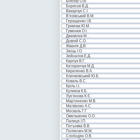
Білозір О.В.
Борисов В.Д.
Вакарчук С.І.
В’язівський В.М.
Геращенко І.В.
Гримчак Ю.М.
Гуменюк О.І.
Джемілєв М. .
Довгий С.О.
Жванія Д.В.
Заєць І.О.
Зейналов Е.Д.
Карпук В.Г.
Катеринчук М.Д.
Кириленко В.А.
Ключковський Ю.Б.
Коваль В.С.
Кріль І.І.
Куликов К.Б.
Лук’янова К.Є.
Мартиненко М.В.
Матвієнко А.С.
Москаль Г.Г.
Омельченко О.О.
Палиця І.П.
Петьовка В.В.
Полянчич М.М.
Слободян О.В.