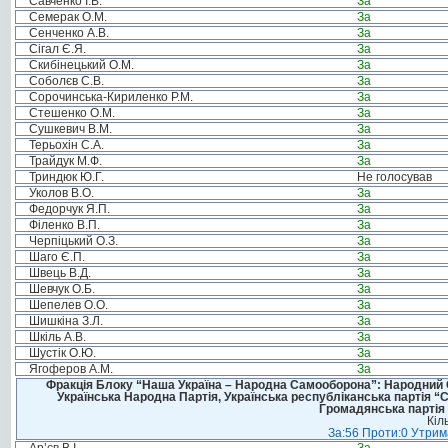
Савченко І.В.
За
Семерак О.М.
За
Сенченко А.В.
За
Сігал Є.Я.
За
Скибінецький О.М.
За
Соболєв С.В.
За
Сорочинська-Кириленко Р.М.
За
Стешенко О.М.
За
Сушкевич В.М.
За
Терьохін С.А.
За
Трайдук М.Ф.
За
Триндюк Ю.Г.
Не голосував
Уколов В.О.
За
Федорчук Я.П.
За
Філенко В.П.
За
Черпіцький О.З.
За
Шаго Є.П.
За
Швець В.Д.
За
Шевчук О.Б.
За
Шепелев О.О.
За
Шишкіна З.Л.
За
Шкіль А.В.
За
Шустік О.Ю.
За
Ягоферов А.М.
За
Фракція Блоку “Наша Україна – Народна Самооборона”: Народний Со
Українська Народна Партія, Українська республіканська партія “
Громадянська партія 
Кіл
За:56 Проти:0 Утрима