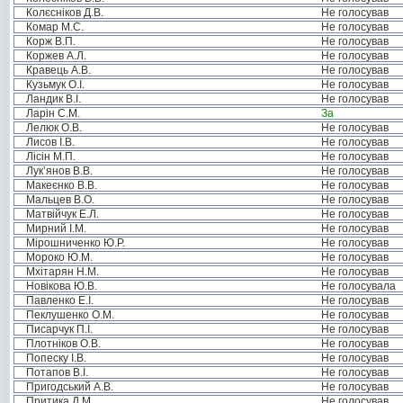
Колєсніков Д.В.
Не голосував
Комар М.С.
Не голосував
Корж В.П.
Не голосував
Коржев А.Л.
Не голосував
Кравець А.В.
Не голосував
Кузьмук О.І.
Не голосував
Ландик В.І.
Не голосував
Ларін С.М.
За
Лелюк О.В.
Не голосував
Лисов І.В.
Не голосував
Лісін М.П.
Не голосував
Лук’янов В.В.
Не голосував
Макеєнко В.В.
Не голосував
Мальцев В.О.
Не голосував
Матвійчук Е.Л.
Не голосував
Мирний І.М.
Не голосував
Мірошниченко Ю.Р.
Не голосував
Мороко Ю.М.
Не голосував
Мхітарян Н.М.
Не голосував
Новікова Ю.В.
Не голосувала
Павленко Е.І.
Не голосував
Пеклушенко О.М.
Не голосував
Писарчук П.І.
Не голосував
Плотніков О.В.
Не голосував
Попеску І.В.
Не голосував
Потапов В.І.
Не голосував
Пригодський А.В.
Не голосував
Притика Д.М.
Не голосував