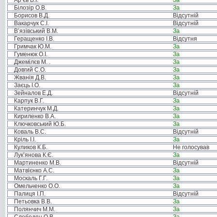
Ар’єв В.І.
За
Білозір О.В.
За
Борисов В.Д.
Відсутній
Вакарчук С.І.
Відсутній
В’язівський В.М.
За
Геращенко І.В.
Відсутня
Гримчак Ю.М.
За
Гуменюк О.І.
За
Джемілєв М. .
За
Довгий С.О.
За
Жванія Д.В.
За
Заєць І.О.
За
Зейналов Е.Д.
Відсутній
Карпук В.Г.
За
Катеринчук М.Д.
За
Кириленко В.А.
За
Ключковський Ю.Б.
За
Коваль В.С.
Відсутній
Кріль І.І.
За
Куликов К.Б.
Не голосував
Лук’янова К.Є.
За
Мартиненко М.В.
Відсутній
Матвієнко А.С.
За
Москаль Г.Г.
За
Омельченко О.О.
За
Палиця І.П.
Відсутній
Петьовка В.В.
За
Полянчич М.М.
За