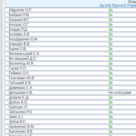
Кіль
За:146 Проти:0 Утрим
Абдуллін О.Р.
За
Бабаєв О.М.
За
Баграєв М.Г.
За
Білорус О.Г.
За
Богдан Р.Д.
За
Болюра А.В.
За
Бондаренко О.Ф.
За
Бородін В.В.
За
Буряк О.В.
За
Веліжанський С.К.
За
Ветвицький Д.О.
За
Волинець М.Я.
За
Гасюк П.П.
За
Гейман О.А.
За
Гнаткевич Ю.В.
За
Губський Б.В.
За
Давимука С.А.
За
Денькович І.В.
Не голосував
Добряк Є.Д.
За
Дубіль В.О.
За
Єресько І.Г.
За
Забзалюк Р.О.
За
Зімін Є.І.
За
Зубов В.С.
За
Кальченко В.М.
За
Каплієнко В.В.
За