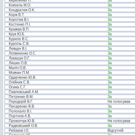
Кириленко І.Г.
За
Ковзель М.О.
За
Кондратюк О.К.
За
Корж В.Т.
За
Коротюк В.І.
За
Костенко П.І.
За
Кравчук В.П.
За
Крук Ю.Б.
За
Курило В.С.
За
Курпіль С.В.
За
Левцун В.І.
За
Логвиненко О.С.
За
Лукашук О.Г.
За
Ляшко О.В.
За
Маліч О.В.
За
Мовчан П.М.
За
Одарченко Ю.В.
За
Олійник С.В.
За
Осика С.Г.
За
Павловський А.М.
За
Петренко В.М.
За
Пєрєдєрій В.Г.
Не голосував
Писаренко В.В.
За
Полохало В.І.
За
Портнов А.В.
За
Прокопчук Ю.В.
Не голосував
Радковський О.В.
За
Рибаков І.О.
Відсутній