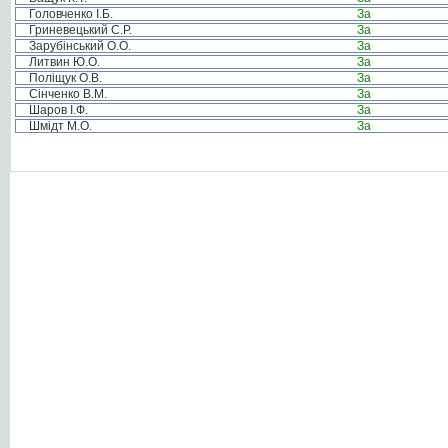
Головченко І.Б.
За
Гриневецький С.Р.
За
Зарубінський О.О.
За
Литвин Ю.О.
За
Поліщук О.В.
За
Сінченко В.М.
За
Шаров І.Ф.
За
Шмідт М.О.
За