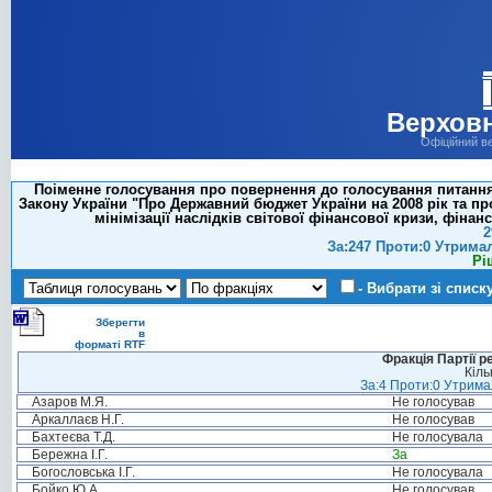
Верховн
Офіційний в
Поіменне голосування про повернення до голосування питання
Закону України "Про Державний бюджет України на 2008 рік та пр
мінімізації наслідків світової фінансової кризи, фіна
2
За:247 Проти:0 Утрима
Рі
- Вибрати зі списк
Зберегти
в
форматі RTF
Фракція Партії р
Кіль
За:4 Проти:0 Утримал
Азаров М.Я.
Не голосував
Аркаллаєв Н.Г.
Не голосував
Бахтеєва Т.Д.
Не голосувала
Бережна І.Г.
За
Богословська І.Г.
Не голосувала
Бойко Ю.А.
Не голосував