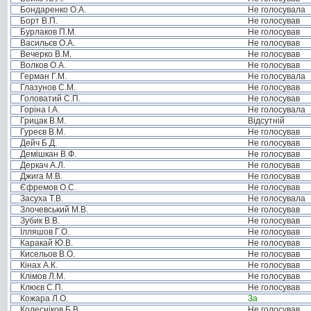
Бондаренко О.А.
Не голосувала
Борт В.П.
Не голосував
Бурлаков П.М.
Не голосував
Васильєв О.А.
Не голосував
Вечерко В.М.
Не голосував
Волков О.А.
Не голосував
Герман Г.М.
Не голосувала
Глазунов С.М.
Не голосував
Головатий С.П.
Не голосував
Горіна І.А.
Не голосувала
Грицак В.М.
Відсутній
Гуреєв В.М.
Не голосував
Дейч Б.Д.
Не голосував
Демішкан В.Ф.
Не голосував
Деркач А.Л.
Не голосував
Джига М.В.
Не голосував
Єфремов О.С.
Не голосував
Засуха Т.В.
Не голосувала
Злочевський М.В.
Не голосував
Зубик В.В.
Не голосував
Ілляшов Г.О.
Не голосував
Каракай Ю.В.
Не голосував
Кисельов В.О.
Не голосував
Кінах А.К.
Не голосував
Клімов Л.М.
Не голосував
Клюєв С.П.
Не голосував
Кожара Л.О.
За
Колесніков Б.В.
Не голосував