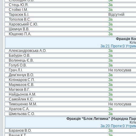
Слободян О.В.
За
Стець Ю.Я.
За
Стойко І.М.
За
Тарасюк Б.І.
Відсутній
Тополов В.С.
За
Харовський С.Ю.
За
Шемчук В.В.
За
Ющенко П.А.
За
Фракція Ком
Кіл
За:21 Проти:0 Утрим
Александровська А.О.
За
Бабурін О.В.
За
Волинець Є.В.
За
Голуб О.В.
За
Грач Л.І.
Не голосував
Дем’янчук В.О.
За
Кілінкаров С.П.
За
Мармазов Є.В.
За
Матвєєв В.Г.
За
Найдьонов А.М.
За
Самойлик К.С.
За
Тимошенко М.М.
Не голосував
Храпов С.А.
За
Шмельова С.О.
За
Фракція “Блок Литвина” (Народна Парті
Кіл
За:20 Проти:0 Утрим
Баранов В.О.
За
Ващук К.Т.
За