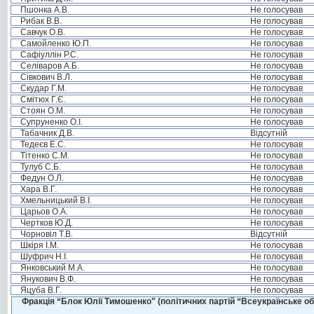
Пшонка А.В.
Не голосував
Рибак В.В.
Не голосував
Савчук О.В.
Не голосував
Самойленко Ю.П.
Не голосував
Сафіуллін Р.С.
Не голосував
Селіваров А.Б.
Не голосував
Сівкович В.Л.
Не голосував
Скудар Г.М.
Не голосував
Смітюх Г.Є.
Не голосував
Стоян О.М.
Не голосував
Супруненко О.І.
Не голосував
Табачник Д.В.
Відсутній
Тедеєв Е.С.
Не голосував
Тітенко С.М.
Не голосував
Тулуб С.Б.
Не голосував
Федун О.Л.
Не голосував
Хара В.Г.
Не голосував
Хмельницький В.І.
Не голосував
Царьов О.А.
Не голосував
Чертков Ю.Д.
Не голосував
Чорновіл Т.В.
Відсутній
Шкіря І.М.
Не голосував
Шуфрич Н.І.
Не голосував
Янковський М.А.
Не голосував
Янукович В.Ф.
Не голосував
Яцуба В.Г.
Не голосував
Фракція “Блок Юлії Тимошенко" (політичних партій “Всеукраїнське об