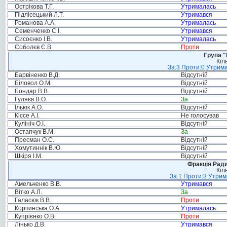
Острікова Т.Г.
Утрималась
Підлісецький Л.Т.
Утримався
Романова А.А.
Утрималась
Семенченко С.І.
Утримався
Сисоєнко І.В.
Утрималась
Соболєв Є.В.
Проти
Група "
Кіл
За:3 Проти:0 Утрима
Барвіненко В.Д.
Відсутній
Біловол О.М.
Відсутній
Бондар В.В.
Відсутній
Гуляєв В.О.
За
Ільюк А.О.
Відсутній
Кіссе А.І.
Не голосував
Кулініч О.І.
Відсутній
Остапчук В.М.
За
Пресман О.С.
Відсутній
Хомутиннік В.Ю.
Відсутній
Шкіря І.М.
Відсутній
Фракція Ради
Кіл
За:1 Проти:3 Утрим
Амельченко В.В.
Утримався
Вітко А.Л.
За
Галасюк В.В.
Проти
Корчинська О.А.
Утрималась
Купрієнко О.В.
Проти
Лінько Д.В.
Утримався