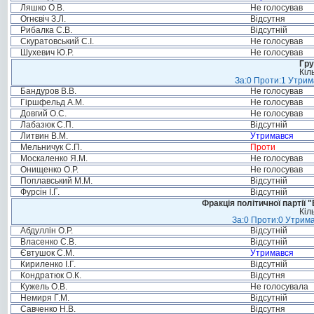
Ляшко О.В.
Не голосував
Огнєвіч З.Л.
Відсутня
Рибалка С.В.
Відсутній
Скуратовський С.І.
Не голосував
Шухевич Ю.Р.
Не голосував
Гру
Кіл
За:0 Проти:1 Утрим
Бандуров В.В.
Не голосував
Гіршфельд А.М.
Не голосував
Довгий О.С.
Не голосував
Лабазюк С.П.
Відсутній
Литвин В.М.
Утримався
Мельничук С.П.
Проти
Москаленко Я.М.
Не голосував
Онищенко О.Р.
Не голосував
Поплавський М.М.
Відсутній
Фурсін І.Г.
Відсутній
Фракція політичної партії
Кіл
За:0 Проти:0 Утрима
Абдуллін О.Р.
Відсутній
Власенко С.В.
Відсутній
Євтушок С.М.
Утримався
Кириленко І.Г.
Відсутній
Кондратюк О.К.
Відсутня
Кужель О.В.
Не голосувала
Немиря Г.М.
Відсутній
Савченко Н.В.
Відсутня