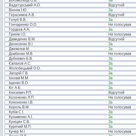
Богомолець О.В.
За
Вадатурський А.О.
Відсутній
Вінник І.Ю.
За
Герасимов А.В.
Відсутній
Голуб В.В.
За
Гончаренко О.О.
Не голосував
Гордєєв А.А.
За
Гринів І.О.
Не голосував
Давиденко В.М.
Відсутній
Денисенко В.І.
За
Джемілєв М. .
За
Довбенко М.В.
Не голосував
Дубневич Б.В.
За
Євлахов А.С.
За
Жолобецький О.О.
За
Загорій Г.В.
За
Іонова М.М.
За
Іщенко В.О.
За
Кіт А.Б.
За
Князевич Р.П.
Відсутній
Козаченко Л.П.
Не голосував
Кононенко І.В.
За
Король В.М.
Не голосував
Кубів С.І.
За
Кузьменко А.І.
За
Куніцин С.В.
За
Курячий М.П.
За
Кучер М.І.
Не голосував