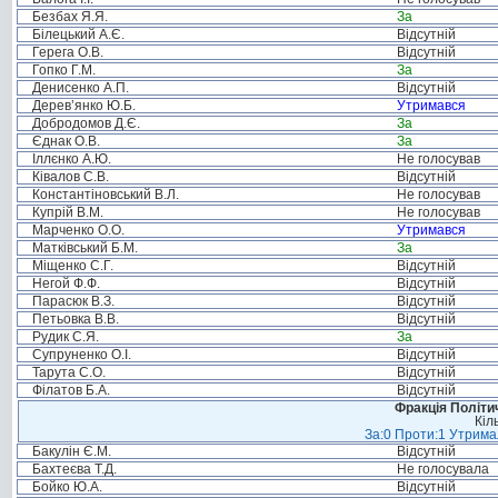
Безбах Я.Я.
За
Білецький А.Є.
Відсутній
Герега О.В.
Відсутній
Гопко Г.М.
За
Денисенко А.П.
Відсутній
Дерев’янко Ю.Б.
Утримався
Добродомов Д.Є.
За
Єднак О.В.
За
Іллєнко А.Ю.
Не голосував
Ківалов С.В.
Відсутній
Константіновський В.Л.
Не голосував
Купрій В.М.
Не голосував
Марченко О.О.
Утримався
Матківський Б.М.
За
Міщенко С.Г.
Відсутній
Негой Ф.Ф.
Відсутній
Парасюк В.З.
Відсутній
Петьовка В.В.
Відсутній
Рудик С.Я.
За
Супруненко О.І.
Відсутній
Тарута С.О.
Відсутній
Філатов Б.А.
Відсутній
Фракція Політич
Кіл
За:0 Проти:1 Утримал
Бакулін Є.М.
Відсутній
Бахтеєва Т.Д.
Не голосувала
Бойко Ю.А.
Відсутній