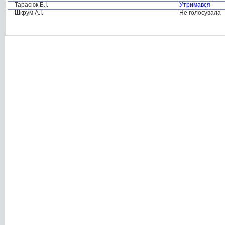
Тарасюк Б.І.
Утримався
Шкрум А.І.
Не голосувала