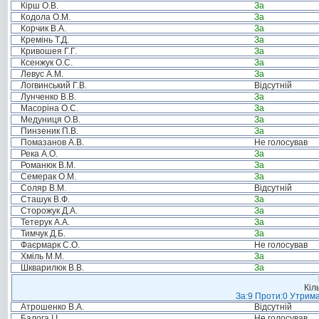
Кірш О.В.
За
Кодола О.М.
За
Корчик В.А.
За
Кремінь Т.Д.
За
Кривошея Г.Г.
За
Ксенжук О.С.
За
Левус А.М.
За
Логвинський Г.В.
Відсутній
Лунченко В.В.
За
Масоріна О.С.
За
Медуниця О.В.
За
Пинзеник П.В.
За
Помазанов А.В.
Не голосував
Река А.О.
За
Романюк В.М.
За
Семерак О.М.
За
Соляр В.М.
Відсутній
Сташук В.Ф.
За
Сторожук Д.А.
За
Тетерук А.А.
За
Тимчук Д.Б.
За
Фаєрмарк С.О.
Не голосував
Хміль М.М.
За
Шкварилюк В.В.
За
Кіл
За:9 Проти:0 Утрима
Атрошенко В.А.
Відсутній
Балога І.І.
Не голосував