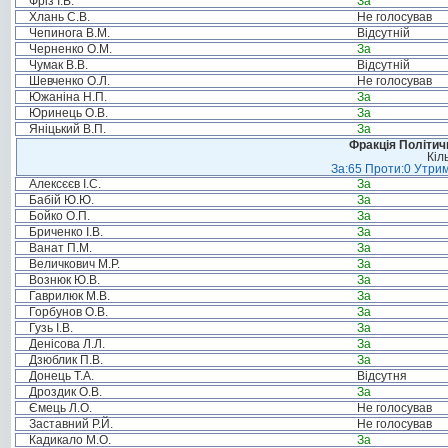
Фріз І.В.
За
Хлань С.В.
Не голосував
Чепинога В.М.
Відсутній
Черненко О.М.
За
Чумак В.В.
Відсутній
Шевченко О.Л.
Не голосував
Южаніна Н.П.
За
Юринець О.В.
За
Яніцький В.П.
За
Фракція Політи
Кіл
За:65 Проти:0 Утрим
Алексєєв І.С.
За
Бабій Ю.Ю.
За
Бойко О.П.
За
Бриченко І.В.
За
Ванат П.М.
За
Величкович М.Р.
За
Вознюк Ю.В.
За
Гаврилюк М.В.
За
Горбунов О.В.
За
Гузь І.В.
За
Денісова Л.Л.
За
Дзюблик П.В.
За
Донець Т.А.
Відсутня
Дроздик О.В.
За
Ємець Л.О.
Не голосував
Заставний Р.Й.
Не голосував
Кадикало М.О.
За