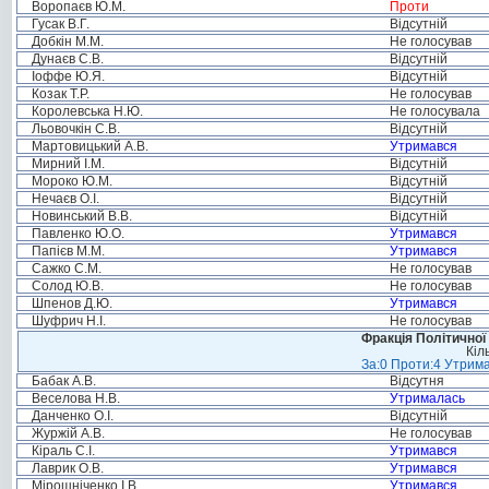
Воропаєв Ю.М.
Проти
Гусак В.Г.
Відсутній
Добкін М.М.
Не голосував
Дунаєв С.В.
Відсутній
Іоффе Ю.Я.
Відсутній
Козак Т.Р.
Не голосував
Королевська Н.Ю.
Не голосувала
Льовочкін С.В.
Відсутній
Мартовицький А.В.
Утримався
Мирний І.М.
Відсутній
Мороко Ю.М.
Відсутній
Нечаєв О.І.
Відсутній
Новинський В.В.
Відсутній
Павленко Ю.О.
Утримався
Папієв М.М.
Утримався
Сажко С.М.
Не голосував
Солод Ю.В.
Не голосував
Шпенов Д.Ю.
Утримався
Шуфрич Н.І.
Не голосував
Фракція Політичної
Кіл
За:0 Проти:4 Утрима
Бабак А.В.
Відсутня
Веселова Н.В.
Утрималась
Данченко О.І.
Відсутній
Журжій А.В.
Не голосував
Кіраль С.І.
Утримався
Лаврик О.В.
Утримався
Мірошніченко І.В.
Утримався