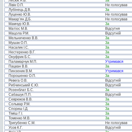
Лесюк Я.В.
За
Лівік О.П.
Не голосував
Лубінець Д.В.
За
Луценко Ю.В.
Не голосував
Макар’ян Д.Б.
Не голосував
Мамчур Ю.В.
За
Матіос М.В.
Відсутня
Мацола Р.М.
Відсутній
Мельниченко В.В.
За
Мушак О.П.
За
Насалик І.С.
За
Нестеренко В.Г.
За
Онуфрик Б.С.
За
Паламарчук М.П.
Утримався
Пацкан В.В.
За
Пинзеник В.М.
Утримався
Порошенко О.П.
За
Ревега О.В.
Відсутній
Рибчинський Є.Ю.
Відсутній
Розенблат Б.С.
За
Сабашук П.П.
Відсутній
Севрюков В.В.
За
Сольвар Р.М.
За
Спориш І.Д.
За
Тіміш Г.І.
За
Томенко М.В.
За
Тригубенко С.М.
Не голосував
Усов К.Г.
Відсутній