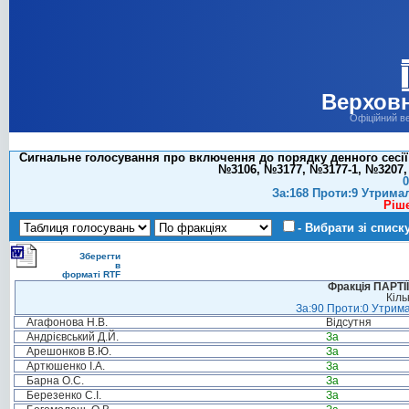
Верховн
Офіційний в
Сигнальне голосування про включення до порядку денного сесії
№3106, №3177, №3177-1, №3207,
0
За:168 Проти:9 Утрима
Ріш
- Вибрати зі списк
Зберегти
в
форматі RTF
Фракція ПАРТ
Кіль
За:90 Проти:0 Утрима
Агафонова Н.В.
Відсутня
Андрієвський Д.Й.
За
Арешонков В.Ю.
За
Артюшенко І.А.
За
Барна О.С.
За
Березенко С.І.
За