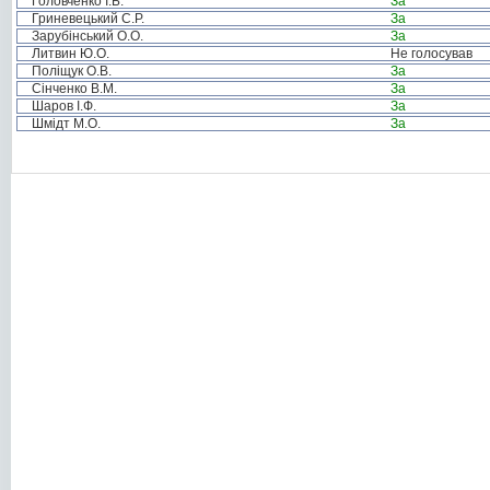
Головченко І.Б.
За
Гриневецький С.Р.
За
Зарубінський О.О.
За
Литвин Ю.О.
Не голосував
Поліщук О.В.
За
Сінченко В.М.
За
Шаров І.Ф.
За
Шмідт М.О.
За