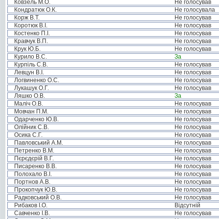
Ковзель М.О.
Не голосував
Кондратюк О.К.
Не голосувала
Корж В.Т.
Не голосував
Коротюк В.І.
Не голосував
Костенко П.І.
Не голосував
Кравчук В.П.
Не голосував
Крук Ю.Б.
Не голосував
Курило В.С.
За
Курпіль С.В.
Не голосував
Левцун В.І.
Не голосував
Логвиненко О.С.
Не голосував
Лукашук О.Г.
Не голосував
Ляшко О.В.
За
Маліч О.В.
Не голосував
Мовчан П.М.
Не голосував
Одарченко Ю.В.
Не голосував
Олійник С.В.
Не голосував
Осика С.Г.
Не голосував
Павловський А.М.
Не голосував
Петренко В.М.
Не голосував
Пєрєдєрій В.Г.
Не голосував
Писаренко В.В.
Не голосував
Полохало В.І.
Не голосував
Портнов А.В.
Не голосував
Прокопчук Ю.В.
Не голосував
Радковський О.В.
Не голосував
Рибаков І.О.
Відсутній
Савченко І.В.
Не голосував