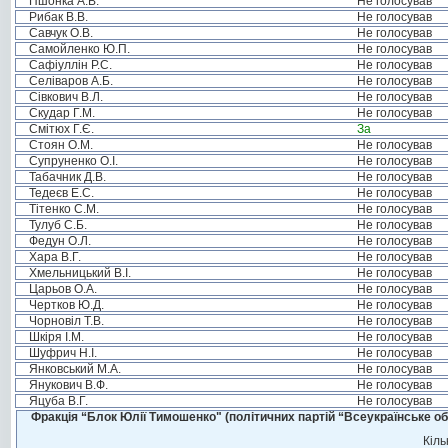
Пшонка А.В.
Не голосував
Рибак В.В.
Не голосував
Савчук О.В.
Не голосував
Самойленко Ю.П.
Не голосував
Сафіуллін Р.С.
Не голосував
Селіваров А.Б.
Не голосував
Сівкович В.Л.
Не голосував
Скудар Г.М.
Не голосував
Смітюх Г.Є.
За
Стоян О.М.
Не голосував
Супруненко О.І.
Не голосував
Табачник Д.В.
Не голосував
Тедеєв Е.С.
Не голосував
Тітенко С.М.
Не голосував
Тулуб С.Б.
Не голосував
Федун О.Л.
Не голосував
Хара В.Г.
Не голосував
Хмельницький В.І.
Не голосував
Царьов О.А.
Не голосував
Чертков Ю.Д.
Не голосував
Чорновіл Т.В.
Не голосував
Шкіря І.М.
Не голосував
Шуфрич Н.І.
Не голосував
Янковський М.А.
Не голосував
Янукович В.Ф.
Не голосував
Яцуба В.Г.
Не голосував
Фракція “Блок Юлії Тимошенко" (політичних партій “Всеукраїнське об
Кіль