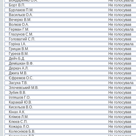
Бондаренко О.А.
Не голосувала
Борт В.П.
Не голосував
Бурлаков П.М.
Не голосував
Васильєв О.А.
Не голосував
Вечерко В.М.
Не голосував
Волков О.А.
Не голосував
Герман Г.М.
Не голосувала
Глазунов С.М.
Не голосував
Головатий С.П.
Не голосував
Горіна І.А.
Не голосувала
Грицак В.М.
Не голосував
Гуреєв В.М.
Не голосував
Дейч Б.Д.
Не голосував
Демішкан В.Ф.
Не голосував
Деркач А.Л.
Не голосував
Джига М.В.
Не голосував
Єфремов О.С.
Не голосував
Засуха Т.В.
Не голосувала
Злочевський М.В.
Не голосував
Зубик В.В.
Не голосував
Ілляшов Г.О.
Не голосував
Каракай Ю.В.
Не голосував
Кисельов В.О.
Не голосував
Кінах А.К.
Не голосував
Клімов Л.М.
Не голосував
Клюєв С.П.
Не голосував
Кожара Л.О.
Не голосував
Колесніков Б.В.
Не голосував