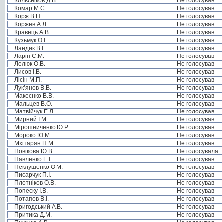
Колєсніков Д.В.
Не голосував
Комар М.С.
Не голосував
Корж В.П.
Не голосував
Коржев А.Л.
Не голосував
Кравець А.В.
Не голосував
Кузьмук О.І.
Не голосував
Ландик В.І.
Не голосував
Ларін С.М.
Не голосував
Лелюк О.В.
Не голосував
Лисов І.В.
Не голосував
Лісін М.П.
Не голосував
Лук’янов В.В.
Не голосував
Макеєнко В.В.
Не голосував
Мальцев В.О.
Не голосував
Матвійчук Е.Л.
Не голосував
Мирний І.М.
Не голосував
Мірошниченко Ю.Р.
Не голосував
Мороко Ю.М.
Не голосував
Мхітарян Н.М.
Не голосував
Новікова Ю.В.
Не голосувала
Павленко Е.І.
Не голосував
Пеклушенко О.М.
Не голосував
Писарчук П.І.
Не голосував
Плотніков О.В.
Не голосував
Попеску І.В.
Не голосував
Потапов В.І.
Не голосував
Пригодський А.В.
Не голосував
Притика Д.М.
Не голосував