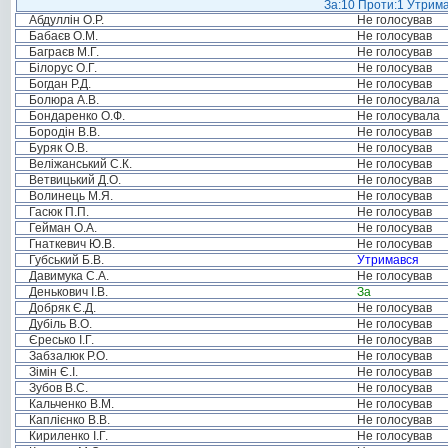
За:10 Проти:1 Утрима
Абдуллін О.Р.
Не голосував
Бабаєв О.М.
Не голосував
Баграєв М.Г.
Не голосував
Білорус О.Г.
Не голосував
Богдан Р.Д.
Не голосував
Болюра А.В.
Не голосувала
Бондаренко О.Ф.
Не голосувала
Бородін В.В.
Не голосував
Буряк О.В.
Не голосував
Веліжанський С.К.
Не голосував
Ветвицький Д.О.
Не голосував
Волинець М.Я.
Не голосував
Гасюк П.П.
Не голосував
Гейман О.А.
Не голосував
Гнаткевич Ю.В.
Не голосував
Губський Б.В.
Утримався
Давимука С.А.
Не голосував
Денькович І.В.
За
Добряк Є.Д.
Не голосував
Дубіль В.О.
Не голосував
Єресько І.Г.
Не голосував
Забзалюк Р.О.
Не голосував
Зімін Є.І.
Не голосував
Зубов В.С.
Не голосував
Кальченко В.М.
Не голосував
Каплієнко В.В.
Не голосував
Кириленко І.Г.
Не голосував