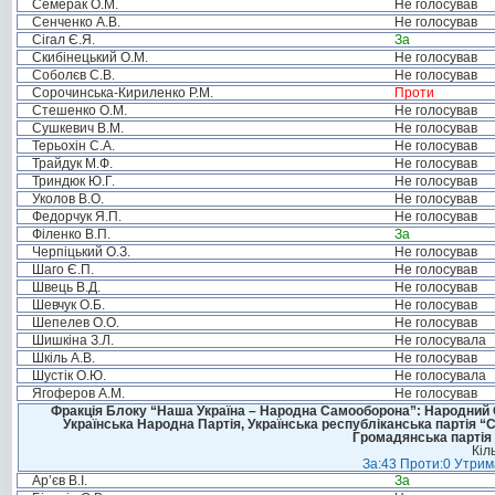
Семерак О.М.
Не голосував
Сенченко А.В.
Не голосував
Сігал Є.Я.
За
Скибінецький О.М.
Не голосував
Соболєв С.В.
Не голосував
Сорочинська-Кириленко Р.М.
Проти
Стешенко О.М.
Не голосував
Сушкевич В.М.
Не голосував
Терьохін С.А.
Не голосував
Трайдук М.Ф.
Не голосував
Триндюк Ю.Г.
Не голосував
Уколов В.О.
Не голосував
Федорчук Я.П.
Не голосував
Філенко В.П.
За
Черпіцький О.З.
Не голосував
Шаго Є.П.
Не голосував
Швець В.Д.
Не голосував
Шевчук О.Б.
Не голосував
Шепелев О.О.
Не голосував
Шишкіна З.Л.
Не голосувала
Шкіль А.В.
Не голосував
Шустік О.Ю.
Не голосувала
Ягоферов А.М.
Не голосував
Фракція Блоку “Наша Україна – Народна Самооборона”: Народний Со
Українська Народна Партія, Українська республіканська партія “
Громадянська партія 
Кіл
За:43 Проти:0 Утрима
Ар’єв В.І.
За