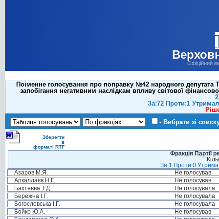
Верховн
Офіційний в
Поіменне голосування про поправку №42 народного депутата Тк
запобігання негативним наслідкам впливу світової фінансово
2
За:72 Проти:1 Утримал
Ріш
- Вибрати зі списк
Зберегти
в
форматі RTF
Фракція Партії р
Кіль
За:1 Проти:0 Утримал
Азаров М.Я.
Не голосував
Аркаллаєв Н.Г.
Не голосував
Бахтеєва Т.Д.
Не голосувала
Бережна І.Г.
Не голосувала
Богословська І.Г.
Не голосувала
Бойко Ю.А.
Не голосував