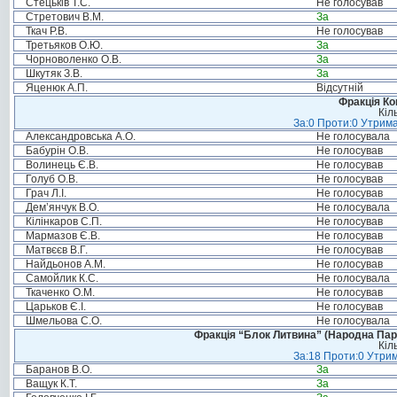
Стецьків Т.С.
Не голосував
Стретович В.М.
За
Ткач Р.В.
Не голосував
Третьяков О.Ю.
За
Чорноволенко О.В.
За
Шкутяк З.В.
За
Яценюк А.П.
Відсутній
Фракція Ком
Кіл
За:0 Проти:0 Утрима
Александровська А.О.
Не голосувала
Бабурін О.В.
Не голосував
Волинець Є.В.
Не голосував
Голуб О.В.
Не голосував
Грач Л.І.
Не голосував
Дем’янчук В.О.
Не голосувала
Кілінкаров С.П.
Не голосував
Мармазов Є.В.
Не голосував
Матвєєв В.Г.
Не голосував
Найдьонов А.М.
Не голосував
Самойлик К.С.
Не голосувала
Ткаченко О.М.
Не голосував
Царьков Є.І.
Не голосував
Шмельова С.О.
Не голосувала
Фракція “Блок Литвина” (Народна Парті
Кіл
За:18 Проти:0 Утрим
Баранов В.О.
За
Ващук К.Т.
За