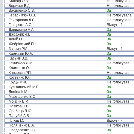
Білозір О.В.
Не голосувала
Борисов В.Д.
Не голосував
Василенко С.В.
За
Герасим’юк О.В.
Не голосувала
Григорович Л.С.
Не голосувала
Гриценко А.С.
Відсутній
Давиденко А.А.
За
Джоджик Я.І.
За
Доній О.С.
За
Жебрівський П.І.
За
Зварич Р.М.
Відсутній
Кармазін Ю.А.
За
Каськів В.В.
За
Кендзьор Я.М.
Не голосував
Клименко О.І.
За
Князевич Р.П.
Не голосував
Костенко Ю.І.
За
Круць М.Ф.
Не голосував
Кульчинський М.Г.
За
Ляпіна К.М.
За
Марущенко В.С.
За
Мойсик В.Р.
Не голосував
Новіков О.В.
За
Оробець Л.Ю.
За
Парубій А.В.
За
Плющ І.С.
Відсутній
Поляченко В.А.
Не голосував
Сподаренко І.В.
За