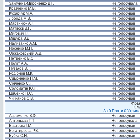
Заклунна-Мироненко В.Г.
Не голосувала
Кравченко М.В.
Не голосував
Кухарчук М.А.
Не голосував
Лобода М.В.
Не голосував
Мартинюк А.І.
Не голосував
Матвєєв В.Г.
Не голосував
Мигович І.І.
Не голосував
Мішура В.Д.
Не голосував
Наливайко А.М.
Не голосував
Носенко М.П.
Не голосував
Оржаховський А.В.
Не голосував
Петренко В.С.
Не голосував
Полііт А.А.
Не голосував
Пузаков В.Т.
Не голосував
Родіонов М.К.
Не голосував
Симоненко П.М.
Не голосував
Сінченко С.Г.
Не голосував
Соломатін Ю.П.
Не голосував
Цибенко П.С.
Не голосував
Чичканов С.В.
Не голосував
Фрак
Кіл
За:0 Проти:0 Утрима
Авраменко В.Ф.
Не голосував
Антоньєва Г.П.
Не голосувала
Бастрига І.М.
Не голосував
Богатирьова Р.В.
Не голосувала
Бубка С.Н.
Не голосував