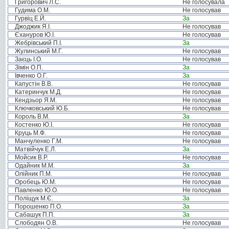
Григорович Л.С.
Не голосувала
Гудима О.М.
Не голосував
Гурвіц Е.Й.
За
Джоджик Я.І.
Не голосував
Єхануров Ю.І.
Не голосував
Жебрівський П.І.
За
Жулинський М.Г.
Не голосував
Заєць І.О.
Не голосував
Зімін О.П.
За
Івченко О.Г.
За
Капустін В.В.
Не голосував
Катеринчук М.Д.
Не голосував
Кендзьор Я.М.
Не голосував
Ключковський Ю.Б.
Не голосував
Король В.М.
За
Костенко Ю.І.
Не голосував
Круць М.Ф.
Не голосував
Манчуленко Г.М.
Не голосував
Матвійчук Е.Л.
За
Мойсик В.Р.
Не голосував
Одайник М.М.
За
Олійник П.М.
Не голосував
Оробець Ю.М.
Не голосував
Павленко Ю.О.
Не голосував
Поліщук М.Є.
За
Порошенко П.О.
За
Сабашук П.П.
За
Слободян О.В.
Не голосував