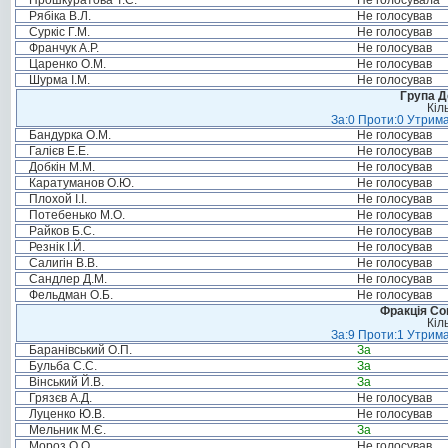
Прошкуратова Т.С.
Не голосувала
Рябіка В.Л.
Не голосував
Суркіс Г.М.
Не голосував
Франчук А.Р.
Не голосував
Царенко О.М.
Не голосував
Шурма І.М.
Не голосував
Група Д
Кіл
За:0 Проти:0 Утрима
Бандурка О.М.
Не голосував
Галієв Е.Е.
Не голосував
Добкін М.М.
Не голосував
Каратуманов О.Ю.
Не голосував
Плохой І.І.
Не голосував
Потебенько М.О.
Не голосував
Райков Б.С.
Не голосував
Резнік І.Й.
Не голосував
Салигін В.В.
Не голосував
Сандлер Д.М.
Не голосував
Фельдман О.Б.
Не голосував
Фракція Соц
Кіл
За:9 Проти:1 Утрима
Баранівський О.П.
За
Бульба С.С.
За
Вінський Й.В.
За
Грязєв А.Д.
Не голосував
Луценко Ю.В.
Не голосував
Мельник М.Є.
За
Мороз О.О.
Не голосував