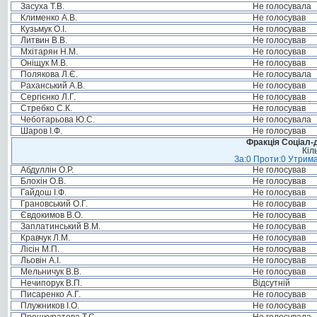
Засуха Т.В.
Не голосувала
Клименко А.В.
Не голосував
Кузьмук О.І.
Не голосував
Литвин В.В.
Не голосував
Мхітарян Н.М.
Не голосував
Оніщук М.В.
Не голосував
Полякова Л.Є.
Не голосувала
Раханський А.В.
Не голосував
Сергієнко Л.Г.
Не голосував
Стребко С.К.
Не голосував
Чеботарьова Ю.С.
Не голосувала
Шаров І.Ф.
Не голосував
Фракція Соціал-д
Кіл
За:0 Проти:0 Утрима
Абдуллін О.Р.
Не голосував
Блохін О.В.
Не голосував
Гайдош І.Ф.
Не голосував
Грановський О.Г.
Не голосував
Євдокимов В.О.
Не голосував
Заплатинський В.М.
Не голосував
Кравчук Л.М.
Не голосував
Лісін М.П.
Не голосував
Льовін А.І.
Не голосував
Мельничук В.В.
Не голосував
Нечипорук В.П.
Відсутній
Писаренко А.Г.
Не голосував
Плужников І.О.
Не голосував