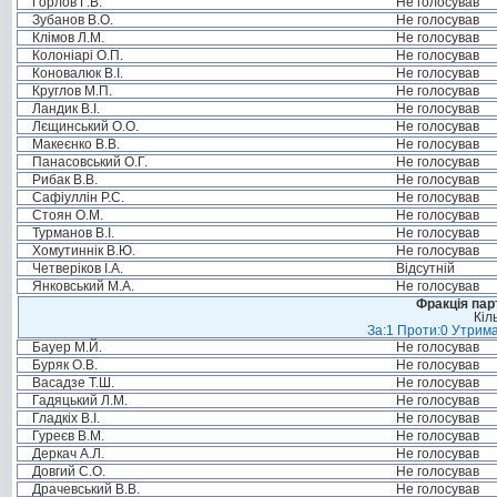
Горлов Г.В.
Не голосував
Зубанов В.О.
Не голосував
Клімов Л.М.
Не голосував
Колоніарі О.П.
Не голосував
Коновалюк В.І.
Не голосував
Круглов М.П.
Не голосував
Ландик В.І.
Не голосував
Лєщинський О.О.
Не голосував
Макеєнко В.В.
Не голосував
Панасовський О.Г.
Не голосував
Рибак В.В.
Не голосував
Сафіуллін Р.С.
Не голосував
Стоян О.М.
Не голосував
Турманов В.І.
Не голосував
Хомутиннік В.Ю.
Не голосував
Четверіков І.А.
Відсутній
Янковський М.А.
Не голосував
Фракція пар
Кіл
За:1 Проти:0 Утрима
Бауер М.Й.
Не голосував
Буряк О.В.
Не голосував
Васадзе Т.Ш.
Не голосував
Гадяцький Л.М.
Не голосував
Гладкіх В.І.
Не голосував
Гуреєв В.М.
Не голосував
Деркач А.Л.
Не голосував
Довгий С.О.
Не голосував
Драчевський В.В.
Не голосував