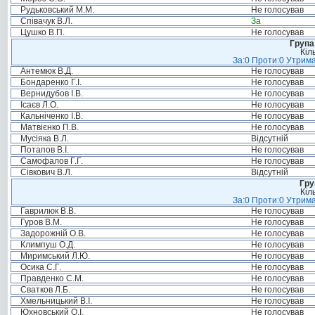
Рудьковський М.М.
Не голосував
Співачук В.Л.
За
Цушко В.П.
Не голосував
Група
Кіл
За:0 Проти:0 Утрима
Антемюк В.Д.
Не голосував
Бондаренко Г.І.
Не голосував
Вернидубов І.В.
Не голосував
Ісаєв Л.О.
Не голосував
Кальніченко І.В.
Не голосував
Матвієнко П.В.
Не голосував
Мусіяка В.Л.
Відсутній
Потапов В.І.
Не голосував
Самофалов Г.Г.
Не голосував
Сівкович В.Л.
Відсутній
Гру
Кіл
За:0 Проти:0 Утрима
Гаврилюк В.В.
Не голосував
Гуров В.М.
Не голосував
Задорожній О.В.
Не голосував
Климпуш О.Д.
Не голосував
Миримський Л.Ю.
Не голосував
Осика С.Г.
Не голосував
Правденко С.М.
Не голосував
Сватков Л.Б.
Не голосував
Хмельницький В.І.
Не голосував
Юхновський О.І.
Не голосував