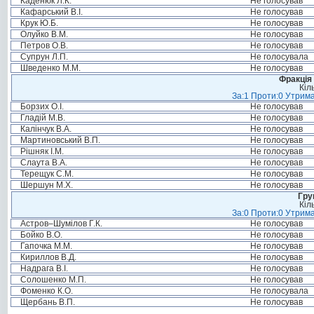
Каденюк Л.К.
Не голосував
Кафарський В.І.
Не голосував
Крук Ю.Б.
Не голосував
Олуйко В.М.
Не голосував
Петров О.В.
Не голосував
Супрун Л.П.
Не голосувала
Шведенко М.М.
Не голосував
Фракція 
Кіл
За:1 Проти:0 Утрима
Борзих О.І.
Не голосував
Гладій М.В.
Не голосував
Калінчук В.А.
Не голосував
Мартиновський В.П.
Не голосував
Рішняк І.М.
Не голосував
Слаута В.А.
Не голосував
Терещук С.М.
Не голосував
Шершун М.Х.
Не голосував
Гру
Кіл
За:0 Проти:0 Утрима
Астров–Шумілов Г.К.
Не голосував
Бойко В.О.
Не голосував
Гапочка М.М.
Не голосував
Кириллов В.Д.
Не голосував
Надрага В.І.
Не голосував
Солошенко М.П.
Не голосував
Фоменко К.О.
Не голосувала
Щербань В.П.
Не голосував