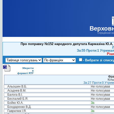
Верховн
Офіційний в
Про поправку №152 народного депутата Кармазіна Ю.А. 
2
За:55 Проти:1 Утримал
Ріш
- Вибрати зі списк
Зберегти
в
форматі RTF
Фра
Кіль
За:27 Проти:0 Утрима
Альошин В.Б.
Не голосував
Асадчев В.М.
Не голосував
Балога В.І.
Не голосував
Беспалий Б.Я.
Не голосував
Бойко Ю.А.
За
Бондаренко В.Д.
Не голосував
Гаврилюк І.Я.
За