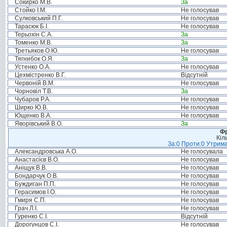
Сокирко М.В.
За
Стойко І.М.
Не голосував
Сулковський П.Г.
Не голосував
Тарасюк Б.І.
Не голосував
Терьохін С.А.
За
Томенко М.В.
За
Третьяков О.Ю.
Не голосував
Тягнибок О.Я.
За
Устенко О.А.
Не голосував
Цехмістренко В.Г.
Відсутній
Червоній В.М.
Не голосував
Чорновіл Т.В.
За
Чубаров Р.А.
Не голосував
Ширко Ю.В.
Не голосував
Ющенко В.А.
Не голосував
Яворівський В.О.
За
Фр
Кіл
За:0 Проти:0 Утрима
Александровська А.О.
Не голосувала
Анастасієв В.О.
Не голосував
Аніщук В.В.
Не голосував
Бондарчук О.В.
Не голосував
Буждиган П.П.
Не голосував
Герасимов І.О.
Не голосував
Гмиря С.П.
Не голосував
Грач Л.І.
Не голосував
Гуренко С.І.
Відсутній
Дорогунцов С.І.
Не голосував