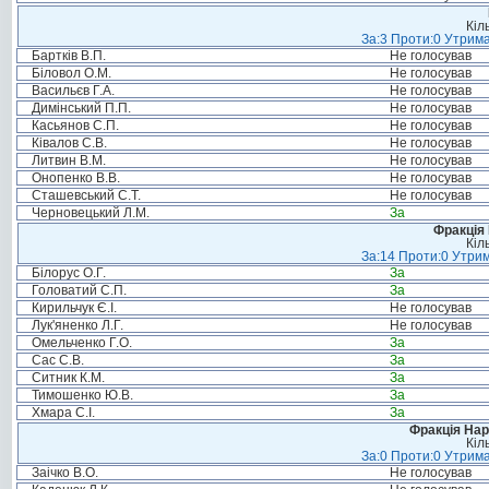
Кіл
За:3 Проти:0 Утрима
Бартків В.П.
Не голосував
Біловол О.М.
Не голосував
Васильєв Г.А.
Не голосував
Димінський П.П.
Не голосував
Касьянов С.П.
Не голосував
Ківалов С.В.
Не голосував
Литвин В.М.
Не голосував
Онопенко В.В.
Не голосував
Сташевський С.Т.
Не голосував
Черновецький Л.М.
За
Фракція
Кіл
За:14 Проти:0 Утрим
Білорус О.Г.
За
Головатий С.П.
За
Кирильчук Є.І.
Не голосував
Лук'яненко Л.Г.
Не голосував
Омельченко Г.О.
За
Сас С.В.
За
Ситник К.М.
За
Тимошенко Ю.В.
За
Хмара С.І.
За
Фракція Нар
Кіл
За:0 Проти:0 Утрима
Заічко В.О.
Не голосував