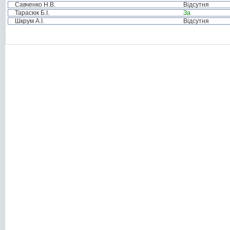
Савченко Н.В.
Відсутня
Тарасюк Б.І.
За
Шкрум А.І.
Відсутня