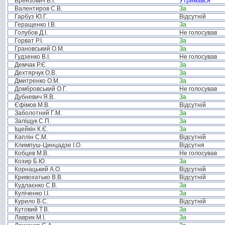
Брензович В.І.
Утримався
Валентиров С.В.
За
Гарбуз Ю.Г.
Відсутній
Геращенко І.В.
За
Голубов Д.І.
Не голосував
Горват Р.І.
За
Грановський О.М.
За
Гудзенко В.І.
Не голосував
Демчак Р.Є.
За
Дехтярчук О.В.
За
Дмитренко О.М.
За
Домбровський О.Г.
Не голосував
Дубневич Я.В.
За
Єфімов М.В.
Відсутній
Заболотний Г.М.
За
Заліщук С.П.
За
Іщейкін К.Є.
За
Каплін С.М.
Відсутній
Климпуш-Цинцадзе І.О.
Відсутня
Кобцев М.В.
Не голосував
Козир Б.Ю.
За
Корнацький А.О.
Відсутній
Кривохатько В.В.
Відсутній
Кудлаєнко С.В.
За
Куліченко І.І.
За
Курило В.С.
Відсутній
Кутовий Т.В.
За
Лаврик М.І.
За