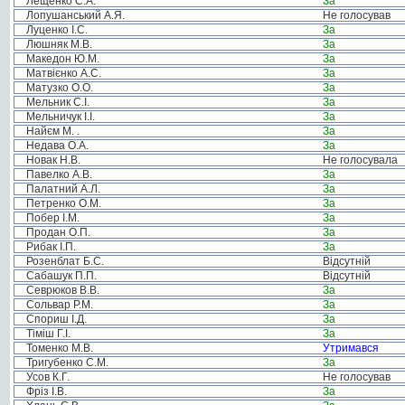
Лещенко С.А.
За
Лопушанський А.Я.
Не голосував
Луценко І.С.
За
Люшняк М.В.
За
Македон Ю.М.
За
Матвієнко А.С.
За
Матузко О.О.
За
Мельник С.І.
За
Мельничук І.І.
За
Найєм М. .
За
Недава О.А.
За
Новак Н.В.
Не голосувала
Павелко А.В.
За
Палатний А.Л.
За
Петренко О.М.
За
Побер І.М.
За
Продан О.П.
За
Рибак І.П.
За
Розенблат Б.С.
Відсутній
Сабашук П.П.
Відсутній
Севрюков В.В.
За
Сольвар Р.М.
За
Спориш І.Д.
За
Тіміш Г.І.
За
Томенко М.В.
Утримався
Тригубенко С.М.
За
Усов К.Г.
Не голосував
Фріз І.В.
За