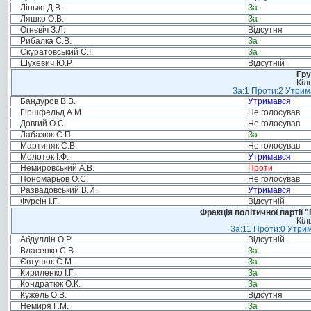
Лінько Д.В.
За
Ляшко О.В.
За
Огнєвіч З.Л.
Відсутня
Рибалка С.В.
За
Скуратовський С.І.
За
Шухевич Ю.Р.
Відсутній
Гру
Кіл
За:1 Проти:2 Утрим
Бандуров В.В.
Утримався
Гіршфельд А.М.
Не голосував
Довгий О.С.
Не голосував
Лабазюк С.П.
За
Мартиняк С.В.
Не голосував
Молоток І.Ф.
Утримався
Немировський А.В.
Проти
Пономарьов О.С.
Не голосував
Развадовський В.Й.
Утримався
Фурсін І.Г.
Відсутній
Фракція політичної партії
Кіл
За:11 Проти:0 Утрим
Абдуллін О.Р.
Відсутній
Власенко С.В.
За
Євтушок С.М.
За
Кириленко І.Г.
За
Кондратюк О.К.
За
Кужель О.В.
Відсутня
Немиря Г.М.
За