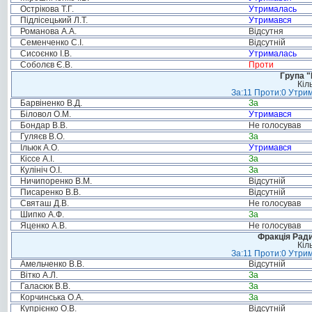
Острікова Т.Г.
Утрималась
Підлісецький Л.Т.
Утримався
Романова А.А.
Відсутня
Семенченко С.І.
Відсутній
Сисоєнко І.В.
Утрималась
Соболєв Є.В.
Проти
Група "
Кіл
За:11 Проти:0 Утрим
Барвіненко В.Д.
За
Біловол О.М.
Утримався
Бондар В.В.
Не голосував
Гуляєв В.О.
За
Ільюк А.О.
Утримався
Кіссе А.І.
За
Кулініч О.І.
За
Ничипоренко В.М.
Відсутній
Писаренко В.В.
Відсутній
Святаш Д.В.
Не голосував
Шипко А.Ф.
За
Яценко А.В.
Не голосував
Фракція Ради
Кіл
За:11 Проти:0 Утрим
Амельченко В.В.
Відсутній
Вітко А.Л.
За
Галасюк В.В.
За
Корчинська О.А.
За
Купрієнко О.В.
Відсутній