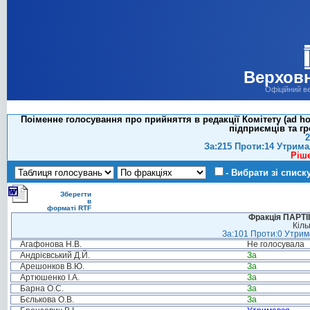
Верховн
Офіційний в
Поіменне голосування про прийняття в редакції Комітету (ad h
підприємців та г
2
За:215 Проти:14 Утрима
Ріш
- Вибрати зі списк
Зберегти
в
форматі RTF
Фракція ПАРТ
Кіль
За:101 Проти:0 Утрима
Агафонова Н.В.
Не голосувала
Андрієвський Д.Й.
За
Арешонков В.Ю.
За
Артюшенко І.А.
За
Барна О.С.
За
Бєлькова О.В.
За