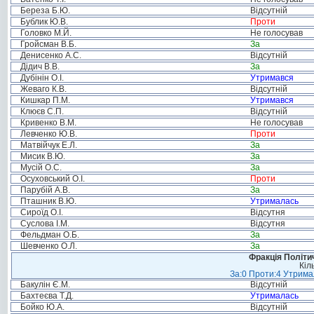
Береза Б.Ю.
Відсутній
Бублик Ю.В.
Проти
Головко М.Й.
Не голосував
Гройсман В.Б.
За
Денисенко А.С.
Відсутній
Дідич В.В.
За
Дубінін О.І.
Утримався
Жеваго К.В.
Відсутній
Кишкар П.М.
Утримався
Клюєв С.П.
Відсутній
Кривенко В.М.
Не голосував
Левченко Ю.В.
Проти
Матвійчук Е.Л.
За
Мисик В.Ю.
За
Мусій О.С.
За
Осуховський О.І.
Проти
Парубій А.В.
За
Пташник В.Ю.
Утрималась
Сироїд О.І.
Відсутня
Суслова І.М.
Відсутня
Фельдман О.Б.
За
Шевченко О.Л.
За
Фракція Політич
Кіл
За:0 Проти:4 Утримал
Бакулін Є.М.
Відсутній
Бахтеєва Т.Д.
Утрималась
Бойко Ю.А.
Відсутній