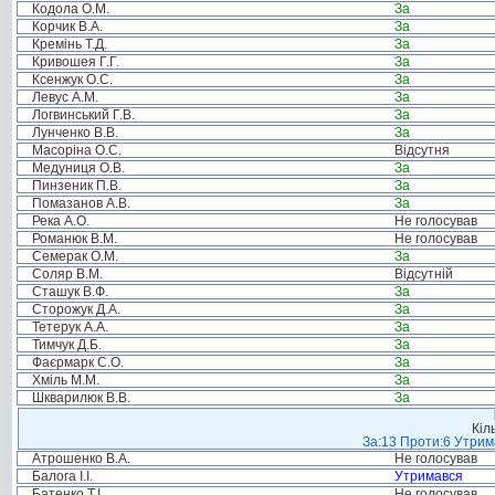
Кодола О.М.
За
Корчик В.А.
За
Кремінь Т.Д.
За
Кривошея Г.Г.
За
Ксенжук О.С.
За
Левус А.М.
За
Логвинський Г.В.
За
Лунченко В.В.
За
Масоріна О.С.
Відсутня
Медуниця О.В.
За
Пинзеник П.В.
За
Помазанов А.В.
За
Река А.О.
Не голосував
Романюк В.М.
Не голосував
Семерак О.М.
За
Соляр В.М.
Відсутній
Сташук В.Ф.
За
Сторожук Д.А.
За
Тетерук А.А.
За
Тимчук Д.Б.
За
Фаєрмарк С.О.
За
Хміль М.М.
За
Шкварилюк В.В.
За
Кіл
За:13 Проти:6 Утрима
Атрошенко В.А.
Не голосував
Балога І.І.
Утримався
Батенко Т.І.
Не голосував