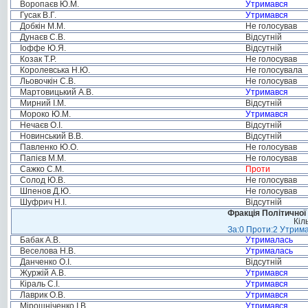
Воропаєв Ю.М.
Утримався
Гусак В.Г.
Утримався
Добкін М.М.
Не голосував
Дунаєв С.В.
Відсутній
Іоффе Ю.Я.
Відсутній
Козак Т.Р.
Не голосував
Королевська Н.Ю.
Не голосувала
Льовочкін С.В.
Не голосував
Мартовицький А.В.
Утримався
Мирний І.М.
Відсутній
Мороко Ю.М.
Утримався
Нечаєв О.І.
Відсутній
Новинський В.В.
Відсутній
Павленко Ю.О.
Не голосував
Папієв М.М.
Не голосував
Сажко С.М.
Проти
Солод Ю.В.
Не голосував
Шпенов Д.Ю.
Не голосував
Шуфрич Н.І.
Відсутній
Фракція Політичної
Кіл
За:0 Проти:2 Утрима
Бабак А.В.
Утрималась
Веселова Н.В.
Утрималась
Данченко О.І.
Відсутній
Журжій А.В.
Утримався
Кіраль С.І.
Утримався
Лаврик О.В.
Утримався
Мірошніченко І.В.
Утримався