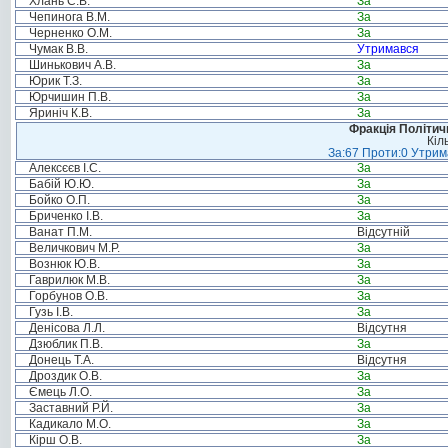
Хлань С.В.
За
Чепинога В.М.
За
Черненко О.М.
За
Чумак В.В.
Утримався
Шинькович А.В.
За
Юрик Т.З.
За
Юрчишин П.В.
За
Яриніч К.В.
За
Фракція Політи
Кіл
За:67 Проти:0 Утрима
Алексєєв І.С.
За
Бабій Ю.Ю.
За
Бойко О.П.
За
Бриченко І.В.
За
Ванат П.М.
Відсутній
Величкович М.Р.
За
Вознюк Ю.В.
За
Гаврилюк М.В.
За
Горбунов О.В.
За
Гузь І.В.
За
Денісова Л.Л.
Відсутня
Дзюблик П.В.
За
Донець Т.А.
Відсутня
Дроздик О.В.
За
Ємець Л.О.
За
Заставний Р.Й.
За
Кадикало М.О.
За
Кірш О.В.
За