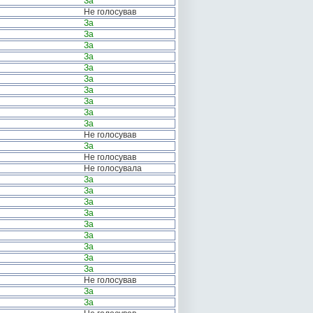
За
Не голосував
За
За
За
За
За
За
За
За
За
За
Не голосував
За
Не голосував
Не голосувала
За
За
За
За
За
За
За
За
За
Не голосував
За
За