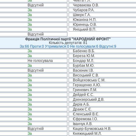
За
Чекіта Г.Л.
Відсутній
Червакова О.В.
За
Чубаров Р.А.
За
Шверк Г.А.
За
Южаніна Н.П.
За
Юринець О.В.
За
Яніцький В.П.
Відсутній
Фракція Політичної партії "НАРОДНИЙ ФРОНТ"
Кількість депутатів: 81
За:66 Проти:0 Утрималися:0 Не голосували:6 Відсутні:9
За
Бабенко В.Б.
За
Береза Ю.М.
Не голосувала
Бондар М.Л.
За
Бурбак М.Ю.
Відсутній
Васюник І.В.
За
Висоцький С.В.
За
Войцеховська С.М.
За
Геращенко А.Ю.
За
Гриневич Л.М.
За
Дейдей Є.С.
За
Дзензерський Д.В.
За
Дирів А.Б.
За
Драюк С.Є.
За
Єленський В.Є.
За
Єфремова І.О.
За
Іванчук А.В.
Відсутній
Кацер-Бучковська Н.В.
За
Княжицький М.Л.