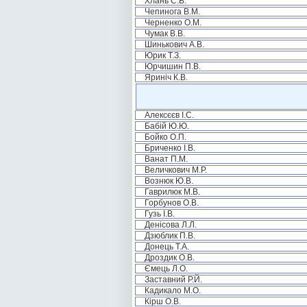
Хлань С.В.
Чепинога В.М.
Черненко О.М.
Чумак В.В.
Шинькович А.В.
Юрик Т.З.
Юрчишин П.В.
Яриніч К.В.
Алексєєв І.С.
Бабій Ю.Ю.
Бойко О.П.
Бриченко І.В.
Ванат П.М.
Величкович М.Р.
Вознюк Ю.В.
Гаврилюк М.В.
Горбунов О.В.
Гузь І.В.
Денісова Л.Л.
Дзюблик П.В.
Донець Т.А.
Дроздик О.В.
Ємець Л.О.
Заставний Р.Й.
Кадикало М.О.
Кірш О.В.