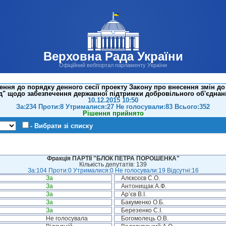
Верховна Рада України
Офіційний вебпортал парламенту України
ння до порядку денного сесії проекту Закону про внесення змін до
д" щодо забезпечення державної підтримки добровільного об'єднан
10.12.2015 10:50
За:234 Проти:8 Утрималися:27 Не голосували:83 Всього:352
Рішення прийнято
- Вибрати зі списку
Фракція ПАРТІЇ "БЛОК ПЕТРА ПОРОШЕНКА"
Кількість депутатів: 139
За:104 Проти:0 Утрималися:0 Не голосували:19 Відсутні:16
За
Алєксєєв С.О.
За
Антонищак А.Ф.
За
Ар’єв В.І.
За
Бакуменко О.Б.
За
Березенко С.І.
Не голосувала
Богомолець О.В.