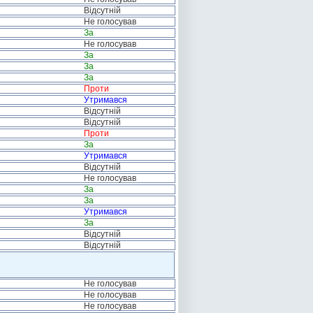
Відсутній
Не голосував
За
Не голосував
За
За
За
Проти
Утримався
Відсутній
Відсутній
Проти
За
Утримався
Відсутній
Не голосував
За
За
Утримався
За
Відсутній
Відсутній
Не голосував
Не голосував
Не голосував