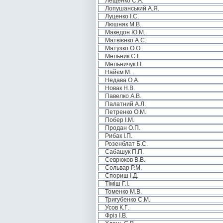
Лещенко С.А.
Лопушанський А.Я.
Луценко І.С.
Люшняк М.В.
Македон Ю.М.
Матвієнко А.С.
Матузко О.О.
Мельник С.І.
Мельничук І.І.
Найєм М. .
Недава О.А.
Новак Н.В.
Павелко А.В.
Палатний А.Л.
Петренко О.М.
Побер І.М.
Продан О.П.
Рибак І.П.
Розенблат Б.С.
Сабашук П.П.
Севрюков В.В.
Сольвар Р.М.
Спориш І.Д.
Тіміш Г.І.
Томенко М.В.
Тригубенко С.М.
Усов К.Г.
Фріз І.В.