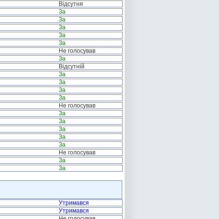
Відсутня
За
За
За
За
За
Не голосував
За
Відсутній
За
За
За
За
Не голосував
За
За
За
За
За
Не голосував
За
За
Утримався
Утримався
Не голосував