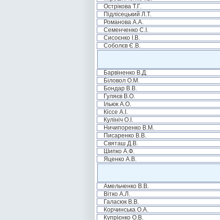
Острікова Т.Г.
Підлісецький Л.Т.
Романова А.А.
Семенченко С.І.
Сисоєнко І.В.
Соболєв Є.В.
Барвіненко В.Д.
Біловол О.М.
Бондар В.В.
Гуляєв В.О.
Ільюк А.О.
Кіссе А.І.
Кулініч О.І.
Ничипоренко В.М.
Писаренко В.В.
Святаш Д.В.
Шипко А.Ф.
Яценко А.В.
Амельченко В.В.
Вітко А.Л.
Галасюк В.В.
Корчинська О.А.
Купрієнко О.В.