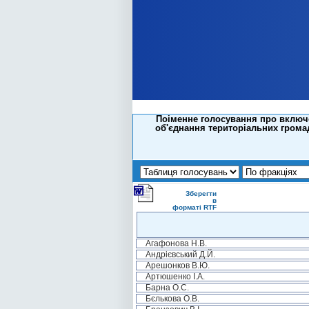
Поіменне голосування про включе
об'єднання територіальних грома
Зберегти
в
форматі RTF
Агафонова Н.В.
Андрієвський Д.Й.
Арешонков В.Ю.
Артюшенко І.А.
Барна О.С.
Бєлькова О.В.