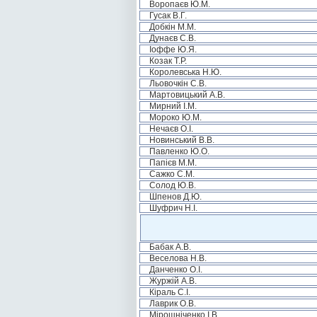
Воропаєв Ю.М.
Гусак В.Г.
Добкін М.М.
Дунаєв С.В.
Іоффе Ю.Я.
Козак Т.Р.
Королевська Н.Ю.
Льовочкін С.В.
Мартовицький А.В.
Мирний І.М.
Мороко Ю.М.
Нечаєв О.І.
Новинський В.В.
Павленко Ю.О.
Папієв М.М.
Сажко С.М.
Солод Ю.В.
Шпенов Д.Ю.
Шуфрич Н.І.
Бабак А.В.
Веселова Н.В.
Данченко О.І.
Журжій А.В.
Кіраль С.І.
Лаврик О.В.
Мірошніченко І.В.