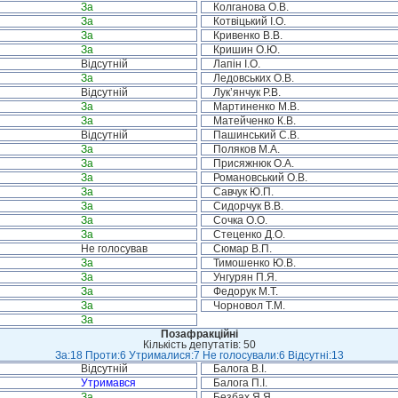
За
Колганова О.В.
За
Котвіцький І.О.
За
Кривенко В.В.
За
Кришин О.Ю.
Відсутній
Лапін І.О.
За
Ледовських О.В.
Відсутній
Лук’янчук Р.В.
За
Мартиненко М.В.
За
Матейченко К.В.
Відсутній
Пашинський С.В.
За
Поляков М.А.
За
Присяжнюк О.А.
За
Романовський О.В.
За
Савчук Ю.П.
За
Сидорчук В.В.
За
Сочка О.О.
За
Стеценко Д.О.
Не голосував
Сюмар В.П.
За
Тимошенко Ю.В.
За
Унгурян П.Я.
За
Федорук М.Т.
За
Чорновол Т.М.
За
Позафракційні
Кількість депутатів: 50
За:18 Проти:6 Утрималися:7 Не голосували:6 Відсутні:13
Відсутній
Балога В.І.
Утримався
Балога П.І.
За
Безбах Я.Я.