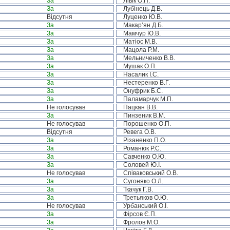
За
Лівік О.П.
За
Лубінець Д.В.
Відсутня
Луценко Ю.В.
За
Макар’ян Д.Б.
За
Мамчур Ю.В.
За
Матіос М.В.
За
Мацола Р.М.
За
Мельниченко В.В.
За
Мушак О.П.
За
Насалик І.С.
За
Нестеренко В.Г.
За
Онуфрик Б.С.
За
Паламарчук М.П.
Не голосував
Пацкан В.В.
За
Пинзеник В.М.
Не голосував
Порошенко О.П.
Відсутня
Ревега О.В.
За
Різаненко П.О.
За
Романюк Р.С.
За
Савченко О.Ю.
За
Соловей Ю.І.
Не голосував
Співаковський О.В.
За
Сугоняко О.Л.
За
Ткачук Г.В.
За
Третьяков О.Ю.
Не голосував
Урбанський О.І.
За
Фірсов Є.П.
За
Фролов М.О.