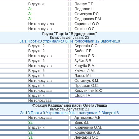
Відсутня
Пастух Т.Т.
За
Подоляк І.І.
За
Семенуха Р.С.
За
Сидорович Р.М.
Не голосувала
Скрипник О.О.
Не голосував
Сотник О.С.
Група "Партія "Відродження"
Кількість депутатів: 23
За:1 Проти:0 Утрималися:0 Не голосували:12 Відсутні:10
Відсутній
Березкін С.С.
Відсутній
Бобов Г.Б.
Не голосував
Гєллєр Є.Б.
Відсутній
Зубик В.В.
Не голосував
Кацуба В.М.
Відсутній
Клімов Л.М.
Відсутній
Ланьо М.І.
Не голосував
Остапчук В.М.
Відсутній
Пресман О.С.
Не голосував
Хомутиннік В.Ю.
Відсутній
Шкіря І.М.
Не голосував
Фракція Радикальної партії Олега Ляшка
Кількість депутатів: 21
За:13 Проти:0 Утрималися:0 Не голосували:2 Відсутні:6
Не голосував
Артеменко А.В.
За
Вовк В.І.
Відсутній
Кириченко О.М.
За
Кошелєва А.В.
За
Ленський О.О.