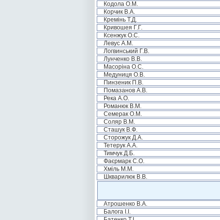
Кодола О.М.
Корчик В.А.
Кремінь Т.Д.
Кривошея Г.Г.
Ксенжук О.С.
Левус А.М.
Логвинський Г.В.
Лунченко В.В.
Масоріна О.С.
Медуниця О.В.
Пинзеник П.В.
Помазанов А.В.
Река А.О.
Романюк В.М.
Семерак О.М.
Соляр В.М.
Сташук В.Ф.
Сторожук Д.А.
Тетерук А.А.
Тимчук Д.Б.
Фаєрмарк С.О.
Хміль М.М.
Шкварилюк В.В.
Атрошенко В.А.
Балога І.І.
Батенко Т.І.