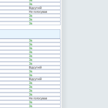
За
За
Відсутній
Не голосував
За
За
За
За
За
За
За
За
За
За
Відсутній
За
За
Відсутній
За
За
За
За
Не голосував
За
За