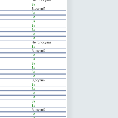
Не голосував
За
Відсутній
За
За
За
За
За
За
За
Не голосував
За
Відсутній
За
За
За
За
За
За
Відсутній
За
За
За
За
За
За
Відсутній
За