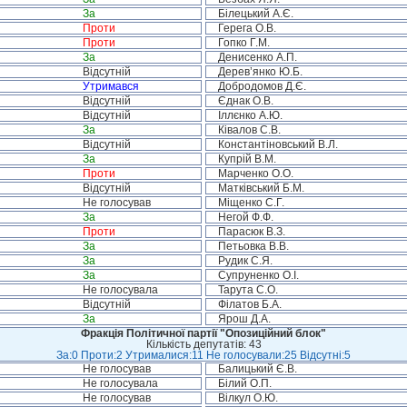
За
Білецький А.Є.
Проти
Герега О.В.
Проти
Гопко Г.М.
За
Денисенко А.П.
Відсутній
Дерев’янко Ю.Б.
Утримався
Добродомов Д.Є.
Відсутній
Єднак О.В.
Відсутній
Іллєнко А.Ю.
За
Ківалов С.В.
Відсутній
Константіновський В.Л.
За
Купрій В.М.
Проти
Марченко О.О.
Відсутній
Матківський Б.М.
Не голосував
Міщенко С.Г.
За
Негой Ф.Ф.
Проти
Парасюк В.З.
За
Петьовка В.В.
За
Рудик С.Я.
За
Супруненко О.І.
Не голосувала
Тарута С.О.
Відсутній
Філатов Б.А.
За
Ярош Д.А.
Фракція Політичної партії "Опозиційний блок"
Кількість депутатів: 43
За:0 Проти:2 Утрималися:11 Не голосували:25 Відсутні:5
Не голосував
Балицький Є.В.
Не голосувала
Білий О.П.
Не голосував
Вілкул О.Ю.