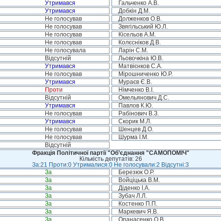
Утримався
Гальченко А.В.
Утримався
Добкін Д.М.
Не голосував
Долженков О.В.
Не голосував
Звягільський Ю.Л.
Не голосував
Кісельов А.М.
Не голосував
Колєсніков Д.В.
Не голосувала
Ларін С.М.
Відсутній
Льовочкіна Ю.В.
Утримався
Матвієнков С.А.
Не голосував
Мірошниченко Ю.Р.
Утримався
Мураєв Є.В.
Проти
Німченко В.І.
Відсутній
Омельянович Д.С.
Утримався
Павлов К.Ю.
Не голосував
Рабінович В.З.
Утримався
Скорик М.Л.
Не голосував
Шенцев Д.О.
Не голосував
Шурма І.М.
Відсутній
Фракція Політичної партії "Об’єднання "САМОПОМІЧ"
Кількість депутатів: 26
За:21 Проти:0 Утрималися:0 Не голосували:2 Відсутні:3
За
Березюк О.Р.
За
Войціцька В.М.
За
Діденко І.А.
За
Зубач Л.Л.
За
Костенко П.П.
За
Маркевич Я.В.
За
Опанасенко О.В.