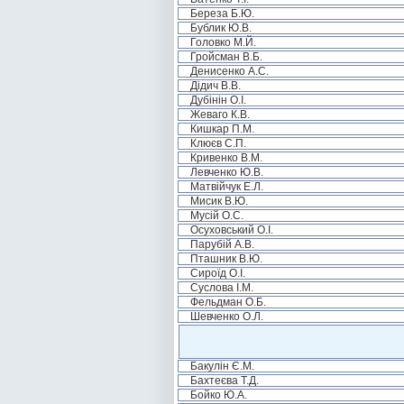
Береза Б.Ю.
Бублик Ю.В.
Головко М.Й.
Гройсман В.Б.
Денисенко А.С.
Дідич В.В.
Дубінін О.І.
Жеваго К.В.
Кишкар П.М.
Клюєв С.П.
Кривенко В.М.
Левченко Ю.В.
Матвійчук Е.Л.
Мисик В.Ю.
Мусій О.С.
Осуховський О.І.
Парубій А.В.
Пташник В.Ю.
Сироїд О.І.
Суслова І.М.
Фельдман О.Б.
Шевченко О.Л.
Бакулін Є.М.
Бахтеєва Т.Д.
Бойко Ю.А.