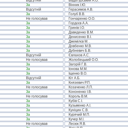
Відсутній
Вадатурський А.О.
За
Вінник І.Ю.
Відсутній
Герасимов А.В.
За
Голуб В.В.
Не голосував
Гончаренко О.О.
За
Гордєєв А.А.
За
Гринів І.О.
За
Давиденко В.М.
За
Денисенко В.І.
За
Джемілєв М. .
За
Довбенко М.В.
За
Дубневич Б.В.
Відсутній
Євлахов А.С.
Не голосував
Жолобецький О.О.
За
Загорій Г.В.
За
Іонова М.М.
За
Іщенко В.О.
Відсутній
Кіт А.Б.
За
Князевич Р.П.
Не голосував
Козаченко Л.П.
За
Кононенко І.В.
Не голосував
Король В.М.
За
Кубів С.І.
За
Кузьменко А.І.
За
Куніцин С.В.
За
Курячий М.П.
За
Кучер М.І.
Не голосував
Лесюк Я.В.