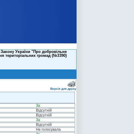
 Закону України "Про добровільне
ня територіальних громад (№3390)
Версія для друку
За
Відсутній
Відсутній
За
Відсутній
Не голосувала