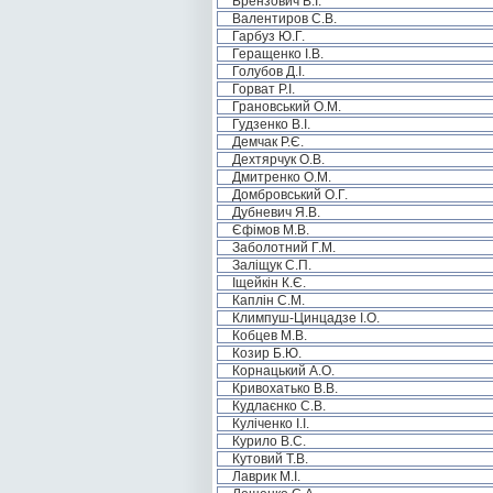
Брензович В.І.
Валентиров С.В.
Гарбуз Ю.Г.
Геращенко І.В.
Голубов Д.І.
Горват Р.І.
Грановський О.М.
Гудзенко В.І.
Демчак Р.Є.
Дехтярчук О.В.
Дмитренко О.М.
Домбровський О.Г.
Дубневич Я.В.
Єфімов М.В.
Заболотний Г.М.
Заліщук С.П.
Іщейкін К.Є.
Каплін С.М.
Климпуш-Цинцадзе І.О.
Кобцев М.В.
Козир Б.Ю.
Корнацький А.О.
Кривохатько В.В.
Кудлаєнко С.В.
Куліченко І.І.
Курило В.С.
Кутовий Т.В.
Лаврик М.І.