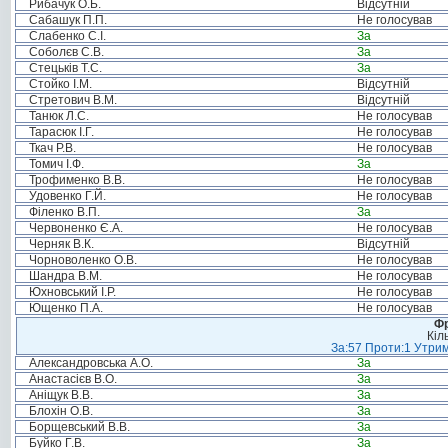
Рибачук О.Б.
Відсутній
Сабашук П.П.
Не голосував
Слабенко С.І.
За
Соболєв С.В.
За
Стецьків Т.С.
За
Стойко І.М.
Відсутній
Стретович В.М.
Відсутній
Танюк Л.С.
Не голосував
Тарасюк І.Г.
Не голосував
Ткач Р.В.
Не голосував
Томич І.Ф.
За
Трофименко В.В.
Не голосував
Удовенко Г.Й.
Не голосував
Філенко В.П.
За
Червоненко Є.А.
Не голосував
Черняк В.К.
Відсутній
Чорноволенко О.В.
Не голосував
Шандра В.М.
Не голосував
Юхновський І.Р.
Не голосував
Ющенко П.А.
Не голосував
Фр
Кіл
За:57 Проти:1 Утрим
Александровська А.О.
За
Анастасієв В.О.
За
Аніщук В.В.
За
Блохін О.В.
За
Борщевський В.В.
За
Буйко Г.В.
За