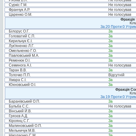
Рябіка В.Л.
Не голосував
Суркіс Г.М.
Не голосував
Франчук А.Р.
Не голосував
Царенко О.М.
Не голосував
Фракція
Кіл
За:20 Проти:0 Утрим
Білорус О.Г.
За
Головатий С.П.
За
Кирильчук Є.І.
За
Лук'яненко Л.Г.
За
Омельченко Г.О.
За
Павловський М.А.
За
Ременюк О.І.
За
Семинога А.І.
Не голосував
Таран В.В.
За
Толочко П.П.
Відсутній
Хмара С.І.
За
Юхновський О.І.
За
Фракція Соц
Кіл
За:19 Проти:0 Утрим
Баранівський О.П.
За
Бульба С.С.
Не голосував
Вінський Й.В.
За
Грязєв А.Д.
За
Кіроянц С.Г.
За
Малиновський О.П.
За
Мельничук М.В.
За
Ніколаєнко С.М.
За