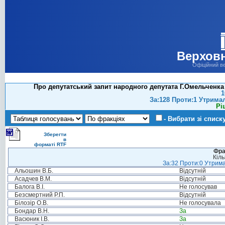
Верховн
Офіційний в
Про депутатський запит народного депутата Г.Омельченка
1
За:128 Проти:1 Утрима
Рі
- Вибрати зі списк
Зберегти
в
форматі RTF
Фра
Кіль
За:32 Проти:0 Утрима
Альошин В.Б.
Відсутній
Асадчев В.М.
Відсутній
Балога В.І.
Не голосував
Безсмертний Р.П.
Відсутній
Білозір О.В.
Не голосувала
Бондар В.Н.
За
Васюник І.В.
За