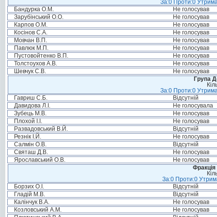
За:0 Проти:0 Утрима
Бандурка О.М.
Не голосував
Зарубінський О.О.
Не голосував
Карпов О.М.
Не голосував
Косінов С.А.
Не голосував
Мовчан В.П.
Не голосував
Павлюк М.П.
Не голосував
Пустовойтенко В.П.
Не голосував
Толстоухов А.В.
Не голосував
Шевчук С.В.
Не голосував
Група Д
Кіл
За:0 Проти:0 Утрима
Гавриш С.Б.
Відсутній
Давидова Л.І.
Не голосувала
Зубець М.В.
Не голосував
Плохой І.І.
Не голосував
Развадовський В.Й.
Відсутній
Резнік І.Й.
Не голосував
Салмін О.В.
Відсутній
Святаш Д.В.
Не голосував
Ярославський О.В.
Не голосував
Фракція 
Кіл
За:0 Проти:0 Утрим
Борзих О.І.
Відсутній
Гладій М.В.
Відсутній
Калінчук В.А.
Не голосував
Козловський А.М.
Не голосував