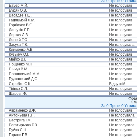
За:0 Проти:0 Утрима
Бауер М.Й.
Не голосував
Буряк О.В.
Не голосував
Васадзе Т.Ш.
Не голосував
Гадяцький Л.М.
Не голосував
Горбачов В.С.
Не голосував
Дашутін Г.П.
Не голосував
Деркач Л.В.
Не голосував
Довгий Т.О.
Не голосував
Засуха Т.В.
Не голосувала
Клименко А.В.
Не голосував
Кузьмук О.І.
Не голосував
Майко В.І.
Не голосував
Нощенко М.П.
Не голосував
Пінчук В.М.
Не голосував
Поплавський М.М.
Не голосував
Рудковський Д.О.
Не голосував
Стребко С.К.
Відсутній
Тігіпко С.Л.
Не голосував
Шаров І.Ф.
Не голосував
Фрак
Кіл
За:0 Проти:0 Утрима
Авраменко В.Ф.
Не голосував
Антоньєва Г.П.
Не голосувала
Бастрига І.М.
Не голосував
Богатирьова Р.В.
Не голосувала
Бубка С.Н.
Не голосував
Горлов Г.В.
Не голосував