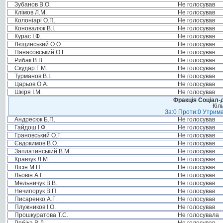
Зубанов В.О.
Не голосував
Клімов Л.М.
Не голосував
Колоніарі О.П.
Не голосував
Коновалюк В.І.
Не голосував
Курас І.Ф.
Не голосував
Лєщинський О.О.
Не голосував
Панасовський О.Г.
Не голосував
Рибак В.В.
Не голосував
Скудар Г.М.
Не голосував
Турманов В.І.
Не голосував
Царьов О.А.
Не голосував
Шкіря І.М.
Не голосував
Фракція Соціал-д
Кіл
За:0 Проти:0 Утрима
Андресюк Б.П.
Не голосував
Гайдош І.Ф.
Не голосував
Грановський О.Г.
Не голосував
Євдокимов В.О.
Не голосував
Заплатинський В.М.
Не голосував
Кравчук Л.М.
Не голосував
Лісін М.П.
Не голосував
Льовін А.І.
Не голосував
Мельничук В.В.
Не голосував
Нечипорук В.П.
Не голосував
Писаренко А.Г.
Не голосував
Плужников І.О.
Не голосував
Прошкуратова Т.С.
Не голосувала