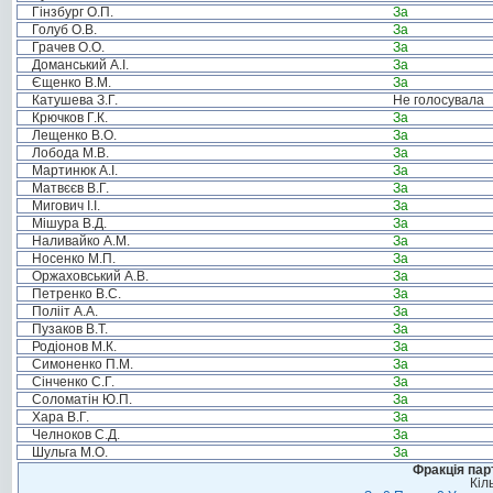
Гінзбург О.П.
За
Голуб О.В.
За
Грачев О.О.
За
Доманський А.І.
За
Єщенко В.М.
За
Катушева З.Г.
Не голосувала
Крючков Г.К.
За
Лещенко В.О.
За
Лобода М.В.
За
Мартинюк А.І.
За
Матвєєв В.Г.
За
Мигович І.І.
За
Мішура В.Д.
За
Наливайко А.М.
За
Носенко М.П.
За
Оржаховський А.В.
За
Петренко В.С.
За
Полііт А.А.
За
Пузаков В.Т.
За
Родіонов М.К.
За
Симоненко П.М.
За
Сінченко С.Г.
За
Соломатін Ю.П.
За
Хара В.Г.
За
Челноков С.Д.
За
Шульга М.О.
За
Фракція пар
Кіл