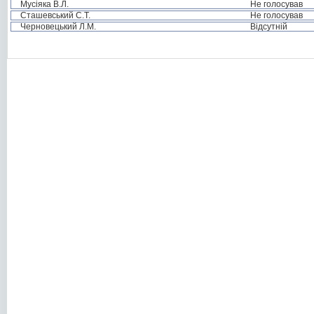
Мусіяка В.Л.
Не голосував
Сташевський С.Т.
Не голосував
Черновецький Л.М.
Відсутній