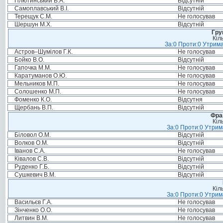
Плютинський В.А.
Відсутній
Самоплавський В.І.
Відсутній
Терещук С.М.
Не голосував
Шершун М.Х.
Відсутній
Гру
Кіл
За:0 Проти:0 Утрима
Астров–Шумілов Г.К.
Не голосував
Бойко В.О.
Відсутній
Гапочка М.М.
Не голосував
Каратуманов О.Ю.
Не голосував
Мельников М.П.
Не голосував
Солошенко М.П.
Не голосував
Фоменко К.О.
Відсутня
Щербань В.П.
Відсутній
Фра
Кіл
За:0 Проти:0 Утрим
Біловол О.М.
Відсутній
Волков О.М.
Відсутній
Іванов С.А.
Не голосував
Ківалов С.В.
Відсутній
Руденко Г.Б.
Відсутній
Сушкевич В.М.
Відсутній
Кіл
За:0 Проти:0 Утрим
Васильєв Г.А.
Не голосував
Зінченко О.О.
Не голосував
Литвин В.М.
Не голосував