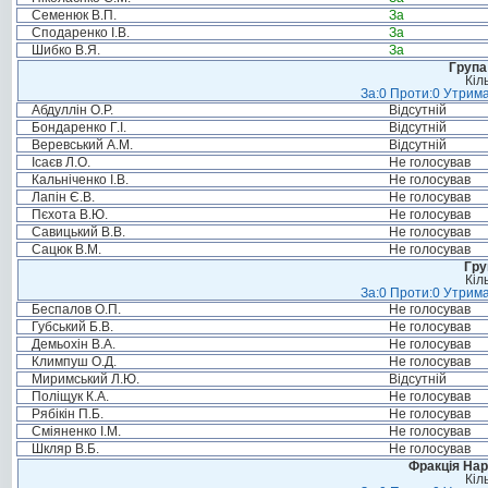
Семенюк В.П.
За
Сподаренко І.В.
За
Шибко В.Я.
За
Група
Кіл
За:0 Проти:0 Утрима
Абдуллін О.Р.
Відсутній
Бондаренко Г.І.
Відсутній
Веревський А.М.
Відсутній
Ісаєв Л.О.
Не голосував
Кальніченко І.В.
Не голосував
Лапін Є.В.
Не голосував
Пєхота В.Ю.
Не голосував
Савицький В.В.
Не голосував
Сацюк В.М.
Не голосував
Гру
Кіл
За:0 Проти:0 Утрима
Беспалов О.П.
Не голосував
Губський Б.В.
Не голосував
Демьохін В.А.
Не голосував
Климпуш О.Д.
Не голосував
Миримський Л.Ю.
Відсутній
Поліщук К.А.
Не голосував
Рябікін П.Б.
Не голосував
Сміяненко І.М.
Не голосував
Шкляр В.Б.
Не голосував
Фракція Нар
Кіл