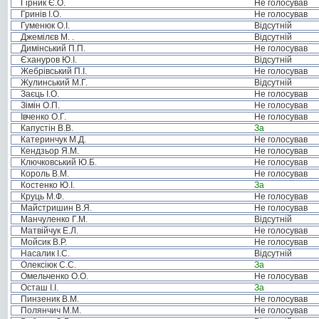
Гірник Є.О.
Не голосував
Гринів І.О.
Не голосував
Гуменюк О.І.
Відсутній
Джемілєв М. .
Відсутній
Димінський П.П.
Не голосував
Єхануров Ю.І.
Відсутній
Жебрівський П.І.
Не голосував
Жулинський М.Г.
Відсутній
Заєць І.О.
Не голосував
Зімін О.П.
Не голосував
Івченко О.Г.
Не голосував
Капустін В.В.
За
Катеринчук М.Д.
Не голосував
Кендзьор Я.М.
Не голосував
Ключковський Ю.Б.
Не голосував
Король В.М.
Не голосував
Костенко Ю.І.
За
Круць М.Ф.
Не голосував
Майстришин В.Я.
Не голосував
Манчуленко Г.М.
Відсутній
Матвійчук Е.Л.
Не голосував
Мойсик В.Р.
Не голосував
Насалик І.С.
Відсутній
Олексіюк С.С.
За
Омельченко О.О.
Не голосував
Осташ І.І.
За
Пинзеник В.М.
Не голосував
Полянчич М.М.
Не голосував