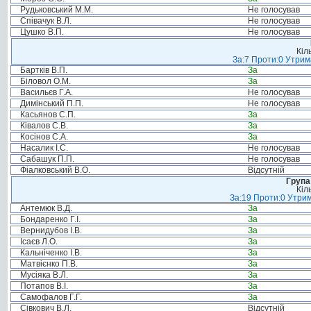
Рудьковський М.М.
Не голосував
Співачук В.Л.
Не голосував
Цушко В.П.
Не голосував
Кіл
За:7 Проти:0 Утрим
Бартків В.П.
За
Біловол О.М.
За
Васильєв Г.А.
Не голосував
Димінський П.П.
Не голосував
Касьянов С.П.
За
Ківалов С.В.
За
Косінов С.А.
За
Насалик І.С.
Не голосував
Сабашук П.П.
Не голосував
Фіалковський В.О.
Відсутній
Група
Кіл
За:19 Проти:0 Утрим
Антемюк В.Д.
За
Бондаренко Г.І.
За
Вернидубов І.В.
За
Ісаєв Л.О.
За
Кальніченко І.В.
За
Матвієнко П.В.
За
Мусіяка В.Л.
За
Потапов В.І.
За
Самофалов Г.Г.
За
Сівкович В.Л.
Відсутній