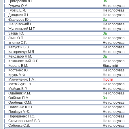
Григорович Л.С.
За
Гудима О.М.
Не голосував
Гурвіц Е.Й.
Не голосував
Джоджик Я.І.
Не голосував
Єхануров Ю.І.
За
Жебрівський П.І.
Не голосував
Жулинський М.Г.
Не голосував
Заєць І.О.
За
Зімін О.П.
Не голосував
Івченко О.Г.
Не голосував
Капустін В.В.
Не голосував
Катеринчук М.Д.
Не голосував
Кендзьор Я.М.
За
Ключковський Ю.Б.
Не голосував
Король В.М.
Відсутній
Костенко Ю.І.
Не голосував
Круць М.Ф.
Не голосував
Манчуленко Г.М.
Проти
Матвійчук Е.Л.
Не голосував
Мойсик В.Р.
Не голосував
Одайник М.М.
Не голосував
Олійник П.М.
За
Оробець Ю.М.
Не голосував
Павленко Ю.О.
Не голосував
Поліщук М.Є.
Не голосував
Порошенко П.О.
Не голосував
Скомаровський В.В.
Не голосував
Соболєв С.В.
Не голосував