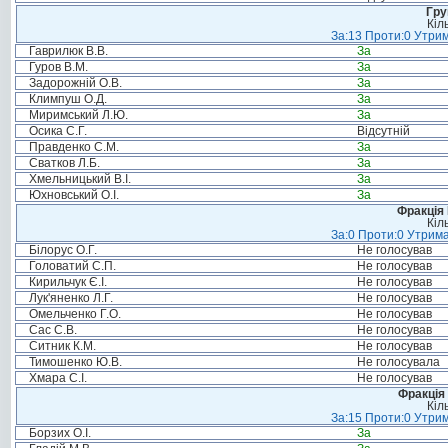
Гру
Кіл
За:13 Проти:0 Утрим
Гаврилюк В.В.
За
Гуров В.М.
За
Задорожній О.В.
За
Климпуш О.Д.
За
Миримський Л.Ю.
За
Осика С.Г.
Відсутній
Правденко С.М.
За
Сватков Л.Б.
За
Хмельницький В.І.
За
Юхновський О.І.
За
Фракція
Кіл
За:0 Проти:0 Утрима
Білорус О.Г.
Не голосував
Головатий С.П.
Не голосував
Кирильчук Є.І.
Не голосував
Лук'яненко Л.Г.
Не голосував
Омельченко Г.О.
Не голосував
Сас С.В.
Не голосував
Ситник К.М.
Не голосував
Тимошенко Ю.В.
Не голосувала
Хмара С.І.
Не голосував
Фракція 
Кіл
За:15 Проти:0 Утрим
Борзих О.І.
За