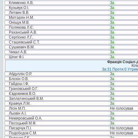
Клименко А.В.
За
Кузьмук О.І.
За
Литвин В.В.
За
Мхітарян Н.М.
За
Оніщук М.В.
За
Полякова Л.Є.
За
Раханський А.В.
За
Сергієнко Л.Г.
За
Сташевський С.Т.
За
Сушкевич В.М.
За
Чикал А.В.
За
Шпиг Ф.І.
За
Фракція Соціал-д
Кіл
За:31 Проти:0 Утрим
Абдуллін О.Р.
За
Блохін О.В.
За
Гайдош І.Ф.
За
Грановський О.Г.
За
Євдокимов В.О.
За
Заплатинський В.М.
За
Кравчук Л.М.
За
Лісін М.П.
Не голосував
Льовін А.І.
За
Немировський О.А.
За
Песоцький М.Ф.
За
Писарчук П.І.
Не голосував
Подобєдов С.М.
Не голосував