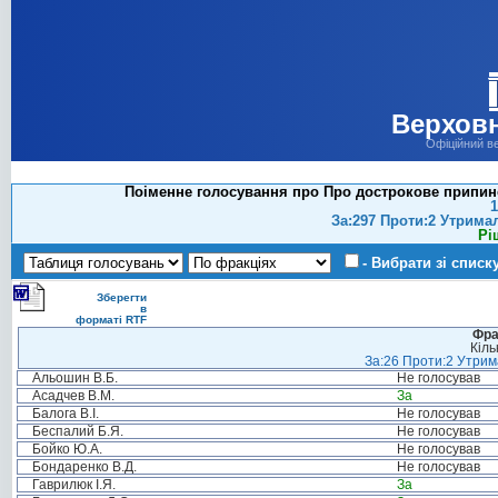
Верховн
Офіційний в
Поіменне голосування про Про дострокове припин
1
За:297 Проти:2 Утрима
Рі
- Вибрати зі списк
Зберегти
в
форматі RTF
Фра
Кіль
За:26 Проти:2 Утрима
Альошин В.Б.
Не голосував
Асадчев В.М.
За
Балога В.І.
Не голосував
Беспалий Б.Я.
Не голосував
Бойко Ю.А.
Не голосував
Бондаренко В.Д.
Не голосував
Гаврилюк І.Я.
За