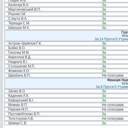
Гладій М.В.
За
Калінчук В.А.
За
Мартиновський В.П.
За
Рішняк І.М.
За
Слаута В.А.
За
Терещук С.М.
За
Шершун М.Х.
За
Гру
Кіл
За:14 Проти:0 Утрим
Астров–Шумілов Г.К.
За
Бойко В.О.
За
Гапочка М.М.
За
Кириллов В.Д.
За
Надрага В.І.
За
Солошенко М.П.
За
Фоменко К.О.
За
Щербань В.П.
Не голосував
Фракція Нар
Кіл
За:8 Проти:0 Утрим
Заічко В.О.
За
Каденюк Л.К.
За
Кафарський В.І.
За
Мовчан В.П.
Не голосував
Павлюк М.П.
Не голосував
Пустовойтенко В.П.
За
Толстоухов А.В.
Не голосував
Шевчук С.В.
За