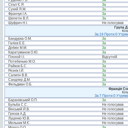
Руденко Г.Б.
За
Сігал Є.Я.
За
Сухий Я.М.
За
Франчук І.А.
За
Шепетін В.Л.
За
Шуфрич Н.І.
Не голосував
Група Д
Кіл
За:19 Проти:0 Утрим
Бандурка О.М.
За
Галієв Е.Е.
За
Добкін М.М.
За
Каратуманов О.Ю.
За
Плохой І.І.
Відсутній
Потебенько М.О.
За
Райков Б.С.
За
Резнік І.Й.
За
Салигін В.В.
За
Сандлер Д.М.
За
Фельдман О.Б.
За
Фракція Соц
Кіл
За:7 Проти:0 Утрима
Баранівський О.П.
За
Бульба С.С.
Не голосував
Вінський Й.В.
Не голосував
Грязєв А.Д.
Не голосував
Луценко Ю.В.
Не голосував
Мельник М.Є.
Не голосував
Мороз О.О.
За