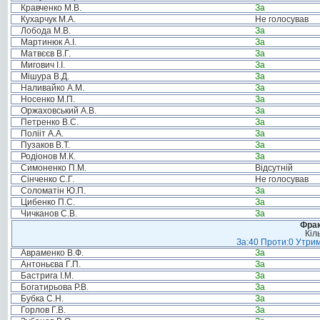
Кравченко М.В.
За
Кухарчук М.А.
Не голосував
Лобода М.В.
За
Мартинюк А.І.
За
Матвєєв В.Г.
За
Мигович І.І.
За
Мішура В.Д.
За
Наливайко А.М.
За
Носенко М.П.
За
Оржаховський А.В.
За
Петренко В.С.
За
Полііт А.А.
За
Пузаков В.Т.
За
Родіонов М.К.
За
Симоненко П.М.
Відсутній
Сінченко С.Г.
Не голосував
Соломатін Ю.П.
За
Цибенко П.С.
За
Чичканов С.В.
За
Фрак
Кіл
За:40 Проти:0 Утрим
Авраменко В.Ф.
За
Антоньєва Г.П.
За
Бастрига І.М.
За
Богатирьова Р.В.
За
Бубка С.Н.
За
Горлов Г.В.
За