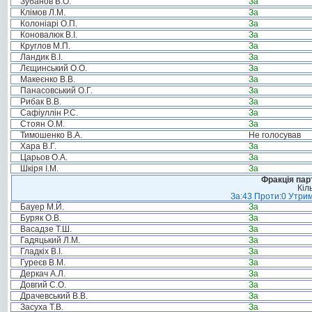
Зубанов В.О.
За
Клімов Л.М.
За
Колоніарі О.П.
За
Коновалюк В.І.
За
Круглов М.П.
За
Ландик В.І.
За
Лєщинський О.О.
За
Макеєнко В.В.
За
Панасовський О.Г.
За
Рибак В.В.
За
Сафіуллін Р.С.
За
Стоян О.М.
За
Тимошенко В.А.
Не голосував
Хара В.Г.
За
Царьов О.А.
За
Шкіря І.М.
За
Фракція пар
Кіл
За:43 Проти:0 Утрим
Бауер М.Й.
За
Буряк О.В.
За
Васадзе Т.Ш.
За
Гадяцький Л.М.
За
Гладкіх В.І.
За
Гуреєв В.М.
За
Деркач А.Л.
За
Довгий С.О.
За
Драчевський В.В.
За
Засуха Т.В.
За