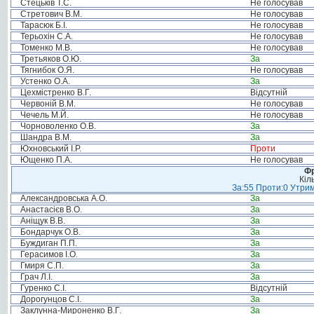
Стецьків Т.С.
Не голосував
Стретович В.М.
Не голосував
Тарасюк Б.І.
Не голосував
Терьохін С.А.
Не голосував
Томенко М.В.
Не голосував
Третьяков О.Ю.
За
Тягнибок О.Я.
Не голосував
Устенко О.А.
За
Цехмістренко В.Г.
Відсутній
Червоній В.М.
Не голосував
Чечель М.Й.
Не голосував
Чорноволенко О.В.
За
Шандра В.М.
За
Юхновський І.Р.
Проти
Ющенко П.А.
Не голосував
Фр
Кіл
За:55 Проти:0 Утрим
Александровська А.О.
За
Анастасієв В.О.
За
Аніщук В.В.
За
Бондарчук О.В.
За
Буждиган П.П.
За
Герасимов І.О.
За
Гмиря С.П.
За
Грач Л.І.
За
Гуренко С.І.
Відсутній
Дорогунцов С.І.
За
Заклунна-Мироненко В.Г.
За