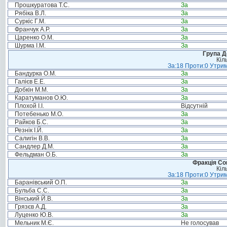
Прошкуратова Т.С.
За
Рябіка В.Л.
За
Суркіс Г.М.
За
Франчук А.Р.
За
Царенко О.М.
За
Шурма І.М.
За
Група Д
Кіл
За:18 Проти:0 Утрим
Бандурка О.М.
За
Галієв Е.Е.
За
Добкін М.М.
За
Каратуманов О.Ю.
За
Плохой І.І.
Відсутній
Потебенько М.О.
За
Райков Б.С.
За
Резнік І.Й.
За
Салигін В.В.
За
Сандлер Д.М.
За
Фельдман О.Б.
За
Фракція Соц
Кіл
За:18 Проти:0 Утрим
Баранівський О.П.
За
Бульба С.С.
За
Вінський Й.В.
За
Грязєв А.Д.
За
Луценко Ю.В.
За
Мельник М.Є.
Не голосував