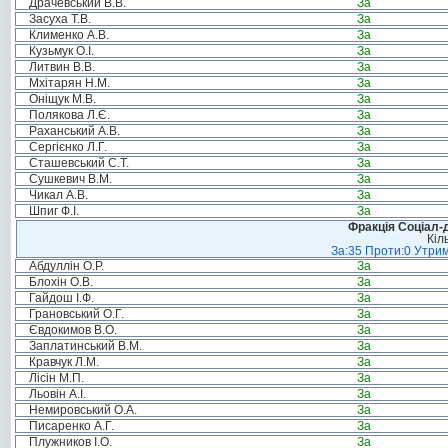
Драчевський В.В.
За
Засуха Т.В.
За
Клименко А.В.
За
Кузьмук О.І.
За
Литвин В.В.
За
Мхітарян Н.М.
За
Оніщук М.В.
За
Полякова Л.Є.
За
Раханський А.В.
За
Сергієнко Л.Г.
За
Сташевський С.Т.
За
Сушкевич В.М.
За
Чикал А.В.
За
Шпиг Ф.І.
За
Фракція Соціал-д
Кіл
За:35 Проти:0 Утрим
Абдуллін О.Р.
За
Блохін О.В.
За
Гайдош І.Ф.
За
Грановський О.Г.
За
Євдокимов В.О.
За
Заплатинський В.М.
За
Кравчук Л.М.
За
Лісін М.П.
За
Льовін А.І.
За
Немировський О.А.
За
Писаренко А.Г.
За
Плужников І.О.
За