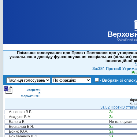
Верховн
Офіційний в
Поіменне голосування про Проект Постанови про утворення 
узагальнення досвіду функціонування спеціальних (вільних) е
інвестиційної д
1
За:384 Проти:0 Утрима
Рі
- Вибрати зі списк
Зберегти
в
форматі RTF
Фра
Кіль
За:82 Проти:0 Утрима
Альошин В.Б.
За
Асадчев В.М.
За
Балога В.І.
Не голосував
Беспалий Б.Я.
За
Бойко Ю.А.
За
Бондаренко В.Д.
За