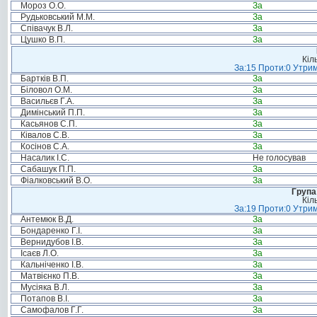
Мороз О.О.
За
Рудьковський М.М.
За
Співачук В.Л.
За
Цушко В.П.
За
Кіл
За:15 Проти:0 Утрим
Бартків В.П.
За
Біловол О.М.
За
Васильєв Г.А.
За
Димінський П.П.
За
Касьянов С.П.
За
Ківалов С.В.
За
Косінов С.А.
За
Насалик І.С.
Не голосував
Сабашук П.П.
За
Фіалковський В.О.
За
Група
Кіл
За:19 Проти:0 Утрим
Антемюк В.Д.
За
Бондаренко Г.І.
За
Вернидубов І.В.
За
Ісаєв Л.О.
За
Кальніченко І.В.
За
Матвієнко П.В.
За
Мусіяка В.Л.
За
Потапов В.І.
За
Самофалов Г.Г.
За