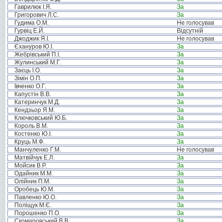
Гаврилюк І.Я.
За
Григорович Л.С.
За
Гудима О.М.
Не голосував
Гурвіц Е.Й.
Відсутній
Джоджик Я.І.
Не голосував
Єхануров Ю.І.
За
Жебрівський П.І.
За
Жулинський М.Г.
За
Заєць І.О.
За
Зімін О.П.
За
Івченко О.Г.
За
Капустін В.В.
За
Катеринчук М.Д.
За
Кендзьор Я.М.
За
Ключковський Ю.Б.
За
Король В.М.
За
Костенко Ю.І.
За
Круць М.Ф.
За
Манчуленко Г.М.
Не голосував
Матвійчук Е.Л.
За
Мойсик В.Р.
За
Одайник М.М.
За
Олійник П.М.
За
Оробець Ю.М.
За
Павленко Ю.О.
За
Поліщук М.Є.
За
Порошенко П.О.
За
Скомаровський В.В.
За