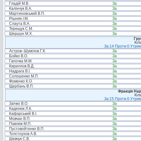
Гладій М.В.
За
Калінчук В.А.
За
Мартиновський В.П.
За
Рішняк І.М.
За
Слаута В.А.
За
Терещук С.М.
За
Шершун М.Х.
За
Гру
Кіл
За:14 Проти:0 Утрим
Астров–Шумілов Г.К.
За
Бойко В.О.
За
Гапочка М.М.
За
Кириллов В.Д.
За
Надрага В.І.
За
Солошенко М.П.
За
Фоменко К.О.
За
Щербань В.П.
За
Фракція Нар
Кіл
За:15 Проти:0 Утрим
Заічко В.О.
За
Каденюк Л.К.
За
Кафарський В.І.
За
Мовчан В.П.
За
Павлюк М.П.
За
Пустовойтенко В.П.
За
Толстоухов А.В.
За
Шевчук С.В.
За