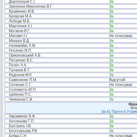
Дорогунцов С.І.
За
Заклунна-Мироненко В.Г.
За
Кравченко М.В.
За
Кухарчук М.А.
За
Лобода М.В.
За
Мартинюк А.І.
За
Матвєєв В.Г.
За
Мигович І.І.
Не голосував
Мішура В.Д.
За
Наливайко А.М.
За
Носенко М.П.
За
Оржаховський А.В.
За
Петренко В.С.
За
Полііт А.А.
За
Пузаков В.Т.
За
Родіонов М.К.
За
Симоненко П.М.
Відсутній
Сінченко С.Г.
Не голосував
Соломатін Ю.П.
За
Цибенко П.С.
За
Чичканов С.В.
За
Фрак
Кіл
За:41 Проти:0 Утрим
Авраменко В.Ф.
За
Антоньєва Г.П.
За
Бастрига І.М.
За
Богатирьова Р.В.
За
Бубка С.Н.
Не голосував