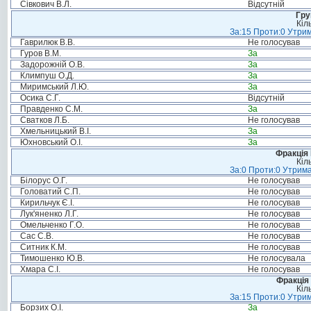
Сівкович В.Л.
Відсутній
Гру
Кіл
За:15 Проти:0 Утрим
Гаврилюк В.В.
Не голосував
Гуров В.М.
За
Задорожній О.В.
За
Климпуш О.Д.
За
Миримський Л.Ю.
За
Осика С.Г.
Відсутній
Правденко С.М.
За
Сватков Л.Б.
Не голосував
Хмельницький В.І.
За
Юхновський О.І.
За
Фракція
Кіл
За:0 Проти:0 Утрима
Білорус О.Г.
Не голосував
Головатий С.П.
Не голосував
Кирильчук Є.І.
Не голосував
Лук'яненко Л.Г.
Не голосував
Омельченко Г.О.
Не голосував
Сас С.В.
Не голосував
Ситник К.М.
Не голосував
Тимошенко Ю.В.
Не голосувала
Хмара С.І.
Не голосував
Фракція 
Кіл
За:15 Проти:0 Утрим
Борзих О.І.
За