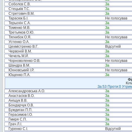
Соболєв С.В.
За
Стецьків Т.С.
За
Стретович В.М.
За
Тарасюк Б.І.
Не голосував
Терьохін С.А.
За
Томенко М.В.
За
Третьяков О.Ю.
За
Тягнибок О.Я.
Не голосував
Устенко О.А.
За
Цехмістренко В.Г.
Відсутній
Червоній В.М.
За
Чечель М.Й.
За
Чорноволенко О.В.
Не голосував
Шандра В.М.
За
Юхновський І.Р.
Не голосував
Ющенко П.А.
За
Фр
Кіл
За:53 Проти:0 Утрим
Александровська А.О.
За
Анастасієв В.О.
За
Аніщук В.В.
За
Бондарчук О.В.
За
Буждиган П.П.
За
Герасимов І.О.
За
Гмиря С.П.
За
Грач Л.І.
За
Гуренко С.І.
Відсутній