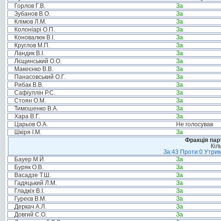
Горлов Г.В.
За
Зубанов В.О.
За
Клімов Л.М.
За
Колоніарі О.П.
За
Коновалюк В.І.
За
Круглов М.П.
За
Ландик В.І.
За
Лєщинський О.О.
За
Макеєнко В.В.
За
Панасовський О.Г.
За
Рибак В.В.
За
Сафіуллін Р.С.
За
Стоян О.М.
За
Тимошенко В.А.
За
Хара В.Г.
За
Царьов О.А.
Не голосував
Шкіря І.М.
За
Фракція пар
Кіл
За:43 Проти:0 Утрим
Бауер М.Й.
За
Буряк О.В.
За
Васадзе Т.Ш.
За
Гадяцький Л.М.
За
Гладкіх В.І.
За
Гуреєв В.М.
За
Деркач А.Л.
За
Довгий С.О.
За