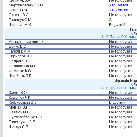
Калінчук В.А.
Не голосував
Мартиновський В.П.
Утримався
Рішняк І.М.
Утримався
Слаута В.А.
Не голосував
Терещук С.М.
За
Шершун М.Х.
Відсутній
Гру
Кіл
За:0 Проти:0 Утрима
Астров–Шумілов Г.К.
Не голосував
Бойко В.О.
Не голосував
Гапочка М.М.
Не голосував
Кириллов В.Д.
Не голосував
Надрага В.І.
Не голосував
Солошенко М.П.
Не голосував
Фоменко К.О.
Не голосувала
Щербань В.П.
Не голосував
Фракція Нар
Кіл
За:0 Проти:0 Утрима
Заічко В.О.
Не голосував
Каденюк Л.К.
Не голосував
Кафарський В.І.
Відсутній
Мовчан В.П.
Не голосував
Павлюк М.П.
Не голосував
Пустовойтенко В.П.
Не голосував
Толстоухов А.В.
Не голосував
Шевчук С.В.
Не голосував