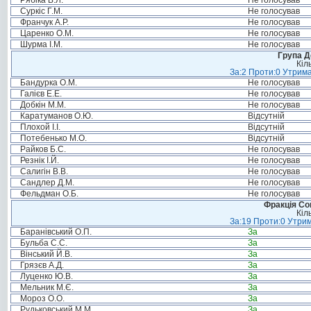
Рябіка В.Л.
Не голосував
Суркіс Г.М.
Не голосував
Франчук А.Р.
Не голосував
Царенко О.М.
Не голосував
Шурма І.М.
Не голосував
Група Д
Кіл
За:2 Проти:0 Утрима
Бандурка О.М.
Не голосував
Галієв Е.Е.
Не голосував
Добкін М.М.
Не голосував
Каратуманов О.Ю.
Відсутній
Плохой І.І.
Відсутній
Потебенько М.О.
Відсутній
Райков Б.С.
Не голосував
Резнік І.Й.
Не голосував
Салигін В.В.
Не голосував
Сандлер Д.М.
Не голосував
Фельдман О.Б.
Не голосував
Фракція Соц
Кіл
За:19 Проти:0 Утрим
Баранівський О.П.
За
Бульба С.С.
За
Вінський Й.В.
За
Грязєв А.Д.
За
Луценко Ю.В.
За
Мельник М.Є.
За
Мороз О.О.
За
Рудьковський М.М.
За