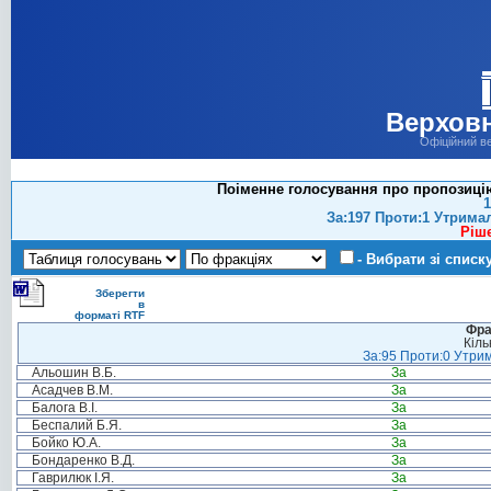
Верховн
Офіційний в
Поіменне голосування про пропозиці
1
За:197 Проти:1 Утрима
Ріш
- Вибрати зі списк
Зберегти
в
форматі RTF
Фра
Кіль
За:95 Проти:0 Утрим
Альошин В.Б.
За
Асадчев В.М.
За
Балога В.І.
За
Беспалий Б.Я.
За
Бойко Ю.А.
За
Бондаренко В.Д.
За
Гаврилюк І.Я.
За