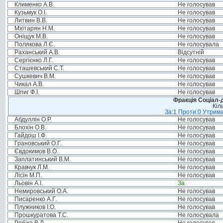
Клименко А.В.
Не голосував
Кузьмук О.І.
Не голосував
Литвин В.В.
Не голосував
Мхітарян Н.М.
Не голосував
Оніщук М.В.
Не голосував
Полякова Л.Є.
Не голосувала
Раханський А.В.
Відсутній
Сергієнко Л.Г.
Не голосував
Сташевський С.Т.
Не голосував
Сушкевич В.М.
Не голосував
Чикал А.В.
Не голосував
Шпиг Ф.І.
Не голосував
Фракція Соціал-д
Кіл
За:1 Проти:0 Утрима
Абдуллін О.Р.
Не голосував
Блохін О.В.
Не голосував
Гайдош І.Ф.
Не голосував
Грановський О.Г.
Не голосував
Євдокимов В.О.
Не голосував
Заплатинський В.М.
Не голосував
Кравчук Л.М.
Не голосував
Лісін М.П.
Не голосував
Льовін А.І.
За
Немировський О.А.
Не голосував
Писаренко А.Г.
Не голосував
Плужников І.О.
Не голосував
Прошкуратова Т.С.
Не голосувала