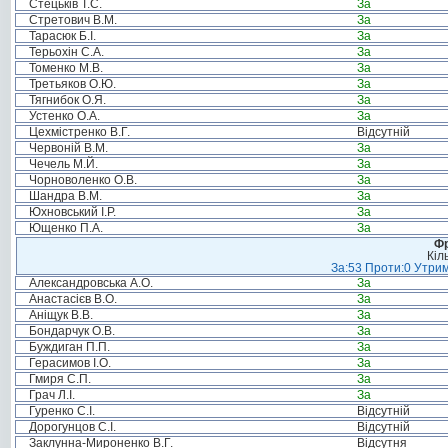
Стецьків Т.С.
За
Стретович В.М.
За
Тарасюк Б.І.
За
Терьохін С.А.
За
Томенко М.В.
За
Третьяков О.Ю.
За
Тягнибок О.Я.
За
Устенко О.А.
За
Цехмістренко В.Г.
Відсутній
Червоній В.М.
За
Чечель М.Й.
За
Чорноволенко О.В.
За
Шандра В.М.
За
Юхновський І.Р.
За
Ющенко П.А.
За
Фр
Кіл
За:53 Проти:0 Утрим
Александровська А.О.
За
Анастасієв В.О.
За
Аніщук В.В.
За
Бондарчук О.В.
За
Буждиган П.П.
За
Герасимов І.О.
За
Гмиря С.П.
За
Грач Л.І.
За
Гуренко С.І.
Відсутній
Дорогунцов С.І.
Відсутній
Заклунна-Мироненко В.Г.
Відсутня