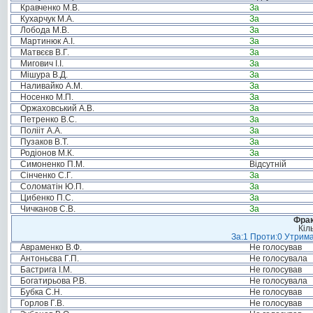
Кравченко М.В.
За
Кухарчук М.А.
За
Лобода М.В.
За
Мартинюк А.І.
За
Матвєєв В.Г.
За
Мигович І.І.
За
Мішура В.Д.
За
Наливайко А.М.
За
Носенко М.П.
За
Оржаховський А.В.
За
Петренко В.С.
За
Полііт А.А.
За
Пузаков В.Т.
За
Родіонов М.К.
За
Симоненко П.М.
Відсутній
Сінченко С.Г.
За
Соломатін Ю.П.
За
Цибенко П.С.
За
Чичканов С.В.
За
Фрак
Кіл
За:1 Проти:0 Утрима
Авраменко В.Ф.
Не голосував
Антоньєва Г.П.
Не голосувала
Бастрига І.М.
Не голосував
Богатирьова Р.В.
Не голосувала
Бубка С.Н.
Не голосував
Горлов Г.В.
Не голосував