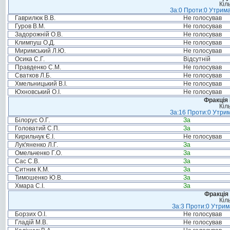
Кіл
За:0 Проти:0 Утрима
Гаврилюк В.В.
Не голосував
Гуров В.М.
Не голосував
Задорожній О.В.
Не голосував
Климпуш О.Д.
Не голосував
Миримський Л.Ю.
Не голосував
Осика С.Г.
Відсутній
Правденко С.М.
Не голосував
Сватков Л.Б.
Не голосував
Хмельницький В.І.
Не голосував
Юхновський О.І.
Не голосував
Фракція
Кіл
За:16 Проти:0 Утрим
Білорус О.Г.
За
Головатий С.П.
За
Кирильчук Є.І.
Не голосував
Лук'яненко Л.Г.
За
Омельченко Г.О.
За
Сас С.В.
За
Ситник К.М.
За
Тимошенко Ю.В.
За
Хмара С.І.
За
Фракція 
Кіл
За:3 Проти:0 Утрим
Борзих О.І.
Не голосував
Гладій М.В.
Не голосував