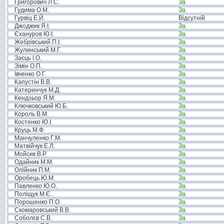
Григорович Л.С.
За
Гудима О.М.
За
Гурвіц Е.Й.
Відсутній
Джоджик Я.І.
За
Єхануров Ю.І.
За
Жебрівський П.І.
За
Жулинський М.Г.
За
Заєць І.О.
За
Зімін О.П.
За
Івченко О.Г.
За
Капустін В.В.
За
Катеринчук М.Д.
За
Кендзьор Я.М.
За
Ключковський Ю.Б.
За
Король В.М.
За
Костенко Ю.І.
За
Круць М.Ф.
За
Манчуленко Г.М.
За
Матвійчук Е.Л.
За
Мойсик В.Р.
За
Одайник М.М.
За
Олійник П.М.
За
Оробець Ю.М.
За
Павленко Ю.О.
За
Поліщук М.Є.
За
Порошенко П.О.
За
Скомаровський В.В.
За
Соболєв С.В.
За