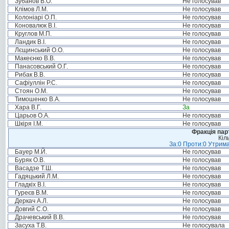
Зубанов В.О.
Не голосував
Клімов Л.М.
Не голосував
Колоніарі О.П.
Не голосував
Коновалюк В.І.
Не голосував
Круглов М.П.
Не голосував
Ландик В.І.
Не голосував
Лєщинський О.О.
Не голосував
Макеєнко В.В.
Не голосував
Панасовський О.Г.
Не голосував
Рибак В.В.
Не голосував
Сафіуллін Р.С.
Не голосував
Стоян О.М.
Не голосував
Тимошенко В.А.
Не голосував
Хара В.Г.
За
Царьов О.А.
Не голосував
Шкіря І.М.
Не голосував
Фракція пар
Кіл
За:0 Проти:0 Утрима
Бауер М.Й.
Не голосував
Буряк О.В.
Не голосував
Васадзе Т.Ш.
Не голосував
Гадяцький Л.М.
Не голосував
Гладкіх В.І.
Не голосував
Гуреєв В.М.
Не голосував
Деркач А.Л.
Не голосував
Довгий С.О.
Не голосував
Драчевський В.В.
Не голосував
Засуха Т.В.
Не голосувала