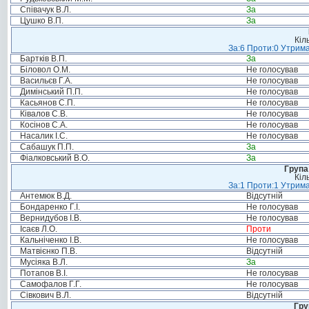
Співачук В.Л.
За
Цушко В.П.
За
Кіл
За:6 Проти:0 Утрима
Бартків В.П.
За
Біловол О.М.
Не голосував
Васильєв Г.А.
Не голосував
Димінський П.П.
Не голосував
Касьянов С.П.
Не голосував
Ківалов С.В.
Не голосував
Косінов С.А.
Не голосував
Насалик І.С.
Не голосував
Сабашук П.П.
За
Фіалковський В.О.
За
Група
Кіл
За:1 Проти:1 Утрима
Антемюк В.Д.
Відсутній
Бондаренко Г.І.
Не голосував
Вернидубов І.В.
Не голосував
Ісаєв Л.О.
Проти
Кальніченко І.В.
Не голосував
Матвієнко П.В.
Відсутній
Мусіяка В.Л.
За
Потапов В.І.
Не голосував
Самофалов Г.Г.
Не голосував
Сівкович В.Л.
Відсутній
Гру