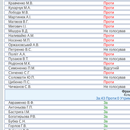
Кравченко М.В.
Проти
Кухарчук М.А.
Проти
Лобода М.В.
Проти
Мартинюк А.І.
Проти
Матвєєв В.Г.
Проти
Мигович І.І.
Проти
Мішура В.Д.
Не голосував
Наливайко А.М.
Проти
Носенко М.П.
Проти
Оржаховський А.В.
Проти
Петренко В.С.
Не голосував
Полііт А.А.
Проти
Пузаков В.Т.
Не голосував
Родіонов М.К.
Проти
Симоненко П.М.
Відсутній
Сінченко С.Г.
Проти
Соломатін Ю.П.
Не голосував
Цибенко П.С.
Проти
Чичканов С.В.
Не голосував
Фрак
Кіл
За:43 Проти:0 Утрим
Авраменко В.Ф.
За
Антоньєва Г.П.
За
Бастрига І.М.
За
Богатирьова Р.В.
За
Бубка С.Н.
За
Горлов Г.В.
За