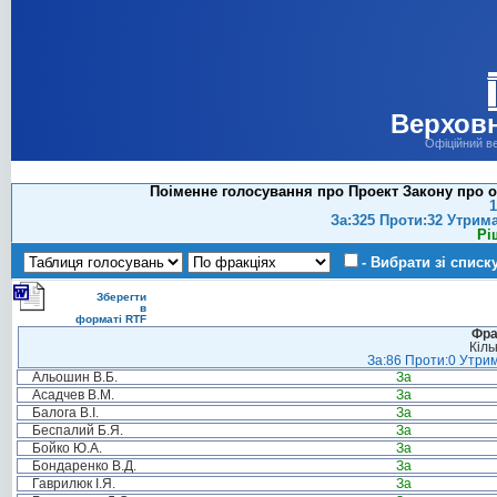
Верховн
Офіційний в
Поіменне голосування про Проект Закону про о
1
За:325 Проти:32 Утрим
Рі
- Вибрати зі списк
Зберегти
в
форматі RTF
Фра
Кіль
За:86 Проти:0 Утрим
Альошин В.Б.
За
Асадчев В.М.
За
Балога В.І.
За
Беспалий Б.Я.
За
Бойко Ю.А.
За
Бондаренко В.Д.
За
Гаврилюк І.Я.
За