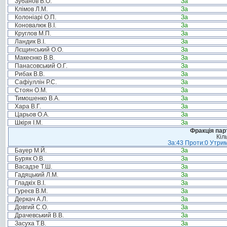
Зубанов В.О.
За
Клімов Л.М.
За
Колоніарі О.П.
За
Коновалюк В.І.
За
Круглов М.П.
За
Ландик В.І.
За
Лєщинський О.О.
За
Макеєнко В.В.
За
Панасовський О.Г.
За
Рибак В.В.
За
Сафіуллін Р.С.
За
Стоян О.М.
За
Тимошенко В.А.
За
Хара В.Г.
За
Царьов О.А.
За
Шкіря І.М.
За
Фракція пар
Кіл
За:43 Проти:0 Утрим
Бауер М.Й.
За
Буряк О.В.
За
Васадзе Т.Ш.
За
Гадяцький Л.М.
За
Гладкіх В.І.
За
Гуреєв В.М.
За
Деркач А.Л.
За
Довгий С.О.
За
Драчевський В.В.
За
Засуха Т.В.
За