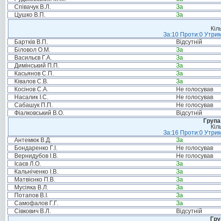
Співачук В.Л.
За
Цушко В.П.
За
Кіл
За:10 Проти:0 Утрим
Бартків В.П.
Відсутній
Біловол О.М.
За
Васильєв Г.А.
За
Димінський П.П.
За
Касьянов С.П.
За
Ківалов С.В.
За
Косінов С.А.
Не голосував
Насалик І.С.
Не голосував
Сабашук П.П.
Не голосував
Фіалковський В.О.
Відсутній
Група
Кіл
За:16 Проти:0 Утрим
Антемюк В.Д.
За
Бондаренко Г.І.
Не голосував
Вернидубов І.В.
Не голосував
Ісаєв Л.О.
За
Кальніченко І.В.
За
Матвієнко П.В.
За
Мусіяка В.Л.
За
Потапов В.І.
За
Самофалов Г.Г.
За
Сівкович В.Л.
Відсутній
Гру