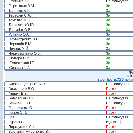
Стецьків Т.С.
Не голосував
Стретович В.М.
За
Тарасюк Б.І.
За
Терьохін С.А.
За
Томенко М.В.
За
Третьяков О.Ю.
За
Тягнибок О.Я.
За
Устенко О.А.
За
Цехмістренко В.Г.
За
Червоній В.М.
За
Чечель М.Й.
За
Чорноволенко О.В.
За
Шандра В.М.
За
Юхновський І.Р.
За
Ющенко П.А.
За
Фр
Кіл
За:0 Проти:32 Утрима
Александровська А.О.
Не голосувала
Анастасієв В.О.
Проти
Аніщук В.В.
Проти
Бондарчук О.В.
Не голосував
Буждиган П.П.
Не голосував
Герасимов І.О.
Проти
Гмиря С.П.
Проти
Грач Л.І.
Не голосував
Гуренко С.І.
Відсутній
Дорогунцов С.І.
Проти
Заклунна-Мироненко В.Г.
Проти