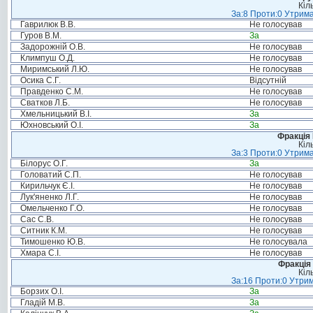
Кіл
За:8 Проти:0 Утрима
Гаврилюк В.В.
Не голосував
Гуров В.М.
За
Задорожній О.В.
Не голосував
Климпуш О.Д.
Не голосував
Миримський Л.Ю.
Не голосував
Осика С.Г.
Відсутній
Правденко С.М.
Не голосував
Сватков Л.Б.
Не голосував
Хмельницький В.І.
За
Юхновський О.І.
За
Фракція
Кіл
За:3 Проти:0 Утрима
Білорус О.Г.
За
Головатий С.П.
Не голосував
Кирильчук Є.І.
Не голосував
Лук'яненко Л.Г.
Не голосував
Омельченко Г.О.
Не голосував
Сас С.В.
Не голосував
Ситник К.М.
Не голосував
Тимошенко Ю.В.
Не голосувала
Хмара С.І.
Не голосував
Фракція 
Кіл
За:16 Проти:0 Утрим
Борзих О.І.
За
Гладій М.В.
За