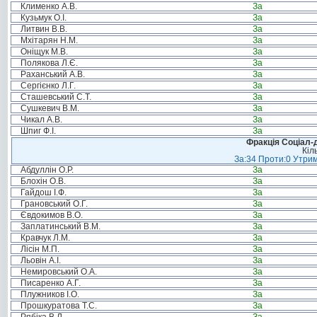
Клименко А.В.
За
Кузьмук О.І.
За
Литвин В.В.
За
Мхітарян Н.М.
За
Оніщук М.В.
За
Полякова Л.Є.
За
Раханський А.В.
За
Сергієнко Л.Г.
За
Сташевський С.Т.
За
Сушкевич В.М.
За
Чикал А.В.
За
Шпиг Ф.І.
За
Фракція Соціал-д
Кіл
За:34 Проти:0 Утрим
Абдуллін О.Р.
За
Блохін О.В.
За
Гайдош І.Ф.
За
Грановський О.Г.
За
Євдокимов В.О.
За
Заплатинський В.М.
За
Кравчук Л.М.
За
Лісін М.П.
За
Льовін А.І.
За
Немировський О.А.
За
Писаренко А.Г.
За
Плужников І.О.
За
Прошкуратова Т.С.
За