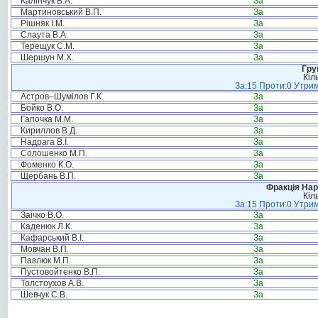
Калінчук В.А.
За
Мартиновський В.П.
За
Рішняк І.М.
За
Слаута В.А.
За
Терещук С.М.
За
Шершун М.Х.
За
Гру
Кіл
За:15 Проти:0 Утрим
Астров–Шумілов Г.К.
За
Бойко В.О.
За
Гапочка М.М.
За
Кириллов В.Д.
За
Надрага В.І.
За
Солошенко М.П.
За
Фоменко К.О.
За
Щербань В.П.
За
Фракція Нар
Кіл
За:15 Проти:0 Утрим
Заічко В.О.
За
Каденюк Л.К.
За
Кафарський В.І.
За
Мовчан В.П.
За
Павлюк М.П.
За
Пустовойтенко В.П.
За
Толстоухов А.В.
За
Шевчук С.В.
За