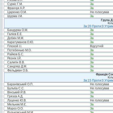
Рябіка В.Л.
За
Суркіс Г.М.
За
Франчук А.Р.
За
Царенко О.М.
Не голосував
Шурма І.М.
За
Група Д
Кіл
За:20 Проти:0 Утрим
Бандурка О.М.
За
Галієв Е.Е.
За
Добкін М.М.
За
Каратуманов О.Ю.
За
Плохой І.І.
Відсутній
Потебенько М.О.
За
Райков Б.С.
За
Резнік І.Й.
За
Салигін В.В.
За
Сандлер Д.М.
За
Фельдман О.Б.
За
Фракція Соц
Кіл
За:15 Проти:0 Утрим
Баранівський О.П.
Не голосував
Бульба С.С.
Не голосував
Вінський Й.В.
За
Грязєв А.Д.
За
Луценко Ю.В.
Не голосував
Мельник М.Є.
За
Мороз О.О.
За
Рудьковський М.М.
За