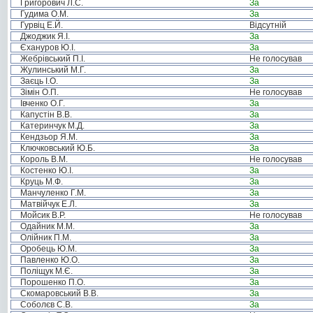
Григорович Л.С.
За
Гудима О.М.
За
Гурвіц Е.Й.
Відсутній
Джоджик Я.І.
За
Єхануров Ю.І.
За
Жебрівський П.І.
Не голосував
Жулинський М.Г.
За
Заєць І.О.
За
Зімін О.П.
Не голосував
Івченко О.Г.
За
Капустін В.В.
За
Катеринчук М.Д.
За
Кендзьор Я.М.
За
Ключковський Ю.Б.
За
Король В.М.
Не голосував
Костенко Ю.І.
За
Круць М.Ф.
За
Манчуленко Г.М.
За
Матвійчук Е.Л.
За
Мойсик В.Р.
Не голосував
Одайник М.М.
За
Олійник П.М.
За
Оробець Ю.М.
За
Павленко Ю.О.
За
Поліщук М.Є.
За
Порошенко П.О.
За
Скомаровський В.В.
За
Соболєв С.В.
За