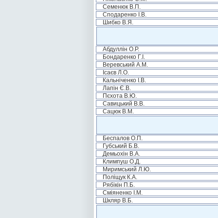
Семенюк В.П.
Сподаренко І.В.
Шибко В.Я.
Абдуллін О.Р.
Бондаренко Г.І.
Веревський А.М.
Ісаєв Л.О.
Кальніченко І.В.
Лапін Є.В.
Пєхота В.Ю.
Савицький В.В.
Сацюк В.М.
Беспалов О.П.
Губський Б.В.
Демьохін В.А.
Климпуш О.Д.
Миримський Л.Ю.
Поліщук К.А.
Рябікін П.Б.
Сміяненко І.М.
Шкляр В.Б.