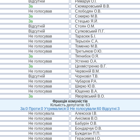
Відсутній
Римарук О.І.
За
Скомаровський В.В.
Не голосував
Слободян О.В.
За
Сокирко М.В.
За
Стецько Я.Й.
Відсутній
Стоян О.М.
Відсутній
Сулковський П.Г.
Не голосував
Тарасюк Б.І.
Не голосував
Терьохін С.А.
Не голосував
Томенко М.В.
Не голосував
Третьяков О.Ю.
За
Тягнибок О.Я.
Не голосував
Устенко О.А.
За
Цехмістренко В.Г.
Не голосував
Червоній В.М.
Відсутній
Чорновіл Т.В.
Не голосував
Чубаров Р.А.
Не голосував
Ширко Ю.В.
Не голосував
Ющенко В.А.
За
Яворівський В.О.
Фракція комуністів
Кількість депутатів: 63
За:0 Проти:0 Утрималися:0 Не голосували:60 Відсутні:3
Не голосувала
Алексєєв І.В.
Не голосував
Анісімов В.О.
Не голосував
Бабурін О.В.
Не голосував
Бондарчук О.В.
Не голосував
Буждиган П.П.
Не голосував
Герасимов І.О.