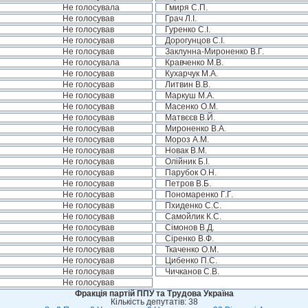
Не голосувала
Гмиря С.П.
Не голосував
Грач Л.І.
Не голосував
Гуренко С.І.
Не голосував
Дорогунцов С.І.
Не голосував
Заклунна-Мироненко В.Г.
Не голосувала
Кравченко М.В.
Не голосував
Кухарчук М.А.
Не голосував
Литвин В.В.
Не голосував
Маркуш М.А.
Не голосував
Масенко О.М.
Не голосував
Матвєєв В.Й.
Не голосував
Мироненко В.А.
Не голосував
Мороз А.М.
Не голосував
Новак В.М.
Не голосував
Олійник Б.І.
Не голосував
Парубок О.Н.
Не голосував
Петров В.Б.
Не голосував
Пономаренко Г.Г.
Не голосував
Пхиденко С.С.
Не голосував
Самойлик К.С.
Не голосував
Сімонов В.Д.
Не голосував
Сіренко В.Ф.
Не голосував
Ткаченко О.М.
Не голосував
Цибенко П.С.
Не голосував
Чичканов С.В.
Не голосував
Фракція партій ППУ та Трудова Україна
Кількість депутатів: 38