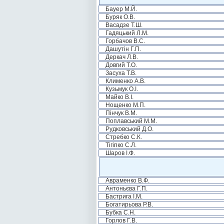
Бауер М.Й.
Буряк О.В.
Васадзе Т.Ш.
Гадяцький Л.М.
Горбачов В.С.
Дашутін Г.П.
Деркач Л.В.
Довгий Т.О.
Засуха Т.В.
Клименко А.В.
Кузьмук О.І.
Майко В.І.
Нощенко М.П.
Пінчук В.М.
Поплавський М.М.
Рудковський Д.О.
Стребко С.К.
Тігіпко С.Л.
Шаров І.Ф.
Авраменко В.Ф.
Антоньєва Г.П.
Бастрига І.М.
Богатирьова Р.В.
Бубка С.Н.
Горлов Г.В.