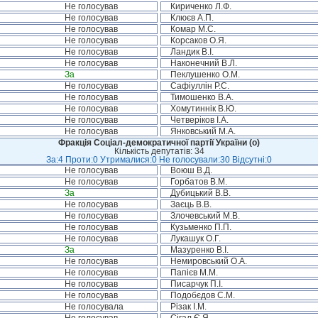
Не голосував
Кириченко Л.Ф.
Не голосував
Клюєв А.П.
Не голосував
Комар М.С.
Не голосував
Корсаков О.Я.
Не голосував
Ландик В.І.
Не голосував
Наконечний В.Л.
За
Пеклушенко О.М.
Не голосував
Сафіуллін Р.С.
Не голосував
Тимошенко В.А.
Не голосував
Хомутиннік В.Ю.
Не голосував
Четверіков І.А.
Не голосував
Янковський М.А.
Фракція Соціал-демократичної партії України (о)
Кількість депутатів: 34
За:4 Проти:0 Утрималися:0 Не голосували:30 Відсутні:0
Не голосував
Воюш В.Д.
Не голосував
Горбатов В.М.
За
Дубицький В.В.
Не голосував
Заєць В.В.
Не голосував
Злочевський М.В.
Не голосував
Кузьменко П.П.
Не голосував
Лукашук О.Г.
За
Мазуренко В.І.
Не голосував
Немировський О.А.
Не голосував
Папієв М.М.
Не голосував
Писарчук П.І.
Не голосував
Подобєдов С.М.
Не голосувала
Різак І.М.