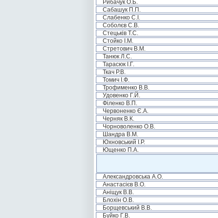
Рибачук О.Б.
Сабашук П.П.
Слабенко С.І.
Соболєв С.В.
Стецьків Т.С.
Стойко І.М.
Стретович В.М.
Танюк Л.С.
Тарасюк І.Г.
Ткач Р.В.
Томич І.Ф.
Трофименко В.В.
Удовенко Г.Й.
Філенко В.П.
Червоненко Є.А.
Черняк В.К.
Чорноволенко О.В.
Шандра В.М.
Юхновський І.Р.
Ющенко П.А.
Александровська А.О.
Анастасієв В.О.
Аніщук В.В.
Блохін О.В.
Борщевський В.В.
Буйко Г.В.