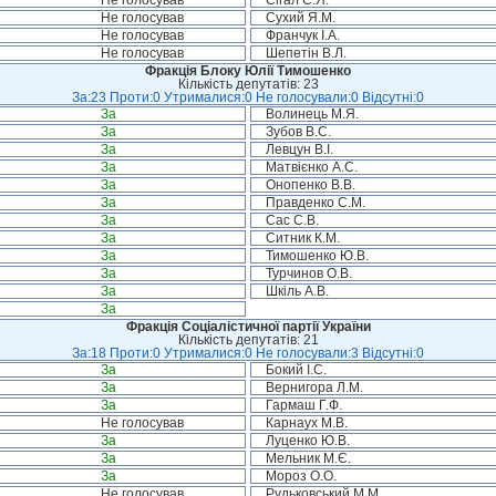
Не голосував
Сігал Є.Я.
Не голосував
Сухий Я.М.
Не голосував
Франчук І.А.
Не голосував
Шепетін В.Л.
Фракція Блоку Юлії Тимошенко
Кількість депутатів: 23
За:23 Проти:0 Утрималися:0 Не голосували:0 Відсутні:0
За
Волинець М.Я.
За
Зубов В.С.
За
Левцун В.І.
За
Матвієнко А.С.
За
Онопенко В.В.
За
Правденко С.М.
За
Сас С.В.
За
Ситник К.М.
За
Тимошенко Ю.В.
За
Турчинов О.В.
За
Шкіль А.В.
За
Фракція Соціалістичної партії України
Кількість депутатів: 21
За:18 Проти:0 Утрималися:0 Не голосували:3 Відсутні:0
За
Бокий І.С.
За
Вернигора Л.М.
За
Гармаш Г.Ф.
Не голосував
Карнаух М.В.
За
Луценко Ю.В.
За
Мельник М.Є.
За
Мороз О.О.
Не голосував
Рудьковський М.М.