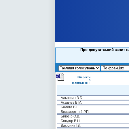
Про депутатський запит 
Зберегти
в
форматі RTF
Альошин В.Б.
Асадчев В.М.
Балога В.І.
Безсмертний Р.П.
Білозір О.В.
Бондар В.Н.
Васюник І.В.