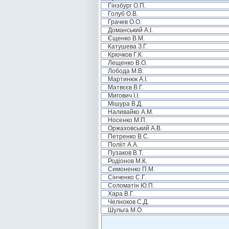
Гінзбург О.П.
Голуб О.В.
Грачев О.О.
Доманський А.І.
Єщенко В.М.
Катушева З.Г.
Крючков Г.К.
Лещенко В.О.
Лобода М.В.
Мартинюк А.І.
Матвєєв В.Г.
Мигович І.І.
Мішура В.Д.
Наливайко А.М.
Носенко М.П.
Оржаховський А.В.
Петренко В.С.
Полііт А.А.
Пузаков В.Т.
Родіонов М.К.
Симоненко П.М.
Сінченко С.Г.
Соломатін Ю.П.
Хара В.Г.
Челноков С.Д.
Шульга М.О.