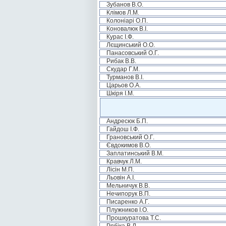
Зубанов В.О.
Клімов Л.М.
Колоніарі О.П.
Коновалюк В.І.
Курас І.Ф.
Лєщинський О.О.
Панасовський О.Г.
Рибак В.В.
Скудар Г.М.
Турманов В.І.
Царьов О.А.
Шкіря І.М.
Андресюк Б.П.
Гайдош І.Ф.
Грановський О.Г.
Євдокимов В.О.
Заплатинський В.М.
Кравчук Л.М.
Лісін М.П.
Льовін А.І.
Мельничук В.В.
Нечипорук В.П.
Писаренко А.Г.
Плужников І.О.
Прошкуратова Т.С.