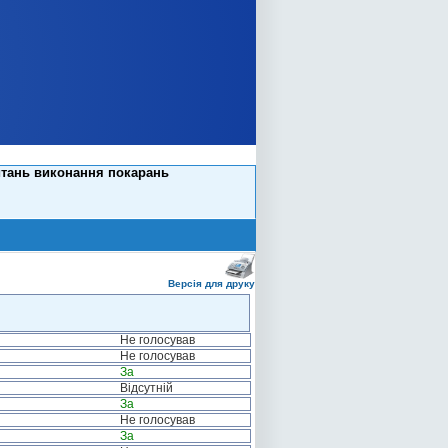
итань виконання покарань
Версія для друку
Не голосував
Не голосував
За
Відсутній
За
Не голосував
За