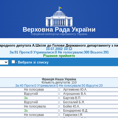
Верховна Рада України
Офіційний вебпортал парламенту України
народного депутата А.Шкіля до Голови Державного департаменту з п
10.07.2002 10:12
За:91 Проти:0 Утрималися:0 Не голосували:300 Всього:391
Рішення прийнято
- Вибрати зі списку
Фракція Наша Україна
Кількість депутатів: 110
За:40 Проти:0 Утрималися:0 Не голосували:50 Відсутні:20
Не голосував
Артеменко Ю.А.
Відсутній
Атрошенко В.А.
За
Бартків В.П.
Відсутній
Беспалий Б.Я.
Не голосувала
Бойко Ю.А.
За
Бондаренко В.Д.
Не голосував
Гаврилюк І.Я.