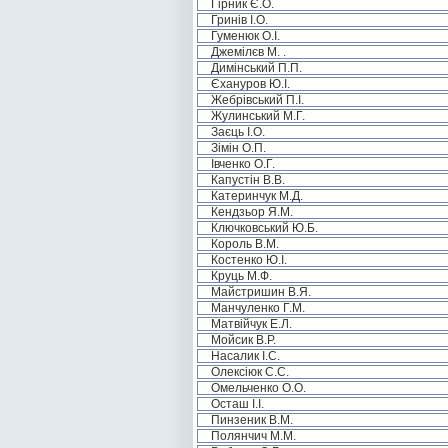
Гірник Є.О.
Гринів І.О.
Гуменюк О.І.
Джемілєв М. .
Димінський П.П.
Єхануров Ю.І.
Жебрівський П.І.
Жулинський М.Г.
Заєць І.О.
Зімін О.П.
Івченко О.Г.
Капустін В.В.
Катеринчук М.Д.
Кендзьор Я.М.
Ключковський Ю.Б.
Король В.М.
Костенко Ю.І.
Круць М.Ф.
Майстришин В.Я.
Манчуленко Г.М.
Матвійчук Е.Л.
Мойсик В.Р.
Насалик І.С.
Олексіюк С.С.
Омельченко О.О.
Осташ І.І.
Пинзеник В.М.
Полянчич М.М.