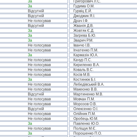
За
Григорович Л.С.
За
Гудима О.М.
Відсутній
Гурвіц Е.Й.
Відсутній
Джоджик Я.І.
Не голосував
Драч І.Ф.
Відсутній
Жванія Д.В.
За
Жовтяк Є.Д.
За
Загрева Б.Ю.
За
Зварич Р.М.
Не голосував
Іванчо І.В.
Не голосував
Ігнатенко П.М.
За
Кармазін Ю.А.
Не голосував
Качур П.С.
Не голосував
Кириленко В.А.
Не голосував
Коваль В.С.
Не голосував
Косів М.В.
За
Костинюк Б.І.
Не голосував
Лебедівський В.А.
Не голосував
Макеєнко В.В.
Відсутній
Мартиненко М.В.
Не голосував
Мовчан П.М.
Не голосував
Морозов О.В.
Відсутній
Олексенко О.І.
Не голосував
Олійник П.М.
Не голосував
Оробець Ю.М.
За
Павленко Ю.О.
Не голосував
Поліщук М.Є.
За
Порошенко П.О.