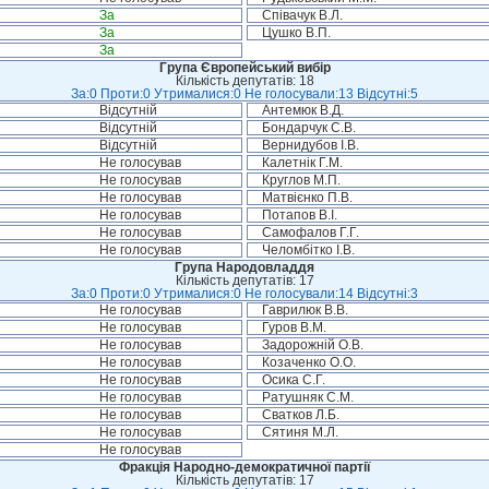
За
Співачук В.Л.
За
Цушко В.П.
За
Група Європейський вибір
Кількість депутатів: 18
За:0 Проти:0 Утрималися:0 Не голосували:13 Відсутні:5
Відсутній
Антемюк В.Д.
Відсутній
Бондарчук С.В.
Відсутній
Вернидубов І.В.
Не голосував
Калетнік Г.М.
Не голосував
Круглов М.П.
Не голосував
Матвієнко П.В.
Не голосував
Потапов В.І.
Не голосував
Самофалов Г.Г.
Не голосував
Челомбітко І.В.
Група Народовладдя
Кількість депутатів: 17
За:0 Проти:0 Утрималися:0 Не голосували:14 Відсутні:3
Не голосував
Гаврилюк В.В.
Не голосував
Гуров В.М.
Не голосував
Задорожній О.В.
Не голосував
Козаченко О.О.
Не голосував
Осика С.Г.
Не голосував
Ратушняк С.М.
Не голосував
Сватков Л.Б.
Не голосував
Сятиня М.Л.
Не голосував
Фракція Народно-демократичної партії
Кількість депутатів: 17