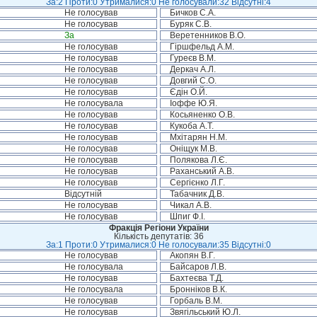
За:2 Проти:0 Утрималися:0 Не голосували:32 Відсутні:4
Не голосував
Бичков С.А.
Не голосував
Буряк С.В.
За
Веретенников В.О.
Не голосував
Гіршфельд А.М.
Не голосував
Гуреєв В.М.
Не голосував
Деркач А.Л.
Не голосував
Довгий С.О.
Не голосував
Єдін О.Й.
Не голосувала
Іоффе Ю.Я.
Не голосував
Косьяненко О.В.
Не голосував
Кукоба А.Т.
Не голосував
Мхітарян Н.М.
Не голосував
Оніщук М.В.
Не голосував
Полякова Л.Є.
Не голосував
Раханський А.В.
Не голосував
Сергієнко Л.Г.
Відсутній
Табачник Д.В.
Не голосував
Чикал А.В.
Не голосував
Шпиг Ф.І.
Фракція Регіони України
Кількість депутатів: 36
За:1 Проти:0 Утрималися:0 Не голосували:35 Відсутні:0
Не голосував
Акопян В.Г.
Не голосувала
Байсаров Л.В.
Не голосував
Бахтеєва Т.Д.
Не голосувала
Бронніков В.К.
Не голосував
Горбаль В.М.
Не голосував
Звягільський Ю.Л.