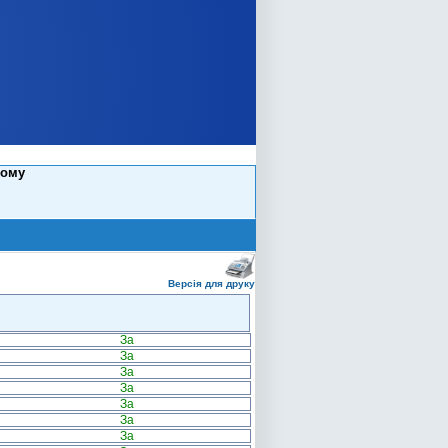
лому
Версія для друку
За
За
За
За
За
За
За