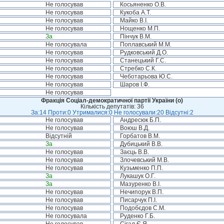
Не голосував
Косьяненко О.В.
Не голосував
Кукоба А.Т.
Не голосував
Майко В.І.
Не голосував
Нощенко М.П.
За
Пінчук В.М.
Не голосувала
Поплавський М.М.
Не голосував
Рудковський Д.О.
Не голосував
Станецький Г.С.
Не голосував
Стребко С.К.
Не голосував
Чеботарьова Ю.С.
Не голосував
Шаров І.Ф.
Не голосував
Фракція Соціал-демократичної партії України (о)
Кількість депутатів: 36
За:14 Проти:0 Утрималися:0 Не голосували:20 Відсутні:2
Не голосував
Андресюк Б.П.
Не голосував
Воюш В.Д.
Відсутній
Горбатов В.М.
За
Дубицький В.В.
Не голосував
Заєць В.В.
Не голосував
Злочевський М.В.
Не голосував
Кузьменко П.П.
За
Лукашук О.Г.
За
Мазуренко В.І.
Не голосував
Нечипорук В.П.
Не голосував
Писарчук П.І.
Не голосував
Подобєдов С.М.
Не голосувала
Руденко Г.Б.