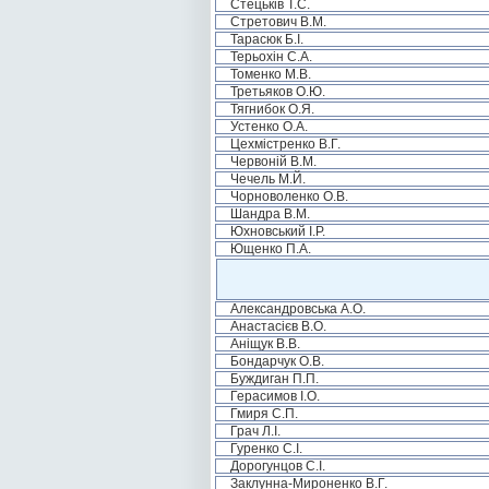
Стецьків Т.С.
Стретович В.М.
Тарасюк Б.І.
Терьохін С.А.
Томенко М.В.
Третьяков О.Ю.
Тягнибок О.Я.
Устенко О.А.
Цехмістренко В.Г.
Червоній В.М.
Чечель М.Й.
Чорноволенко О.В.
Шандра В.М.
Юхновський І.Р.
Ющенко П.А.
Александровська А.О.
Анастасієв В.О.
Аніщук В.В.
Бондарчук О.В.
Буждиган П.П.
Герасимов І.О.
Гмиря С.П.
Грач Л.І.
Гуренко С.І.
Дорогунцов С.І.
Заклунна-Мироненко В.Г.