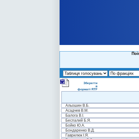
Поі
Зберегти
в
форматі RTF
Альошин В.Б.
Асадчев В.М.
Балога В.І.
Беспалий Б.Я.
Бойко Ю.А.
Бондаренко В.Д.
Гаврилюк І.Я.