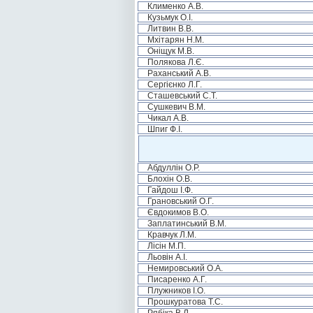
Клименко А.В.
Кузьмук О.І.
Литвин В.В.
Мхітарян Н.М.
Оніщук М.В.
Полякова Л.Є.
Раханський А.В.
Сергієнко Л.Г.
Сташевський С.Т.
Сушкевич В.М.
Чикал А.В.
Шпиг Ф.І.
Абдуллін О.Р.
Блохін О.В.
Гайдош І.Ф.
Грановський О.Г.
Євдокимов В.О.
Заплатинський В.М.
Кравчук Л.М.
Лісін М.П.
Льовін А.І.
Немировський О.А.
Писаренко А.Г.
Плужников І.О.
Прошкуратова Т.С.