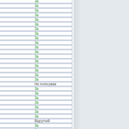
За
За
За
За
За
За
За
За
За
За
За
За
За
За
За
За
За
За
Не голосував
За
За
За
За
За
За
За
Відсутній
За