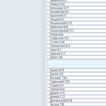
Зубанов В.О.
Клімов Л.М.
Колоніарі О.П.
Коновалюк В.І.
Круглов М.П.
Ландик В.І.
Лєщинський О.О.
Макеєнко В.В.
Панасовський О.Г.
Рибак В.В.
Сафіуллін Р.С.
Стоян О.М.
Тимошенко В.А.
Хара В.Г.
Царьов О.А.
Шкіря І.М.
Бауер М.Й.
Буряк О.В.
Васадзе Т.Ш.
Гадяцький Л.М.
Гладкіх В.І.
Гуреєв В.М.
Деркач А.Л.
Довгий С.О.
Драчевський В.В.
Засуха Т.В.