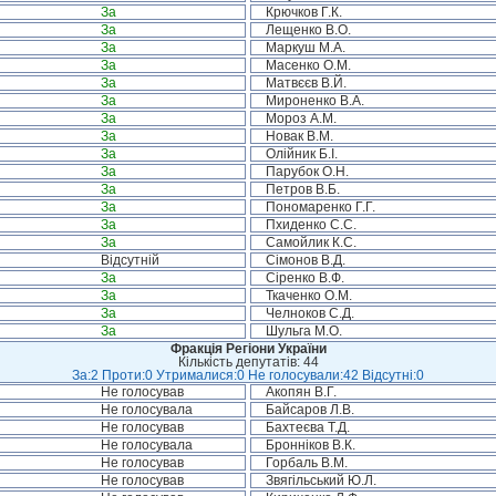
За
Крючков Г.К.
За
Лещенко В.О.
За
Маркуш М.А.
За
Масенко О.М.
За
Матвєєв В.Й.
За
Мироненко В.А.
За
Мороз А.М.
За
Новак В.М.
За
Олійник Б.І.
За
Парубок О.Н.
За
Петров В.Б.
За
Пономаренко Г.Г.
За
Пхиденко С.С.
За
Самойлик К.С.
Відсутній
Сімонов В.Д.
За
Сіренко В.Ф.
За
Ткаченко О.М.
За
Челноков С.Д.
За
Шульга М.О.
Фракція Регіони України
Кількість депутатів: 44
За:2 Проти:0 Утрималися:0 Не голосували:42 Відсутні:0
Не голосував
Акопян В.Г.
Не голосувала
Байсаров Л.В.
Не голосував
Бахтеєва Т.Д.
Не голосувала
Бронніков В.К.
Не голосував
Горбаль В.М.
Не голосував
Звягільський Ю.Л.