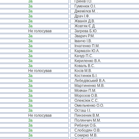
За
Гринів І.О.
За
Гуменюк О.І.
За
Джемілєв М. .
За
Драч І.Ф.
За
Жванія Д.В.
За
Жовтяк Є.Д.
Не голосував
Загрева Б.Ю.
За
Зварич Р.М.
За
Іванчо І.В.
За
Ігнатенко П.М.
За
Кармазін Ю.А.
За
Качур П.С.
За
Кириленко В.А.
За
Коваль В.С.
Не голосував
Косів М.В.
За
Костинюк Б.І.
За
Лебедівський В.А.
За
Мартиненко М.В.
За
Мовчан П.М.
За
Морозов О.В.
За
Олексіюк С.С.
За
Омельченко О.О.
За
Осташ І.І.
Не голосував
Пинзеник В.М.
За
Полянчич М.М.
За
Рибачук О.Б.
За
Слободян О.В.
За
Сокирко М.В.