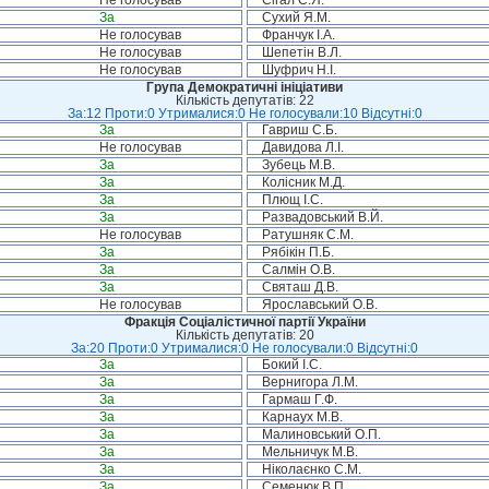
Не голосував
Сігал Є.Я.
За
Сухий Я.М.
Не голосував
Франчук І.А.
Не голосував
Шепетін В.Л.
Не голосував
Шуфрич Н.І.
Група Демократичні ініціативи
Кількість депутатів: 22
За:12 Проти:0 Утрималися:0 Не голосували:10 Відсутні:0
За
Гавриш С.Б.
Не голосував
Давидова Л.І.
За
Зубець М.В.
За
Колісник М.Д.
За
Плющ І.С.
За
Развадовський В.Й.
Не голосував
Ратушняк С.М.
За
Рябікін П.Б.
За
Салмін О.В.
За
Святаш Д.В.
Не голосував
Ярославський О.В.
Фракція Соціалістичної партії України
Кількість депутатів: 20
За:20 Проти:0 Утрималися:0 Не голосували:0 Відсутні:0
За
Бокий І.С.
За
Вернигора Л.М.
За
Гармаш Г.Ф.
За
Карнаух М.В.
За
Малиновський О.П.
За
Мельничук М.В.
За
Ніколаєнко С.М.
За
Семенюк В.П.