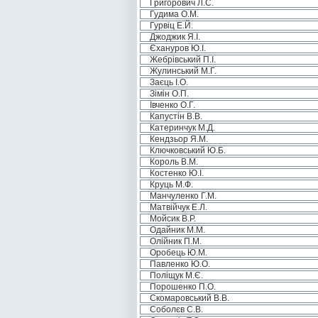
Григорович Л.С.
Гудима О.М.
Гурвіц Е.Й.
Джоджик Я.І.
Єхануров Ю.І.
Жебрівський П.І.
Жулинський М.Г.
Заєць І.О.
Зімін О.П.
Івченко О.Г.
Капустін В.В.
Катеринчук М.Д.
Кендзьор Я.М.
Ключковський Ю.Б.
Король В.М.
Костенко Ю.І.
Круць М.Ф.
Манчуленко Г.М.
Матвійчук Е.Л.
Мойсик В.Р.
Одайник М.М.
Олійник П.М.
Оробець Ю.М.
Павленко Ю.О.
Поліщук М.Є.
Порошенко П.О.
Скомаровський В.В.
Соболєв С.В.