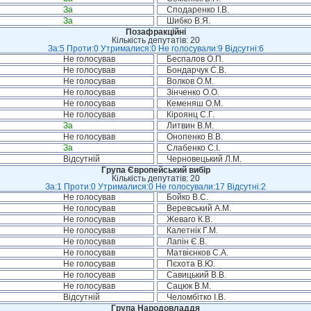
За
Сподаренко І.В.
За
Шибко В.Я.
Позафракційні
Кількість депутатів: 20
За:5 Проти:0 Утрималися:0 Не голосували:9 Відсутні:6
Не голосував
Беспалов О.П.
Не голосував
Бондарчук С.В.
Не голосував
Волков О.М.
Не голосував
Зінченко О.О.
Не голосував
Кеменяш О.М.
Не голосував
Кіроянц С.Г.
За
Литвин В.М.
Не голосував
Онопенко В.В.
За
Слабенко С.І.
Відсутній
Черновецький Л.М.
Група Європейський вибір
Кількість депутатів: 20
За:1 Проти:0 Утрималися:0 Не голосували:17 Відсутні:2
Не голосував
Бойко В.С.
Не голосував
Веревський А.М.
Не голосував
Жеваго К.В.
Не голосував
Калетнік Г.М.
Не голосував
Лапін Є.В.
Не голосував
Матвієнков С.А.
Не голосував
Пєхота В.Ю.
Не голосував
Савицький В.В.
Не голосував
Сацюк В.М.
Відсутній
Челомбітко І.В.
Група Народовладдя