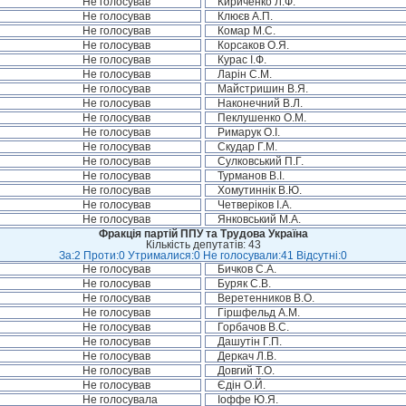
Не голосував
Кириченко Л.Ф.
Не голосував
Клюєв А.П.
Не голосував
Комар М.С.
Не голосував
Корсаков О.Я.
Не голосував
Курас І.Ф.
Не голосував
Ларін С.М.
Не голосував
Майстришин В.Я.
Не голосував
Наконечний В.Л.
Не голосував
Пеклушенко О.М.
Не голосував
Римарук О.І.
Не голосував
Скудар Г.М.
Не голосував
Сулковський П.Г.
Не голосував
Турманов В.І.
Не голосував
Хомутиннік В.Ю.
Не голосував
Четверіков І.А.
Не голосував
Янковський М.А.
Фракція партій ППУ та Трудова Україна
Кількість депутатів: 43
За:2 Проти:0 Утрималися:0 Не голосували:41 Відсутні:0
Не голосував
Бичков С.А.
Не голосував
Буряк С.В.
Не голосував
Веретенников В.О.
Не голосував
Гіршфельд А.М.
Не голосував
Горбачов В.С.
Не голосував
Дашутін Г.П.
Не голосував
Деркач Л.В.
Не голосував
Довгий Т.О.
Не голосував
Єдін О.Й.
Не голосувала
Іоффе Ю.Я.