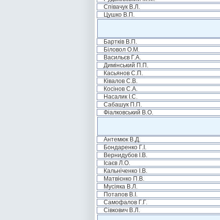
Співачук В.Л.
Цушко В.П.
Бартків В.П.
Біловол О.М.
Васильєв Г.А.
Димінський П.П.
Касьянов С.П.
Ківалов С.В.
Косінов С.А.
Насалик І.С.
Сабашук П.П.
Фіалковський В.О.
Антемюк В.Д.
Бондаренко Г.І.
Вернидубов І.В.
Ісаєв Л.О.
Кальніченко І.В.
Матвієнко П.В.
Мусіяка В.Л.
Потапов В.І.
Самофалов Г.Г.
Сівкович В.Л.