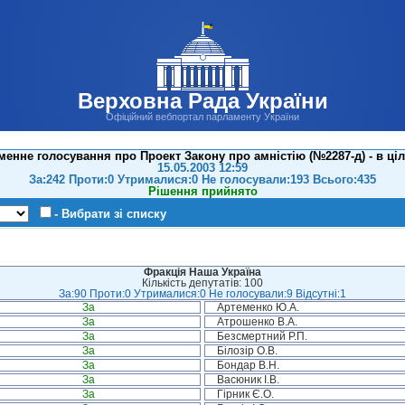
Верховна Рада України
Офіційний вебпортал парламенту України
менне голосування про Проект Закону про амністію (№2287-д) - в ці
15.05.2003 12:59
За:242 Проти:0 Утрималися:0 Не голосували:193 Всього:435
Рішення прийнято
- Вибрати зі списку
Фракція Наша Україна
Кількість депутатів: 100
За:90 Проти:0 Утрималися:0 Не голосували:9 Відсутні:1
За
Артеменко Ю.А.
За
Атрошенко В.А.
За
Безсмертний Р.П.
За
Білозір О.В.
За
Бондар В.Н.
За
Васюник І.В.
За
Гірник Є.О.