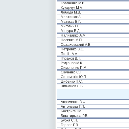
Кравченко М.В.
Кухарчук М.А.
Лобода М.В.
Мартинюк А.І.
Матвєєв В.Г.
Мигович І.І.
Мішура В.Д.
Наливайко А.М.
Носенко М.П.
Оржаховський А.В.
Петренко В.С.
Полііт А.А.
Пузаков В.Т.
Родіонов М.К.
Симоненко П.М.
Сінченко С.Г.
Соломатін Ю.П.
Цибенко П.С.
Чичканов С.В.
Авраменко В.Ф.
Антоньєва Г.П.
Бастрига І.М.
Богатирьова Р.В.
Бубка С.Н.
Горлов Г.В.