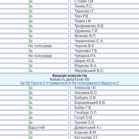
За
Стойко І.М.
За
Танюк Л.С.
За
Тарасюк І.Г.
За
Ткач Р.В.
За
Томич І.Ф.
За
Трофименко В.В.
За
Удовенко Г.Й.
За
Філенко В.П.
За
Червоненко Є.А.
Не голосував
Черняк В.К.
За
Чорновіл Т.В.
Не голосував
Чубаров Р.А.
За
Ширко Ю.В.
За
Ющенко В.А.
За
Яворівський В.О.
Фракція комуністів
Кількість депутатів: 60
За:58 Проти:0 Утрималися:0 Не голосували:0 Відсутні:2
За
Алексєєв І.В.
За
Анісімов В.О.
За
Бабурін О.В.
За
Борщевський В.В.
За
Буйко Г.В.
За
Гінзбург О.П.
За
Голуб О.В.
За
Грачев О.О.
Відсутній
Доманський А.І.
За
Єщенко В.М.
За
Катушева З.Г.