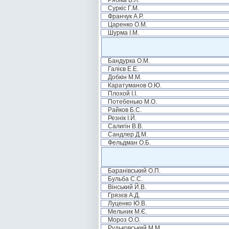
Рябіка В.Л.
Суркіс Г.М.
Франчук А.Р.
Царенко О.М.
Шурма І.М.
Бандурка О.М.
Галієв Е.Е.
Добкін М.М.
Каратуманов О.Ю.
Плохой І.І.
Потебенько М.О.
Райков Б.С.
Резнік І.Й.
Салигін В.В.
Сандлер Д.М.
Фельдман О.Б.
Баранівський О.П.
Бульба С.С.
Вінський Й.В.
Грязєв А.Д.
Луценко Ю.В.
Мельник М.Є.
Мороз О.О.
Рудьковський М.М.