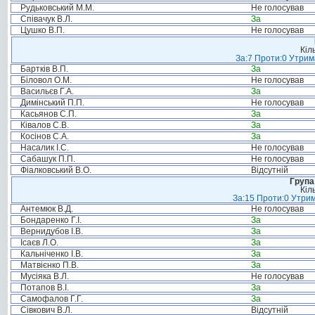
Рудьковський М.М.
Не голосував
Співачук В.Л.
За
Цушко В.П.
Не голосував
Кіл
За:7 Проти:0 Утрим
Бартків В.П.
За
Біловол О.М.
Не голосував
Васильєв Г.А.
За
Димінський П.П.
Не голосував
Касьянов С.П.
За
Ківалов С.В.
За
Косінов С.А.
За
Насалик І.С.
Не голосував
Сабашук П.П.
Не голосував
Фіалковський В.О.
Відсутній
Група
Кіл
За:15 Проти:0 Утрим
Антемюк В.Д.
Не голосував
Бондаренко Г.І.
За
Вернидубов І.В.
За
Ісаєв Л.О.
За
Кальніченко І.В.
За
Матвієнко П.В.
За
Мусіяка В.Л.
Не голосував
Потапов В.І.
За
Самофалов Г.Г.
За
Сівкович В.Л.
Відсутній