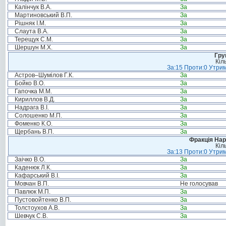
Калінчук В.А.
За
Мартиновський В.П.
За
Рішняк І.М.
За
Слаута В.А.
За
Терещук С.М.
За
Шершун М.Х.
За
Гру
Кіл
За:15 Проти:0 Утрим
Астров–Шумілов Г.К.
За
Бойко В.О.
За
Гапочка М.М.
За
Кириллов В.Д.
За
Надрага В.І.
За
Солошенко М.П.
За
Фоменко К.О.
За
Щербань В.П.
За
Фракція Нар
Кіл
За:13 Проти:0 Утрим
Заічко В.О.
За
Каденюк Л.К.
За
Кафарський В.І.
За
Мовчан В.П.
Не голосував
Павлюк М.П.
За
Пустовойтенко В.П.
За
Толстоухов А.В.
За
Шевчук С.В.
За