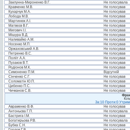
Заклунна-Мироненко В.Г.
Не голосувала
Кравченко М.В.
Не голосував
Кухарчук М.А.
Не голосував
Лобода М.В.
Не голосував
Мартинюк А.І.
Не голосував
Матвєєв В.Г.
Не голосував
Мигович І.І.
Не голосував
Мішура В.Д.
Не голосував
Наливайко А.М.
Не голосував
Носенко М.П.
Не голосував
Оржаховський А.В.
Не голосував
Петренко В.С.
Не голосував
Полііт А.А.
Не голосував
Пузаков В.Т.
Не голосував
Родіонов М.К.
Не голосував
Симоненко П.М.
Відсутній
Сінченко С.Г.
Не голосував
Соломатін Ю.П.
Не голосував
Цибенко П.С.
Не голосував
Чичканов С.В.
Не голосував
Фрак
Кіл
За:10 Проти:0 Утрима
Авраменко В.Ф.
Не голосував
Антоньєва Г.П.
Не голосувала
Бастрига І.М.
Не голосував
Богатирьова Р.В.
Не голосувала
Бубка С.Н.
Не голосував
Горлов Г.В.
Не голосував