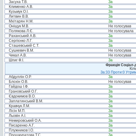
Засуха Т.В.
За
Клименко А.В.
За
Кузьмук О.І.
За
Литвин В.В.
За
Мхітарян Н.М.
За
Оніщук М.В.
Не голосував
Полякова Л.Є.
Не голосувала
Раханський А.В.
За
Сергієнко Л.Г.
За
Сташевський С.Т.
За
Сушкевич В.М.
Не голосував
Чикал А.В.
Не голосував
Шпиг Ф.І.
За
Фракція Соціал-д
Кіл
За:33 Проти:0 Утрим
Абдуллін О.Р.
За
Блохін О.В.
Не голосував
Гайдош І.Ф.
За
Грановський О.Г.
За
Євдокимов В.О.
За
Заплатинський В.М.
За
Кравчук Л.М.
За
Лісін М.П.
За
Льовін А.І.
За
Немировський О.А.
За
Писаренко А.Г.
За
Плужников І.О.
За
Прошкуратова Т.С.
За