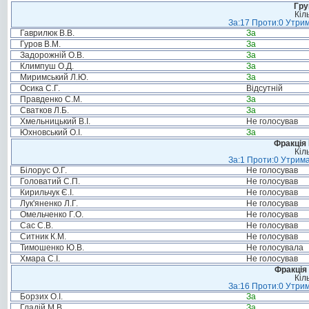
Гру
Кіл
За:17 Проти:0 Утрим
Гаврилюк В.В.
За
Гуров В.М.
За
Задорожній О.В.
За
Климпуш О.Д.
За
Миримський Л.Ю.
За
Осика С.Г.
Відсутній
Правденко С.М.
За
Сватков Л.Б.
За
Хмельницький В.І.
Не голосував
Юхновський О.І.
За
Фракція
Кіл
За:1 Проти:0 Утрима
Білорус О.Г.
Не голосував
Головатий С.П.
Не голосував
Кирильчук Є.І.
Не голосував
Лук'яненко Л.Г.
Не голосував
Омельченко Г.О.
Не голосував
Сас С.В.
Не голосував
Ситник К.М.
Не голосував
Тимошенко Ю.В.
Не голосувала
Хмара С.І.
Не голосував
Фракція 
Кіл
За:16 Проти:0 Утрим
Борзих О.І.
За
Гладій М.В.
За