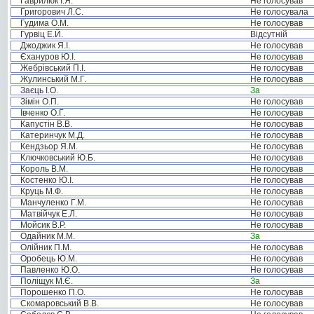
Гаврилюк І.Я.
Не голосував
Григорович Л.С.
Не голосувала
Гудима О.М.
Не голосував
Гурвіц Е.Й.
Відсутній
Джоджик Я.І.
Не голосував
Єхануров Ю.І.
Не голосував
Жебрівський П.І.
Не голосував
Жулинський М.Г.
Не голосував
Заєць І.О.
За
Зімін О.П.
Не голосував
Івченко О.Г.
Не голосував
Капустін В.В.
Не голосував
Катеринчук М.Д.
Не голосував
Кендзьор Я.М.
Не голосував
Ключковський Ю.Б.
Не голосував
Король В.М.
Не голосував
Костенко Ю.І.
Не голосував
Круць М.Ф.
Не голосував
Манчуленко Г.М.
Не голосував
Матвійчук Е.Л.
Не голосував
Мойсик В.Р.
Не голосував
Одайник М.М.
За
Олійник П.М.
Не голосував
Оробець Ю.М.
Не голосував
Павленко Ю.О.
Не голосував
Поліщук М.Є.
За
Порошенко П.О.
Не голосував
Скомаровський В.В.
Не голосував