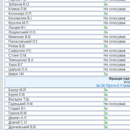
Зубанов В.О.
За
Клімов Л.М.
Не голосував
Колоніарі О.П.
За
Коновалюк В.І.
Не голосував
Круглов М.П.
Не голосував
Ландик В.І.
За
Лєщинський О.О.
За
Макеєнко В.В.
Не голосував
Панасовський О.Г.
Не голосував
Рибак В.В.
За
Сафіуллін Р.С.
Не голосував
Стоян О.М.
Не голосував
Тимошенко В.А.
Не голосував
Хара В.Г.
Не голосував
Царьов О.А.
Не голосував
Шкіря І.М.
За
Фракція пар
Кіл
За:36 Проти:0 Утрим
Бауер М.Й.
За
Буряк О.В.
За
Васадзе Т.Ш.
За
Гадяцький Л.М.
Не голосував
Гладкіх В.І.
За
Гуреєв В.М.
За
Деркач А.Л.
За
Довгий С.О.
За
Драчевський В.В.
За