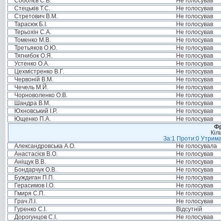
Соболєв С.В.
Не голосував
Стецьків Т.С.
Не голосував
Стретович В.М.
Не голосував
Тарасюк Б.І.
Не голосував
Терьохін С.А.
Не голосував
Томенко М.В.
Не голосував
Третьяков О.Ю.
Не голосував
Тягнибок О.Я.
Не голосував
Устенко О.А.
Не голосував
Цехмістренко В.Г.
Не голосував
Червоній В.М.
Не голосував
Чечель М.Й.
Не голосував
Чорноволенко О.В.
Не голосував
Шандра В.М.
Не голосував
Юхновський І.Р.
Не голосував
Ющенко П.А.
Не голосував
Фр
Кіл
За:1 Проти:0 Утрима
Александровська А.О.
Не голосувала
Анастасієв В.О.
Не голосував
Аніщук В.В.
Не голосував
Бондарчук О.В.
Не голосував
Буждиган П.П.
Не голосував
Герасимов І.О.
Не голосував
Гмиря С.П.
Не голосував
Грач Л.І.
Не голосував
Гуренко С.І.
Відсутній
Дорогунцов С.І.
Не голосував