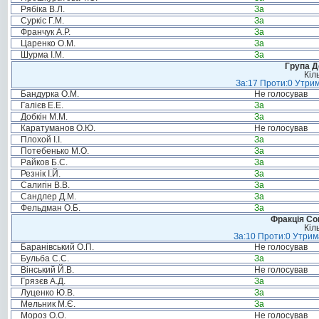
Рябіка В.Л.
За
Суркіс Г.М.
За
Франчук А.Р.
За
Царенко О.М.
За
Шурма І.М.
За
Група Д
Кіл
За:17 Проти:0 Утрим
Бандурка О.М.
Не голосував
Галієв Е.Е.
За
Добкін М.М.
За
Каратуманов О.Ю.
Не голосував
Плохой І.І.
За
Потебенько М.О.
За
Райков Б.С.
За
Резнік І.Й.
За
Салигін В.В.
За
Сандлер Д.М.
За
Фельдман О.Б.
За
Фракція Соц
Кіл
За:10 Проти:0 Утрима
Баранівський О.П.
Не голосував
Бульба С.С.
За
Вінський Й.В.
Не голосував
Грязєв А.Д.
За
Луценко Ю.В.
За
Мельник М.Є.
За
Мороз О.О.
Не голосував