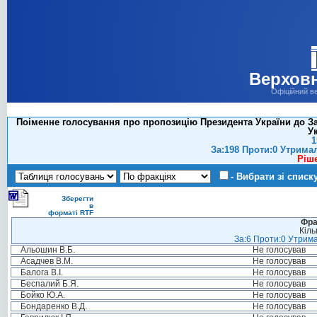
Верховн
Офіційний в
Поіменне голосування про пропозицію Президента України до За
У
1
За:198 Проти:0 Утрима
Ріш
- Вибрати зі списк
Зберегти
в
форматі RTF
Фра
Кіль
За:6 Проти:0 Утрима
Альошин В.Б.
Не голосував
Асадчев В.М.
Не голосував
Балога В.І.
Не голосував
Беспалий Б.Я.
Не голосував
Бойко Ю.А.
Не голосував
Бондаренко В.Д.
Не голосував