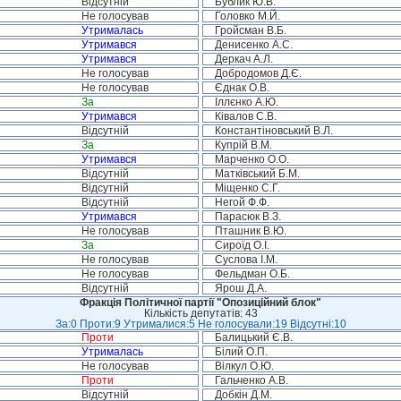
Відсутній
Бублик Ю.В.
Не голосував
Головко М.Й.
Утрималась
Гройсман В.Б.
Утримався
Денисенко А.С.
Утримався
Деркач А.Л.
Не голосував
Добродомов Д.Є.
Не голосував
Єднак О.В.
За
Іллєнко А.Ю.
Утримався
Ківалов С.В.
Відсутній
Константіновський В.Л.
За
Купрій В.М.
Утримався
Марченко О.О.
Відсутній
Матківський Б.М.
Відсутній
Міщенко С.Г.
Відсутній
Негой Ф.Ф.
Утримався
Парасюк В.З.
Не голосував
Пташник В.Ю.
За
Сироїд О.І.
Не голосував
Суслова І.М.
Не голосував
Фельдман О.Б.
Відсутній
Ярош Д.А.
Фракція Політичної партії "Опозиційний блок"
Кількість депутатів: 43
За:0 Проти:9 Утрималися:5 Не голосували:19 Відсутні:10
Проти
Балицький Є.В.
Утрималась
Білий О.П.
Не голосував
Вілкул О.Ю.
Проти
Гальченко А.В.
Відсутній
Добкін Д.М.