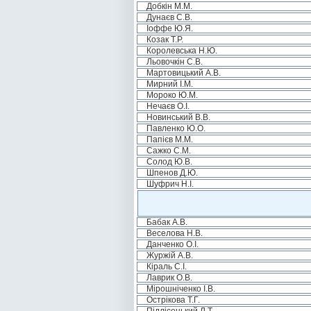
Добкін М.М.
Дунаєв С.В.
Іоффе Ю.Я.
Козак Т.Р.
Королевська Н.Ю.
Льовочкін С.В.
Мартовицький А.В.
Мирний І.М.
Мороко Ю.М.
Нечаєв О.І.
Новинський В.В.
Павленко Ю.О.
Папієв М.М.
Сажко С.М.
Солод Ю.В.
Шпенов Д.Ю.
Шуфрич Н.І.
Бабак А.В.
Веселова Н.В.
Данченко О.І.
Журжій А.В.
Кіраль С.І.
Лаврик О.В.
Мірошніченко І.В.
Острікова Т.Г.