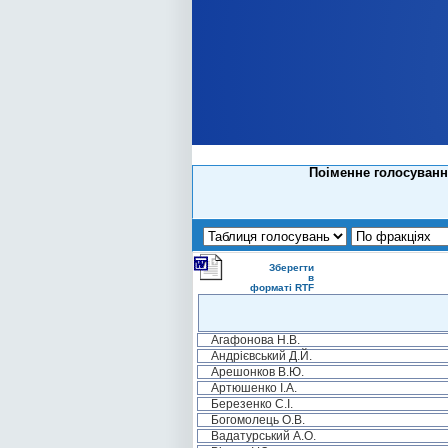
Поіменне голосування
Зберегти
в
форматі RTF
Агафонова Н.В.
Андрієвський Д.Й.
Арешонков В.Ю.
Артюшенко І.А.
Березенко С.І.
Богомолець О.В.
Вадатурський А.О.