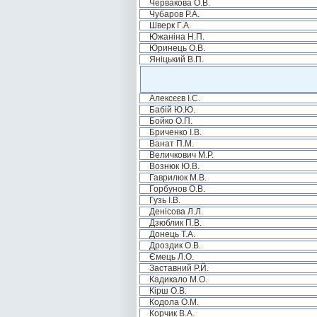
Червакова О.В.
Чубаров Р.А.
Шверк Г.А.
Южаніна Н.П.
Юринець О.В.
Яніцький В.П.
Алексєєв І.С.
Бабій Ю.Ю.
Бойко О.П.
Бриченко І.В.
Ванат П.М.
Величкович М.Р.
Вознюк Ю.В.
Гаврилюк М.В.
Горбунов О.В.
Гузь І.В.
Денісова Л.Л.
Дзюблик П.В.
Донець Т.А.
Дроздик О.В.
Ємець Л.О.
Заставний Р.Й.
Кадикало М.О.
Кірш О.В.
Кодола О.М.
Корчик В.А.