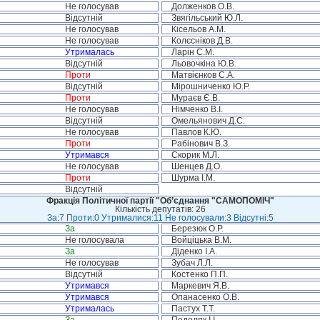
Не голосував
Долженков О.В.
Відсутній
Звягільський Ю.Л.
Не голосував
Кісельов А.М.
Не голосував
Колєсніков Д.В.
Утрималась
Ларін С.М.
Відсутній
Льовочкіна Ю.В.
Проти
Матвієнков С.А.
Відсутній
Мірошниченко Ю.Р.
Проти
Мураєв Є.В.
Не голосував
Німченко В.І.
Відсутній
Омельянович Д.С.
Не голосував
Павлов К.Ю.
Проти
Рабінович В.З.
Утримався
Скорик М.Л.
Не голосував
Шенцев Д.О.
Проти
Шурма І.М.
Відсутній
Фракція Політичної партії "Об’єднання "САМОПОМІЧ"
Кількість депутатів: 26
За:7 Проти:0 Утрималися:11 Не голосували:3 Відсутні:5
За
Березюк О.Р.
Не голосувала
Войціцька В.М.
За
Діденко І.А.
Не голосував
Зубач Л.Л.
Відсутній
Костенко П.П.
Утримався
Маркевич Я.В.
Утримався
Опанасенко О.В.
Утрималась
Пастух Т.Т.