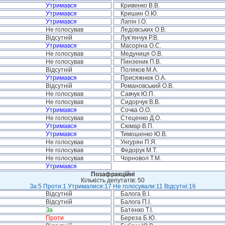
Утримався
Кривенко В.В.
Утримався
Кришин О.Ю.
Утримався
Лапін І.О.
Не голосував
Ледовських О.В.
Відсутній
Лук’янчук Р.В.
Утримався
Масоріна О.С.
Не голосував
Медуниця О.В.
Не голосував
Пинзеник П.В.
Відсутній
Поляков М.А.
Утримався
Присяжнюк О.А.
Відсутній
Романовський О.В.
Не голосував
Савчук Ю.П.
Не голосував
Сидорчук В.В.
Утримався
Сочка О.О.
Не голосував
Стеценко Д.О.
Утримався
Сюмар В.П.
Утримався
Тимошенко Ю.В.
Не голосував
Унгурян П.Я.
Не голосував
Федорук М.Т.
Не голосував
Чорновол Т.М.
Утримався
Позафракційні
Кількість депутатів: 50
За:5 Проти:1 Утрималися:17 Не голосували:11 Відсутні:16
Відсутній
Балога В.І.
Відсутній
Балога П.І.
За
Батенко Т.І.
Проти
Береза Б.Ю.