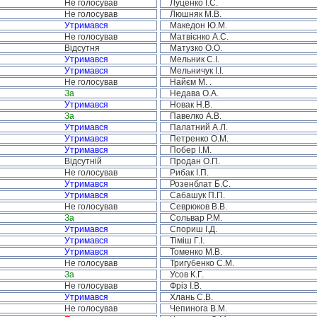
Не голосував
Луценко І.С.
Не голосував
Люшняк М.В.
Утримався
Македон Ю.М.
Не голосував
Матвієнко А.С.
Відсутня
Матузко О.О.
Утримався
Мельник С.І.
Утримався
Мельничук І.І.
Не голосував
Найєм М. .
За
Недава О.А.
Утримався
Новак Н.В.
За
Павелко А.В.
Утримався
Палатний А.Л.
Утримався
Петренко О.М.
Утримався
Побер І.М.
Відсутній
Продан О.П.
Не голосував
Рибак І.П.
Утримався
Розенблат Б.С.
Утримався
Сабашук П.П.
Не голосував
Севрюков В.В.
За
Сольвар Р.М.
Утримався
Спориш І.Д.
Утримався
Тіміш Г.І.
Утримався
Томенко М.В.
Не голосував
Тригубенко С.М.
За
Усов К.Г.
Не голосував
Фріз І.В.
Утримався
Хлань С.В.
Не голосував
Чепинога В.М.