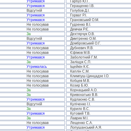
Утримався
Гарбуз Ю.Г.
Утримався
Геращенко І.В.
Відсутній
Голубов Д.І.
Утримався
Горват Р.І.
Утримався
Грановський О.М.
Не голосував
Гудзенко В.І.
Не голосував
Демчак Р.Є.
За
Дехтярчук О.В.
Відсутній
Дмитренко О.М.
Утримався
Домбровський О.Г.
Не голосував
Дубневич Я.В.
Не голосував
Єфімов М.В.
Утримався
Заболотний Г.М.
За
Заліщук С.П.
Утрималась
Іщейкін К.Є.
Не голосував
Каплін С.М.
Не голосував
Климпуш-Цинцадзе І.О.
Не голосував
Кобцев М.В.
Не голосував
Козир Б.Ю.
За
Корнацький А.О.
За
Кривохатько В.В.
Утримався
Кудлаєнко С.В.
Відсутній
Куліченко І.І.
За
Курило В.С.
Утримався
Кутовий Т.В.
За
Лаврик М.І.
Не голосував
Лещенко С.А.
Утримався
Лопушанський А.Я.