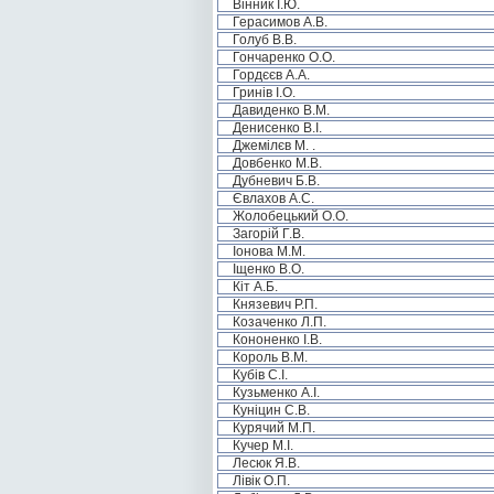
Вінник І.Ю.
Герасимов А.В.
Голуб В.В.
Гончаренко О.О.
Гордєєв А.А.
Гринів І.О.
Давиденко В.М.
Денисенко В.І.
Джемілєв М. .
Довбенко М.В.
Дубневич Б.В.
Євлахов А.С.
Жолобецький О.О.
Загорій Г.В.
Іонова М.М.
Іщенко В.О.
Кіт А.Б.
Князевич Р.П.
Козаченко Л.П.
Кононенко І.В.
Король В.М.
Кубів С.І.
Кузьменко А.І.
Куніцин С.В.
Курячий М.П.
Кучер М.І.
Лесюк Я.В.
Лівік О.П.