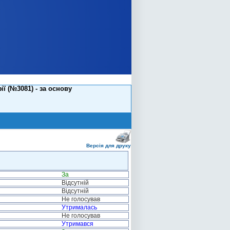
ї (№3081) - за основу
Версія для друку
За
Відсутній
Відсутній
Не голосував
Утрималась
Не голосував
Утримався