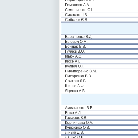
Підлісецький Л.Т.
Романова А.А.
Семенченко С.І.
Сисоєнко І.В.
Соболєв Є.В.
Барвіненко В.Д.
Біловол О.М.
Бондар В.В.
Гуляєв В.О.
Ільюк А.О.
Кіссе А.І.
Кулініч О.І.
Ничипоренко В.М.
Писаренко В.В.
Святаш Д.В.
Шипко А.Ф.
Яценко А.В.
Амельченко В.В.
Вітко А.Л.
Галасюк В.В.
Корчинська О.А.
Купрієнко О.В.
Лінько Д.В.
Ляшко О.В.