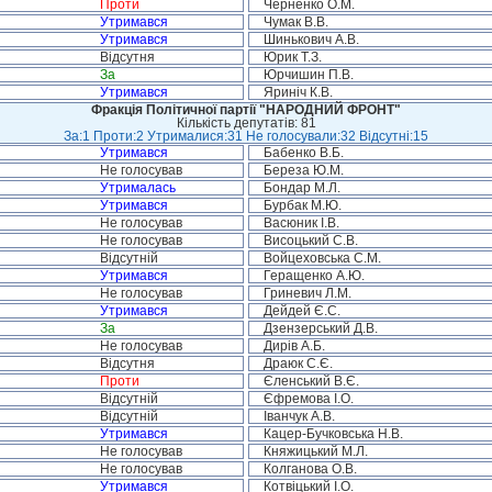
Проти
Черненко О.М.
Утримався
Чумак В.В.
Утримався
Шинькович А.В.
Відсутня
Юрик Т.З.
За
Юрчишин П.В.
Утримався
Яриніч К.В.
Фракція Політичної партії "НАРОДНИЙ ФРОНТ"
Кількість депутатів: 81
За:1 Проти:2 Утрималися:31 Не голосували:32 Відсутні:15
Утримався
Бабенко В.Б.
Не голосував
Береза Ю.М.
Утрималась
Бондар М.Л.
Утримався
Бурбак М.Ю.
Не голосував
Васюник І.В.
Не голосував
Висоцький С.В.
Відсутній
Войцеховська С.М.
Утримався
Геращенко А.Ю.
Не голосував
Гриневич Л.М.
Утримався
Дейдей Є.С.
За
Дзензерський Д.В.
Не голосував
Дирів А.Б.
Відсутня
Драюк С.Є.
Проти
Єленський В.Є.
Відсутній
Єфремова І.О.
Відсутній
Іванчук А.В.
Утримався
Кацер-Бучковська Н.В.
Не голосував
Княжицький М.Л.
Не голосував
Колганова О.В.
Утримався
Котвіцький І.О.