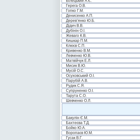
Білецький А.Є.
Герега О.В.
Гопко Г.М.
Денисенко А.П.
Дерев’янко Ю.Б.
Дідич В.В.
Дубінін О.І.
Жеваго К.В.
Кишкар П.М.
Клюєв С.П.
Кривенко В.М.
Левченко Ю.В.
Матвійчук Е.Л.
Мисик В.Ю.
Мусій О.С.
Осуховський О.І.
Парубій А.В.
Рудик С.Я.
Супруненко О.І.
Тарута С.О.
Шевченко О.Л.
Бакулін Є.М.
Бахтеєва Т.Д.
Бойко Ю.А.
Воропаєв Ю.М.
Гусак В.Г.