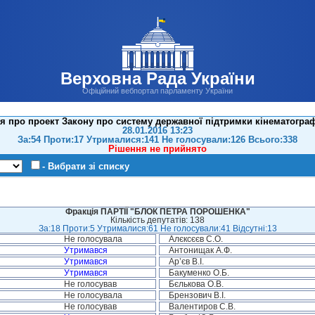
Верховна Рада України
Офіційний вебпортал парламенту України
 про проект Закону про систему державної підтримки кінематографі
28.01.2016 13:23
За:54 Проти:17 Утрималися:141 Не голосували:126 Всього:338
Рішення не прийнято
- Вибрати зі списку
Фракція ПАРТІЇ "БЛОК ПЕТРА ПОРОШЕНКА"
Кількість депутатів: 138
За:18 Проти:5 Утрималися:61 Не голосували:41 Відсутні:13
Не голосувала
Алєксєєв С.О.
Утримався
Антонищак А.Ф.
Утримався
Ар’єв В.І.
Утримався
Бакуменко О.Б.
Не голосував
Бєлькова О.В.
Не голосувала
Брензович В.І.
Не голосував
Валентиров С.В.