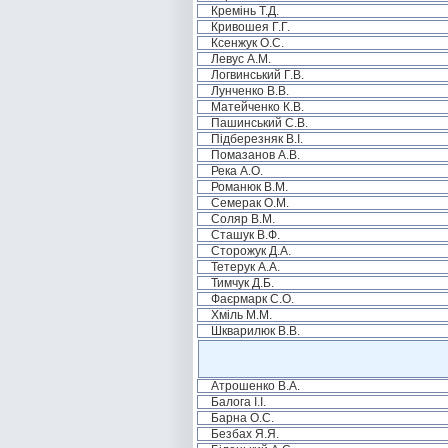
Кремінь Т.Д.
Кривошея Г.Г.
Ксенжук О.С.
Левус А.М.
Логвинський Г.В.
Лунченко В.В.
Матейченко К.В.
Пашинський С.В.
Підберезняк В.І.
Помазанов А.В.
Река А.О.
Романюк В.М.
Семерак О.М.
Соляр В.М.
Сташук В.Ф.
Сторожук Д.А.
Тетерук А.А.
Тимчук Д.Б.
Фаєрмарк С.О.
Хміль М.М.
Шкварилюк В.В.
Атрошенко В.А.
Балога І.І.
Барна О.С.
Безбах Я.Я.