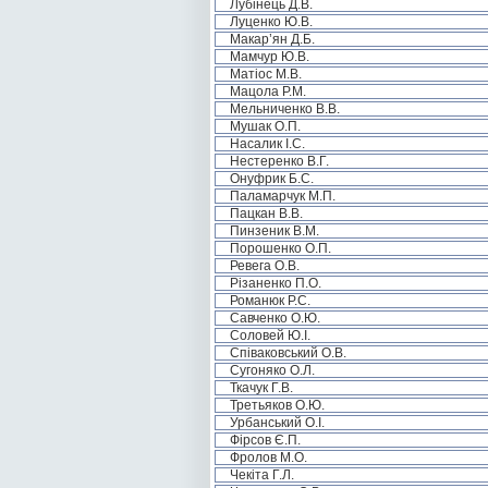
Лубінець Д.В.
Луценко Ю.В.
Макар’ян Д.Б.
Мамчур Ю.В.
Матіос М.В.
Мацола Р.М.
Мельниченко В.В.
Мушак О.П.
Насалик І.С.
Нестеренко В.Г.
Онуфрик Б.С.
Паламарчук М.П.
Пацкан В.В.
Пинзеник В.М.
Порошенко О.П.
Ревега О.В.
Різаненко П.О.
Романюк Р.С.
Савченко О.Ю.
Соловей Ю.І.
Співаковський О.В.
Сугоняко О.Л.
Ткачук Г.В.
Третьяков О.Ю.
Урбанський О.І.
Фірсов Є.П.
Фролов М.О.
Чекіта Г.Л.