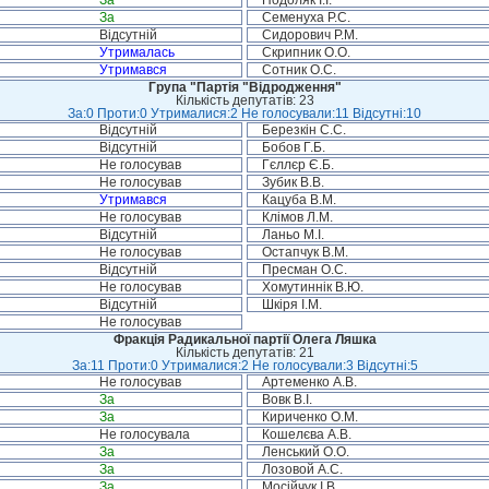
За
Подоляк І.І.
За
Семенуха Р.С.
Відсутній
Сидорович Р.М.
Утрималась
Скрипник О.О.
Утримався
Сотник О.С.
Група "Партія "Відродження"
Кількість депутатів: 23
За:0 Проти:0 Утрималися:2 Не голосували:11 Відсутні:10
Відсутній
Березкін С.С.
Відсутній
Бобов Г.Б.
Не голосував
Гєллєр Є.Б.
Не голосував
Зубик В.В.
Утримався
Кацуба В.М.
Не голосував
Клімов Л.М.
Відсутній
Ланьо М.І.
Не голосував
Остапчук В.М.
Відсутній
Пресман О.С.
Не голосував
Хомутиннік В.Ю.
Відсутній
Шкіря І.М.
Не голосував
Фракція Радикальної партії Олега Ляшка
Кількість депутатів: 21
За:11 Проти:0 Утрималися:2 Не голосували:3 Відсутні:5
Не голосував
Артеменко А.В.
За
Вовк В.І.
За
Кириченко О.М.
Не голосувала
Кошелєва А.В.
За
Ленський О.О.
За
Лозовой А.С.
За
Мосійчук І.В.