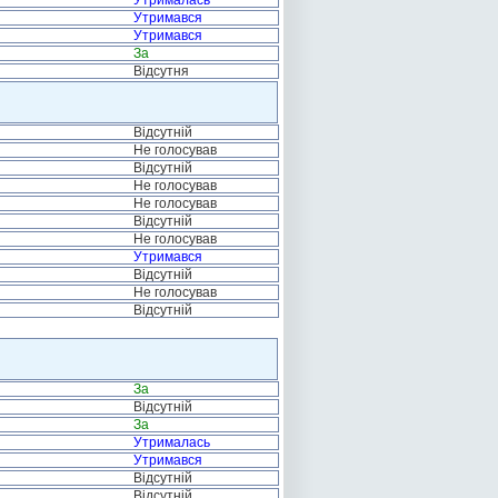
Утрималась
Утримався
Утримався
За
Відсутня
Відсутній
Не голосував
Відсутній
Не голосував
Не голосував
Відсутній
Не голосував
Утримався
Відсутній
Не голосував
Відсутній
За
Відсутній
За
Утрималась
Утримався
Відсутній
Відсутній