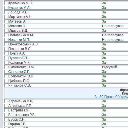
Кравченко М.В.
За
Кухарчук М.А.
За
Лобода М.В.
За
Мартинюк А.І.
За
Матвєєв В.Г.
За
Мигович І.І.
Не голосував
Мішура В.Д.
За
Наливайко А.М.
Не голосував
Носенко М.П.
Не голосував
Оржаховський А.В.
За
Петренко В.С.
За
Полііт А.А.
За
Пузаков В.Т.
За
Родіонов М.К.
За
Симоненко П.М.
Відсутній
Сінченко С.Г.
За
Соломатін Ю.П.
За
Цибенко П.С.
За
Чичканов С.В.
За
Фрак
Кіл
За:39 Проти:0 Утрим
Авраменко В.Ф.
За
Антоньєва Г.П.
За
Бастрига І.М.
За
Богатирьова Р.В.
За
Бубка С.Н.
За
Горлов Г.В.
За