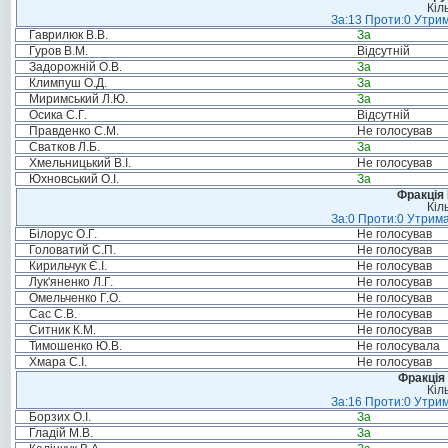
Кіл
За:13 Проти:0 Утрим
Гаврилюк В.В.
За
Гуров В.М.
Відсутній
Задорожній О.В.
За
Климпуш О.Д.
За
Миримський Л.Ю.
За
Осика С.Г.
Відсутній
Правденко С.М.
Не голосував
Сватков Л.Б.
За
Хмельницький В.І.
Не голосував
Юхновський О.І.
За
Фракція
Кіл
За:0 Проти:0 Утрима
Білорус О.Г.
Не голосував
Головатий С.П.
Не голосував
Кирильчук Є.І.
Не голосував
Лук'яненко Л.Г.
Не голосував
Омельченко Г.О.
Не голосував
Сас С.В.
Не голосував
Ситник К.М.
Не голосував
Тимошенко Ю.В.
Не голосувала
Хмара С.І.
Не голосував
Фракція 
Кіл
За:16 Проти:0 Утрим
Борзих О.І.
За
Гладій М.В.
За