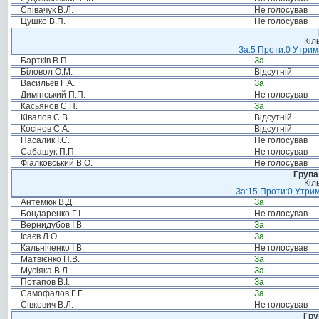
Співачук В.Л.
Не голосував
Цушко В.П.
Не голосував
Кіл
За:5 Проти:0 Утрим
Бартків В.П.
За
Біловол О.М.
Відсутній
Васильєв Г.А.
За
Димінський П.П.
Не голосував
Касьянов С.П.
За
Ківалов С.В.
Відсутній
Косінов С.А.
Відсутній
Насалик І.С.
Не голосував
Сабашук П.П.
Не голосував
Фіалковський В.О.
Не голосував
Група
Кіл
За:15 Проти:0 Утрим
Антемюк В.Д.
За
Бондаренко Г.І.
Не голосував
Вернидубов І.В.
За
Ісаєв Л.О.
За
Кальніченко І.В.
Не голосував
Матвієнко П.В.
За
Мусіяка В.Л.
За
Потапов В.І.
За
Самофалов Г.Г.
За
Сівкович В.Л.
Не голосував
Гру