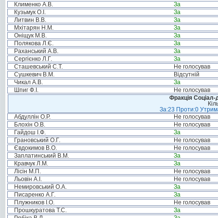
Клименко А.В.
За
Кузьмук О.І.
За
Литвин В.В.
За
Мхітарян Н.М.
За
Оніщук М.В.
За
Полякова Л.Є.
За
Раханський А.В.
За
Сергієнко Л.Г.
За
Сташевський С.Т.
Не голосував
Сушкевич В.М.
Відсутній
Чикал А.В.
За
Шпиг Ф.І.
Не голосував
Фракція Соціал-д
Кіл
За:23 Проти:0 Утрима
Абдуллін О.Р.
Не голосував
Блохін О.В.
Не голосував
Гайдош І.Ф.
За
Грановський О.Г.
Не голосував
Євдокимов В.О.
Не голосував
Заплатинський В.М.
За
Кравчук Л.М.
За
Лісін М.П.
Не голосував
Льовін А.І.
Не голосував
Немировський О.А.
За
Писаренко А.Г.
За
Плужников І.О.
Не голосував
Прошкуратова Т.С.
За