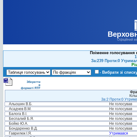
Верховн
Офіційний в
Поіменне голосування 
1
За:239 Проти:0 Утрима
Рі
- Вибрати зі списк
Зберегти
в
форматі RTF
Фра
Кіль
За:2 Проти:0 Утрима
Альошин В.Б.
Не голосував
Асадчев В.М.
Не голосував
Балога В.І.
Не голосував
Беспалий Б.Я.
Не голосував
Бойко Ю.А.
Не голосував
Бондаренко В.Д.
Не голосував
Гаврилюк І.Я.
Утримався