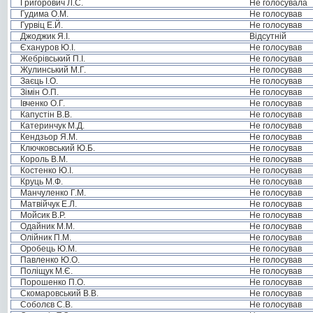
Григорович Л.С.
Не голосувала
Гудима О.М.
Не голосував
Гурвіц Е.Й.
Не голосував
Джоджик Я.І.
Відсутній
Єхануров Ю.І.
Не голосував
Жебрівський П.І.
Не голосував
Жулинський М.Г.
Не голосував
Заєць І.О.
Не голосував
Зімін О.П.
Не голосував
Івченко О.Г.
Не голосував
Капустін В.В.
Не голосував
Катеринчук М.Д.
Не голосував
Кендзьор Я.М.
Не голосував
Ключковський Ю.Б.
Не голосував
Король В.М.
Не голосував
Костенко Ю.І.
Не голосував
Круць М.Ф.
Не голосував
Манчуленко Г.М.
Не голосував
Матвійчук Е.Л.
Не голосував
Мойсик В.Р.
Не голосував
Одайник М.М.
Не голосував
Олійник П.М.
Не голосував
Оробець Ю.М.
Не голосував
Павленко Ю.О.
Не голосував
Поліщук М.Є.
Не голосував
Порошенко П.О.
Не голосував
Скомаровський В.В.
Не голосував
Соболєв С.В.
Не голосував