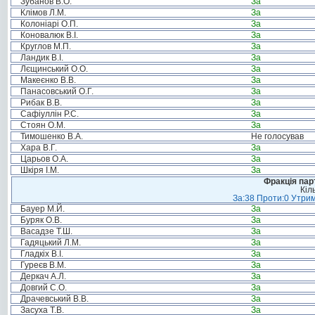
Зубанов В.О.
За
Клімов Л.М.
За
Колоніарі О.П.
За
Коновалюк В.І.
За
Круглов М.П.
За
Ландик В.І.
За
Лєщинський О.О.
За
Макеєнко В.В.
За
Панасовський О.Г.
За
Рибак В.В.
За
Сафіуллін Р.С.
За
Стоян О.М.
За
Тимошенко В.А.
Не голосував
Хара В.Г.
За
Царьов О.А.
За
Шкіря І.М.
За
Фракція пар
Кіл
За:38 Проти:0 Утрим
Бауер М.Й.
За
Буряк О.В.
За
Васадзе Т.Ш.
За
Гадяцький Л.М.
За
Гладкіх В.І.
За
Гуреєв В.М.
За
Деркач А.Л.
За
Довгий С.О.
За
Драчевський В.В.
За
Засуха Т.В.
За