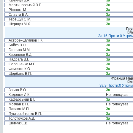
Калінчук В.А.
За
Мартиновський В.П.
За
Рішняк І.М.
За
Слаута В.А.
За
Терещук С.М.
За
Шершун М.Х.
За
Гру
Кіл
За:15 Проти:0 Утрим
Астров–Шумілов Г.К.
За
Бойко В.О.
За
Гапочка М.М.
За
Кириллов В.Д.
За
Надрага В.І.
За
Солошенко М.П.
За
Фоменко К.О.
За
Щербань В.П.
За
Фракція Нар
Кіл
За:9 Проти:0 Утрим
Заічко В.О.
За
Каденюк Л.К.
Не голосував
Кафарський В.І.
За
Мовчан В.П.
Не голосував
Павлюк М.П.
За
Пустовойтенко В.П.
За
Толстоухов А.В.
За
Шевчук С.В.
Не голосував