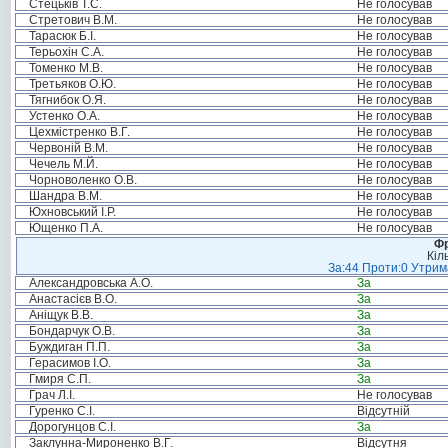
Стецьків Т.С.
Не голосував
Стретович В.М.
Не голосував
Тарасюк Б.І.
Не голосував
Терьохін С.А.
Не голосував
Томенко М.В.
Не голосував
Третьяков О.Ю.
Не голосував
Тягнибок О.Я.
Не голосував
Устенко О.А.
Не голосував
Цехмістренко В.Г.
Не голосував
Червоній В.М.
Не голосував
Чечель М.Й.
Не голосував
Чорноволенко О.В.
Не голосував
Шандра В.М.
Не голосував
Юхновський І.Р.
Не голосував
Ющенко П.А.
Не голосував
Фр
Кіл
За:44 Проти:0 Утрима
Александровська А.О.
За
Анастасієв В.О.
За
Аніщук В.В.
За
Бондарчук О.В.
За
Буждиган П.П.
За
Герасимов І.О.
За
Гмиря С.П.
За
Грач Л.І.
Не голосував
Гуренко С.І.
Відсутній
Дорогунцов С.І.
За
Заклунна-Мироненко В.Г.
Відсутня