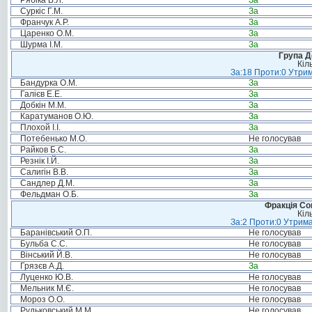
Рябіка В.Л.
За
Суркіс Г.М.
За
Франчук А.Р.
За
Царенко О.М.
За
Шурма І.М.
За
Група Д
Кіл
За:18 Проти:0 Утрим
Бандурка О.М.
За
Галієв Е.Е.
За
Добкін М.М.
За
Каратуманов О.Ю.
За
Плохой І.І.
За
Потебенько М.О.
Не голосував
Райков Б.С.
За
Резнік І.Й.
За
Салигін В.В.
За
Сандлер Д.М.
За
Фельдман О.Б.
За
Фракція Соц
Кіл
За:2 Проти:0 Утрима
Баранівський О.П.
Не голосував
Бульба С.С.
Не голосував
Вінський Й.В.
Не голосував
Грязєв А.Д.
За
Луценко Ю.В.
Не голосував
Мельник М.Є.
Не голосував
Мороз О.О.
Не голосував
Рудьковський М.М.
Не голосував