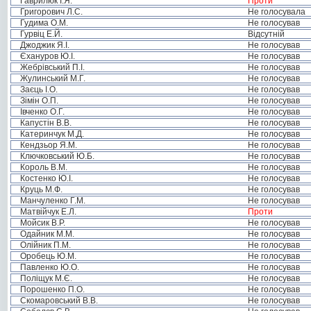
Гаврилюк І.Я.
Проти
Григорович Л.С.
Не голосувала
Гудима О.М.
Не голосував
Гурвіц Е.Й.
Відсутній
Джоджик Я.І.
Не голосував
Єхануров Ю.І.
Не голосував
Жебрівський П.І.
Не голосував
Жулинський М.Г.
Не голосував
Заєць І.О.
Не голосував
Зімін О.П.
Не голосував
Івченко О.Г.
Не голосував
Капустін В.В.
Не голосував
Катеринчук М.Д.
Не голосував
Кендзьор Я.М.
Не голосував
Ключковський Ю.Б.
Не голосував
Король В.М.
Не голосував
Костенко Ю.І.
Не голосував
Круць М.Ф.
Не голосував
Манчуленко Г.М.
Не голосував
Матвійчук Е.Л.
Проти
Мойсик В.Р.
Не голосував
Одайник М.М.
Не голосував
Олійник П.М.
Не голосував
Оробець Ю.М.
Не голосував
Павленко Ю.О.
Не голосував
Поліщук М.Є.
Не голосував
Порошенко П.О.
Не голосував
Скомаровський В.В.
Не голосував