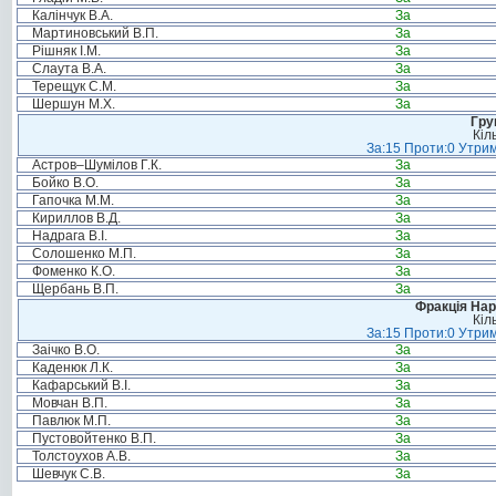
Калінчук В.А.
За
Мартиновський В.П.
За
Рішняк І.М.
За
Слаута В.А.
За
Терещук С.М.
За
Шершун М.Х.
За
Гру
Кіл
За:15 Проти:0 Утрим
Астров–Шумілов Г.К.
За
Бойко В.О.
За
Гапочка М.М.
За
Кириллов В.Д.
За
Надрага В.І.
За
Солошенко М.П.
За
Фоменко К.О.
За
Щербань В.П.
За
Фракція Нар
Кіл
За:15 Проти:0 Утрим
Заічко В.О.
За
Каденюк Л.К.
За
Кафарський В.І.
За
Мовчан В.П.
За
Павлюк М.П.
За
Пустовойтенко В.П.
За
Толстоухов А.В.
За
Шевчук С.В.
За