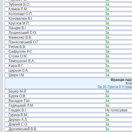
Зубанов В.О.
За
Клімов Л.М.
За
Колоніарі О.П.
За
Коновалюк В.І.
За
Круглов М.П.
За
Ландик В.І.
За
Лєщинський О.О.
За
Макеєнко В.В.
За
Панасовський О.Г.
За
Рибак В.В.
За
Сафіуллін Р.С.
За
Стоян О.М.
За
Тимошенко В.А.
За
Хара В.Г.
За
Царьов О.А.
За
Шкіря І.М.
За
Фракція пар
Кіл
За:35 Проти:0 Утрим
Бауер М.Й.
За
Буряк О.В.
За
Васадзе Т.Ш.
За
Гадяцький Л.М.
За
Гладкіх В.І.
Не голосував
Гуреєв В.М.
За
Деркач А.Л.
За
Довгий С.О.
За
Драчевський В.В.
За