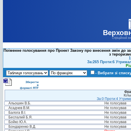
Верховн
Офіційний в
Поіменне голосування про Проект Закону про внесення змін до за
з тероризмо
1
За:265 Проти:6 Утрима
Рі
- Вибрати зі списк
Зберегти
в
форматі RTF
Фра
Кіль
За:0 Проти:4 Утрима
Альошин В.Б.
Не голосував
Асадчев В.М.
Не голосував
Балога В.І.
Не голосував
Беспалий Б.Я.
Не голосував
Бойко Ю.А.
Не голосував
Бондаренко В.Д.
Не голосував