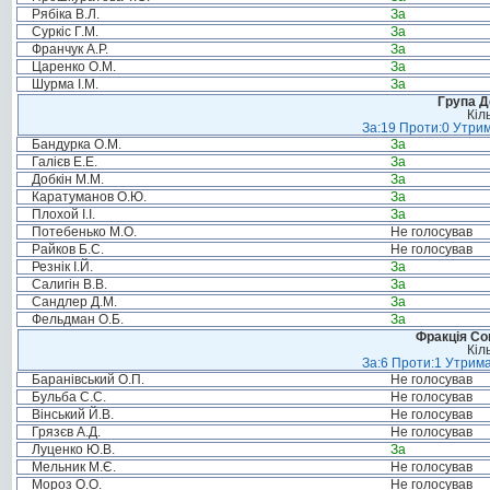
Рябіка В.Л.
За
Суркіс Г.М.
За
Франчук А.Р.
За
Царенко О.М.
За
Шурма І.М.
За
Група Д
Кіл
За:19 Проти:0 Утрим
Бандурка О.М.
За
Галієв Е.Е.
За
Добкін М.М.
За
Каратуманов О.Ю.
За
Плохой І.І.
За
Потебенько М.О.
Не голосував
Райков Б.С.
Не голосував
Резнік І.Й.
За
Салигін В.В.
За
Сандлер Д.М.
За
Фельдман О.Б.
За
Фракція Соц
Кіл
За:6 Проти:1 Утрима
Баранівський О.П.
Не голосував
Бульба С.С.
Не голосував
Вінський Й.В.
Не голосував
Грязєв А.Д.
Не голосував
Луценко Ю.В.
За
Мельник М.Є.
Не голосував
Мороз О.О.
Не голосував