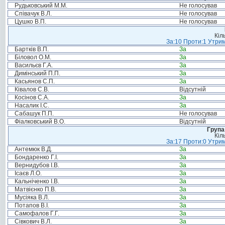
Рудьковський М.М.
Не голосував
Співачук В.Л.
Не голосував
Цушко В.П.
Не голосував
Кіл
За:10 Проти:1 Утрим
Бартків В.П.
За
Біловол О.М.
За
Васильєв Г.А.
За
Димінський П.П.
За
Касьянов С.П.
За
Ківалов С.В.
Відсутній
Косінов С.А.
За
Насалик І.С.
За
Сабашук П.П.
Не голосував
Фіалковський В.О.
Відсутній
Група
Кіл
За:17 Проти:0 Утрим
Антемюк В.Д.
За
Бондаренко Г.І.
За
Вернидубов І.В.
За
Ісаєв Л.О.
За
Кальніченко І.В.
За
Матвієнко П.В.
За
Мусіяка В.Л.
За
Потапов В.І.
За
Самофалов Г.Г.
За
Сівкович В.Л.
За