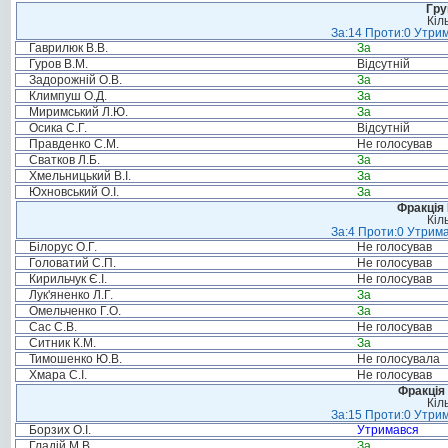
Гру
Кіл
За:14 Проти:0 Утрим
Гаврилюк В.В.
За
Гуров В.М.
Відсутній
Задорожній О.В.
За
Климпуш О.Д.
За
Миримський Л.Ю.
За
Осика С.Г.
Відсутній
Правденко С.М.
Не голосував
Сватков Л.Б.
За
Хмельницький В.І.
За
Юхновський О.І.
За
Фракція
Кіл
За:4 Проти:0 Утрима
Білорус О.Г.
Не голосував
Головатий С.П.
Не голосував
Кирильчук Є.І.
Не голосував
Лук'яненко Л.Г.
За
Омельченко Г.О.
За
Сас С.В.
Не голосував
Ситник К.М.
За
Тимошенко Ю.В.
Не голосувала
Хмара С.І.
Не голосував
Фракція 
Кіл
За:15 Проти:0 Утрим
Борзих О.І.
Утримався
Гладій М.В.
За