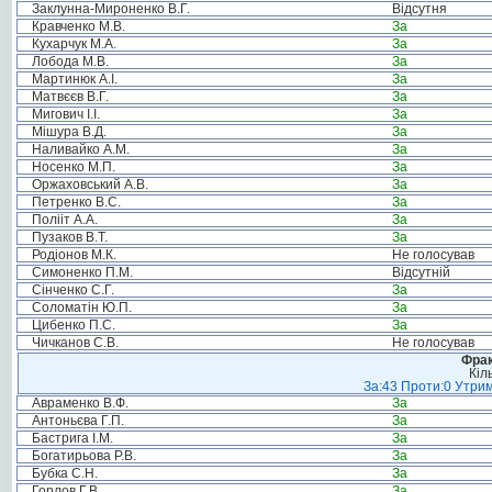
Заклунна-Мироненко В.Г.
Відсутня
Кравченко М.В.
За
Кухарчук М.А.
За
Лобода М.В.
За
Мартинюк А.І.
За
Матвєєв В.Г.
За
Мигович І.І.
За
Мішура В.Д.
За
Наливайко А.М.
За
Носенко М.П.
За
Оржаховський А.В.
За
Петренко В.С.
За
Полііт А.А.
За
Пузаков В.Т.
За
Родіонов М.К.
Не голосував
Симоненко П.М.
Відсутній
Сінченко С.Г.
За
Соломатін Ю.П.
За
Цибенко П.С.
За
Чичканов С.В.
Не голосував
Фрак
Кіл
За:43 Проти:0 Утрим
Авраменко В.Ф.
За
Антоньєва Г.П.
За
Бастрига І.М.
За
Богатирьова Р.В.
За
Бубка С.Н.
За
Горлов Г.В.
За