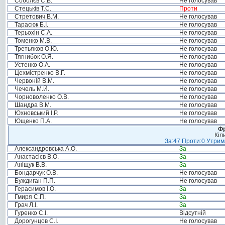
Соболєв С.В.
Не голосував
Стецьків Т.С.
Проти
Стретович В.М.
Не голосував
Тарасюк Б.І.
Не голосував
Терьохін С.А.
Не голосував
Томенко М.В.
Не голосував
Третьяков О.Ю.
Не голосував
Тягнибок О.Я.
Не голосував
Устенко О.А.
Не голосував
Цехмістренко В.Г.
Не голосував
Червоній В.М.
Не голосував
Чечель М.Й.
Не голосував
Чорноволенко О.В.
Не голосував
Шандра В.М.
Не голосував
Юхновський І.Р.
Не голосував
Ющенко П.А.
Не голосував
Фр
Кіл
За:47 Проти:0 Утрима
Александровська А.О.
За
Анастасієв В.О.
За
Аніщук В.В.
За
Бондарчук О.В.
Не голосував
Буждиган П.П.
Не голосував
Герасимов І.О.
За
Гмиря С.П.
За
Грач Л.І.
За
Гуренко С.І.
Відсутній
Дорогунцов С.І.
Не голосував