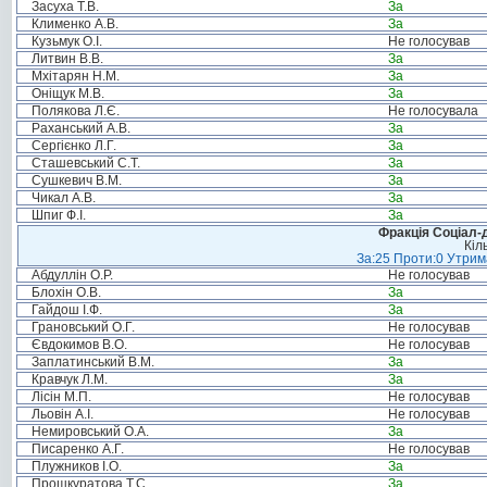
Засуха Т.В.
За
Клименко А.В.
За
Кузьмук О.І.
Не голосував
Литвин В.В.
За
Мхітарян Н.М.
За
Оніщук М.В.
За
Полякова Л.Є.
Не голосувала
Раханський А.В.
За
Сергієнко Л.Г.
За
Сташевський С.Т.
За
Сушкевич В.М.
За
Чикал А.В.
За
Шпиг Ф.І.
За
Фракція Соціал-д
Кіл
За:25 Проти:0 Утрима
Абдуллін О.Р.
Не голосував
Блохін О.В.
За
Гайдош І.Ф.
За
Грановський О.Г.
Не голосував
Євдокимов В.О.
Не голосував
Заплатинський В.М.
За
Кравчук Л.М.
За
Лісін М.П.
Не голосував
Льовін А.І.
Не голосував
Немировський О.А.
За
Писаренко А.Г.
Не голосував
Плужников І.О.
За
Прошкуратова Т.С.
За