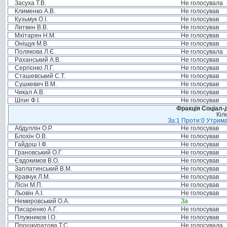
Засуха Т.В.
Не голосувала
Клименко А.В.
Не голосував
Кузьмук О.І.
Не голосував
Литвин В.В.
Не голосував
Мхітарян Н.М.
Не голосував
Оніщук М.В.
Не голосував
Полякова Л.Є.
Не голосувала
Раханський А.В.
Не голосував
Сергієнко Л.Г.
Не голосував
Сташевський С.Т.
Не голосував
Сушкевич В.М.
Не голосував
Чикал А.В.
Не голосував
Шпиг Ф.І.
Не голосував
Фракція Соціал-д
Кіл
За:1 Проти:0 Утрима
Абдуллін О.Р.
Не голосував
Блохін О.В.
Не голосував
Гайдош І.Ф.
Не голосував
Грановський О.Г.
Не голосував
Євдокимов В.О.
Не голосував
Заплатинський В.М.
Не голосував
Кравчук Л.М.
Не голосував
Лісін М.П.
Не голосував
Льовін А.І.
Не голосував
Немировський О.А.
За
Писаренко А.Г.
Не голосував
Плужников І.О.
Не голосував
Прошкуратова Т.С.
Не голосувала