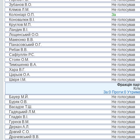
Зубанов В.О.
Не голосував
Клімов Л.М.
Не голосував
Колоніарі О.П.
За
Коновалюк В.І.
Не голосував
Круглов М.П.
Не голосував
Ландик В.І.
Не голосував
Лєщинський О.О.
Не голосував
Макеєнко В.В.
Не голосував
Панасовський О.Г.
Не голосував
Рибак В.В.
Не голосував
Сафіуллін Р.С.
Не голосував
Стоян О.М.
Не голосував
Тимошенко В.А.
Не голосував
Хара В.Г.
Не голосував
Царьов О.А.
Не голосував
Шкіря І.М.
Не голосував
Фракція пар
Кіл
За:0 Проти:0 Утрима
Бауер М.Й.
Не голосував
Буряк О.В.
Не голосував
Васадзе Т.Ш.
Не голосував
Гадяцький Л.М.
Не голосував
Гладкіх В.І.
Не голосував
Гуреєв В.М.
Не голосував
Деркач А.Л.
Не голосував
Довгий С.О.
Не голосував
Драчевський В.В.
Не голосував