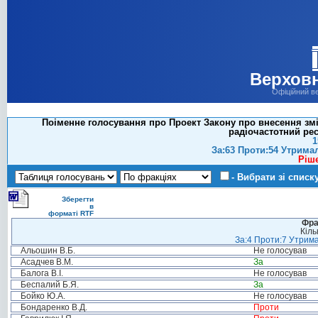
Верховн
Офіційний в
Поіменне голосування про Проект Закону про внесення змін
радіочастотний рес
1
За:63 Проти:54 Утрима
Ріш
- Вибрати зі списк
Зберегти
в
форматі RTF
Фра
Кіль
За:4 Проти:7 Утрима
Альошин В.Б.
Не голосував
Асадчев В.М.
За
Балога В.І.
Не голосував
Беспалий Б.Я.
За
Бойко Ю.А.
Не голосував
Бондаренко В.Д.
Проти