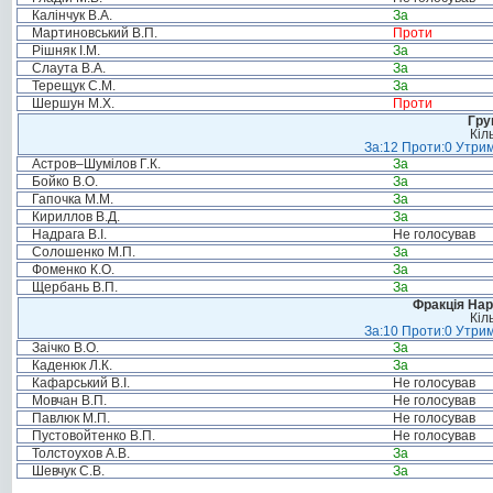
Калінчук В.А.
За
Мартиновський В.П.
Проти
Рішняк І.М.
За
Слаута В.А.
За
Терещук С.М.
За
Шершун М.Х.
Проти
Гру
Кіл
За:12 Проти:0 Утрим
Астров–Шумілов Г.К.
За
Бойко В.О.
За
Гапочка М.М.
За
Кириллов В.Д.
За
Надрага В.І.
Не голосував
Солошенко М.П.
За
Фоменко К.О.
За
Щербань В.П.
За
Фракція Нар
Кіл
За:10 Проти:0 Утрим
Заічко В.О.
За
Каденюк Л.К.
За
Кафарський В.І.
Не голосував
Мовчан В.П.
Не голосував
Павлюк М.П.
Не голосував
Пустовойтенко В.П.
Не голосував
Толстоухов А.В.
За
Шевчук С.В.
За