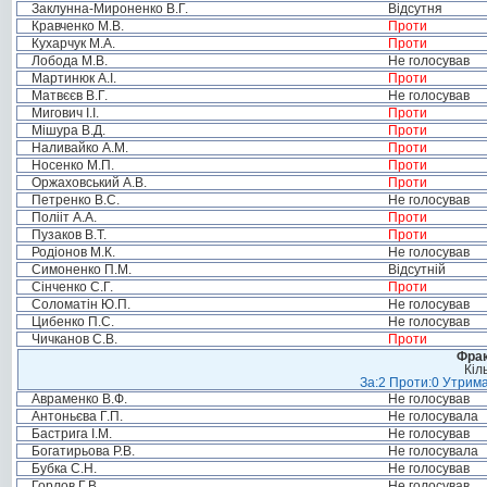
Заклунна-Мироненко В.Г.
Відсутня
Кравченко М.В.
Проти
Кухарчук М.А.
Проти
Лобода М.В.
Не голосував
Мартинюк А.І.
Проти
Матвєєв В.Г.
Не голосував
Мигович І.І.
Проти
Мішура В.Д.
Проти
Наливайко А.М.
Проти
Носенко М.П.
Проти
Оржаховський А.В.
Проти
Петренко В.С.
Не голосував
Полііт А.А.
Проти
Пузаков В.Т.
Проти
Родіонов М.К.
Не голосував
Симоненко П.М.
Відсутній
Сінченко С.Г.
Проти
Соломатін Ю.П.
Не голосував
Цибенко П.С.
Не голосував
Чичканов С.В.
Проти
Фрак
Кіл
За:2 Проти:0 Утрима
Авраменко В.Ф.
Не голосував
Антоньєва Г.П.
Не голосувала
Бастрига І.М.
Не голосував
Богатирьова Р.В.
Не голосувала
Бубка С.Н.
Не голосував
Горлов Г.В.
Не голосував