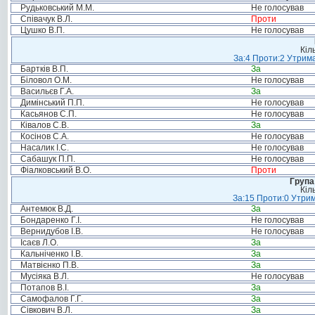
Рудьковський М.М.
Не голосував
Співачук В.Л.
Проти
Цушко В.П.
Не голосував
Кіл
За:4 Проти:2 Утрима
Бартків В.П.
За
Біловол О.М.
Не голосував
Васильєв Г.А.
За
Димінський П.П.
Не голосував
Касьянов С.П.
Не голосував
Ківалов С.В.
За
Косінов С.А.
Не голосував
Насалик І.С.
Не голосував
Сабашук П.П.
Не голосував
Фіалковський В.О.
Проти
Група
Кіл
За:15 Проти:0 Утрим
Антемюк В.Д.
За
Бондаренко Г.І.
Не голосував
Вернидубов І.В.
Не голосував
Ісаєв Л.О.
За
Кальніченко І.В.
За
Матвієнко П.В.
За
Мусіяка В.Л.
Не голосував
Потапов В.І.
За
Самофалов Г.Г.
За
Сівкович В.Л.
За