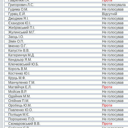
Гаврилюк І.Я.
Проти
Григорович Л.С.
Не голосувала
Гудима О.М.
Не голосував
Гурвіц Е.Й.
Відсутній
Джоджик Я.І.
Не голосував
Єхануров Ю.І.
Не голосував
Жебрівський П.І.
Не голосував
Жулинський М.Г.
Не голосував
Заєць І.О.
Не голосував
Зімін О.П.
Не голосував
Івченко О.Г.
Не голосував
Капустін В.В.
Не голосував
Катеринчук М.Д.
Не голосував
Кендзьор Я.М.
Не голосував
Ключковський Ю.Б.
Не голосував
Король В.М.
Не голосував
Костенко Ю.І.
Не голосував
Круць М.Ф.
Не голосував
Манчуленко Г.М.
Не голосував
Матвійчук Е.Л.
Проти
Мойсик В.Р.
Не голосував
Одайник М.М.
Не голосував
Олійник П.М.
Не голосував
Оробець Ю.М.
Проти
Павленко Ю.О.
Не голосував
Поліщук М.Є.
Не голосував
Порошенко П.О.
Не голосував
Скомаровський В.В.
Проти