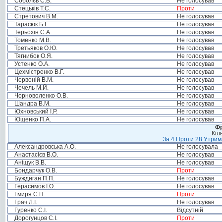
Соболєв С.В.
Не голосував
Стецьків Т.С.
Проти
Стретович В.М.
Не голосував
Тарасюк Б.І.
Не голосував
Терьохін С.А.
Не голосував
Томенко М.В.
Не голосував
Третьяков О.Ю.
Не голосував
Тягнибок О.Я.
Не голосував
Устенко О.А.
Не голосував
Цехмістренко В.Г.
Не голосував
Червоній В.М.
Не голосував
Чечель М.Й.
Не голосував
Чорноволенко О.В.
Не голосував
Шандра В.М.
Не голосував
Юхновський І.Р.
Не голосував
Ющенко П.А.
Не голосував
Фр
Кіл
За:4 Проти:28 Утрима
Александровська А.О.
Не голосувала
Анастасієв В.О.
Не голосував
Аніщук В.В.
Не голосував
Бондарчук О.В.
Проти
Буждиган П.П.
Не голосував
Герасимов І.О.
Не голосував
Гмиря С.П.
Проти
Грач Л.І.
Не голосував
Гуренко С.І.
Відсутній
Дорогунцов С.І.
Проти