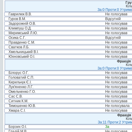
Гру
Кіл
За:0 Проти:0 Утрима
Гаврилюк В.В.
Не голосував
Гуров В.М.
Відсутній
Задорожній О.В.
Не голосував
Климпуш О.Д.
Не голосував
Миримський Л.Ю.
Не голосував
Осика С.Г.
Відсутній
Правденко С.М.
Не голосував
Сватков Л.Б.
Не голосував
Хмельницький В.І.
Не голосував
Юхновський О.І.
Не голосував
Фракція
Кіл
За:0 Проти:0 Утрима
Білорус О.Г.
Не голосував
Головатий С.П.
Не голосував
Кирильчук Є.І.
Не голосував
Лук'яненко Л.Г.
Не голосував
Омельченко Г.О.
Не голосував
Сас С.В.
Не голосував
Ситник К.М.
Не голосував
Тимошенко Ю.В.
Не голосувала
Хмара С.І.
Не голосував
Фракція 
Кіл
За:11 Проти:2 Утрим
Борзих О.І.
За
Гладій М.В.
Не голосував