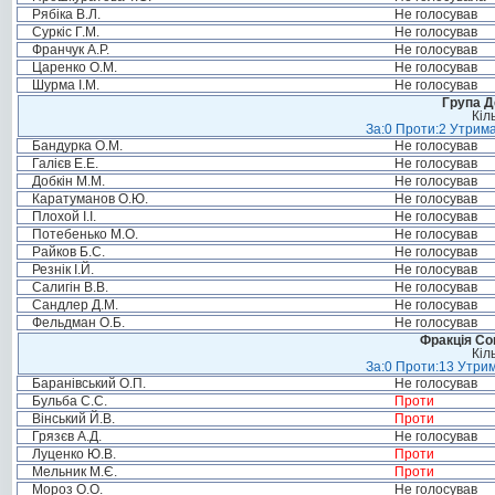
Рябіка В.Л.
Не голосував
Суркіс Г.М.
Не голосував
Франчук А.Р.
Не голосував
Царенко О.М.
Не голосував
Шурма І.М.
Не голосував
Група Д
Кіл
За:0 Проти:2 Утрима
Бандурка О.М.
Не голосував
Галієв Е.Е.
Не голосував
Добкін М.М.
Не голосував
Каратуманов О.Ю.
Не голосував
Плохой І.І.
Не голосував
Потебенько М.О.
Не голосував
Райков Б.С.
Не голосував
Резнік І.Й.
Не голосував
Салигін В.В.
Не голосував
Сандлер Д.М.
Не голосував
Фельдман О.Б.
Не голосував
Фракція Соц
Кіл
За:0 Проти:13 Утрим
Баранівський О.П.
Не голосував
Бульба С.С.
Проти
Вінський Й.В.
Проти
Грязєв А.Д.
Не голосував
Луценко Ю.В.
Проти
Мельник М.Є.
Проти
Мороз О.О.
Не голосував