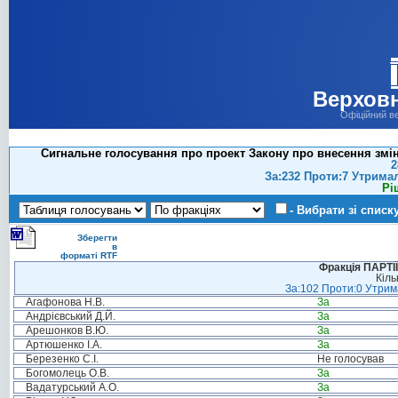
Верховн
Офіційний в
Сигнальне голосування про проект Закону про внесення змін
2
За:232 Проти:7 Утрима
Рі
- Вибрати зі списк
Зберегти
в
форматі RTF
Фракція ПАРТ
Кіль
За:102 Проти:0 Утрима
Агафонова Н.В.
За
Андрієвський Д.Й.
За
Арешонков В.Ю.
За
Артюшенко І.А.
За
Березенко С.І.
Не голосував
Богомолець О.В.
За
Вадатурський А.О.
За