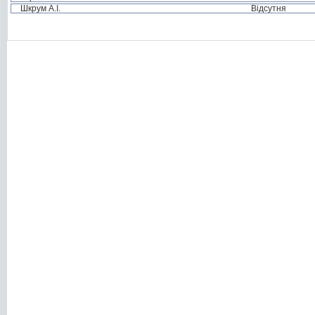
Шкрум А.І.
Відсутня