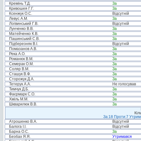
Кремінь Т.Д.
За
Кривошея Г.Г.
За
Ксенжук О.С.
Відсутній
Левус А.М.
За
Логвинський Г.В.
Відсутній
Лунченко В.В.
За
Матейченко К.В.
За
Пашинський С.В.
За
Підберезняк В.І.
Відсутній
Помазанов А.В.
За
Река А.О.
За
Романюк В.М.
За
Семерак О.М.
За
Соляр В.М.
За
Сташук В.Ф.
За
Сторожук Д.А.
За
Тетерук А.А.
Не голосував
Тимчук Д.Б.
За
Фаєрмарк С.О.
За
Хміль М.М.
За
Шкварилюк В.В.
За
Кіл
За:18 Проти:7 Утрима
Атрошенко В.А.
Відсутній
Балога І.І.
Відсутній
Барна О.С.
За
Безбах Я.Я.
Утримався