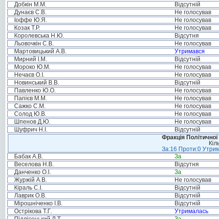
Добкін М.М.
Відсутній
Дунаєв С.В.
Не голосував
Іоффе Ю.Я.
Не голосував
Козак Т.Р.
Не голосував
Королевська Н.Ю.
Відсутня
Льовочкін С.В.
Не голосував
Мартовицький А.В.
Утримався
Мирний І.М.
Відсутній
Мороко Ю.М.
Не голосував
Нечаєв О.І.
Не голосував
Новинський В.В.
Відсутній
Павленко Ю.О.
Не голосував
Папієв М.М.
Не голосував
Сажко С.М.
Не голосував
Солод Ю.В.
Не голосував
Шпенов Д.Ю.
Не голосував
Шуфрич Н.І.
Відсутній
Фракція Політичної
Кіл
За:16 Проти:0 Утрим
Бабак А.В.
За
Веселова Н.В.
Відсутня
Данченко О.І.
За
Журжій А.В.
Не голосував
Кіраль С.І.
Відсутній
Лаврик О.В.
Відсутній
Мірошніченко І.В.
Відсутній
Острікова Т.Г.
Утрималась