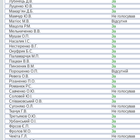
Лубінець Д.В.
За
Луценко Ю.В.
За
Макар’ян Д.Б.
За
Мамчур Ю.В.
Не голосував
Матіос М.В.
Відсутня
Мацола Р.М.
За
Мельниченко В.В.
За
Мушак О.П.
За
Насалик І.С.
За
Нестеренко В.Г.
За
Онуфрик Б.С.
За
Паламарчук М.П.
За
Пацкан В.В.
За
Пинзеник В.М.
За
Порошенко О.П.
Відсутній
Ревега О.В.
За
Різаненко П.О.
За
Романюк Р.С.
За
Савченко О.Ю.
Не голосував
Соловей Ю.І.
За
Співаковський О.В.
За
Сугоняко О.Л.
Не голосував
Ткачук Г.В.
Не голосував
Третьяков О.Ю.
За
Урбанський О.І.
За
Фірсов Є.П.
За
Фролов М.О.
За
Чекіта Г.Л.
Не голосував