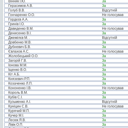
Вінник І.Ю.
За
Герасимов А.В.
За
Голуб В.В.
Відсутній
Гончаренко О.О.
Не голосував
Гордєєв А.А.
За
Гринів І.О.
За
Давиденко В.М.
Не голосував
Денисенко В.І.
За
Джемілєв М. .
Відсутній
Довбенко М.В.
За
Дубневич Б.В.
За
Євлахов А.С.
Не голосував
Жолобецький О.О.
За
Загорій Г.В.
За
Іонова М.М.
За
Іщенко В.О.
За
Кіт А.Б.
За
Князевич Р.П.
За
Козаченко Л.П.
За
Кононенко І.В.
Не голосував
Король В.М.
За
Кубів С.І.
За
Кузьменко А.І.
Відсутній
Куніцин С.В.
Не голосував
Курячий М.П.
За
Кучер М.І.
За
Лесюк Я.В.
За
Лівік О.П.
За