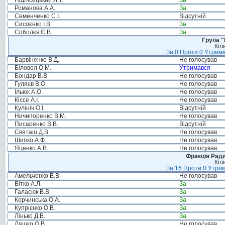
Підлісецький Л.Т.
За
Романова А.А.
За
Семенченко С.І.
Відсутній
Сисоєнко І.В.
За
Соболєв Є.В.
За
Група "
Кіл
За:0 Проти:0 Утрима
Барвіненко В.Д.
Не голосував
Біловол О.М.
Утримався
Бондар В.В.
Не голосував
Гуляєв В.О.
Не голосував
Ільюк А.О.
Не голосував
Кіссе А.І.
Не голосував
Кулініч О.І.
Відсутній
Ничипоренко В.М.
Не голосував
Писаренко В.В.
Відсутній
Святаш Д.В.
Не голосував
Шипко А.Ф.
Не голосував
Яценко А.В.
Не голосував
Фракція Ради
Кіл
За:16 Проти:0 Утрим
Амельченко В.В.
Не голосував
Вітко А.Л.
За
Галасюк В.В.
За
Корчинська О.А.
За
Купрієнко О.В.
За
Лінько Д.В.
За
Ляшко О.В.
Не голосував