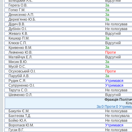
Білецький А.Є.
Відсутній
Герега О.В.
За
Гопко Г.М.
За
Денисенко А.П.
За
Дерев’янко Ю.Б.
За
Дідич В.В.
Не голосував
Дубінін О.І.
Не голосував
Жеваго К.В.
Відсутній
Кишкар П.М.
За
Клюєв С.П.
Відсутній
Кривенко В.М.
За
Левченко Ю.В.
Проти
Матвійчук Е.Л.
Відсутній
Мисик В.Ю.
За
Мусій О.С.
За
Осуховський О.І.
Проти
Парубій А.В.
За
Рудик С.Я.
Утримався
Супруненко О.І.
Утримався
Тарута С.О.
Не голосував
Шевченко О.Л.
Відсутній
Фракція Політич
Кіл
За:0 Проти:0 Утримал
Бакулін Є.М.
Не голосував
Бахтеєва Т.Д.
Не голосувала
Бойко Ю.А.
Не голосував
Воропаєв Ю.М.
Утримався
Гусак В.Г.
Не голосував