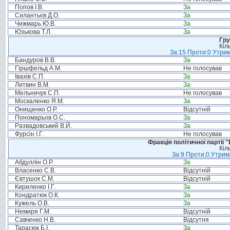
Попов І.В.
За
Силантьєв Д.О.
За
Чижмарь Ю.В.
За
Юзькова Т.Л.
За
Гру
Кіл
За:15 Проти:0 Утрим
Бандуров В.В.
За
Гіршфельд А.М.
Не голосував
Івахів С.П.
За
Литвин В.М.
За
Мельничук С.П.
Не голосував
Москаленко Я.М.
За
Онищенко О.Р.
Відсутній
Пономарьов О.С.
За
Развадовський В.Й.
За
Фурсін І.Г.
Не голосував
Фракція політичної партії
Кіл
За:9 Проти:0 Утрим
Абдуллін О.Р.
За
Власенко С.В.
Відсутній
Євтушок С.М.
Відсутній
Кириленко І.Г.
За
Кондратюк О.К.
За
Кужель О.В.
За
Немиря Г.М.
Відсутній
Савченко Н.В.
Відсутня
Тарасюк Б.І.
За