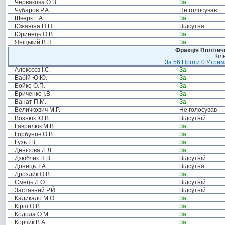
Червакова О.В.
За
Чубаров Р.А.
Не голосував
Шверк Г.А.
За
Южаніна Н.П.
Відсутня
Юринець О.В.
За
Яніцький В.П.
За
Фракція Політи
Кіл
За:56 Проти:0 Утрима
Алексєєв І.С.
За
Бабій Ю.Ю.
За
Бойко О.П.
За
Бриченко І.В.
За
Ванат П.М.
За
Величкович М.Р.
Не голосував
Вознюк Ю.В.
Відсутній
Гаврилюк М.В.
За
Горбунов О.В.
За
Гузь І.В.
За
Денісова Л.Л.
За
Дзюблик П.В.
Відсутній
Донець Т.А.
Відсутня
Дроздик О.В.
За
Ємець Л.О.
Відсутній
Заставний Р.Й.
Відсутній
Кадикало М.О.
За
Кірш О.В.
За
Кодола О.М.
За
Корчик В.А.
За