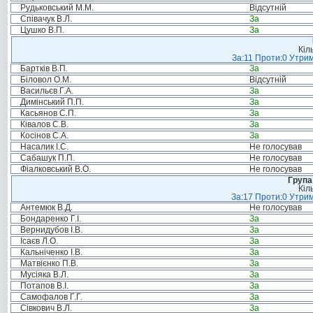
Рудьковський М.М.
Відсутній
Співачук В.Л.
За
Цушко В.П.
За
Кіл
За:11 Проти:0 Утрим
Бартків В.П.
За
Біловол О.М.
Відсутній
Васильєв Г.А.
За
Димінський П.П.
За
Касьянов С.П.
За
Ківалов С.В.
За
Косінов С.А.
За
Насалик І.С.
Не голосував
Сабашук П.П.
Не голосував
Фіалковський В.О.
Не голосував
Група
Кіл
За:17 Проти:0 Утрим
Антемюк В.Д.
Не голосував
Бондаренко Г.І.
За
Вернидубов І.В.
За
Ісаєв Л.О.
За
Кальніченко І.В.
За
Матвієнко П.В.
За
Мусіяка В.Л.
За
Потапов В.І.
За
Самофалов Г.Г.
За
Сівкович В.Л.
За