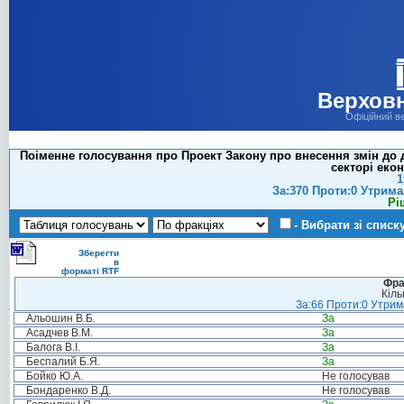
Верховн
Офіційний в
Поіменне голосування про Проект Закону про внесення змін до 
секторі екон
1
За:370 Проти:0 Утрима
Рі
- Вибрати зі списк
Зберегти
в
форматі RTF
Фра
Кіль
За:66 Проти:0 Утрима
Альошин В.Б.
За
Асадчев В.М.
За
Балога В.І.
За
Беспалий Б.Я.
За
Бойко Ю.А.
Не голосував
Бондаренко В.Д.
Не голосував