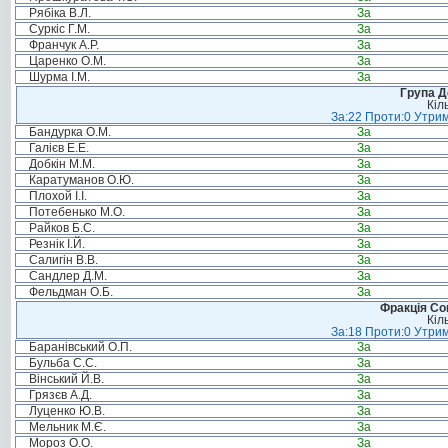
Рябіка В.Л.
За
Суркіс Г.М.
За
Франчук А.Р.
За
Царенко О.М.
За
Шурма І.М.
За
Група Д
Кіл
За:22 Проти:0 Утрим
Бандурка О.М.
За
Галієв Е.Е.
За
Добкін М.М.
За
Каратуманов О.Ю.
За
Плохой І.І.
За
Потебенько М.О.
За
Райков Б.С.
За
Резнік І.Й.
За
Салигін В.В.
За
Сандлер Д.М.
За
Фельдман О.Б.
За
Фракція Соц
Кіл
За:18 Проти:0 Утрим
Баранівський О.П.
За
Бульба С.С.
За
Вінський Й.В.
За
Грязєв А.Д.
За
Луценко Ю.В.
За
Мельник М.Є.
За
Мороз О.О.
За