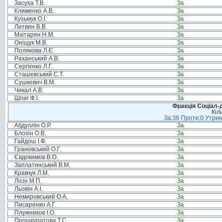
Засуха Т.В.
За
Клименко А.В.
За
Кузьмук О.І.
За
Литвин В.В.
За
Мхітарян Н.М.
За
Оніщук М.В.
За
Полякова Л.Є.
За
Раханський А.В.
За
Сергієнко Л.Г.
За
Сташевський С.Т.
За
Сушкевич В.М.
За
Чикал А.В.
За
Шпиг Ф.І.
За
Фракція Соціал-д
Кіл
За:36 Проти:0 Утрим
Абдуллін О.Р.
За
Блохін О.В.
За
Гайдош І.Ф.
За
Грановський О.Г.
За
Євдокимов В.О.
За
Заплатинський В.М.
За
Кравчук Л.М.
За
Лісін М.П.
За
Льовін А.І.
За
Немировський О.А.
За
Писаренко А.Г.
За
Плужников І.О.
За
Прошкуратова Т.С.
За