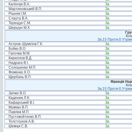
Калінчук В.А.
За
Мартиновський В.П.
За
Рішняк І.М.
За
Слаута В.А.
За
Терещук С.М.
За
Шершун М.Х.
За
Гру
Кіл
За:15 Проти:0 Утрим
Астров–Шумілов Г.К.
За
Бойко В.О.
За
Гапочка М.М.
За
Кириллов В.Д.
За
Надрага В.І.
За
Солошенко М.П.
За
Фоменко К.О.
За
Щербань В.П.
За
Фракція Нар
Кіл
За:15 Проти:0 Утрим
Заічко В.О.
За
Каденюк Л.К.
За
Кафарський В.І.
За
Мовчан В.П.
За
Павлюк М.П.
За
Пустовойтенко В.П.
За
Толстоухов А.В.
За
Шевчук С.В.
За