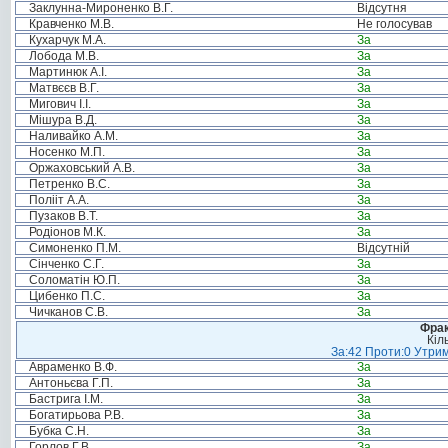
Заклунна-Мироненко В.Г.
Відсутня
Кравченко М.В.
Не голосував
Кухарчук М.А.
За
Лобода М.В.
За
Мартинюк А.І.
За
Матвєєв В.Г.
За
Мигович І.І.
За
Мішура В.Д.
За
Наливайко А.М.
За
Носенко М.П.
За
Оржаховський А.В.
За
Петренко В.С.
За
Полііт А.А.
За
Пузаков В.Т.
За
Родіонов М.К.
За
Симоненко П.М.
Відсутній
Сінченко С.Г.
За
Соломатін Ю.П.
За
Цибенко П.С.
За
Чичканов С.В.
За
Фрак
Кіл
За:42 Проти:0 Утрим
Авраменко В.Ф.
За
Антоньєва Г.П.
За
Бастрига І.М.
За
Богатирьова Р.В.
За
Бубка С.Н.
За
Горлов Г.В.
За