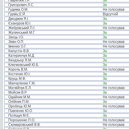
Гаврилюк І.Я.
За
Григорович Л.С.
За
Гудима О.М.
Не голосував
Гурвіц Е.Й.
Відсутній
Джоджик Я.І.
За
Єхануров Ю.І.
За
Жебрівський П.І.
Не голосував
Жулинський М.Г.
За
Заєць І.О.
За
Зімін О.П.
Не голосував
Івченко О.Г.
Не голосував
Капустін В.В.
За
Катеринчук М.Д.
За
Кендзьор Я.М.
За
Ключковський Ю.Б.
За
Король В.М.
Не голосував
Костенко Ю.І.
За
Круць М.Ф.
За
Манчуленко Г.М.
За
Матвійчук Е.Л.
Не голосував
Мойсик В.Р.
За
Одайник М.М.
Не голосував
Олійник П.М.
За
Оробець Ю.М.
Не голосував
Павленко Ю.О.
За
Поліщук М.Є.
За
Порошенко П.О.
Не голосував
Скомаровський В.В.
Не голосував