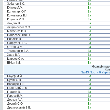
Зубанов В.О.
За
Клімов Л.М.
За
Колоніарі О.П.
За
Коновалюк В.І.
За
Круглов М.П.
За
Ландик В.І.
За
Лєщинський О.О.
За
Макеєнко В.В.
За
Панасовський О.Г.
За
Рибак В.В.
За
Сафіуллін Р.С.
За
Стоян О.М.
За
Тимошенко В.А.
За
Хара В.Г.
За
Царьов О.А.
За
Шкіря І.М.
За
Фракція пар
Кіл
За:43 Проти:0 Утрим
Бауер М.Й.
За
Буряк О.В.
За
Васадзе Т.Ш.
За
Гадяцький Л.М.
За
Гладкіх В.І.
За
Гуреєв В.М.
За
Деркач А.Л.
За
Довгий С.О.
За
Драчевський В.В.
За