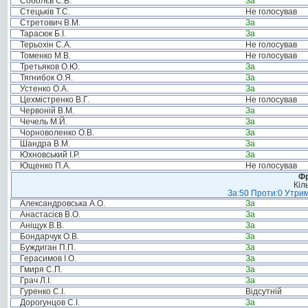
Соболєв С.В.
За
Стецьків Т.С.
Не голосував
Стретович В.М.
За
Тарасюк Б.І.
За
Терьохін С.А.
Не голосував
Томенко М.В.
Не голосував
Третьяков О.Ю.
За
Тягнибок О.Я.
За
Устенко О.А.
За
Цехмістренко В.Г.
Не голосував
Червоній В.М.
За
Чечель М.Й.
За
Чорноволенко О.В.
За
Шандра В.М.
За
Юхновський І.Р.
За
Ющенко П.А.
Не голосував
Фр
Кіл
За:50 Проти:0 Утрим
Александровська А.О.
За
Анастасієв В.О.
За
Аніщук В.В.
За
Бондарчук О.В.
За
Буждиган П.П.
За
Герасимов І.О.
За
Гмиря С.П.
За
Грач Л.І.
За
Гуренко С.І.
Відсутній
Дорогунцов С.І.
За