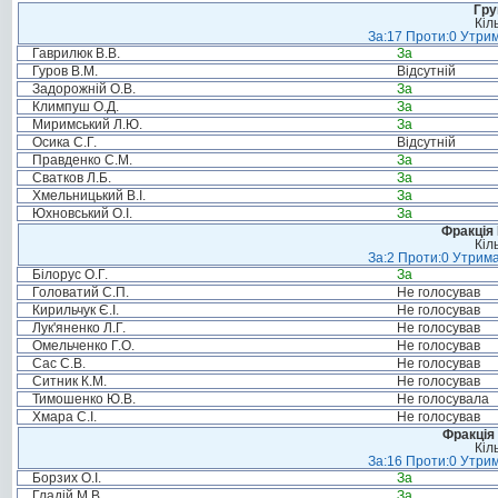
Гру
Кіл
За:17 Проти:0 Утрим
Гаврилюк В.В.
За
Гуров В.М.
Відсутній
Задорожній О.В.
За
Климпуш О.Д.
За
Миримський Л.Ю.
За
Осика С.Г.
Відсутній
Правденко С.М.
За
Сватков Л.Б.
За
Хмельницький В.І.
За
Юхновський О.І.
За
Фракція
Кіл
За:2 Проти:0 Утрима
Білорус О.Г.
За
Головатий С.П.
Не голосував
Кирильчук Є.І.
Не голосував
Лук'яненко Л.Г.
Не голосував
Омельченко Г.О.
Не голосував
Сас С.В.
Не голосував
Ситник К.М.
Не голосував
Тимошенко Ю.В.
Не голосувала
Хмара С.І.
Не голосував
Фракція 
Кіл
За:16 Проти:0 Утрим
Борзих О.І.
За
Гладій М.В.
За