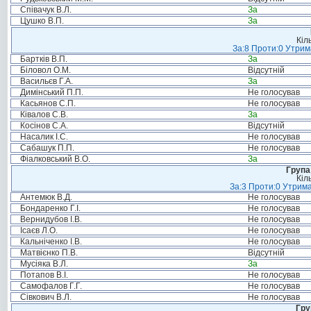
Співачук В.Л.
За
Цушко В.П.
За
Кіл
За:8 Проти:0 Утрим
Бартків В.П.
За
Біловол О.М.
Відсутній
Васильєв Г.А.
За
Димінський П.П.
Не голосував
Касьянов С.П.
Не голосував
Ківалов С.В.
За
Косінов С.А.
Відсутній
Насалик І.С.
Не голосував
Сабашук П.П.
Не голосував
Фіалковський В.О.
За
Група
Кіл
За:3 Проти:0 Утрима
Антемюк В.Д.
Не голосував
Бондаренко Г.І.
Не голосував
Вернидубов І.В.
Не голосував
Ісаєв Л.О.
Не голосував
Кальніченко І.В.
Не голосував
Матвієнко П.В.
Відсутній
Мусіяка В.Л.
За
Потапов В.І.
Не голосував
Самофалов Г.Г.
Не голосував
Сівкович В.Л.
Не голосував
Гру