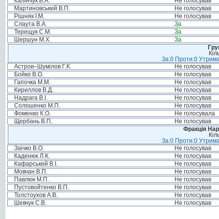
Калінчук В.А.
Не голосував
Мартиновський В.П.
Не голосував
Рішняк І.М.
Не голосував
Слаута В.А.
За
Терещук С.М.
За
Шершун М.Х.
За
Гру
Кіл
За:0 Проти:0 Утрима
Астров–Шумілов Г.К.
Не голосував
Бойко В.О.
Не голосував
Гапочка М.М.
Не голосував
Кириллов В.Д.
Не голосував
Надрага В.І.
Не голосував
Солошенко М.П.
Не голосував
Фоменко К.О.
Не голосувала
Щербань В.П.
Не голосував
Фракція Нар
Кіл
За:0 Проти:0 Утрима
Заічко В.О.
Не голосував
Каденюк Л.К.
Не голосував
Кафарський В.І.
Не голосував
Мовчан В.П.
Не голосував
Павлюк М.П.
Не голосував
Пустовойтенко В.П.
Не голосував
Толстоухов А.В.
Не голосував
Шевчук С.В.
Не голосував