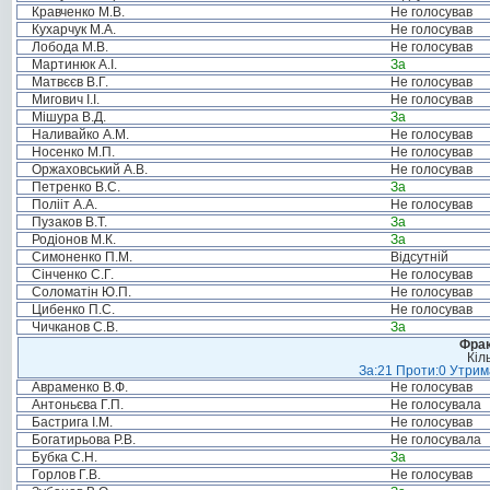
Кравченко М.В.
Не голосував
Кухарчук М.А.
Не голосував
Лобода М.В.
Не голосував
Мартинюк А.І.
За
Матвєєв В.Г.
Не голосував
Мигович І.І.
Не голосував
Мішура В.Д.
За
Наливайко А.М.
Не голосував
Носенко М.П.
Не голосував
Оржаховський А.В.
Не голосував
Петренко В.С.
За
Полііт А.А.
Не голосував
Пузаков В.Т.
За
Родіонов М.К.
За
Симоненко П.М.
Відсутній
Сінченко С.Г.
Не голосував
Соломатін Ю.П.
Не голосував
Цибенко П.С.
Не голосував
Чичканов С.В.
За
Фрак
Кіл
За:21 Проти:0 Утрима
Авраменко В.Ф.
Не голосував
Антоньєва Г.П.
Не голосувала
Бастрига І.М.
Не голосував
Богатирьова Р.В.
Не голосувала
Бубка С.Н.
За
Горлов Г.В.
Не голосував