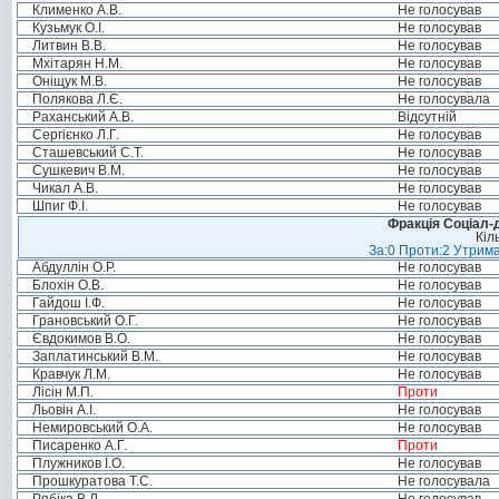
Клименко А.В.
Не голосував
Кузьмук О.І.
Не голосував
Литвин В.В.
Не голосував
Мхітарян Н.М.
Не голосував
Оніщук М.В.
Не голосував
Полякова Л.Є.
Не голосувала
Раханський А.В.
Відсутній
Сергієнко Л.Г.
Не голосував
Сташевський С.Т.
Не голосував
Сушкевич В.М.
Не голосував
Чикал А.В.
Не голосував
Шпиг Ф.І.
Не голосував
Фракція Соціал-д
Кіл
За:0 Проти:2 Утрима
Абдуллін О.Р.
Не голосував
Блохін О.В.
Не голосував
Гайдош І.Ф.
Не голосував
Грановський О.Г.
Не голосував
Євдокимов В.О.
Не голосував
Заплатинський В.М.
Не голосував
Кравчук Л.М.
Не голосував
Лісін М.П.
Проти
Льовін А.І.
Не голосував
Немировський О.А.
Не голосував
Писаренко А.Г.
Проти
Плужников І.О.
Не голосував
Прошкуратова Т.С.
Не голосувала