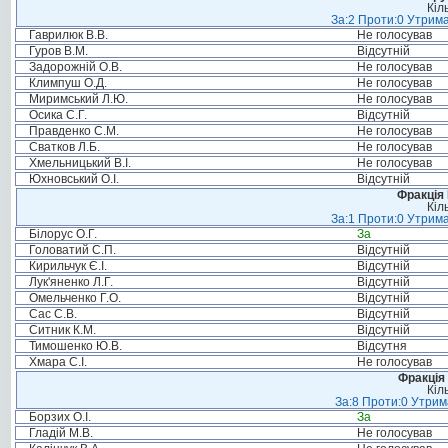
Кіл
За:2 Проти:0 Утрима
Гаврилюк В.В.
Не голосував
Гуров В.М.
Відсутній
Задорожній О.В.
Не голосував
Климпуш О.Д.
Не голосував
Миримський Л.Ю.
Не голосував
Осика С.Г.
Відсутній
Правденко С.М.
Не голосував
Сватков Л.Б.
Не голосував
Хмельницький В.І.
Не голосував
Юхновський О.І.
Відсутній
Фракція
Кіл
За:1 Проти:0 Утрима
Білорус О.Г.
За
Головатий С.П.
Відсутній
Кирильчук Є.І.
Відсутній
Лук'яненко Л.Г.
Відсутній
Омельченко Г.О.
Відсутній
Сас С.В.
Відсутній
Ситник К.М.
Відсутній
Тимошенко Ю.В.
Відсутня
Хмара С.І.
Не голосував
Фракція 
Кіл
За:8 Проти:0 Утрим
Борзих О.І.
За
Гладій М.В.
Не голосував