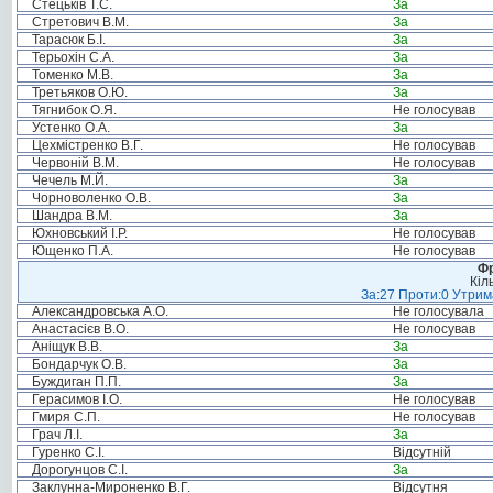
Стецьків Т.С.
За
Стретович В.М.
За
Тарасюк Б.І.
За
Терьохін С.А.
За
Томенко М.В.
За
Третьяков О.Ю.
За
Тягнибок О.Я.
Не голосував
Устенко О.А.
За
Цехмістренко В.Г.
Не голосував
Червоній В.М.
Не голосував
Чечель М.Й.
За
Чорноволенко О.В.
За
Шандра В.М.
За
Юхновський І.Р.
Не голосував
Ющенко П.А.
Не голосував
Фр
Кіл
За:27 Проти:0 Утрима
Александровська А.О.
Не голосувала
Анастасієв В.О.
Не голосував
Аніщук В.В.
За
Бондарчук О.В.
За
Буждиган П.П.
За
Герасимов І.О.
Не голосував
Гмиря С.П.
Не голосував
Грач Л.І.
За
Гуренко С.І.
Відсутній
Дорогунцов С.І.
За
Заклунна-Мироненко В.Г.
Відсутня