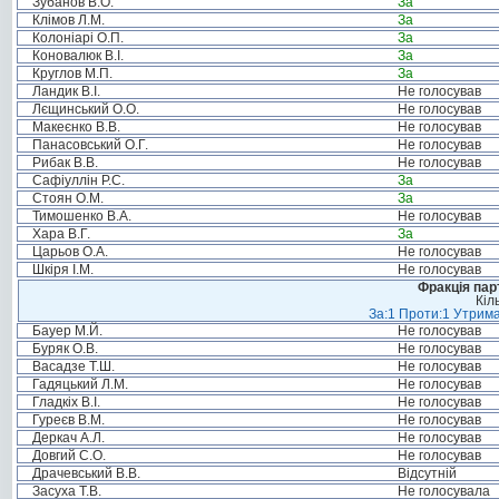
Зубанов В.О.
За
Клімов Л.М.
За
Колоніарі О.П.
За
Коновалюк В.І.
За
Круглов М.П.
За
Ландик В.І.
Не голосував
Лєщинський О.О.
Не голосував
Макеєнко В.В.
Не голосував
Панасовський О.Г.
Не голосував
Рибак В.В.
Не голосував
Сафіуллін Р.С.
За
Стоян О.М.
За
Тимошенко В.А.
Не голосував
Хара В.Г.
За
Царьов О.А.
Не голосував
Шкіря І.М.
Не голосував
Фракція пар
Кіл
За:1 Проти:1 Утрима
Бауер М.Й.
Не голосував
Буряк О.В.
Не голосував
Васадзе Т.Ш.
Не голосував
Гадяцький Л.М.
Не голосував
Гладкіх В.І.
Не голосував
Гуреєв В.М.
Не голосував
Деркач А.Л.
Не голосував
Довгий С.О.
Не голосував
Драчевський В.В.
Відсутній
Засуха Т.В.
Не голосувала