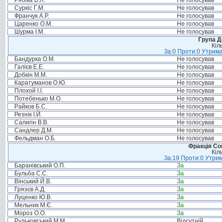
Рябіка В.Л.
Не голосував
Суркіс Г.М.
Не голосував
Франчук А.Р.
Не голосував
Царенко О.М.
Не голосував
Шурма І.М.
Не голосував
Група Д
Кіл
За:0 Проти:0 Утрима
Бандурка О.М.
Не голосував
Галієв Е.Е.
Не голосував
Добкін М.М.
Не голосував
Каратуманов О.Ю.
Не голосував
Плохой І.І.
Не голосував
Потебенько М.О.
Не голосував
Райков Б.С.
Не голосував
Резнік І.Й.
Не голосував
Салигін В.В.
Не голосував
Сандлер Д.М.
Не голосував
Фельдман О.Б.
Не голосував
Фракція Соц
Кіл
За:19 Проти:0 Утрим
Баранівський О.П.
За
Бульба С.С.
За
Вінський Й.В.
За
Грязєв А.Д.
За
Луценко Ю.В.
За
Мельник М.Є.
За
Мороз О.О.
За
Рудьковський М.М.
Відсутній