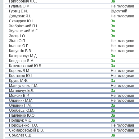
Григорович Л.С.
За
Гудима О.М.
Не голосував
Гурвіц Е.Й.
Відсутній
Джоджик Я.І.
Не голосував
Єхануров Ю.І.
За
Жебрівський П.І.
За
Жулинський М.Г.
За
Заєць І.О.
За
Зімін О.П.
Не голосував
Івченко О.Г.
Не голосував
Капустін В.В.
Не голосував
Катеринчук М.Д.
За
Кендзьор Я.М.
За
Ключковський Ю.Б.
За
Король В.М.
Не голосував
Костенко Ю.І.
Не голосував
Круць М.Ф.
За
Манчуленко Г.М.
Не голосував
Матвійчук Е.Л.
За
Мойсик В.Р.
Не голосував
Одайник М.М.
Не голосував
Олійник П.М.
За
Оробець Ю.М.
За
Павленко Ю.О.
За
Поліщук М.Є.
За
Порошенко П.О.
Не голосував
Скомаровський В.В.
Не голосував
Соболєв С.В.
За