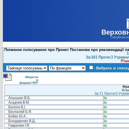
Верховн
Офіційний в
Поіменне голосування про Проект Постанови про рекомендації пар
1
За:161 Проти:3 Утрима
Ріш
- Вибрати зі списк
Зберегти
в
форматі RTF
Фра
Кіль
За:71 Проти:0 Утрима
Альошин В.Б.
За
Асадчев В.М.
За
Балога В.І.
За
Беспалий Б.Я.
За
Бойко Ю.А.
За
Бондаренко В.Д.
За
Гаврилюк І.Я.
За