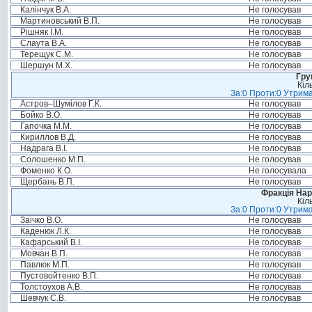
Калінчук В.А.
Не голосував
Мартиновський В.П.
Не голосував
Рішняк І.М.
Не голосував
Слаута В.А.
Не голосував
Терещук С.М.
Не голосував
Шершун М.Х.
Не голосував
Гру
Кіл
За:0 Проти:0 Утрима
Астров–Шумілов Г.К.
Не голосував
Бойко В.О.
Не голосував
Гапочка М.М.
Не голосував
Кириллов В.Д.
Не голосував
Надрага В.І.
Не голосував
Солошенко М.П.
Не голосував
Фоменко К.О.
Не голосувала
Щербань В.П.
Не голосував
Фракція Нар
Кіл
За:0 Проти:0 Утрима
Заічко В.О.
Не голосував
Каденюк Л.К.
Не голосував
Кафарський В.І.
Не голосував
Мовчан В.П.
Не голосував
Павлюк М.П.
Не голосував
Пустовойтенко В.П.
Не голосував
Толстоухов А.В.
Не голосував
Шевчук С.В.
Не голосував