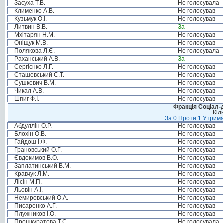
Засуха Т.В.
Не голосувала
Клименко А.В.
Не голосував
Кузьмук О.І.
Не голосував
Литвин В.В.
За
Мхітарян Н.М.
Не голосував
Оніщук М.В.
Не голосував
Полякова Л.Є.
Не голосувала
Раханський А.В.
За
Сергієнко Л.Г.
Не голосував
Сташевський С.Т.
Не голосував
Сушкевич В.М.
Не голосував
Чикал А.В.
Не голосував
Шпиг Ф.І.
Не голосував
Фракція Соціал-д
Кіл
За:0 Проти:1 Утрима
Абдуллін О.Р.
Не голосував
Блохін О.В.
Не голосував
Гайдош І.Ф.
Не голосував
Грановський О.Г.
Не голосував
Євдокимов В.О.
Не голосував
Заплатинський В.М.
Не голосував
Кравчук Л.М.
Не голосував
Лісін М.П.
Не голосував
Льовін А.І.
Не голосував
Немировський О.А.
Не голосував
Писаренко А.Г.
Не голосував
Плужников І.О.
Не голосував
Прошкуратова Т.С.
Не голосувала