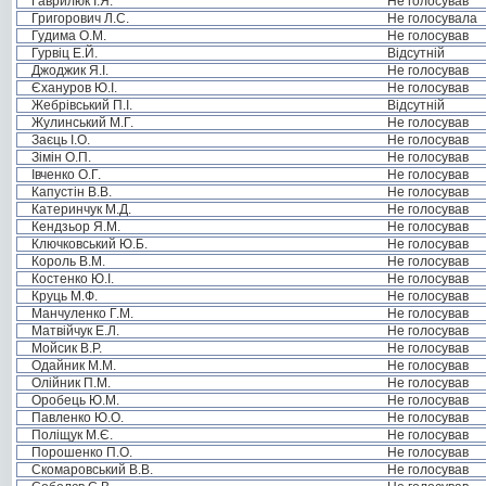
Гаврилюк І.Я.
Не голосував
Григорович Л.С.
Не голосувала
Гудима О.М.
Не голосував
Гурвіц Е.Й.
Відсутній
Джоджик Я.І.
Не голосував
Єхануров Ю.І.
Не голосував
Жебрівський П.І.
Відсутній
Жулинський М.Г.
Не голосував
Заєць І.О.
Не голосував
Зімін О.П.
Не голосував
Івченко О.Г.
Не голосував
Капустін В.В.
Не голосував
Катеринчук М.Д.
Не голосував
Кендзьор Я.М.
Не голосував
Ключковський Ю.Б.
Не голосував
Король В.М.
Не голосував
Костенко Ю.І.
Не голосував
Круць М.Ф.
Не голосував
Манчуленко Г.М.
Не голосував
Матвійчук Е.Л.
Не голосував
Мойсик В.Р.
Не голосував
Одайник М.М.
Не голосував
Олійник П.М.
Не голосував
Оробець Ю.М.
Не голосував
Павленко Ю.О.
Не голосував
Поліщук М.Є.
Не голосував
Порошенко П.О.
Не голосував
Скомаровський В.В.
Не голосував