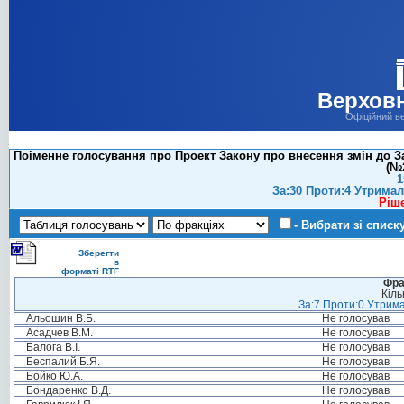
Верховн
Офіційний в
Поіменне голосування про Проект Закону про внесення змін до З
(№2
1
За:30 Проти:4 Утримал
Ріш
- Вибрати зі списк
Зберегти
в
форматі RTF
Фра
Кіль
За:7 Проти:0 Утрима
Альошин В.Б.
Не голосував
Асадчев В.М.
Не голосував
Балога В.І.
Не голосував
Беспалий Б.Я.
Не голосував
Бойко Ю.А.
Не голосував
Бондаренко В.Д.
Не голосував