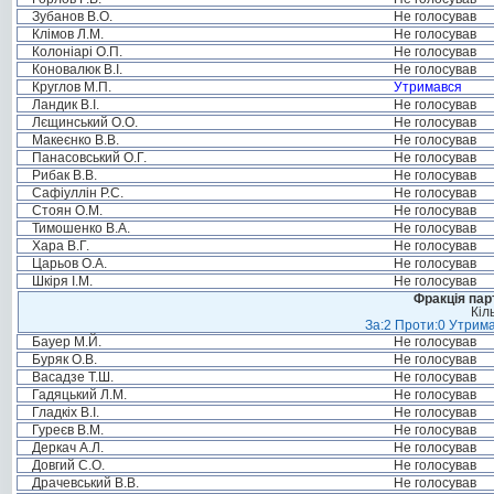
Зубанов В.О.
Не голосував
Клімов Л.М.
Не голосував
Колоніарі О.П.
Не голосував
Коновалюк В.І.
Не голосував
Круглов М.П.
Утримався
Ландик В.І.
Не голосував
Лєщинський О.О.
Не голосував
Макеєнко В.В.
Не голосував
Панасовський О.Г.
Не голосував
Рибак В.В.
Не голосував
Сафіуллін Р.С.
Не голосував
Стоян О.М.
Не голосував
Тимошенко В.А.
Не голосував
Хара В.Г.
Не голосував
Царьов О.А.
Не голосував
Шкіря І.М.
Не голосував
Фракція пар
Кіл
За:2 Проти:0 Утрима
Бауер М.Й.
Не голосував
Буряк О.В.
Не голосував
Васадзе Т.Ш.
Не голосував
Гадяцький Л.М.
Не голосував
Гладкіх В.І.
Не голосував
Гуреєв В.М.
Не голосував
Деркач А.Л.
Не голосував
Довгий С.О.
Не голосував
Драчевський В.В.
Не голосував