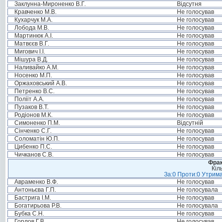
Заклунна-Мироненко В.Г.
Відсутня
Кравченко М.В.
Не голосував
Кухарчук М.А.
Не голосував
Лобода М.В.
Не голосував
Мартинюк А.І.
Не голосував
Матвєєв В.Г.
Не голосував
Мигович І.І.
Не голосував
Мішура В.Д.
Не голосував
Наливайко А.М.
Не голосував
Носенко М.П.
Не голосував
Оржаховський А.В.
Не голосував
Петренко В.С.
Не голосував
Полііт А.А.
Не голосував
Пузаков В.Т.
Не голосував
Родіонов М.К.
Не голосував
Симоненко П.М.
Відсутній
Сінченко С.Г.
Не голосував
Соломатін Ю.П.
Не голосував
Цибенко П.С.
Не голосував
Чичканов С.В.
Не голосував
Фрак
Кіл
За:0 Проти:0 Утрима
Авраменко В.Ф.
Не голосував
Антоньєва Г.П.
Не голосувала
Бастрига І.М.
Не голосував
Богатирьова Р.В.
Не голосувала
Бубка С.Н.
Не голосував
Горлов Г.В.
Не голосував