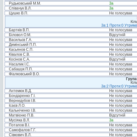
Рудьковський М.М.
За
Співачук В.Л.
За
Цушко В.П.
Не голосував
Кіл
За:1 Проти:0 Утрима
Бартків В.П.
Не голосував
Біловол О.М.
Відсутній
Васильєв Г.А.
Не голосував
Димінський П.П.
Не голосував
Касьянов С.П.
Не голосував
Ківалов С.В.
Не голосував
Косінов С.А.
Відсутній
Насалик І.С.
Не голосував
Сабашук П.П.
Не голосував
Фіалковський В.О.
Не голосував
Група
Кіл
За:2 Проти:0 Утрима
Антемюк В.Д.
Не голосував
Бондаренко Г.І.
Не голосував
Вернидубов І.В.
Не голосував
Ісаєв Л.О.
Не голосував
Кальніченко І.В.
Не голосував
Матвієнко П.В.
Відсутній
Мусіяка В.Л.
За
Потапов В.І.
Не голосував
Самофалов Г.Г.
Не голосував
Сівкович В.Л.
Не голосував