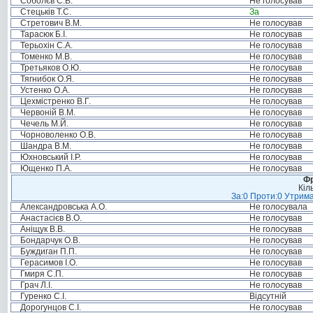
Соболєв С.В.
Не голосував
Стецьків Т.С.
За
Стретович В.М.
Не голосував
Тарасюк Б.І.
Не голосував
Терьохін С.А.
Не голосував
Томенко М.В.
Не голосував
Третьяков О.Ю.
Не голосував
Тягнибок О.Я.
Не голосував
Устенко О.А.
Не голосував
Цехмістренко В.Г.
Не голосував
Червоній В.М.
Не голосував
Чечель М.Й.
Не голосував
Чорноволенко О.В.
Не голосував
Шандра В.М.
Не голосував
Юхновський І.Р.
Не голосував
Ющенко П.А.
Не голосував
Фр
Кіл
За:0 Проти:0 Утрима
Александровська А.О.
Не голосувала
Анастасієв В.О.
Не голосував
Аніщук В.В.
Не голосував
Бондарчук О.В.
Не голосував
Буждиган П.П.
Не голосував
Герасимов І.О.
Не голосував
Гмиря С.П.
Не голосував
Грач Л.І.
Не голосував
Гуренко С.І.
Відсутній
Дорогунцов С.І.
Не голосував