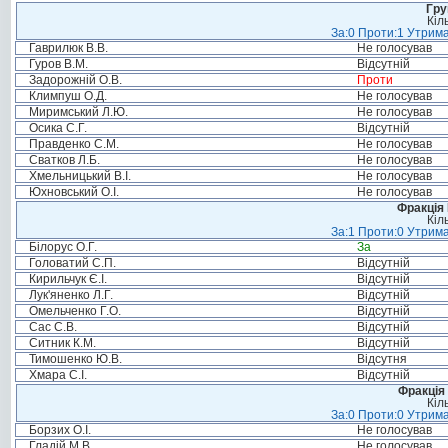
Гру
Кіл
За:0 Проти:1 Утрима
Гаврилюк В.В.
Не голосував
Гуров В.М.
Відсутній
Задорожній О.В.
Проти
Климпуш О.Д.
Не голосував
Миримський Л.Ю.
Не голосував
Осика С.Г.
Відсутній
Правденко С.М.
Не голосував
Сватков Л.Б.
Не голосував
Хмельницький В.І.
Не голосував
Юхновський О.І.
Не голосував
Фракція
Кіл
За:1 Проти:0 Утрима
Білорус О.Г.
За
Головатий С.П.
Відсутній
Кирильчук Є.І.
Відсутній
Лук'яненко Л.Г.
Відсутній
Омельченко Г.О.
Відсутній
Сас С.В.
Відсутній
Ситник К.М.
Відсутній
Тимошенко Ю.В.
Відсутня
Хмара С.І.
Відсутній
Фракція 
Кіл
За:0 Проти:0 Утрима
Борзих О.І.
Не голосував
Гладій М.В.
Не голосував