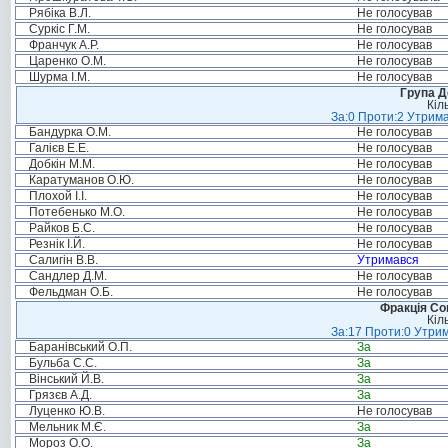
Рябіка В.Л.
Не голосував
Суркіс Г.М.
Не голосував
Франчук А.Р.
Не голосував
Царенко О.М.
Не голосував
Шурма І.М.
Не голосував
Група Д
Кіл
За:0 Проти:2 Утрима
Бандурка О.М.
Не голосував
Галієв Е.Е.
Не голосував
Добкін М.М.
Не голосував
Каратуманов О.Ю.
Не голосував
Плохой І.І.
Не голосував
Потебенько М.О.
Не голосував
Райков Б.С.
Не голосував
Резнік І.Й.
Не голосував
Салигін В.В.
Утримався
Сандлер Д.М.
Не голосував
Фельдман О.Б.
Не голосував
Фракція Соц
Кіл
За:17 Проти:0 Утрим
Баранівський О.П.
За
Бульба С.С.
За
Вінський Й.В.
За
Грязєв А.Д.
За
Луценко Ю.В.
Не голосував
Мельник М.Є.
За
Мороз О.О.
За