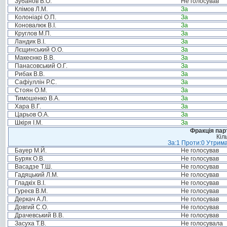
Зубанов В.О.
Не голосував
Клімов Л.М.
За
Колоніарі О.П.
За
Коновалюк В.І.
За
Круглов М.П.
За
Ландик В.І.
За
Лєщинський О.О.
За
Макеєнко В.В.
За
Панасовський О.Г.
За
Рибак В.В.
За
Сафіуллін Р.С.
За
Стоян О.М.
За
Тимошенко В.А.
За
Хара В.Г.
За
Царьов О.А.
За
Шкіря І.М.
За
Фракція пар
Кіл
За:1 Проти:0 Утрима
Бауер М.Й.
Не голосував
Буряк О.В.
Не голосував
Васадзе Т.Ш.
Не голосував
Гадяцький Л.М.
Не голосував
Гладкіх В.І.
Не голосував
Гуреєв В.М.
Не голосував
Деркач А.Л.
Не голосував
Довгий С.О.
Не голосував
Драчевський В.В.
Не голосував
Засуха Т.В.
Не голосувала