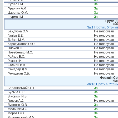
Рябіка В.Л.
За
Суркіс Г.М.
За
Франчук А.Р.
За
Царенко О.М.
За
Шурма І.М.
За
Група Д
Кіл
За:1 Проти:0 Утрима
Бандурка О.М.
Не голосував
Галієв Е.Е.
Не голосував
Добкін М.М.
Не голосував
Каратуманов О.Ю.
Не голосував
Плохой І.І.
Не голосував
Потебенько М.О.
Не голосував
Райков Б.С.
Не голосував
Резнік І.Й.
Не голосував
Салигін В.В.
Не голосував
Сандлер Д.М.
Не голосував
Фельдман О.Б.
Не голосував
Фракція Соц
Кіл
За:18 Проти:0 Утрим
Баранівський О.П.
За
Бульба С.С.
За
Вінський Й.В.
За
Грязєв А.Д.
Не голосував
Луценко Ю.В.
За
Мельник М.Є.
За
Мороз О.О.
За
Рудьковський М.М.
За