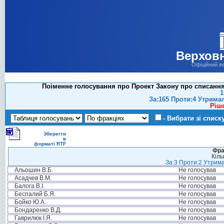
Верховн
Офіційний в
Поіменне голосування про Проект Закону про списання 
1
За:165 Проти:4 Утрима
Ріш
- Вибрати зі списк
Зберегти
в
форматі RTF
Фра
Кіль
За:3 Проти:2 Утрима
Альошин В.Б.
Не голосував
Асадчев В.М.
Не голосував
Балога В.І.
Не голосував
Беспалий Б.Я.
Не голосував
Бойко Ю.А.
Не голосував
Бондаренко В.Д.
Не голосував
Гаврилюк І.Я.
Не голосував