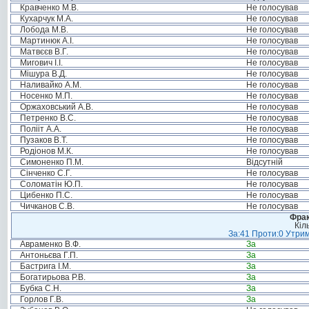
Кравченко М.В.
Не голосував
Кухарчук М.А.
Не голосував
Лобода М.В.
Не голосував
Мартинюк А.І.
Не голосував
Матвєєв В.Г.
Не голосував
Мигович І.І.
Не голосував
Мішура В.Д.
Не голосував
Наливайко А.М.
Не голосував
Носенко М.П.
Не голосував
Оржаховський А.В.
Не голосував
Петренко В.С.
Не голосував
Полііт А.А.
Не голосував
Пузаков В.Т.
Не голосував
Родіонов М.К.
Не голосував
Симоненко П.М.
Відсутній
Сінченко С.Г.
Не голосував
Соломатін Ю.П.
Не голосував
Цибенко П.С.
Не голосував
Чичканов С.В.
Не голосував
Фрак
Кіл
За:41 Проти:0 Утрим
Авраменко В.Ф.
За
Антоньєва Г.П.
За
Бастрига І.М.
За
Богатирьова Р.В.
За
Бубка С.Н.
За
Горлов Г.В.
За