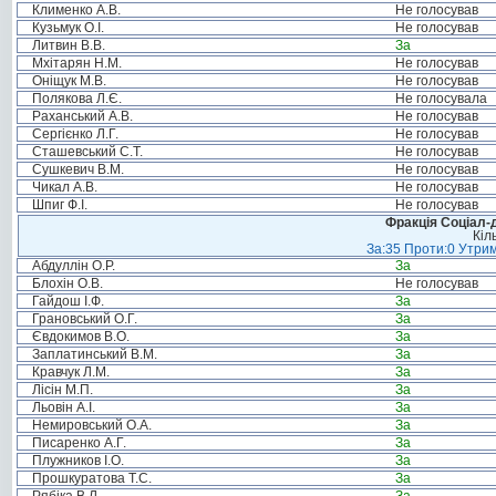
Клименко А.В.
Не голосував
Кузьмук О.І.
Не голосував
Литвин В.В.
За
Мхітарян Н.М.
Не голосував
Оніщук М.В.
Не голосував
Полякова Л.Є.
Не голосувала
Раханський А.В.
Не голосував
Сергієнко Л.Г.
Не голосував
Сташевський С.Т.
Не голосував
Сушкевич В.М.
Не голосував
Чикал А.В.
Не голосував
Шпиг Ф.І.
Не голосував
Фракція Соціал-д
Кіл
За:35 Проти:0 Утрим
Абдуллін О.Р.
За
Блохін О.В.
Не голосував
Гайдош І.Ф.
За
Грановський О.Г.
За
Євдокимов В.О.
За
Заплатинський В.М.
За
Кравчук Л.М.
За
Лісін М.П.
За
Льовін А.І.
За
Немировський О.А.
За
Писаренко А.Г.
За
Плужников І.О.
За
Прошкуратова Т.С.
За