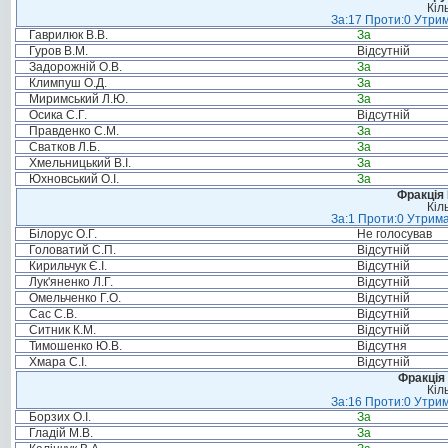
Кіл
За:17 Проти:0 Утрим
Гаврилюк В.В.
За
Гуров В.М.
Відсутній
Задорожній О.В.
За
Климпуш О.Д.
За
Миримський Л.Ю.
За
Осика С.Г.
Відсутній
Правденко С.М.
За
Сватков Л.Б.
За
Хмельницький В.І.
За
Юхновський О.І.
За
Фракція
Кіл
За:1 Проти:0 Утрима
Білорус О.Г.
Не голосував
Головатий С.П.
Відсутній
Кирильчук Є.І.
Відсутній
Лук'яненко Л.Г.
Відсутній
Омельченко Г.О.
Відсутній
Сас С.В.
Відсутній
Ситник К.М.
Відсутній
Тимошенко Ю.В.
Відсутня
Хмара С.І.
Відсутній
Фракція 
Кіл
За:16 Проти:0 Утрим
Борзих О.І.
За
Гладій М.В.
За