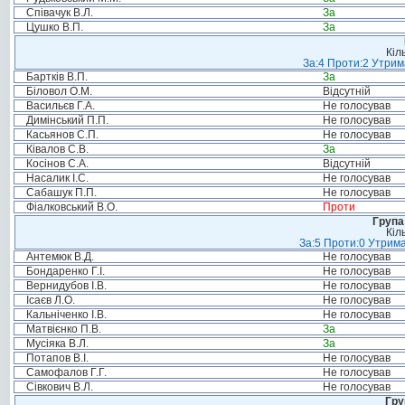
Співачук В.Л.
За
Цушко В.П.
За
Кіл
За:4 Проти:2 Утрим
Бартків В.П.
За
Біловол О.М.
Відсутній
Васильєв Г.А.
Не голосував
Димінський П.П.
Не голосував
Касьянов С.П.
Не голосував
Ківалов С.В.
За
Косінов С.А.
Відсутній
Насалик І.С.
Не голосував
Сабашук П.П.
Не голосував
Фіалковський В.О.
Проти
Група
Кіл
За:5 Проти:0 Утрима
Антемюк В.Д.
Не голосував
Бондаренко Г.І.
Не голосував
Вернидубов І.В.
Не голосував
Ісаєв Л.О.
Не голосував
Кальніченко І.В.
Не голосував
Матвієнко П.В.
За
Мусіяка В.Л.
За
Потапов В.І.
Не голосував
Самофалов Г.Г.
Не голосував
Сівкович В.Л.
Не голосував
Гру