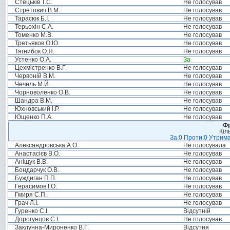
Стецьків Т.С.
Не голосував
Стретович В.М.
Не голосував
Тарасюк Б.І.
Не голосував
Терьохін С.А.
Не голосував
Томенко М.В.
Не голосував
Третьяков О.Ю.
Не голосував
Тягнибок О.Я.
Не голосував
Устенко О.А.
За
Цехмістренко В.Г.
Не голосував
Червоній В.М.
Не голосував
Чечель М.Й.
Не голосував
Чорноволенко О.В.
Не голосував
Шандра В.М.
Не голосував
Юхновський І.Р.
Не голосував
Ющенко П.А.
Не голосував
Фр
Кіл
За:0 Проти:0 Утрима
Александровська А.О.
Не голосувала
Анастасієв В.О.
Не голосував
Аніщук В.В.
Не голосував
Бондарчук О.В.
Не голосував
Буждиган П.П.
Не голосував
Герасимов І.О.
Не голосував
Гмиря С.П.
Не голосував
Грач Л.І.
Не голосував
Гуренко С.І.
Відсутній
Дорогунцов С.І.
Не голосував
Заклунна-Мироненко В.Г.
Відсутня