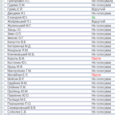
Григорович Л.С.
Не голосувала
Гудима О.М.
Не голосував
Гурвіц Е.Й.
Відсутній
Джоджик Я.І.
Не голосував
Єхануров Ю.І.
За
Жебрівський П.І.
Відсутній
Жулинський М.Г.
Не голосував
Заєць І.О.
Не голосував
Зімін О.П.
Не голосував
Івченко О.Г.
Не голосував
Капустін В.В.
Не голосував
Катеринчук М.Д.
Не голосував
Кендзьор Я.М.
Не голосував
Ключковський Ю.Б.
Не голосував
Король В.М.
Проти
Костенко Ю.І.
Не голосував
Круць М.Ф.
Не голосував
Манчуленко Г.М.
Не голосував
Матвійчук Е.Л.
Проти
Мойсик В.Р.
Не голосував
Одайник М.М.
Не голосував
Олійник П.М.
Не голосував
Оробець Ю.М.
Не голосував
Павленко Ю.О.
Не голосував
Поліщук М.Є.
Не голосував
Порошенко П.О.
Не голосував
Скомаровський В.В.
Не голосував
Соболєв С.В.
Не голосував