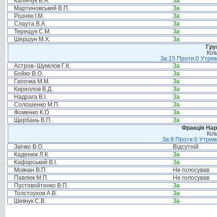
Калінчук В.А.
За
Мартиновський В.П.
За
Рішняк І.М.
За
Слаута В.А.
За
Терещук С.М.
За
Шершун М.Х.
За
Гру
Кіл
За:15 Проти:0 Утрим
Астров–Шумілов Г.К.
За
Бойко В.О.
За
Гапочка М.М.
За
Кириллов В.Д.
За
Надрага В.І.
За
Солошенко М.П.
За
Фоменко К.О.
За
Щербань В.П.
За
Фракція Нар
Кіл
За:8 Проти:0 Утрим
Заічко В.О.
Відсутній
Каденюк Л.К.
За
Кафарський В.І.
За
Мовчан В.П.
Не голосував
Павлюк М.П.
Не голосував
Пустовойтенко В.П.
За
Толстоухов А.В.
За
Шевчук С.В.
За