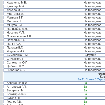
Кравченко М.В.
Не голосував
Кухарчук М.А.
Не голосував
Лобода М.В.
Не голосував
Мартинюк А.І.
Не голосував
Матвєєв В.Г.
Не голосував
Мигович І.І.
Не голосував
Мішура В.Д.
Не голосував
Наливайко А.М.
Не голосував
Носенко М.П.
Не голосував
Оржаховський А.В.
Не голосував
Петренко В.С.
Не голосував
Полііт А.А.
Не голосував
Пузаков В.Т.
Не голосував
Родіонов М.К.
Не голосував
Симоненко П.М.
Відсутній
Сінченко С.Г.
Не голосував
Соломатін Ю.П.
Не голосував
Цибенко П.С.
Не голосував
Чичканов С.В.
Не голосував
Фрак
Кіл
За:41 Проти:0 Утрим
Авраменко В.Ф.
За
Антоньєва Г.П.
За
Бастрига І.М.
За
Богатирьова Р.В.
За
Бубка С.Н.
За
Горлов Г.В.
За