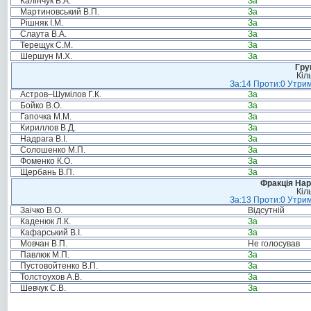
Калінчук В.А.
За
Мартиновський В.П.
За
Рішняк І.М.
За
Слаута В.А.
За
Терещук С.М.
За
Шершун М.Х.
За
Гру
Кіл
За:14 Проти:0 Утрим
Астров–Шумілов Г.К.
За
Бойко В.О.
За
Гапочка М.М.
За
Кириллов В.Д.
За
Надрага В.І.
За
Солошенко М.П.
За
Фоменко К.О.
За
Щербань В.П.
За
Фракція Нар
Кіл
За:13 Проти:0 Утрим
Заічко В.О.
Відсутній
Каденюк Л.К.
За
Кафарський В.І.
За
Мовчан В.П.
Не голосував
Павлюк М.П.
За
Пустовойтенко В.П.
За
Толстоухов А.В.
За
Шевчук С.В.
За