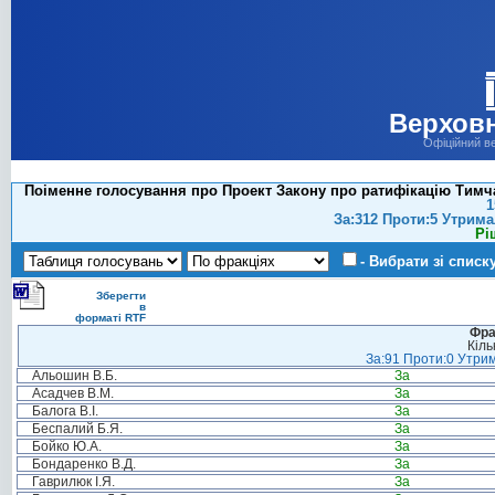
Верховн
Офіційний в
Поіменне голосування про Проект Закону про ратифікацію Тимча
1
За:312 Проти:5 Утрима
Рі
- Вибрати зі списк
Зберегти
в
форматі RTF
Фра
Кіль
За:91 Проти:0 Утрим
Альошин В.Б.
За
Асадчев В.М.
За
Балога В.І.
За
Беспалий Б.Я.
За
Бойко Ю.А.
За
Бондаренко В.Д.
За
Гаврилюк І.Я.
За