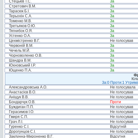
Стецьків Т.С.
За
Стретович В.М.
За
Тарасюк Б.І.
За
Терьохін С.А.
За
Томенко М.В.
За
Третьяков О.Ю.
За
Тягнибок О.Я.
За
Устенко О.А.
За
Цехмістренко В.Г.
Не голосував
Червоній В.М.
За
Чечель М.Й.
За
Чорноволенко О.В.
За
Шандра В.М.
За
Юхновський І.Р.
За
Ющенко П.А.
За
Фр
Кіл
За:0 Проти:1 Утрима
Александровська А.О.
Не голосувала
Анастасієв В.О.
Не голосував
Аніщук В.В.
Не голосував
Бондарчук О.В.
Проти
Буждиган П.П.
Не голосував
Герасимов І.О.
Не голосував
Гмиря С.П.
Не голосував
Грач Л.І.
Не голосував
Гуренко С.І.
Відсутній
Дорогунцов С.І.
Не голосував
Заклунна-Мироненко В.Г.
Відсутня