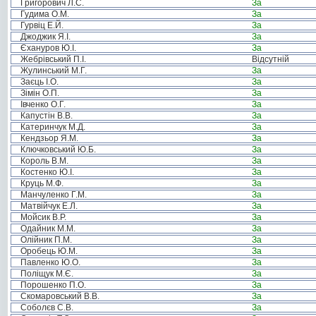
Григорович Л.С.
За
Гудима О.М.
За
Гурвіц Е.Й.
За
Джоджик Я.І.
За
Єхануров Ю.І.
За
Жебрівський П.І.
Відсутній
Жулинський М.Г.
За
Заєць І.О.
За
Зімін О.П.
За
Івченко О.Г.
За
Капустін В.В.
За
Катеринчук М.Д.
За
Кендзьор Я.М.
За
Ключковський Ю.Б.
За
Король В.М.
За
Костенко Ю.І.
За
Круць М.Ф.
За
Манчуленко Г.М.
За
Матвійчук Е.Л.
За
Мойсик В.Р.
За
Одайник М.М.
За
Олійник П.М.
За
Оробець Ю.М.
За
Павленко Ю.О.
За
Поліщук М.Є.
За
Порошенко П.О.
За
Скомаровський В.В.
За
Соболєв С.В.
За