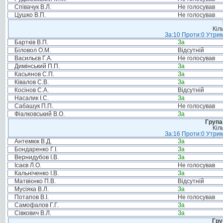
Співачук В.Л.
Не голосував
Цушко В.П.
Не голосував
Кіл
За:10 Проти:0 Утрим
Бартків В.П.
За
Біловол О.М.
Відсутній
Васильєв Г.А.
Не голосував
Димінський П.П.
За
Касьянов С.П.
За
Ківалов С.В.
За
Косінов С.А.
Відсутній
Насалик І.С.
За
Сабашук П.П.
Не голосував
Фіалковський В.О.
За
Група
Кіл
За:16 Проти:0 Утрим
Антемюк В.Д.
За
Бондаренко Г.І.
За
Вернидубов І.В.
За
Ісаєв Л.О.
Не голосував
Кальніченко І.В.
За
Матвієнко П.В.
Відсутній
Мусіяка В.Л.
За
Потапов В.І.
Не голосував
Самофалов Г.Г.
За
Сівкович В.Л.
За
Гру