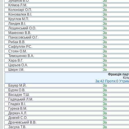
Зубанов В.О.
За
Клімов Л.М.
За
Колоніарі О.П.
За
Коновалюк В.І.
За
Круглов М.П.
За
Ландик В.І.
За
Лєщинський О.О.
За
Макеєнко В.В.
За
Панасовський О.Г.
За
Рибак В.В.
За
Сафіуллін Р.С.
За
Стоян О.М.
За
Тимошенко В.А.
За
Хара В.Г.
За
Царьов О.А.
За
Шкіря І.М.
За
Фракція пар
Кіл
За:42 Проти:0 Утрим
Бауер М.Й.
За
Буряк О.В.
За
Васадзе Т.Ш.
За
Гадяцький Л.М.
За
Гладкіх В.І.
За
Гуреєв В.М.
За
Деркач А.Л.
За
Довгий С.О.
За
Драчевський В.В.
За
Засуха Т.В.
За