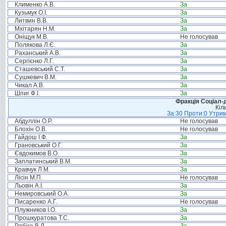
Клименко А.В.
За
Кузьмук О.І.
За
Литвин В.В.
За
Мхітарян Н.М.
За
Оніщук М.В.
Не голосував
Полякова Л.Є.
За
Раханський А.В.
За
Сергієнко Л.Г.
За
Сташевський С.Т.
За
Сушкевич В.М.
За
Чикал А.В.
За
Шпиг Ф.І.
За
Фракція Соціал-д
Кіл
За:30 Проти:0 Утрим
Абдуллін О.Р.
Не голосував
Блохін О.В.
Не голосував
Гайдош І.Ф.
За
Грановський О.Г.
За
Євдокимов В.О.
За
Заплатинський В.М.
За
Кравчук Л.М.
За
Лісін М.П.
Не голосував
Льовін А.І.
За
Немировський О.А.
За
Писаренко А.Г.
Не голосував
Плужников І.О.
За
Прошкуратова Т.С.
За