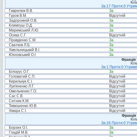
Кіл
За:17 Проти:0 Утрим
Гаврилюк В.В.
За
Гуров В.М.
Відсутній
Задорожній О.В.
За
Климпуш О.Д.
За
Миримський Л.Ю.
За
Осика С.Г.
Відсутній
Правденко С.М.
За
Сватков Л.Б.
За
Хмельницький В.І.
За
Юхновський О.І.
За
Фракція
Кіл
За:1 Проти:0 Утрима
Білорус О.Г.
За
Головатий С.П.
Відсутній
Кирильчук Є.І.
Відсутній
Лук'яненко Л.Г.
Відсутній
Омельченко Г.О.
Відсутній
Сас С.В.
Відсутній
Ситник К.М.
Відсутній
Тимошенко Ю.В.
Відсутня
Хмара С.І.
Відсутній
Фракція 
Кіл
За:16 Проти:0 Утрим
Борзих О.І.
За
Гладій М.В.
За