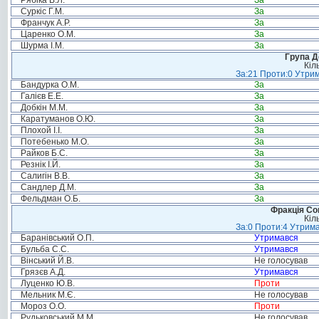
Рябіка В.Л.
За
Суркіс Г.М.
За
Франчук А.Р.
За
Царенко О.М.
За
Шурма І.М.
За
Група Д
Кіл
За:21 Проти:0 Утрим
Бандурка О.М.
За
Галієв Е.Е.
За
Добкін М.М.
За
Каратуманов О.Ю.
За
Плохой І.І.
За
Потебенько М.О.
За
Райков Б.С.
За
Резнік І.Й.
За
Салигін В.В.
За
Сандлер Д.М.
За
Фельдман О.Б.
За
Фракція Соц
Кіл
За:0 Проти:4 Утрима
Баранівський О.П.
Утримався
Бульба С.С.
Утримався
Вінський Й.В.
Не голосував
Грязєв А.Д.
Утримався
Луценко Ю.В.
Проти
Мельник М.Є.
Не голосував
Мороз О.О.
Проти
Рудьковський М.М.
Не голосував