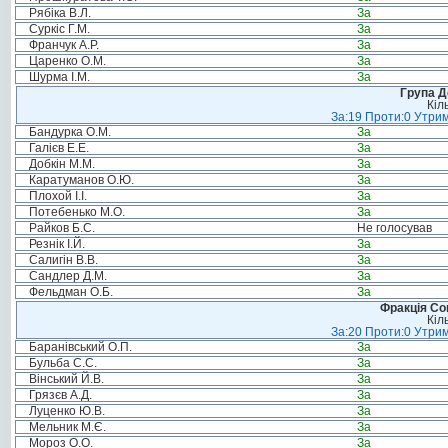
Рябіка В.Л.
За
Суркіс Г.М.
За
Франчук А.Р.
За
Царенко О.М.
За
Шурма І.М.
За
Група Д
Кіл
За:19 Проти:0 Утрим
Бандурка О.М.
За
Галієв Е.Е.
За
Добкін М.М.
За
Каратуманов О.Ю.
За
Плохой І.І.
За
Потебенько М.О.
За
Райков Б.С.
Не голосував
Резнік І.Й.
За
Салигін В.В.
За
Сандлер Д.М.
За
Фельдман О.Б.
За
Фракція Соц
Кіл
За:20 Проти:0 Утрим
Баранівський О.П.
За
Бульба С.С.
За
Вінський Й.В.
За
Грязєв А.Д.
За
Луценко Ю.В.
За
Мельник М.Є.
За
Мороз О.О.
За