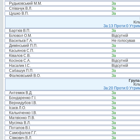
Рудьковський М.М.
За
Співачук В.Л.
За
Цушко В.П.
За
Кіл
За:13 Проти:0 Утрим
Бартків В.П.
За
Біловол О.М.
Відсутній
Васильєв Г.А.
Не голосував
Димінський П.П.
За
Касьянов С.П.
За
Ківалов С.В.
За
Косінов С.А.
Відсутній
Насалик І.С.
Відсутній
Сабашук П.П.
За
Фіалковський В.О.
За
Група
Кіл
За:20 Проти:0 Утрим
Антемюк В.Д.
За
Бондаренко Г.І.
За
Вернидубов І.В.
За
Ісаєв Л.О.
За
Кальніченко І.В.
За
Матвієнко П.В.
За
Мусіяка В.Л.
За
Потапов В.І.
За
Самофалов Г.Г.
За
Сівкович В.Л.
За