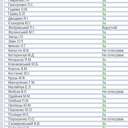
Гаврилюк І.Я.
За
Григорович Л.С.
За
Гудима О.М.
За
Гурвіц Е.Й.
За
Джоджик Я.І.
За
Єхануров Ю.І.
За
Жебрівський П.І.
Відсутній
Жулинський М.Г.
За
Заєць І.О.
За
Зімін О.П.
За
Івченко О.Г.
За
Капустін В.В.
Не голосував
Катеринчук М.Д.
Не голосував
Кендзьор Я.М.
За
Ключковський Ю.Б.
За
Король В.М.
За
Костенко Ю.І.
За
Круць М.Ф.
За
Манчуленко Г.М.
За
Матвійчук Е.Л.
За
Мойсик В.Р.
Не голосував
Одайник М.М.
За
Олійник П.М.
За
Оробець Ю.М.
За
Павленко Ю.О.
За
Поліщук М.Є.
За
Порошенко П.О.
Не голосував
Скомаровський В.В.
За