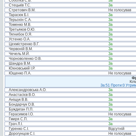
Соболєв С.В.
За
Стецьків Т.С.
За
Стретович В.М.
Не голосував
Тарасюк Б.І.
За
Терьохін С.А.
За
Томенко М.В.
За
Третьяков О.Ю.
За
Тягнибок О.Я.
За
Устенко О.А.
За
Цехмістренко В.Г.
За
Червоній В.М.
За
Чечель М.Й.
За
Чорноволенко О.В.
За
Шандра В.М.
За
Юхновський І.Р.
За
Ющенко П.А.
Не голосував
Фр
Кіл
За:51 Проти:0 Утрим
Александровська А.О.
За
Анастасієв В.О.
За
Аніщук В.В.
За
Бондарчук О.В.
За
Буждиган П.П.
За
Герасимов І.О.
Не голосував
Гмиря С.П.
За
Грач Л.І.
За
Гуренко С.І.
Відсутній
Дорогунцов С.І.
Не голосував