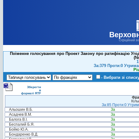
Верховн
Офіційний в
Поіменне голосування про Проект Закону про ратифікацію Угоди
(№
1
За:379 Проти:0 Утрима
Рі
- Вибрати зі списк
Зберегти
в
форматі RTF
Фра
Кіль
За:85 Проти:0 Утрима
Альошин В.Б.
За
Асадчев В.М.
За
Балога В.І.
За
Беспалий Б.Я.
За
Бойко Ю.А.
За
Бондаренко В.Д.
За