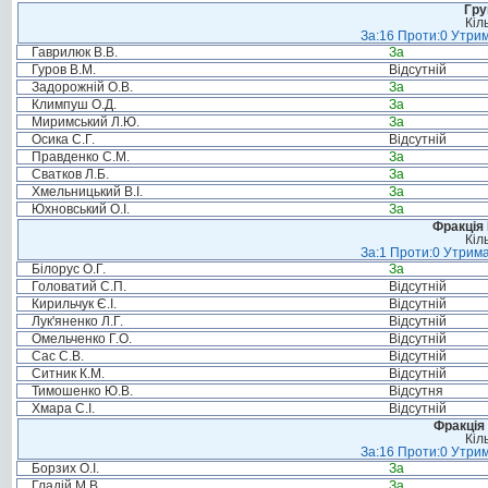
Гру
Кіл
За:16 Проти:0 Утрим
Гаврилюк В.В.
За
Гуров В.М.
Відсутній
Задорожній О.В.
За
Климпуш О.Д.
За
Миримський Л.Ю.
За
Осика С.Г.
Відсутній
Правденко С.М.
За
Сватков Л.Б.
За
Хмельницький В.І.
За
Юхновський О.І.
За
Фракція
Кіл
За:1 Проти:0 Утрима
Білорус О.Г.
За
Головатий С.П.
Відсутній
Кирильчук Є.І.
Відсутній
Лук'яненко Л.Г.
Відсутній
Омельченко Г.О.
Відсутній
Сас С.В.
Відсутній
Ситник К.М.
Відсутній
Тимошенко Ю.В.
Відсутня
Хмара С.І.
Відсутній
Фракція 
Кіл
За:16 Проти:0 Утрим
Борзих О.І.
За
Гладій М.В.
За