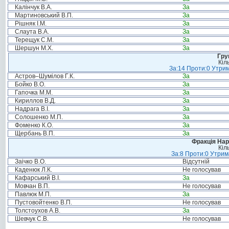
Калінчук В.А.
За
Мартиновський В.П.
За
Рішняк І.М.
За
Слаута В.А.
За
Терещук С.М.
За
Шершун М.Х.
За
Гру
Кіл
За:14 Проти:0 Утрим
Астров–Шумілов Г.К.
За
Бойко В.О.
За
Гапочка М.М.
За
Кириллов В.Д.
За
Надрага В.І.
За
Солошенко М.П.
За
Фоменко К.О.
За
Щербань В.П.
За
Фракція Нар
Кіл
За:8 Проти:0 Утрим
Заічко В.О.
Відсутній
Каденюк Л.К.
Не голосував
Кафарський В.І.
За
Мовчан В.П.
Не голосував
Павлюк М.П.
За
Пустовойтенко В.П.
Не голосував
Толстоухов А.В.
За
Шевчук С.В.
Не голосував