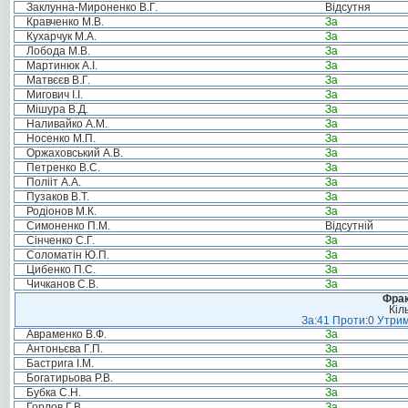
Заклунна-Мироненко В.Г.
Відсутня
Кравченко М.В.
За
Кухарчук М.А.
За
Лобода М.В.
За
Мартинюк А.І.
За
Матвєєв В.Г.
За
Мигович І.І.
За
Мішура В.Д.
За
Наливайко А.М.
За
Носенко М.П.
За
Оржаховський А.В.
За
Петренко В.С.
За
Полііт А.А.
За
Пузаков В.Т.
За
Родіонов М.К.
За
Симоненко П.М.
Відсутній
Сінченко С.Г.
За
Соломатін Ю.П.
За
Цибенко П.С.
За
Чичканов С.В.
За
Фрак
Кіл
За:41 Проти:0 Утрим
Авраменко В.Ф.
За
Антоньєва Г.П.
За
Бастрига І.М.
За
Богатирьова Р.В.
За
Бубка С.Н.
За
Горлов Г.В.
За