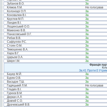
Зубанов В.О.
За
Клімов Л.М.
Не голосував
Колоніарі О.П.
За
Коновалюк В.І.
За
Круглов М.П.
За
Ландик В.І.
За
Лєщинський О.О.
За
Макеєнко В.В.
За
Панасовський О.Г.
За
Рибак В.В.
За
Сафіуллін Р.С.
За
Стоян О.М.
За
Тимошенко В.А.
За
Хара В.Г.
За
Царьов О.А.
За
Шкіря І.М.
За
Фракція пар
Кіл
За:41 Проти:0 Утрим
Бауер М.Й.
За
Буряк О.В.
За
Васадзе Т.Ш.
За
Гадяцький Л.М.
Не голосував
Гладкіх В.І.
За
Гуреєв В.М.
За
Деркач А.Л.
За
Довгий С.О.
За
Драчевський В.В.
За